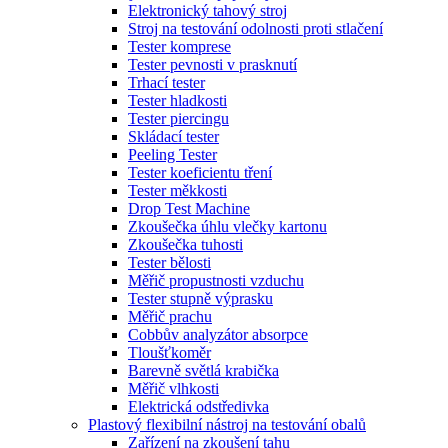
Elektronický tahový stroj
Stroj na testování odolnosti proti stlačení
Tester komprese
Tester pevnosti v prasknutí
Trhací tester
Tester hladkosti
Tester piercingu
Skládací tester
Peeling Tester
Tester koeficientu tření
Tester měkkosti
Drop Test Machine
Zkoušečka úhlu vlečky kartonu
Zkoušečka tuhosti
Tester bělosti
Měřič propustnosti vzduchu
Tester stupně výprasku
Měřič prachu
Cobbův analyzátor absorpce
Tloušťkoměr
Barevně světlá krabička
Měřič vlhkosti
Elektrická odstředivka
Plastový flexibilní nástroj na testování obalů
Zařízení na zkoušení tahu