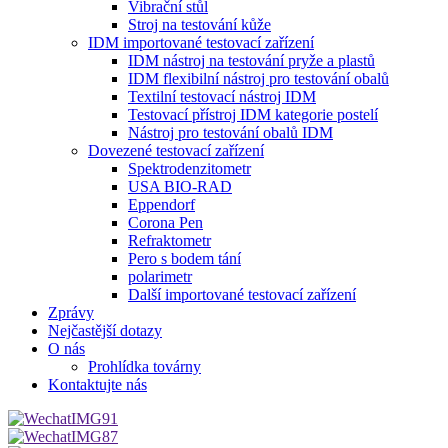
Vibrační stůl
Stroj na testování kůže
IDM importované testovací zařízení
IDM nástroj na testování pryže a plastů
IDM flexibilní nástroj pro testování obalů
Textilní testovací nástroj IDM
Testovací přístroj IDM kategorie postelí
Nástroj pro testování obalů IDM
Dovezené testovací zařízení
Spektrodenzitometr
USA BIO-RAD
Eppendorf
Corona Pen
Refraktometr
Pero s bodem tání
polarimetr
Další importované testovací zařízení
Zprávy
Nejčastější dotazy
O nás
Prohlídka továrny
Kontaktujte nás