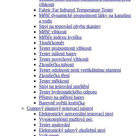
vlhkosti
Fabric Far Infrared Temperature Tester
Měřič dynamické propustnosti látky na kapalinu
a vodu
Stroj na testování ohybu tkaniny
Měřič vlhkosti
Měřiče indexu kyslíku
Tloušťkoměr
Tester propustnosti vlhkosti
Tester stálosti barev
Tester povrchové vlhkosti
Zkoušečka tuhosti
Tester odolnosti proti vertikálnímu plameni
Zkoušečka tření
Tester měkkosti
Stroj na testování smrštění
Tester hydrostatického odporu
Přístroj na měření barev
Barevně světlá krabička
Gumový plastový testovací nástroj
Elektronický univerzální testovací stroj
Vysokoteplotní muflová pec
Tester spalování
Elektronický tahový zkušební stroj
Vulkametr