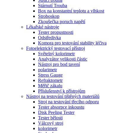
Sušící trouba
Stárnutí Trouba
Box na konstantní teplotu a vlhkost
Stroboskop
Zkoušečka poruch napětí
Lékařské nástroje
Tester propustnosti
Odstředivka
Komora pro testování stability léčiva
Fotoelektrický testovací přístroj
Světelný kolorimetr
Analyzátor velikosti částic
Nástroj pro bod tavení
polarimetr
Stress Gauge
Refraktometr
Měřič zákalu
Příslušenství k přístrojům
Nástroj na testování tištěných materiálů
Stroj na testování třecího odporu
Tester absorpce inkoustu
Disk Peeling Tester
Tester bělosti
Válcový stroj
kolorimetr