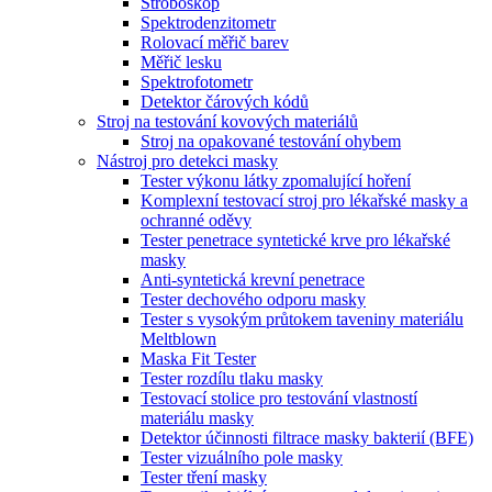
Stroboskop
Spektrodenzitometr
Rolovací měřič barev
Měřič lesku
Spektrofotometr
Detektor čárových kódů
Stroj na testování kovových materiálů
Stroj na opakované testování ohybem
Nástroj pro detekci masky
Tester výkonu látky zpomalující hoření
Komplexní testovací stroj pro lékařské masky a
ochranné oděvy
Tester penetrace syntetické krve pro lékařské
masky
Anti-syntetická krevní penetrace
Tester dechového odporu masky
Tester s vysokým průtokem taveniny materiálu
Meltblown
Maska Fit Tester
Tester rozdílu tlaku masky
Testovací stolice pro testování vlastností
materiálu masky
Detektor účinnosti filtrace masky bakterií (BFE)
Tester vizuálního pole masky
Tester tření masky