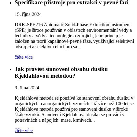
Specifikace přístroje pro extrakci v pevné fázi
15. října 2024
DRK-SPE216 Automatic Solid-Phase Extraction instrument
(SPE) je široce používán v oblastech environmentální vědy a
techniky a vědy a technologie o zdrojích, jeho princip je
založen na teorii kapalinové-pevné fáze, využívající selektivní
adsorpci a selektivní eluci pro sa...
čtěte více
Jak provést stanovení obsahu dusíku
Kjeldahlovou metodou?
9. října 2024
Kjeldahlova metoda se používá ke stanovení obsahu dusíku v
organických a anorganických vzorcích. Již více než 100 let se
Kjeldahlova metoda používá pro stanovení dusíku v široké
škále vzorků. Stanovení Kjeldahlova dusíku se provádí v
potravinách a nápojích, mase, krmivech...
čtěte více