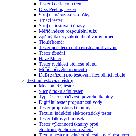
Tester koeficientu tření
Disk Peeling Tester
Stroj na nárazové zkoušky
Trhací tester
Stroj na testování únavy
Měřič indexu rozpouštění tuku
Zpětný tlak vysokoteplotní varný hrnec
Tloušťkoměr
Tester počáteční přilnavosti a přidržování
Tester těsnění
Haze Meter
Tester rychlosti přenosu plynu
Měřič točivého momentu
Další zařízení pro testování flexibilních obalů
Textilní testovací nástroj
Mechanický tester
Suchý flokulační tester
Typ Tester smáčivosti povrchu tkaniny
Digitální tester propustnosti vody
Tester propustnosti tkaniny
Textilní indukční elektrostatický tester
Tester látkových roušek
Tester výkonnosti tkaniny proti
elektromagnetickému záření
Textilní tester tepelné odolnosti a odolnosti proti