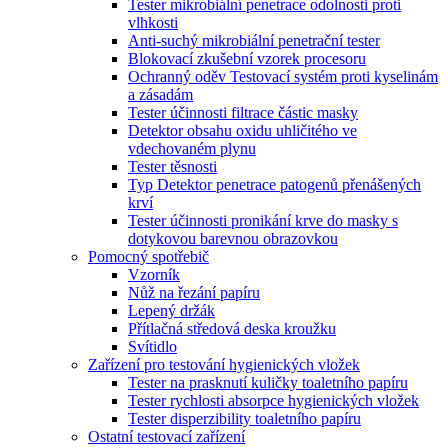
Tester mikrobiální penetrace odolnosti proti
vlhkosti
Anti-suchý mikrobiální penetrační tester
Blokovací zkušební vzorek procesoru
Ochranný oděv Testovací systém proti kyselinám
a zásadám
Tester účinnosti filtrace částic masky
Detektor obsahu oxidu uhličitého ve
vdechovaném plynu
Tester těsnosti
Typ Detektor penetrace patogenů přenášených
krví
Tester účinnosti pronikání krve do masky s
dotykovou barevnou obrazovkou
Pomocný spotřebič
Vzorník
Nůž na řezání papíru
Lepený držák
Přítlačná středová deska kroužku
Svítidlo
Zařízení pro testování hygienických vložek
Tester na prasknutí kuličky toaletního papíru
Tester rychlosti absorpce hygienických vložek
Tester disperzibility toaletního papíru
Ostatní testovací zařízení