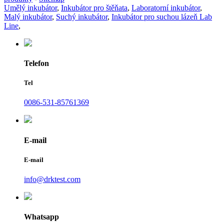
Umělý inkubátor
,
Inkubátor pro štěňata
,
Laboratorní inkubátor
,
Malý inkubátor
,
Suchý inkubátor
,
Inkubátor pro suchou lázeň Lab
Line
,
Telefon
Tel
0086-531-85761369
E-mail
E-mail
info@drktest.com
Whatsapp