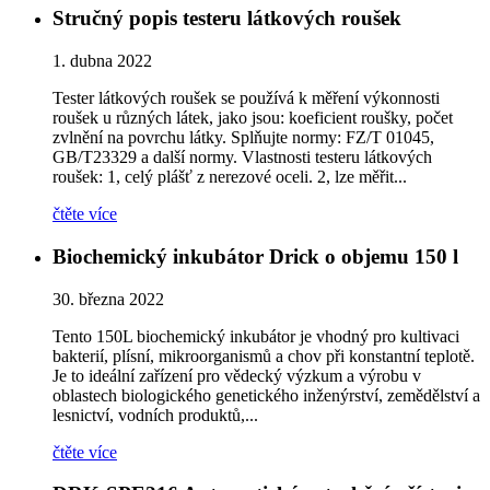
Stručný popis testeru látkových roušek
1. dubna 2022
Tester látkových roušek se používá k měření výkonnosti
roušek u různých látek, jako jsou: koeficient roušky, počet
zvlnění na povrchu látky. Splňujte normy: FZ/T 01045,
GB/T23329 a další normy. Vlastnosti testeru látkových
roušek: 1, celý plášť z nerezové oceli. 2, lze měřit...
čtěte více
Biochemický inkubátor Drick o objemu 150 l
30. března 2022
Tento 150L biochemický inkubátor je vhodný pro kultivaci
bakterií, plísní, mikroorganismů a chov při konstantní teplotě.
Je to ideální zařízení pro vědecký výzkum a výrobu v
oblastech biologického genetického inženýrství, zemědělství a
lesnictví, vodních produktů,...
čtěte více