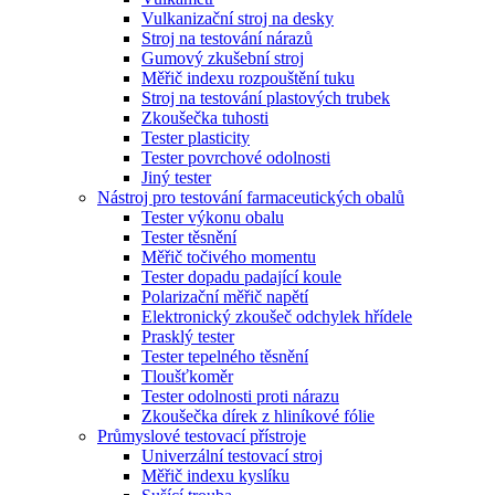
Vulkanizační stroj na desky
Stroj na testování nárazů
Gumový zkušební stroj
Měřič indexu rozpouštění tuku
Stroj na testování plastových trubek
Zkoušečka tuhosti
Tester plasticity
Tester povrchové odolnosti
Jiný tester
Nástroj pro testování farmaceutických obalů
Tester výkonu obalu
Tester těsnění
Měřič točivého momentu
Tester dopadu padající koule
Polarizační měřič napětí
Elektronický zkoušeč odchylek hřídele
Prasklý tester
Tester tepelného těsnění
Tloušťkoměr
Tester odolnosti proti nárazu
Zkoušečka dírek z hliníkové fólie
Průmyslové testovací přístroje
Univerzální testovací stroj
Měřič indexu kyslíku