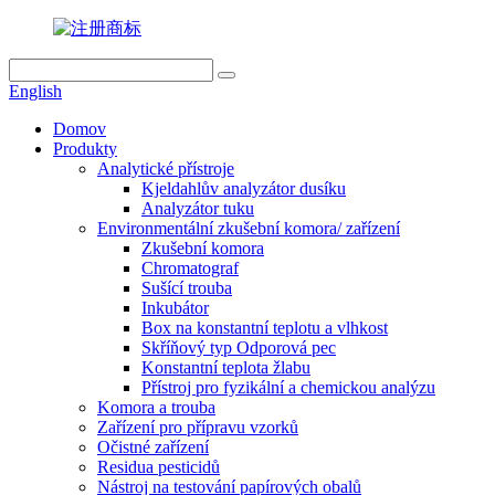
English
Domov
Produkty
Analytické přístroje
Kjeldahlův analyzátor dusíku
Analyzátor tuku
Environmentální zkušební komora/ zařízení
Zkušební komora
Chromatograf
Sušící trouba
Inkubátor
Box na konstantní teplotu a vlhkost
Skříňový typ Odporová pec
Konstantní teplota žlabu
Přístroj pro fyzikální a chemickou analýzu
Komora a trouba
Zařízení pro přípravu vzorků
Očistné zařízení
Residua pesticidů
Nástroj na testování papírových obalů