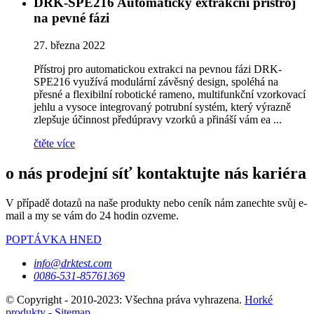
DRK-SPE216 Automatický extrakční přístroj
na pevné fázi
27. března 2022
Přístroj pro automatickou extrakci na pevnou fázi DRK-
SPE216 využívá modulární závěsný design, spoléhá na
přesné a flexibilní robotické rameno, multifunkční vzorkovací
jehlu a vysoce integrovaný potrubní systém, který výrazně
zlepšuje účinnost předúpravy vzorků a přináší vám ea ...
čtěte více
o nás prodejní síť kontaktujte nás kariéra
V případě dotazů na naše produkty nebo ceník nám zanechte svůj e-
mail a my se vám do 24 hodin ozveme.
POPTÁVKA HNED
info@drktest.com
0086-531-85761369
© Copyright - 2010-2023: Všechna práva vyhrazena.
Horké
produkty
-
Sitemap