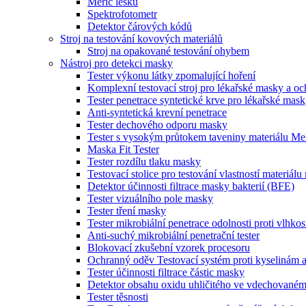
Měřič lesku
Spektrofotometr
Detektor čárových kódů
Stroj na testování kovových materiálů
Stroj na opakované testování ohybem
Nástroj pro detekci masky
Tester výkonu látky zpomalující hoření
Komplexní testovací stroj pro lékařské masky a o
Tester penetrace syntetické krve pro lékařské mas
Anti-syntetická krevní penetrace
Tester dechového odporu masky
Tester s vysokým průtokem taveniny materiálu Me
Maska Fit Tester
Tester rozdílu tlaku masky
Testovací stolice pro testování vlastností materiál
Detektor účinnosti filtrace masky bakterií (BFE)
Tester vizuálního pole masky
Tester tření masky
Tester mikrobiální penetrace odolnosti proti vlhkos
Anti-suchý mikrobiální penetrační tester
Blokovací zkušební vzorek procesoru
Ochranný oděv Testovací systém proti kyselinám 
Tester účinnosti filtrace částic masky
Detektor obsahu oxidu uhličitého ve vdechované
Tester těsnosti