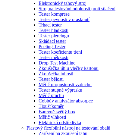
Elektronický tahový stroj
Stroj na testování odolnosti proti stlačení
Tester komprese
Tester pevnosti v prasknutí
Trhací tester
Tester hladkosti
Tester piercingu
Skládací tester
Peeling Tester
Tester koeficientu tření
Tester měkkosti
Drop Test Machine
Zkoušečka úhlu vlečky kartonu
Zkoušečka tuhosti
Tester bělosti
Měřič propustnosti vzduchu
Tester stupně výprasku
Měřič prachu
Cobbův analyzátor absorpce
Tloušťkoměr
Barevně světlý box
Měřič vlhkosti
Elektrická odstředivka
Plastový flexibilní nástroj na testování obalů
Zařízení na zkoušení tahu