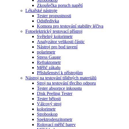
Stroboskop
Zkoušečka poruch napětí
Lékařské nástroje
Tester propustnosti
Odstředivka
Komora pro testování stability léčiva
Fotoelektrický testovací přístroj
Světelný kolorimetr
Analyzátor velikosti částic
Nástroj pro bod tavení
polarimetr
Stress Gauge
Refraktometr
Měřič zákalu
Příslušenství k přístrojům
Nástroj na testování tištěných materiálů
Stroj na testování třecího odporu
Tester absorpce inkoustu
Disk Peeling Tester
Tester bělosti
Válcový stroj
kolorimetr
Stroboskop
Spektrodenzitometr
Rolovací měřič barev