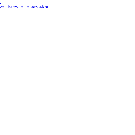
í
kovou barevnou obrazovkou