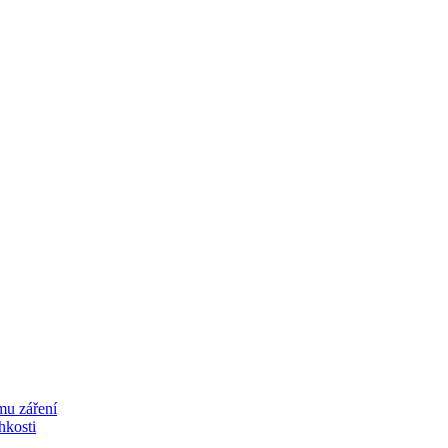
mu záření
lhkosti