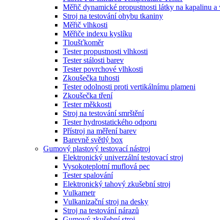
Měřič dynamické propustnosti látky na kapalinu a
Stroj na testování ohybu tkaniny
Měřič vlhkosti
Měřiče indexu kyslíku
Tloušťkoměr
Tester propustnosti vlhkosti
Tester stálosti barev
Tester povrchové vlhkosti
Zkoušečka tuhosti
Tester odolnosti proti vertikálnímu plameni
Zkoušečka tření
Tester měkkosti
Stroj na testování smrštění
Tester hydrostatického odporu
Přístroj na měření barev
Barevně světlý box
Gumový plastový testovací nástroj
Elektronický univerzální testovací stroj
Vysokoteplotní muflová pec
Tester spalování
Elektronický tahový zkušební stroj
Vulkametr
Vulkanizační stroj na desky
Stroj na testování nárazů
Gumový zkušební stroj