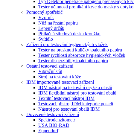
Typ Detektor penetrace patogenů přenášených krv
Tester účinnosti pronikání krve do masky s doty
Pomocný spotřebič
Vzorník
Nůž na řezání papíru
Lepený držák
Přítlačná středová deska kroužku
Svítidlo
Zařízení pro testování hygienických vložek
Tester na prasknutí kuličky toaletního papíru
Tester rychlosti absorpce hygienických vložek
Tester disperzibility toaletního papíru
Ostatní testovací zařízení
Vibrační stůl
Stroj na testování kůže
IDM importované testovací zařízení
IDM nástroj na testování pryže a plastů
IDM flexibilní nástroj pro testování obalů
Textilní testovací nástroj IDM
Testovací přístroj IDM kategorie postelí
Nástroj pro testování obalů IDM
Dovezené testovací zařízení
Spektrodenzitometr
USA BIO-RAD
Eppendorf