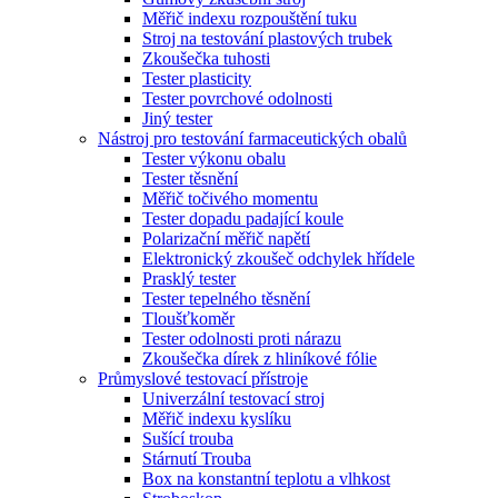
Měřič indexu rozpouštění tuku
Stroj na testování plastových trubek
Zkoušečka tuhosti
Tester plasticity
Tester povrchové odolnosti
Jiný tester
Nástroj pro testování farmaceutických obalů
Tester výkonu obalu
Tester těsnění
Měřič točivého momentu
Tester dopadu padající koule
Polarizační měřič napětí
Elektronický zkoušeč odchylek hřídele
Prasklý tester
Tester tepelného těsnění
Tloušťkoměr
Tester odolnosti proti nárazu
Zkoušečka dírek z hliníkové fólie
Průmyslové testovací přístroje
Univerzální testovací stroj
Měřič indexu kyslíku
Sušící trouba
Stárnutí Trouba
Box na konstantní teplotu a vlhkost