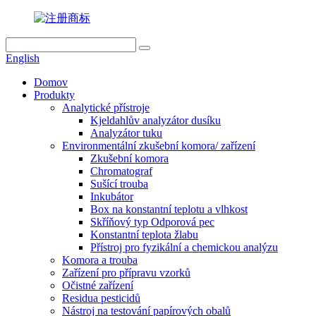
English
Domov
Produkty
Analytické přístroje
Kjeldahlův analyzátor dusíku
Analyzátor tuku
Environmentální zkušební komora/ zařízení
Zkušební komora
Chromatograf
Sušící trouba
Inkubátor
Box na konstantní teplotu a vlhkost
Skříňový typ Odporová pec
Konstantní teplota žlabu
Přístroj pro fyzikální a chemickou analýzu
Komora a trouba
Zařízení pro přípravu vzorků
Očistné zařízení
Residua pesticidů
Nástroj na testování papírových obalů