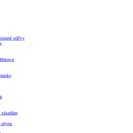
chranné oděvy
ky
ltblown
u masky
ti
a zásadám
m plynu