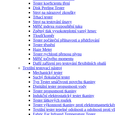
Tester koeficientu tření
Disk Peeling Tester
Stroj na nárazové zkoušky
Trhací tester
Stroj na testování únavy
Měřič indexu rozpouštění tuku
Zpětný tlak vysokoteplotní varný hrnec
Tloušťkoměr
Tester počáteční přilnavosti a přidržování
Tester těsnění
Haze Meter
Tester rychlosti přenosu plynu
Měřič točivého momentu
Další zařízení pro testování flexibilních obalů
Textilní testovací nástroj
Mechanický tester
Suchý flokulační tester
Typ Tester smáčivosti povrchu tkaniny
Digitální tester propustnosti vody
Tester propustnosti tkaniny
Indukční elektrostatický tester tkaniny
Tester látkových roušek
Tester výkonnosti tkaniny proti elektromagnetické
Textilní tester tepelné odolnosti a odolnosti proti v
Fabric Far Infrared Temperature Tester