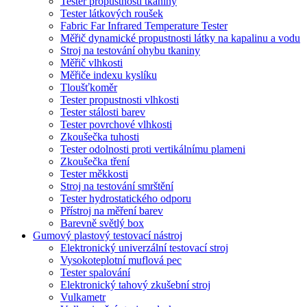
Tester propustnosti tkaniny
Tester látkových roušek
Fabric Far Infrared Temperature Tester
Měřič dynamické propustnosti látky na kapalinu a vodu
Stroj na testování ohybu tkaniny
Měřič vlhkosti
Měřiče indexu kyslíku
Tloušťkoměr
Tester propustnosti vlhkosti
Tester stálosti barev
Tester povrchové vlhkosti
Zkoušečka tuhosti
Tester odolnosti proti vertikálnímu plameni
Zkoušečka tření
Tester měkkosti
Stroj na testování smrštění
Tester hydrostatického odporu
Přístroj na měření barev
Barevně světlý box
Gumový plastový testovací nástroj
Elektronický univerzální testovací stroj
Vysokoteplotní muflová pec
Tester spalování
Elektronický tahový zkušební stroj
Vulkametr