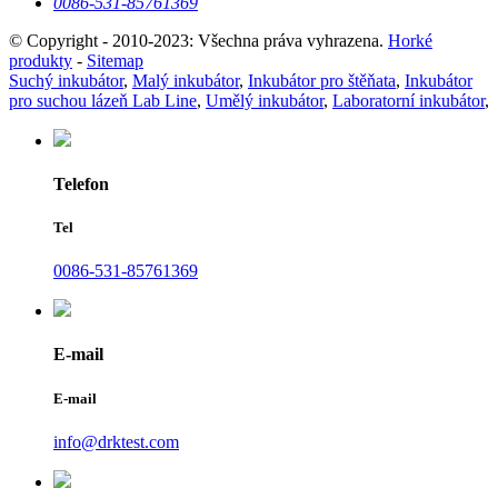
0086-531-85761369
© Copyright - 2010-2023: Všechna práva vyhrazena.
Horké
produkty
-
Sitemap
Suchý inkubátor
,
Malý inkubátor
,
Inkubátor pro štěňata
,
Inkubátor
pro suchou lázeň Lab Line
,
Umělý inkubátor
,
Laboratorní inkubátor
,
Telefon
Tel
0086-531-85761369
E-mail
E-mail
info@drktest.com