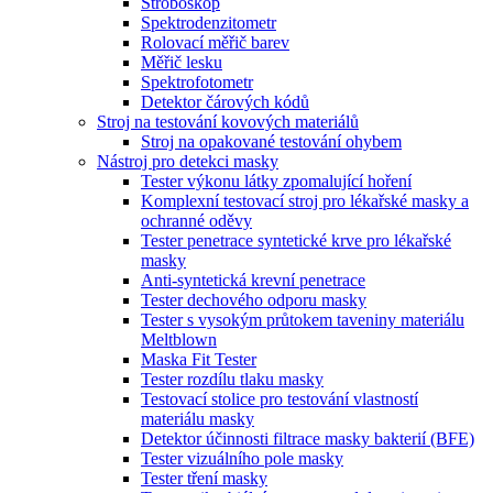
Stroboskop
Spektrodenzitometr
Rolovací měřič barev
Měřič lesku
Spektrofotometr
Detektor čárových kódů
Stroj na testování kovových materiálů
Stroj na opakované testování ohybem
Nástroj pro detekci masky
Tester výkonu látky zpomalující hoření
Komplexní testovací stroj pro lékařské masky a
ochranné oděvy
Tester penetrace syntetické krve pro lékařské
masky
Anti-syntetická krevní penetrace
Tester dechového odporu masky
Tester s vysokým průtokem taveniny materiálu
Meltblown
Maska Fit Tester
Tester rozdílu tlaku masky
Testovací stolice pro testování vlastností
materiálu masky
Detektor účinnosti filtrace masky bakterií (BFE)
Tester vizuálního pole masky
Tester tření masky