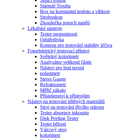
Sušící trouba
Stárnutí Trouba
Box na konstantní teplotu a vlhkost
Stroboskop
Zkoušečka poruch napětí
Lékařské nástroje
Tester propustnosti
Odstředivka
Komora pro testování stability léčiva
Fotoelektrický testovací přístroj
Světelný kolorimetr
Analyzátor velikosti částic
Nástroj pro bod tavení
polarimetr
Stress Gauge
Refraktometr
Měřič zákalu
Příslušenství k přístrojům
Nástroj na testování tištěných materiálů
Stroj na testování třecího odporu
Tester absorpce inkoustu
Disk Peeling Tester
Tester bělosti
Válcový stroj
kolorimetr