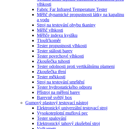
vlhkosti
Fabric Far Infrared Temperature Tester
Měřič dynamické propustnosti látky na kapalinu
a vodu
Stroj na testování ohybu tkaniny
Měřič vlhkosti
Měřiče indexu kyslíku
Tloušťkoměr
Tester propustnosti vlhkosti
Tester stálosti barev
Tester povrchové vlhkosti
Zkoušečka tuhosti
Tester odolnosti proti vertikálnímu plameni
Zkoušečka tření
Tester měkkosti
Stroj na testování smrštění
Tester hydrostatického odporu
Přístroj na měření barev
Barevně světlý box
Gumový plastový testovací nástroj
Elektronický univerzální testovací stroj
Vysokoteplotní muflová pec
Tester spalování
Elektronický tahový zkušební stroj
Vulkametr