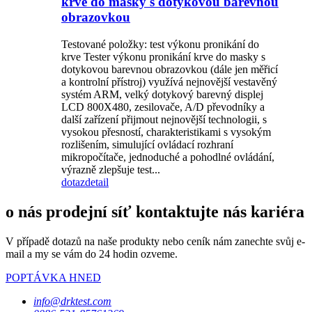
krve do masky s dotykovou barevnou
obrazovkou
Testované položky: test výkonu pronikání do
krve Tester výkonu pronikání krve do masky s
dotykovou barevnou obrazovkou (dále jen měřicí
a kontrolní přístroj) využívá nejnovější vestavěný
systém ARM, velký dotykový barevný displej
LCD 800X480, zesilovače, A/D převodníky a
další zařízení přijmout nejnovější technologii, s
vysokou přesností, charakteristikami s vysokým
rozlišením, simulující ovládací rozhraní
mikropočítače, jednoduché a pohodlné ovládání,
výrazně zlepšuje test...
dotaz
detail
o nás prodejní síť kontaktujte nás kariéra
V případě dotazů na naše produkty nebo ceník nám zanechte svůj e-
mail a my se vám do 24 hodin ozveme.
POPTÁVKA HNED
info@drktest.com