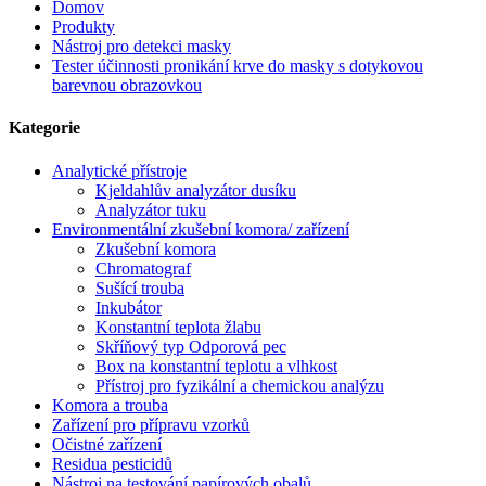
Domov
Produkty
Nástroj pro detekci masky
Tester účinnosti pronikání krve do masky s dotykovou
barevnou obrazovkou
Kategorie
Analytické přístroje
Kjeldahlův analyzátor dusíku
Analyzátor tuku
Environmentální zkušební komora/ zařízení
Zkušební komora
Chromatograf
Sušící trouba
Inkubátor
Konstantní teplota žlabu
Skříňový typ Odporová pec
Box na konstantní teplotu a vlhkost
Přístroj pro fyzikální a chemickou analýzu
Komora a trouba
Zařízení pro přípravu vzorků
Očistné zařízení
Residua pesticidů
Nástroj na testování papírových obalů