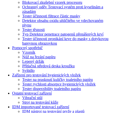
Blokovací zkušební vzorek procesoru
Ochranný oděv Testovací systém proti kyselinám a
zásadám
Tester účinnosti filtrace částic masky
Detektor obsahu oxidu uhličitého ve vdechovaném
plynu
Tester těsnosti
Typ Detektor penetrace patogenů přenášených krví
Tester účinnosti pronikání krve do masky s dotykovou
barevnou obrazovkou
Pomocný spotřebič
Vzorník
Nůž na řezání papíru
Lepený držák
Přítlačná středová deska kroužku
Svítidlo
Zařízení pro testování hygienických vložek
Tester na prasknutí kuličky toaletního papíru
Tester rychlosti absorpce hygienických vložek
Tester disperzibility toaletního papíru
Ostatní testovací zařízení
Vibrační stůl
Stroj na testování kůže
IDM importované testovací zařízení
IDM nástroj na testování pryže a plastů