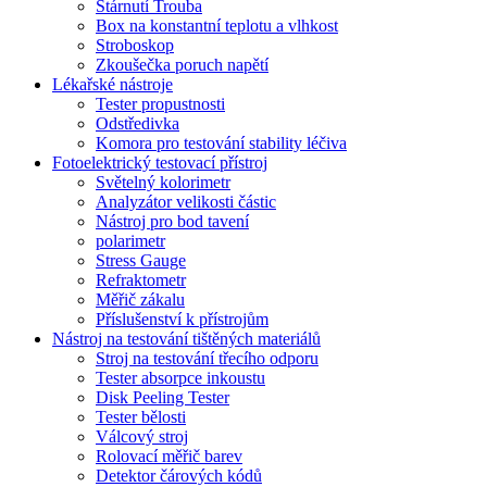
Stárnutí Trouba
Box na konstantní teplotu a vlhkost
Stroboskop
Zkoušečka poruch napětí
Lékařské nástroje
Tester propustnosti
Odstředivka
Komora pro testování stability léčiva
Fotoelektrický testovací přístroj
Světelný kolorimetr
Analyzátor velikosti částic
Nástroj pro bod tavení
polarimetr
Stress Gauge
Refraktometr
Měřič zákalu
Příslušenství k přístrojům
Nástroj na testování tištěných materiálů
Stroj na testování třecího odporu
Tester absorpce inkoustu
Disk Peeling Tester
Tester bělosti
Válcový stroj
Rolovací měřič barev
Detektor čárových kódů