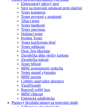
Elektronický tahový stroj
Stroj na testování odolnosti proti stlačení
Tester komprese
Tester pevnosti v prasknutí
Trhací tester
Tester hladkosti
Tester piercingu
Skládací tester
Peeling Tester
Tester koeficientu tření
Tester měkkosti
Drop Test Machine
Zkoušečka úhlu vlečky kartonu
Zkoušečka tuhosti
Tester bělosti
Měřič propustnosti vzduchu
Tester stupně výprasku
Měřič prachu
Cobbův analyzátor absorpce
Tloušťkoměr
Barevně světlý box
Měřič vlhkosti
Elektrická odstředivka
Plastový flexibilní nástroj na testování obalů
Zařízení na zkoušení tahu