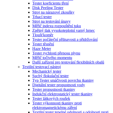
Tester koeficientu tření
Disk Peeling Tester
Stroj na nárazové zkoušky
Trhací tester
Stroj na testování únavy
Měřič indexu rozpouštění tuku
Zpětný tlak vysokoteplotní varný hrnec
Tloušťkoměr
Tester počáteční přilnavosti a přidržování
Tester těsnění
Haze Meter
Tester rychlosti přenosu plynu
Měřič točivého momentu
Další zařízení pro testování flexibilních obalů
Textilní testovací nástroj
Mechanický tester
Suchý flokulační tester
Typ Tester smáčivosti povrchu tkaniny
Digitální tester propustnosti vody
Tester propustnosti tkaniny
Indukční elektrostatický tester tkaniny
Tester látkových roušek
Tester výkonnosti tkaniny proti
elektromagnetickému záření
Textilní tester tepelné odolnosti a odolnosti proti