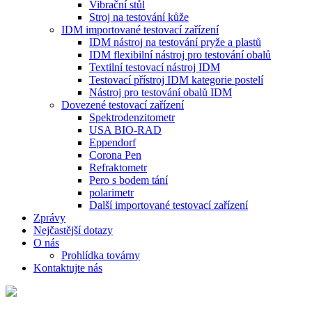
Vibrační stůl
Stroj na testování kůže
IDM importované testovací zařízení
IDM nástroj na testování pryže a plastů
IDM flexibilní nástroj pro testování obalů
Textilní testovací nástroj IDM
Testovací přístroj IDM kategorie postelí
Nástroj pro testování obalů IDM
Dovezené testovací zařízení
Spektrodenzitometr
USA BIO-RAD
Eppendorf
Corona Pen
Refraktometr
Pero s bodem tání
polarimetr
Další importované testovací zařízení
Zprávy
Nejčastější dotazy
O nás
Prohlídka továrny
Kontaktujte nás