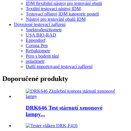
IDM flexibilní nástroj pro testování obalů
Textilní testovací nástroj IDM
Testovací přístroj IDM kategorie postelí
Nástroj pro testování obalů IDM
Dovezené testovací zařízení
Spektrodenzitometr
USA BIO-RAD
Eppendorf
Corona Pen
Refraktometr
Pero s bodem tání
polarimetr
Další importované testovací zařízení
Doporučené produkty
DRK646 Test stárnutí xenonové
lampy...