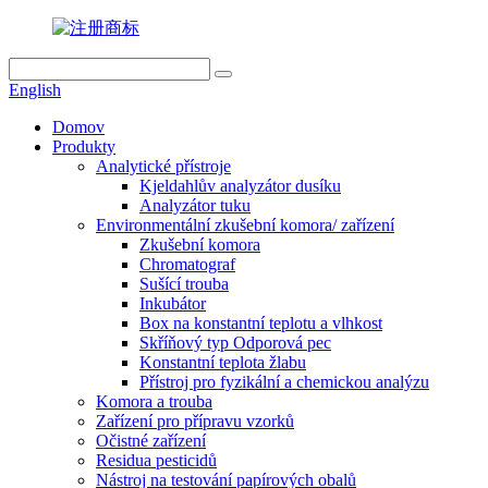
English
Domov
Produkty
Analytické přístroje
Kjeldahlův analyzátor dusíku
Analyzátor tuku
Environmentální zkušební komora/ zařízení
Zkušební komora
Chromatograf
Sušící trouba
Inkubátor
Box na konstantní teplotu a vlhkost
Skříňový typ Odporová pec
Konstantní teplota žlabu
Přístroj pro fyzikální a chemickou analýzu
Komora a trouba
Zařízení pro přípravu vzorků
Očistné zařízení
Residua pesticidů
Nástroj na testování papírových obalů