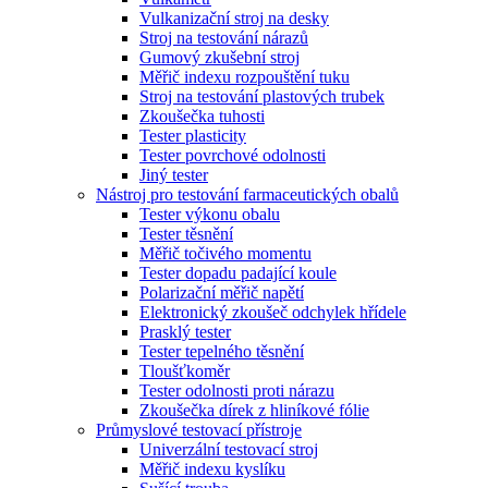
Vulkanizační stroj na desky
Stroj na testování nárazů
Gumový zkušební stroj
Měřič indexu rozpouštění tuku
Stroj na testování plastových trubek
Zkoušečka tuhosti
Tester plasticity
Tester povrchové odolnosti
Jiný tester
Nástroj pro testování farmaceutických obalů
Tester výkonu obalu
Tester těsnění
Měřič točivého momentu
Tester dopadu padající koule
Polarizační měřič napětí
Elektronický zkoušeč odchylek hřídele
Prasklý tester
Tester tepelného těsnění
Tloušťkoměr
Tester odolnosti proti nárazu
Zkoušečka dírek z hliníkové fólie
Průmyslové testovací přístroje
Univerzální testovací stroj
Měřič indexu kyslíku