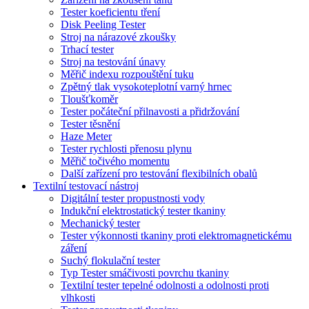
Tester koeficientu tření
Disk Peeling Tester
Stroj na nárazové zkoušky
Trhací tester
Stroj na testování únavy
Měřič indexu rozpouštění tuku
Zpětný tlak vysokoteplotní varný hrnec
Tloušťkoměr
Tester počáteční přilnavosti a přidržování
Tester těsnění
Haze Meter
Tester rychlosti přenosu plynu
Měřič točivého momentu
Další zařízení pro testování flexibilních obalů
Textilní testovací nástroj
Digitální tester propustnosti vody
Indukční elektrostatický tester tkaniny
Mechanický tester
Tester výkonnosti tkaniny proti elektromagnetickému
záření
Suchý flokulační tester
Typ Tester smáčivosti povrchu tkaniny
Textilní tester tepelné odolnosti a odolnosti proti
vlhkosti