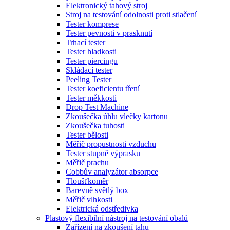
Elektronický tahový stroj
Stroj na testování odolnosti proti stlačení
Tester komprese
Tester pevnosti v prasknutí
Trhací tester
Tester hladkosti
Tester piercingu
Skládací tester
Peeling Tester
Tester koeficientu tření
Tester měkkosti
Drop Test Machine
Zkoušečka úhlu vlečky kartonu
Zkoušečka tuhosti
Tester bělosti
Měřič propustnosti vzduchu
Tester stupně výprasku
Měřič prachu
Cobbův analyzátor absorpce
Tloušťkoměr
Barevně světlý box
Měřič vlhkosti
Elektrická odstředivka
Plastový flexibilní nástroj na testování obalů
Zařízení na zkoušení tahu