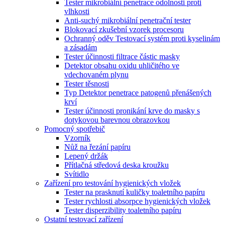
Tester mikrobiální penetrace odolnosti proti
vlhkosti
Anti-suchý mikrobiální penetrační tester
Blokovací zkušební vzorek procesoru
Ochranný oděv Testovací systém proti kyselinám
a zásadám
Tester účinnosti filtrace částic masky
Detektor obsahu oxidu uhličitého ve
vdechovaném plynu
Tester těsnosti
Typ Detektor penetrace patogenů přenášených
krví
Tester účinnosti pronikání krve do masky s
dotykovou barevnou obrazovkou
Pomocný spotřebič
Vzorník
Nůž na řezání papíru
Lepený držák
Přítlačná středová deska kroužku
Svítidlo
Zařízení pro testování hygienických vložek
Tester na prasknutí kuličky toaletního papíru
Tester rychlosti absorpce hygienických vložek
Tester disperzibility toaletního papíru
Ostatní testovací zařízení