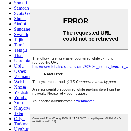
Somali
Samoan
Scots Gaelic
Shona
Sindhi
Sundanese
Swahili
Tajik
Tamil
Telugu
Thai
Ukrainian
Urdu
Uzbek
Vietnamese
Welsh
Xhosa
Yiddish
Yoruba
Zulu
Kinyarwanda
Tatar
Oriya
Turkmen
Uyghur