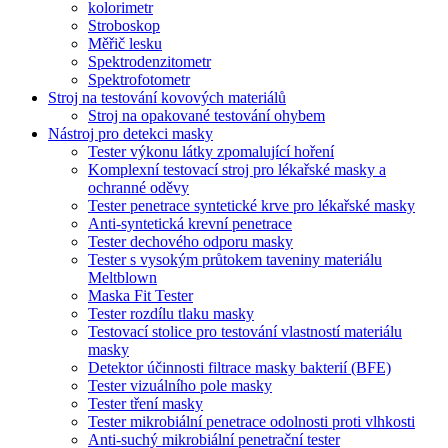
kolorimetr
Stroboskop
Měřič lesku
Spektrodenzitometr
Spektrofotometr
Stroj na testování kovových materiálů
Stroj na opakované testování ohybem
Nástroj pro detekci masky
Tester výkonu látky zpomalující hoření
Komplexní testovací stroj pro lékařské masky a
ochranné oděvy
Tester penetrace syntetické krve pro lékařské masky
Anti-syntetická krevní penetrace
Tester dechového odporu masky
Tester s vysokým průtokem taveniny materiálu
Meltblown
Maska Fit Tester
Tester rozdílu tlaku masky
Testovací stolice pro testování vlastností materiálu
masky
Detektor účinnosti filtrace masky bakterií (BFE)
Tester vizuálního pole masky
Tester tření masky
Tester mikrobiální penetrace odolnosti proti vlhkosti
Anti-suchý mikrobiální penetrační tester