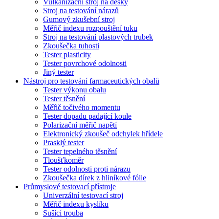
Vulkanizační stroj na desky
Stroj na testování nárazů
Gumový zkušební stroj
Měřič indexu rozpouštění tuku
Stroj na testování plastových trubek
Zkoušečka tuhosti
Tester plasticity
Tester povrchové odolnosti
Jiný tester
Nástroj pro testování farmaceutických obalů
Tester výkonu obalu
Tester těsnění
Měřič točivého momentu
Tester dopadu padající koule
Polarizační měřič napětí
Elektronický zkoušeč odchylek hřídele
Prasklý tester
Tester tepelného těsnění
Tloušťkoměr
Tester odolnosti proti nárazu
Zkoušečka dírek z hliníkové fólie
Průmyslové testovací přístroje
Univerzální testovací stroj
Měřič indexu kyslíku
Sušící trouba