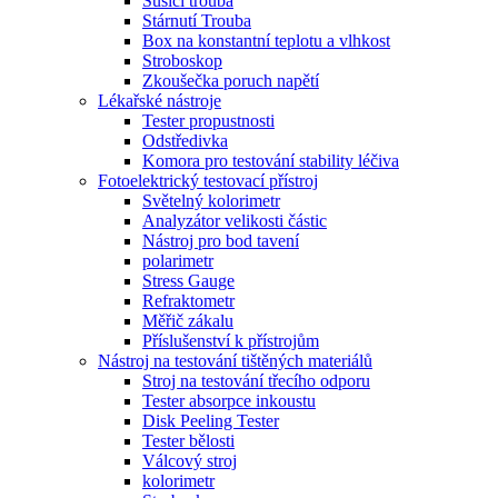
Sušící trouba
Stárnutí Trouba
Box na konstantní teplotu a vlhkost
Stroboskop
Zkoušečka poruch napětí
Lékařské nástroje
Tester propustnosti
Odstředivka
Komora pro testování stability léčiva
Fotoelektrický testovací přístroj
Světelný kolorimetr
Analyzátor velikosti částic
Nástroj pro bod tavení
polarimetr
Stress Gauge
Refraktometr
Měřič zákalu
Příslušenství k přístrojům
Nástroj na testování tištěných materiálů
Stroj na testování třecího odporu
Tester absorpce inkoustu
Disk Peeling Tester
Tester bělosti
Válcový stroj
kolorimetr