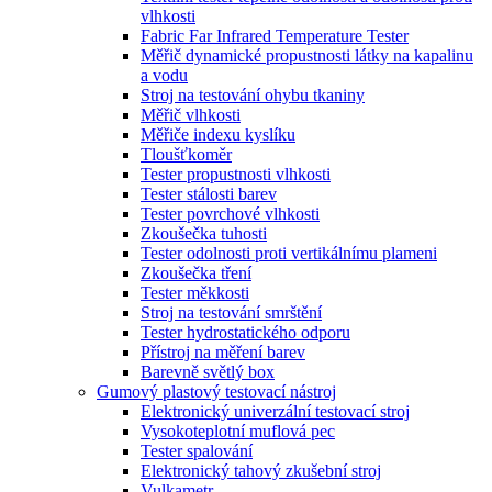
vlhkosti
Fabric Far Infrared Temperature Tester
Měřič dynamické propustnosti látky na kapalinu
a vodu
Stroj na testování ohybu tkaniny
Měřič vlhkosti
Měřiče indexu kyslíku
Tloušťkoměr
Tester propustnosti vlhkosti
Tester stálosti barev
Tester povrchové vlhkosti
Zkoušečka tuhosti
Tester odolnosti proti vertikálnímu plameni
Zkoušečka tření
Tester měkkosti
Stroj na testování smrštění
Tester hydrostatického odporu
Přístroj na měření barev
Barevně světlý box
Gumový plastový testovací nástroj
Elektronický univerzální testovací stroj
Vysokoteplotní muflová pec
Tester spalování
Elektronický tahový zkušební stroj
Vulkametr