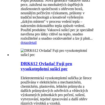
Popis produktu: Nová generace vakuové sušící
pece, založená na mnohaletých úspěšných
zkušenostech společnosti s ohřevem boxů,
neustálým pečlivým výzkumem, průlomy v
tradiční technologii a kreativně vyřešeným
„úzkým místem“ v procesu vedení tepla –
nalezením dokonalého tepla způsob vedení.
Použití produktu: Vakuová sušicí pec je speciálně
navržena pro látky citlivé na teplo, snadno
rozložitelné a snadno oxidovatelné a lze ji plnit...
dotaz
detail
DRK612 Ovladač Fuji pro
vysokoteplotní sušicí pec
Elektrotermická vysokoteplotní sušička je široce
používána v elektrickém a mechanickém,
chemickém, plastovém, lehkém průmyslu a
dalších průmyslových odvětvích a vědeckých
výzkumných jednotkách pro pečení, sušení,
vytvrzování, tepelné zpracování a další ohřev
různých výrobků a vzorků.