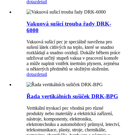
dotaz
detail
Vakuová sušicí trouba řady DRK-
6000
Vakuová sušicí pec je speciálně navržena pro
sušení látek citlivých na teplo, které se snadno
rozkládají a snadno oxidují. Dokáže během práce
udržovat určitý stupeň vakua v pracovní komoře
a může naplnit vnitřek inertním plynem, zejména
u některých předmětů se složitým složením.
dotaz
detail
Řada vertikálních sušiček DRK-BPG
Vertikální tryskací pec vhodná pro různé
produkty nebo materiály a elektrická zařízení,
nástroje, komponenty, elektroniku,
elektrotechniku ​​a automobilový průmysl, letectví,
telekomunikace, plasty, stroje, chemikálie,