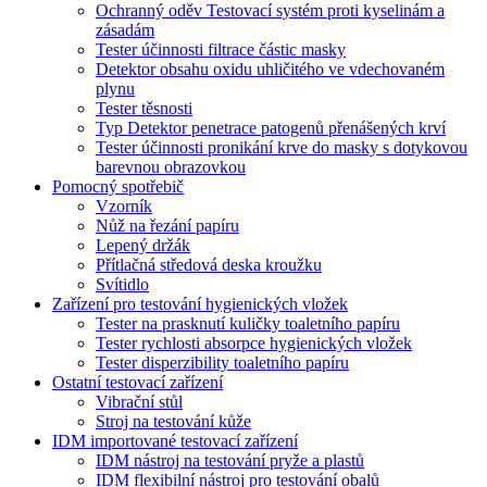
Ochranný oděv Testovací systém proti kyselinám a
zásadám
Tester účinnosti filtrace částic masky
Detektor obsahu oxidu uhličitého ve vdechovaném
plynu
Tester těsnosti
Typ Detektor penetrace patogenů přenášených krví
Tester účinnosti pronikání krve do masky s dotykovou
barevnou obrazovkou
Pomocný spotřebič
Vzorník
Nůž na řezání papíru
Lepený držák
Přítlačná středová deska kroužku
Svítidlo
Zařízení pro testování hygienických vložek
Tester na prasknutí kuličky toaletního papíru
Tester rychlosti absorpce hygienických vložek
Tester disperzibility toaletního papíru
Ostatní testovací zařízení
Vibrační stůl
Stroj na testování kůže
IDM importované testovací zařízení
IDM nástroj na testování pryže a plastů
IDM flexibilní nástroj pro testování obalů