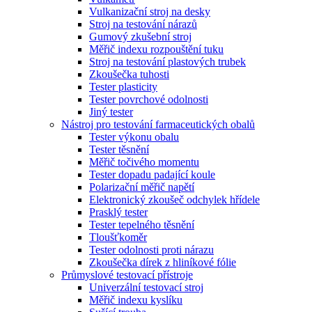
Vulkanizační stroj na desky
Stroj na testování nárazů
Gumový zkušební stroj
Měřič indexu rozpouštění tuku
Stroj na testování plastových trubek
Zkoušečka tuhosti
Tester plasticity
Tester povrchové odolnosti
Jiný tester
Nástroj pro testování farmaceutických obalů
Tester výkonu obalu
Tester těsnění
Měřič točivého momentu
Tester dopadu padající koule
Polarizační měřič napětí
Elektronický zkoušeč odchylek hřídele
Prasklý tester
Tester tepelného těsnění
Tloušťkoměr
Tester odolnosti proti nárazu
Zkoušečka dírek z hliníkové fólie
Průmyslové testovací přístroje
Univerzální testovací stroj
Měřič indexu kyslíku