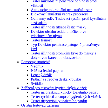
Tester mikrobiální penetrace odolnosti proti
vlhkosti
Anti-suchý mikrobiální penetrační tester
Blokovací zkušební vzorek procesoru
Ochranný oděv Testovací systém proti kyselinám
a zásadám
Tester účinnosti filtrace částic masky
Detektor obsahu oxidu uhličitého ve
vdechovaném plynu
Tester těsnosti
Typ Detektor penetrace patogenů přenášených
krví
Tester účinnosti pronikání krve do masky s
dotykovou barevnou obrazovkou
Pomocný spotřebič
Vzorník
Nůž na řezání papíru
Lepený držák
Přítlačná středová deska kroužku
Svítidlo
Zařízení pro testování hygienických vložek
Tester na prasknutí kuličky toaletního papíru
Tester rychlosti absorpce hygienických vložek
Tester disperzibility toaletního papíru
Ostatní testovací zařízení