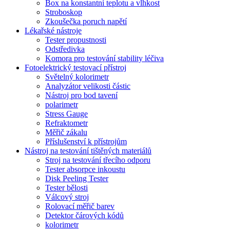
Box na konstantní teplotu a vlhkost
Stroboskop
Zkoušečka poruch napětí
Lékařské nástroje
Tester propustnosti
Odstředivka
Komora pro testování stability léčiva
Fotoelektrický testovací přístroj
Světelný kolorimetr
Analyzátor velikosti částic
Nástroj pro bod tavení
polarimetr
Stress Gauge
Refraktometr
Měřič zákalu
Příslušenství k přístrojům
Nástroj na testování tištěných materiálů
Stroj na testování třecího odporu
Tester absorpce inkoustu
Disk Peeling Tester
Tester bělosti
Válcový stroj
Rolovací měřič barev
Detektor čárových kódů
kolorimetr