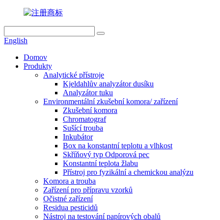
English
Domov
Produkty
Analytické přístroje
Kjeldahlův analyzátor dusíku
Analyzátor tuku
Environmentální zkušební komora/ zařízení
Zkušební komora
Chromatograf
Sušící trouba
Inkubátor
Box na konstantní teplotu a vlhkost
Skříňový typ Odporová pec
Konstantní teplota žlabu
Přístroj pro fyzikální a chemickou analýzu
Komora a trouba
Zařízení pro přípravu vzorků
Očistné zařízení
Residua pesticidů
Nástroj na testování papírových obalů