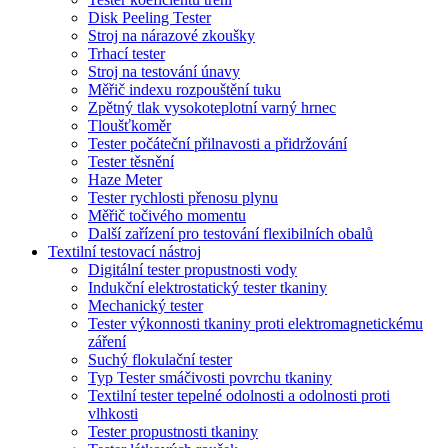
Disk Peeling Tester
Stroj na nárazové zkoušky
Trhací tester
Stroj na testování únavy
Měřič indexu rozpouštění tuku
Zpětný tlak vysokoteplotní varný hrnec
Tloušťkoměr
Tester počáteční přilnavosti a přidržování
Tester těsnění
Haze Meter
Tester rychlosti přenosu plynu
Měřič točivého momentu
Další zařízení pro testování flexibilních obalů
Textilní testovací nástroj
Digitální tester propustnosti vody
Indukční elektrostatický tester tkaniny
Mechanický tester
Tester výkonnosti tkaniny proti elektromagnetickému
záření
Suchý flokulační tester
Typ Tester smáčivosti povrchu tkaniny
Textilní tester tepelné odolnosti a odolnosti proti
vlhkosti
Tester propustnosti tkaniny