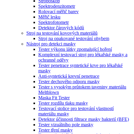
Stroboskop
Spektrodenzitometr
Rolovací měřič barev
Měřič lesku
Spektrofotometr
Detektor čárových kódů
Stroj na testování kovových materiálů
Stroj na opakované testování ohybem
Nástroj pro detekci masky
Tester výkonu látky zpomalující hoření
Komplexní testovací stroj pro lékařské masky a
ochranné oděvy
Tester penetrace syntetické krve pro lékařské
masky
Anti-syntetická krevní penetrace
Tester dechového odporu masky
Tester s vysokým průtokem taveniny materiálu
Meltblown
Maska Fit Tester
Tester rozdílu tlaku masky
Testovací stolice pro testování vlastností
materiálu masky
Detektor účinnosti filtrace masky bakterií (BFE)
Tester vizuálního pole masky
Tester tření masky