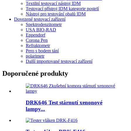
Textilní testovací nástroj IDM
Testovací přístroj IDM kategorie postelí
Nástroj pro testování obalů IDM
Dovezené testovací zařízení
Spektrodenzitometr
USA BIO-RAD
Eppendorf
Corona Pen
Refraktometr
Pero s bodem tání
polarimetr
Další importované testovací zařízení
Doporučené produkty
DRK646 Test stárnutí xenonové
lampy...