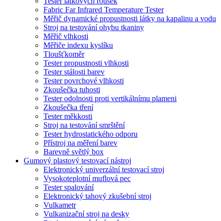
Tester látkových roušek
Fabric Far Infrared Temperature Tester
Měřič dynamické propustnosti látky na kapalinu a vodu
Stroj na testování ohybu tkaniny
Měřič vlhkosti
Měřiče indexu kyslíku
Tloušťkoměr
Tester propustnosti vlhkosti
Tester stálosti barev
Tester povrchové vlhkosti
Zkoušečka tuhosti
Tester odolnosti proti vertikálnímu plameni
Zkoušečka tření
Tester měkkosti
Stroj na testování smrštění
Tester hydrostatického odporu
Přístroj na měření barev
Barevně světlý box
Gumový plastový testovací nástroj
Elektronický univerzální testovací stroj
Vysokoteplotní muflová pec
Tester spalování
Elektronický tahový zkušební stroj
Vulkametr
Vulkanizační stroj na desky