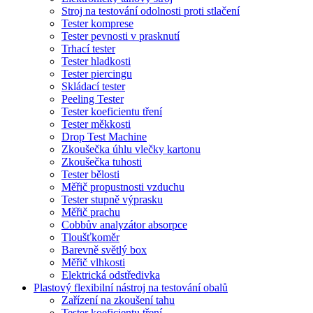
Stroj na testování odolnosti proti stlačení
Tester komprese
Tester pevnosti v prasknutí
Trhací tester
Tester hladkosti
Tester piercingu
Skládací tester
Peeling Tester
Tester koeficientu tření
Tester měkkosti
Drop Test Machine
Zkoušečka úhlu vlečky kartonu
Zkoušečka tuhosti
Tester bělosti
Měřič propustnosti vzduchu
Tester stupně výprasku
Měřič prachu
Cobbův analyzátor absorpce
Tloušťkoměr
Barevně světlý box
Měřič vlhkosti
Elektrická odstředivka
Plastový flexibilní nástroj na testování obalů
Zařízení na zkoušení tahu
Tester koeficientu tření