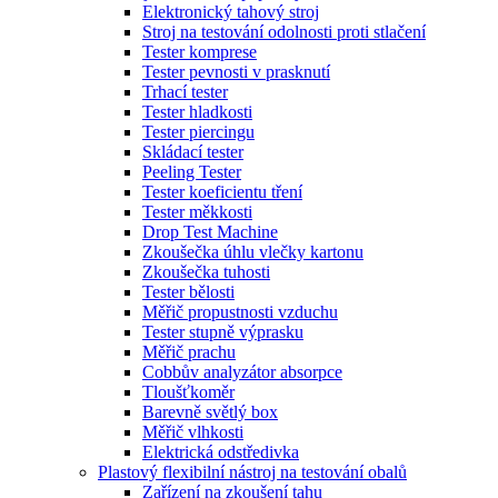
Elektronický tahový stroj
Stroj na testování odolnosti proti stlačení
Tester komprese
Tester pevnosti v prasknutí
Trhací tester
Tester hladkosti
Tester piercingu
Skládací tester
Peeling Tester
Tester koeficientu tření
Tester měkkosti
Drop Test Machine
Zkoušečka úhlu vlečky kartonu
Zkoušečka tuhosti
Tester bělosti
Měřič propustnosti vzduchu
Tester stupně výprasku
Měřič prachu
Cobbův analyzátor absorpce
Tloušťkoměr
Barevně světlý box
Měřič vlhkosti
Elektrická odstředivka
Plastový flexibilní nástroj na testování obalů
Zařízení na zkoušení tahu