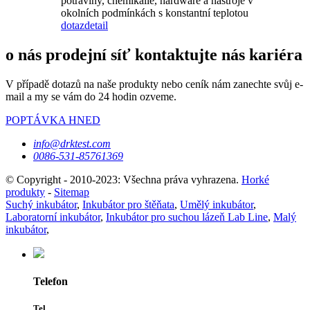
potraviny, chemikálie, hardware a nástroje v
okolních podmínkách s konstantní teplotou
dotaz
detail
o nás prodejní síť kontaktujte nás kariéra
V případě dotazů na naše produkty nebo ceník nám zanechte svůj e-
mail a my se vám do 24 hodin ozveme.
POPTÁVKA HNED
info@drktest.com
0086-531-85761369
© Copyright - 2010-2023: Všechna práva vyhrazena.
Horké
produkty
-
Sitemap
Suchý inkubátor
,
Inkubátor pro štěňata
,
Umělý inkubátor
,
Laboratorní inkubátor
,
Inkubátor pro suchou lázeň Lab Line
,
Malý
inkubátor
,
Telefon
Tel