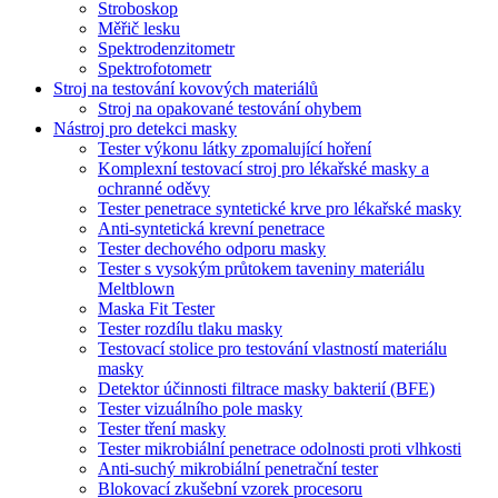
Stroboskop
Měřič lesku
Spektrodenzitometr
Spektrofotometr
Stroj na testování kovových materiálů
Stroj na opakované testování ohybem
Nástroj pro detekci masky
Tester výkonu látky zpomalující hoření
Komplexní testovací stroj pro lékařské masky a
ochranné oděvy
Tester penetrace syntetické krve pro lékařské masky
Anti-syntetická krevní penetrace
Tester dechového odporu masky
Tester s vysokým průtokem taveniny materiálu
Meltblown
Maska Fit Tester
Tester rozdílu tlaku masky
Testovací stolice pro testování vlastností materiálu
masky
Detektor účinnosti filtrace masky bakterií (BFE)
Tester vizuálního pole masky
Tester tření masky
Tester mikrobiální penetrace odolnosti proti vlhkosti
Anti-suchý mikrobiální penetrační tester
Blokovací zkušební vzorek procesoru