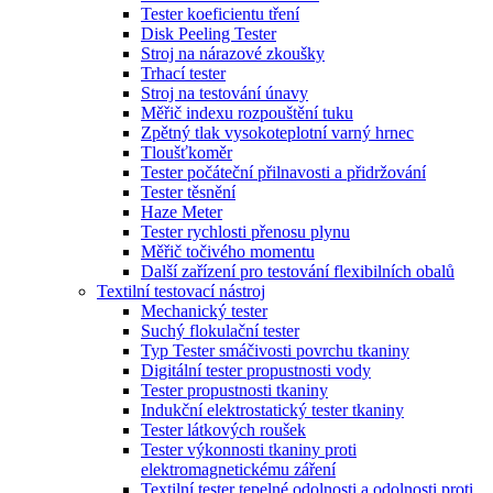
Tester koeficientu tření
Disk Peeling Tester
Stroj na nárazové zkoušky
Trhací tester
Stroj na testování únavy
Měřič indexu rozpouštění tuku
Zpětný tlak vysokoteplotní varný hrnec
Tloušťkoměr
Tester počáteční přilnavosti a přidržování
Tester těsnění
Haze Meter
Tester rychlosti přenosu plynu
Měřič točivého momentu
Další zařízení pro testování flexibilních obalů
Textilní testovací nástroj
Mechanický tester
Suchý flokulační tester
Typ Tester smáčivosti povrchu tkaniny
Digitální tester propustnosti vody
Tester propustnosti tkaniny
Indukční elektrostatický tester tkaniny
Tester látkových roušek
Tester výkonnosti tkaniny proti
elektromagnetickému záření
Textilní tester tepelné odolnosti a odolnosti proti