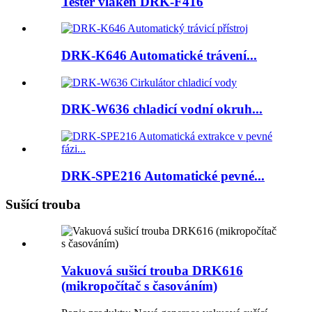
Tester vláken DRK-F416
DRK-K646 Automatické trávení...
DRK-W636 chladicí vodní okruh...
DRK-SPE216 Automatické pevné...
Sušící trouba
Vakuová sušicí trouba DRK616
(mikropočítač s časováním)