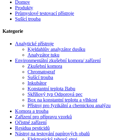
Domov
Produkty
Průmyslové testovací přístroje
Sušící trouba
Kategorie
Analytické přístroje
Kjeldahlův analyzátor dusíku
Analyzátor tuku
Environmentální zkušební komora/ zařízení
Zkušební komora
Chromatograf
Sušící trouba
Inkubátor
Konstantní teplota žlabu
Skříňový typ Odporová pec
Box na konstantní teplotu a vlhkost
Přístroj pro fyzikální a chemickou analýzu
Komora a trouba
Zařízení pro přípravu vzorků
Očistné zařízení
Residua pesticidů
Nástroj na testování papírových obalů
Elektronický tahový stroj