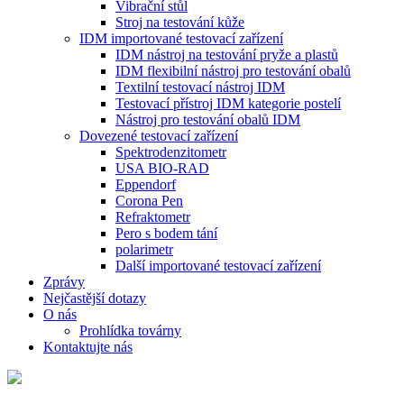
Vibrační stůl
Stroj na testování kůže
IDM importované testovací zařízení
IDM nástroj na testování pryže a plastů
IDM flexibilní nástroj pro testování obalů
Textilní testovací nástroj IDM
Testovací přístroj IDM kategorie postelí
Nástroj pro testování obalů IDM
Dovezené testovací zařízení
Spektrodenzitometr
USA BIO-RAD
Eppendorf
Corona Pen
Refraktometr
Pero s bodem tání
polarimetr
Další importované testovací zařízení
Zprávy
Nejčastější dotazy
O nás
Prohlídka továrny
Kontaktujte nás