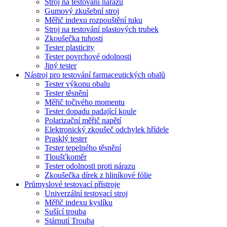
Stroj na testování nárazů
Gumový zkušební stroj
Měřič indexu rozpouštění tuku
Stroj na testování plastových trubek
Zkoušečka tuhosti
Tester plasticity
Tester povrchové odolnosti
Jiný tester
Nástroj pro testování farmaceutických obalů
Tester výkonu obalu
Tester těsnění
Měřič točivého momentu
Tester dopadu padající koule
Polarizační měřič napětí
Elektronický zkoušeč odchylek hřídele
Prasklý tester
Tester tepelného těsnění
Tloušťkoměr
Tester odolnosti proti nárazu
Zkoušečka dírek z hliníkové fólie
Průmyslové testovací přístroje
Univerzální testovací stroj
Měřič indexu kyslíku
Sušící trouba
Stárnutí Trouba