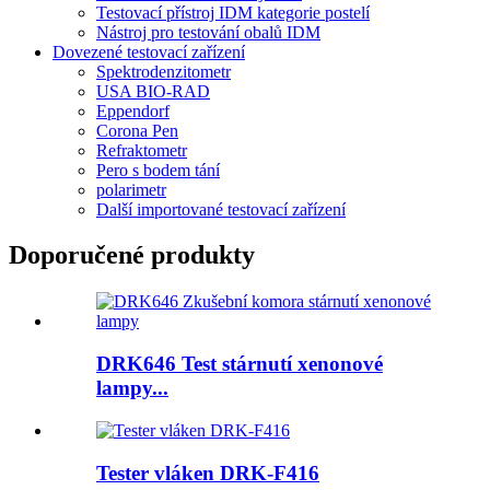
Testovací přístroj IDM kategorie postelí
Nástroj pro testování obalů IDM
Dovezené testovací zařízení
Spektrodenzitometr
USA BIO-RAD
Eppendorf
Corona Pen
Refraktometr
Pero s bodem tání
polarimetr
Další importované testovací zařízení
Doporučené produkty
DRK646 Test stárnutí xenonové
lampy...
Tester vláken DRK-F416