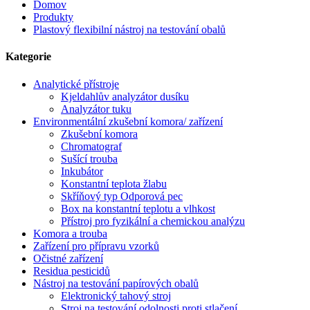
Domov
Produkty
Plastový flexibilní nástroj na testování obalů
Kategorie
Analytické přístroje
Kjeldahlův analyzátor dusíku
Analyzátor tuku
Environmentální zkušební komora/ zařízení
Zkušební komora
Chromatograf
Sušící trouba
Inkubátor
Konstantní teplota žlabu
Skříňový typ Odporová pec
Box na konstantní teplotu a vlhkost
Přístroj pro fyzikální a chemickou analýzu
Komora a trouba
Zařízení pro přípravu vzorků
Očistné zařízení
Residua pesticidů
Nástroj na testování papírových obalů
Elektronický tahový stroj
Stroj na testování odolnosti proti stlačení