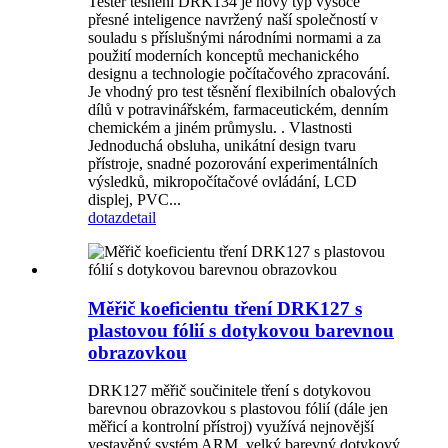
Tester těsnění DRK134 je nový typ vysoce
přesné inteligence navržený naší společností v
souladu s příslušnými národními normami a za
použití moderních konceptů mechanického
designu a technologie počítačového zpracování.
Je vhodný pro test těsnění flexibilních obalových
dílů v potravinářském, farmaceutickém, denním
chemickém a jiném průmyslu. . Vlastnosti
Jednoduchá obsluha, unikátní design tvaru
přístroje, snadné pozorování experimentálních
výsledků, mikropočítačové ovládání, LCD
displej, PVC...
dotaz
detail
Měřič koeficientu tření DRK127 s
plastovou fólií s dotykovou barevnou
obrazovkou
DRK127 měřič součinitele tření s dotykovou
barevnou obrazovkou s plastovou fólií (dále jen
měřicí a kontrolní přístroj) využívá nejnovější
vestavěný systém ARM, velký barevný dotykový