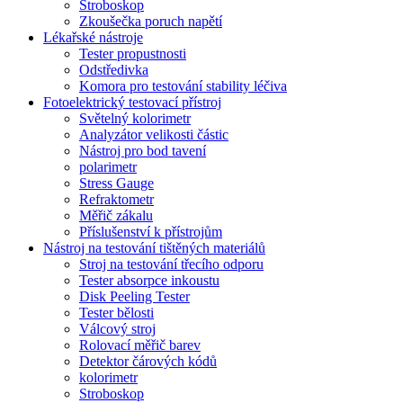
Stroboskop
Zkoušečka poruch napětí
Lékařské nástroje
Tester propustnosti
Odstředivka
Komora pro testování stability léčiva
Fotoelektrický testovací přístroj
Světelný kolorimetr
Analyzátor velikosti částic
Nástroj pro bod tavení
polarimetr
Stress Gauge
Refraktometr
Měřič zákalu
Příslušenství k přístrojům
Nástroj na testování tištěných materiálů
Stroj na testování třecího odporu
Tester absorpce inkoustu
Disk Peeling Tester
Tester bělosti
Válcový stroj
Rolovací měřič barev
Detektor čárových kódů
kolorimetr
Stroboskop