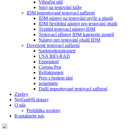
Vibrační stůl
Stroj na testování kůže
IDM importované testovací zařízení
IDM nástroj na testování pryže a plastů
IDM flexibilní nástroj pro testování obalů
Textilní testovací nástroj IDM
Testovací přístroj IDM kategorie postelí
Nástroj pro testování obalů IDM
Dovezené testovací zařízení
Spektrodenzitometr
USA BIO-RAD
Eppendorf
Corona Pen
Refraktometr
Pero s bodem tání
polarimetr
Další importované testovací zařízení
Zprávy
Nejčastější dotazy
O nás
Prohlídka továrny
Kontaktujte nás