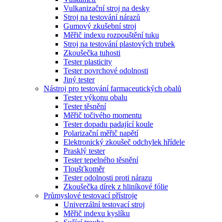
Vulkanizační stroj na desky
Stroj na testování nárazů
Gumový zkušební stroj
Měřič indexu rozpouštění tuku
Stroj na testování plastových trubek
Zkoušečka tuhosti
Tester plasticity
Tester povrchové odolnosti
Jiný tester
Nástroj pro testování farmaceutických obalů
Tester výkonu obalu
Tester těsnění
Měřič točivého momentu
Tester dopadu padající koule
Polarizační měřič napětí
Elektronický zkoušeč odchylek hřídele
Prasklý tester
Tester tepelného těsnění
Tloušťkoměr
Tester odolnosti proti nárazu
Zkoušečka dírek z hliníkové fólie
Průmyslové testovací přístroje
Univerzální testovací stroj
Měřič indexu kyslíku