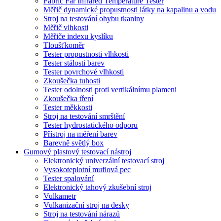
Fabric Far Infrared Temperature Tester
Měřič dynamické propustnosti látky na kapalinu a vodu
Stroj na testování ohybu tkaniny
Měřič vlhkosti
Měřiče indexu kyslíku
Tloušťkoměr
Tester propustnosti vlhkosti
Tester stálosti barev
Tester povrchové vlhkosti
Zkoušečka tuhosti
Tester odolnosti proti vertikálnímu plameni
Zkoušečka tření
Tester měkkosti
Stroj na testování smrštění
Tester hydrostatického odporu
Přístroj na měření barev
Barevně světlý box
Gumový plastový testovací nástroj
Elektronický univerzální testovací stroj
Vysokoteplotní muflová pec
Tester spalování
Elektronický tahový zkušební stroj
Vulkametr
Vulkanizační stroj na desky
Stroj na testování nárazů