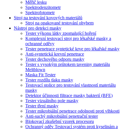
Měřič lesku
Spektrodenzitometr
Spektrofotometr
Stroj na testování kovových materiálů
Stroj na opakované testování ohybem
Nástroj pro detekci masky
Tester výkonu látky zpomalující hoření
Komplexní testovací stroj pro lékařské masky a
ochranné oděvy
Tester penetrace syntetické krve pro lékařské masky
Anti-syntetická krevní penetrace
Tester dechového odporu masky
Tester s vysokým průtokem taveniny materiálu
Meltblown
Maska Fit Tester
Tester rozdílu tlaku masky
Testovací stolice pro testování vlastností materiálu
masky
Detektor účinnosti filtrace masky bakterií (BFE)
Tester vizuálního pole masky
Tester tření masky
Tester mikrobiální penetrace odolnosti proti vlhkosti
Anti-suchý mikrobiální penetrační tester
Blokovací zkušební vzorek procesoru
Ochranný oděv Testovací systém proti kyselinám a