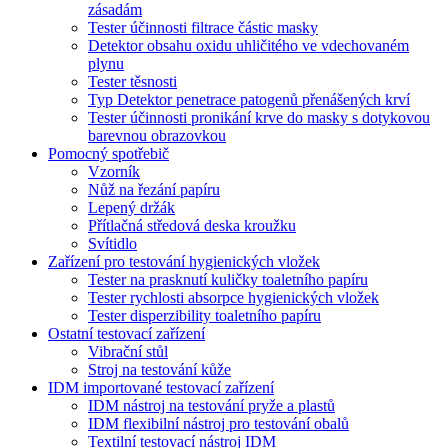
zásadám
Tester účinnosti filtrace částic masky
Detektor obsahu oxidu uhličitého ve vdechovaném
plynu
Tester těsnosti
Typ Detektor penetrace patogenů přenášených krví
Tester účinnosti pronikání krve do masky s dotykovou
barevnou obrazovkou
Pomocný spotřebič
Vzorník
Nůž na řezání papíru
Lepený držák
Přítlačná středová deska kroužku
Svítidlo
Zařízení pro testování hygienických vložek
Tester na prasknutí kuličky toaletního papíru
Tester rychlosti absorpce hygienických vložek
Tester disperzibility toaletního papíru
Ostatní testovací zařízení
Vibrační stůl
Stroj na testování kůže
IDM importované testovací zařízení
IDM nástroj na testování pryže a plastů
IDM flexibilní nástroj pro testování obalů
Textilní testovací nástroj IDM