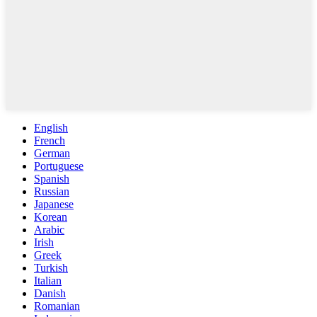
English
French
German
Portuguese
Spanish
Russian
Japanese
Korean
Arabic
Irish
Greek
Turkish
Italian
Danish
Romanian