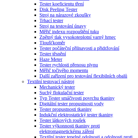
Tester koeficientu tření
Disk Peeling Tester
Stroj na nárazové zkoušky
Trhací tester
Stroj na testování únavy
Měřič indexu rozpouštění tuku
Zpětný tlak vysokoteplotní varný hrnec
Tloušťkoměr
Tester počáteční přilnavosti a přidržování
Tester těsnění
Haze Meter
Tester rychlosti přenosu plynu
Měřič točivého momentu
Další zařízení pro testování flexibilních obalů
Textilní testovací nástroj
Mechanický tester
Suchý flokulační tester
Typ Tester smáčivosti povrchu tkaniny
Digitální tester propustnosti vody
Tester propustnosti tkaniny
Indukční elektrostatický tester tkaniny
Tester látkových roušek
Tester výkonnosti tkaniny proti
elektromagnetickému záření
Textilní tester tepelné odolnosti a odolnosti proti