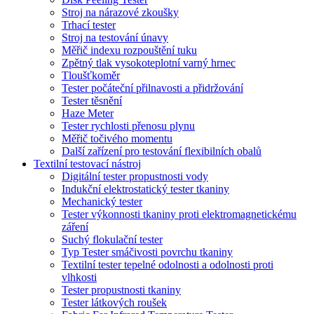
Stroj na nárazové zkoušky
Trhací tester
Stroj na testování únavy
Měřič indexu rozpouštění tuku
Zpětný tlak vysokoteplotní varný hrnec
Tloušťkoměr
Tester počáteční přilnavosti a přidržování
Tester těsnění
Haze Meter
Tester rychlosti přenosu plynu
Měřič točivého momentu
Další zařízení pro testování flexibilních obalů
Textilní testovací nástroj
Digitální tester propustnosti vody
Indukční elektrostatický tester tkaniny
Mechanický tester
Tester výkonnosti tkaniny proti elektromagnetickému
záření
Suchý flokulační tester
Typ Tester smáčivosti povrchu tkaniny
Textilní tester tepelné odolnosti a odolnosti proti
vlhkosti
Tester propustnosti tkaniny
Tester látkových roušek