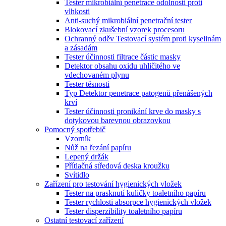
Tester mikrobiální penetrace odolnosti proti
vlhkosti
Anti-suchý mikrobiální penetrační tester
Blokovací zkušební vzorek procesoru
Ochranný oděv Testovací systém proti kyselinám
a zásadám
Tester účinnosti filtrace částic masky
Detektor obsahu oxidu uhličitého ve
vdechovaném plynu
Tester těsnosti
Typ Detektor penetrace patogenů přenášených
krví
Tester účinnosti pronikání krve do masky s
dotykovou barevnou obrazovkou
Pomocný spotřebič
Vzorník
Nůž na řezání papíru
Lepený držák
Přítlačná středová deska kroužku
Svítidlo
Zařízení pro testování hygienických vložek
Tester na prasknutí kuličky toaletního papíru
Tester rychlosti absorpce hygienických vložek
Tester disperzibility toaletního papíru
Ostatní testovací zařízení