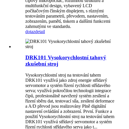
čipový mikropočítač, rozumnou strukturu a
multifunkční design, vybavený LCD
počítačovým čínským displejem, s různými
testováním parametrů, převodem, nastavením,
zobrazením, pamětí, tiskem a dalšími funkcemi
zahrnutými ve standardu.
dotaz
detail
DRK101 Vysokorychlostní tahový
zkušební stroj
Vysokorychlostní stroj na testování tahem
DRK101 využívá jako zdroj energie střídavý
servomotor a systém řízení rychlosti střídavého
serva; využívá pokročilou technologii integrace
čipů, profesionálně navržený systém zesílení a
řízení sběru dat, testovací síla, zesílení deformace
a A/D převod jsou realizovány Plně digitální
nastavení ovládání a zobrazení. První. Funkce a
použití Vysokorychlostní stroj na testování tahem
DRK101 využívá střídavý servomotor a systém
řízení rychlosti střídavého serva jako t...