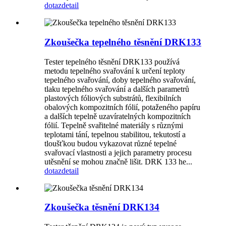
dotaz
detail
Zkoušečka tepelného těsnění DRK133
Tester tepelného těsnění DRK133 používá
metodu tepelného svařování k určení teploty
tepelného svařování, doby tepelného svařování,
tlaku tepelného svařování a dalších parametrů
plastových fóliových substrátů, flexibilních
obalových kompozitních fólií, potaženého papíru
a dalších tepelně uzavíratelných kompozitních
fólií. Tepelně svařitelné materiály s různými
teplotami tání, tepelnou stabilitou, tekutostí a
tloušťkou budou vykazovat různé tepelné
svařovací vlastnosti a jejich parametry procesu
utěsnění se mohou značně lišit. DRK 133 he...
dotaz
detail
Zkoušečka těsnění DRK134