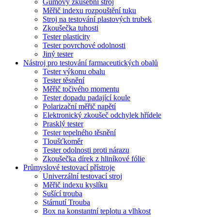
Gumový zkušební stroj
Měřič indexu rozpouštění tuku
Stroj na testování plastových trubek
Zkoušečka tuhosti
Tester plasticity
Tester povrchové odolnosti
Jiný tester
Nástroj pro testování farmaceutických obalů
Tester výkonu obalu
Tester těsnění
Měřič točivého momentu
Tester dopadu padající koule
Polarizační měřič napětí
Elektronický zkoušeč odchylek hřídele
Prasklý tester
Tester tepelného těsnění
Tloušťkoměr
Tester odolnosti proti nárazu
Zkoušečka dírek z hliníkové fólie
Průmyslové testovací přístroje
Univerzální testovací stroj
Měřič indexu kyslíku
Sušící trouba
Stárnutí Trouba
Box na konstantní teplotu a vlhkost