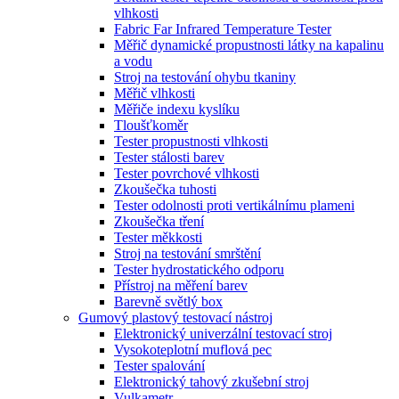
vlhkosti
Fabric Far Infrared Temperature Tester
Měřič dynamické propustnosti látky na kapalinu
a vodu
Stroj na testování ohybu tkaniny
Měřič vlhkosti
Měřiče indexu kyslíku
Tloušťkoměr
Tester propustnosti vlhkosti
Tester stálosti barev
Tester povrchové vlhkosti
Zkoušečka tuhosti
Tester odolnosti proti vertikálnímu plameni
Zkoušečka tření
Tester měkkosti
Stroj na testování smrštění
Tester hydrostatického odporu
Přístroj na měření barev
Barevně světlý box
Gumový plastový testovací nástroj
Elektronický univerzální testovací stroj
Vysokoteplotní muflová pec
Tester spalování
Elektronický tahový zkušební stroj
Vulkametr