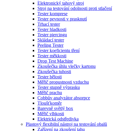
Elektronický tahový stroj
Stroj na testování odolnosti proti stlačení
Tester komprese
Tester pevnosti v prasknutí
Trhací tester
Tester hladkosti
Tester piercingu
Skládací tester
Peeling Tester
Tester koeficientu tření
Tester měkkosti
Drop Test Machine
Zkoušečka úhlu vlečky kartonu
Zkoušečka tuhosti
Tester bělosti
Měřič propustnosti vzduchu
Tester stupně výprasku
Měřič prachu
Cobbův analyzátor absorpce
Tloušťkoměr
Barevně světlý box
Měřič vlhkosti
Elektrická odstředivka
Plastový flexibilní nástroj na testování obalů
Zařízení na zkoušení tahu