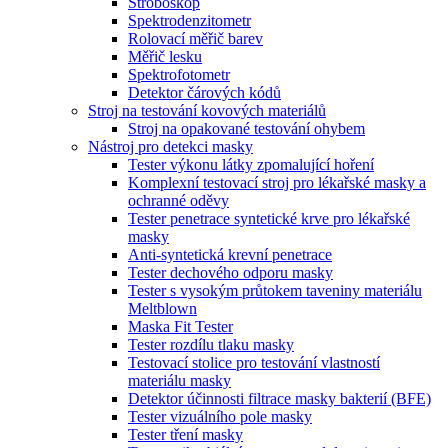
Stroboskop
Spektrodenzitometr
Rolovací měřič barev
Měřič lesku
Spektrofotometr
Detektor čárových kódů
Stroj na testování kovových materiálů
Stroj na opakované testování ohybem
Nástroj pro detekci masky
Tester výkonu látky zpomalující hoření
Komplexní testovací stroj pro lékařské masky a
ochranné oděvy
Tester penetrace syntetické krve pro lékařské
masky
Anti-syntetická krevní penetrace
Tester dechového odporu masky
Tester s vysokým průtokem taveniny materiálu
Meltblown
Maska Fit Tester
Tester rozdílu tlaku masky
Testovací stolice pro testování vlastností
materiálu masky
Detektor účinnosti filtrace masky bakterií (BFE)
Tester vizuálního pole masky
Tester tření masky