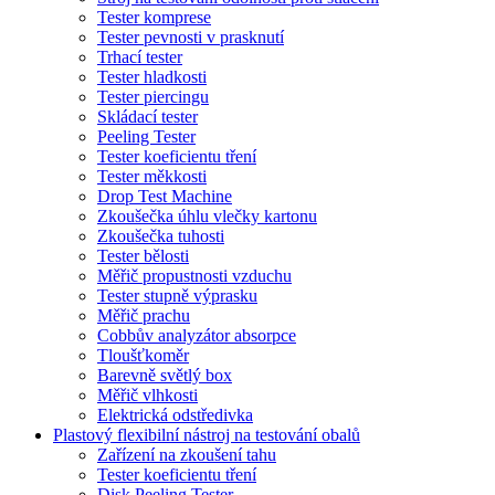
Tester komprese
Tester pevnosti v prasknutí
Trhací tester
Tester hladkosti
Tester piercingu
Skládací tester
Peeling Tester
Tester koeficientu tření
Tester měkkosti
Drop Test Machine
Zkoušečka úhlu vlečky kartonu
Zkoušečka tuhosti
Tester bělosti
Měřič propustnosti vzduchu
Tester stupně výprasku
Měřič prachu
Cobbův analyzátor absorpce
Tloušťkoměr
Barevně světlý box
Měřič vlhkosti
Elektrická odstředivka
Plastový flexibilní nástroj na testování obalů
Zařízení na zkoušení tahu
Tester koeficientu tření
Disk Peeling Tester