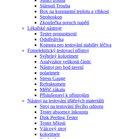
Sušící trouba
Stárnutí Trouba
Box na konstantní teplotu a vlhkost
Stroboskop
Zkoušečka poruch napětí
Lékařské nástroje
Tester propustnosti
Odstředivka
Komora pro testování stability léčiva
Fotoelektrický testovací přístroj
Světelný kolorimetr
Analyzátor velikosti částic
Nástroj pro bod tavení
polarimetr
Stress Gauge
Refraktometr
Měřič zákalu
Příslušenství k přístrojům
Nástroj na testování tištěných materiálů
Stroj na testování třecího odporu
Tester absorpce inkoustu
Disk Peeling Tester
Tester bělosti
Válcový stroj
kolorimetr