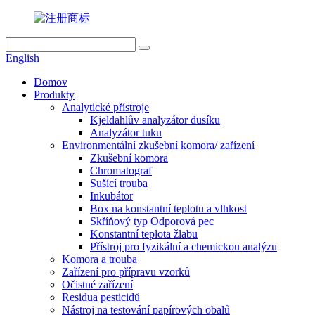
English
Domov
Produkty
Analytické přístroje
Kjeldahlův analyzátor dusíku
Analyzátor tuku
Environmentální zkušební komora/ zařízení
Zkušební komora
Chromatograf
Sušící trouba
Inkubátor
Box na konstantní teplotu a vlhkost
Skříňový typ Odporová pec
Konstantní teplota žlabu
Přístroj pro fyzikální a chemickou analýzu
Komora a trouba
Zařízení pro přípravu vzorků
Očistné zařízení
Residua pesticidů
Nástroj na testování papírových obalů