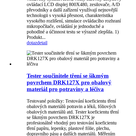
ovládací LCD displej 800X480, zesilovače, A/D
převodníky a další zařízení využívají nejnovější
technologii s vysoká přesnost, charakteristika
vysokého rozlišení, simulace ovládacího rozhraní
mikropočítače, ovládání je jednoduché a
pohodlné a účinnost testu se výrazně zlepšila. 1)
Produkt...
dotaz
detail
Tester součinitele tření se šikmým
povrchem DRK127X pro obalový
materiál pro potraviny a léčiva
Testované položky: Testování koeficientu tření
obalových materiálů potravin a léků, fóliových
obalových materiálů atd. Tester koeficientu tření
se šikmým povrchem DRK127X je
profesionálně vhodný pro testování koeficientu
tření papíru, lepenky, plastové fólie, plechu,
dopravního pásu a dalších materiálů. Měřením