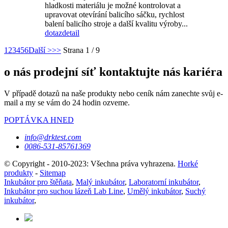
hladkosti materiálu je možné kontrolovat a
upravovat otevírání balicího sáčku, rychlost
balení balicího stroje a další kvalitu výroby...
dotaz
detail
1
2
3
4
5
6
Další >
>>
Strana 1 / 9
o nás prodejní síť kontaktujte nás kariéra
V případě dotazů na naše produkty nebo ceník nám zanechte svůj e-
mail a my se vám do 24 hodin ozveme.
POPTÁVKA HNED
info@drktest.com
0086-531-85761369
© Copyright - 2010-2023: Všechna práva vyhrazena.
Horké
produkty
-
Sitemap
Inkubátor pro štěňata
,
Malý inkubátor
,
Laboratorní inkubátor
,
Inkubátor pro suchou lázeň Lab Line
,
Umělý inkubátor
,
Suchý
inkubátor
,