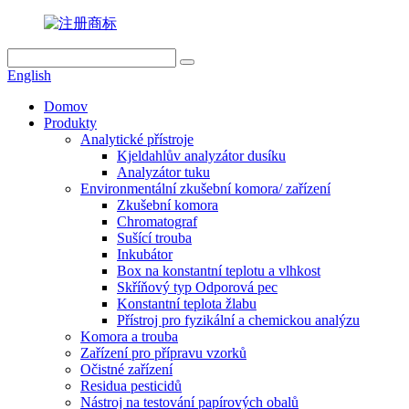
English
Domov
Produkty
Analytické přístroje
Kjeldahlův analyzátor dusíku
Analyzátor tuku
Environmentální zkušební komora/ zařízení
Zkušební komora
Chromatograf
Sušící trouba
Inkubátor
Box na konstantní teplotu a vlhkost
Skříňový typ Odporová pec
Konstantní teplota žlabu
Přístroj pro fyzikální a chemickou analýzu
Komora a trouba
Zařízení pro přípravu vzorků
Očistné zařízení
Residua pesticidů
Nástroj na testování papírových obalů