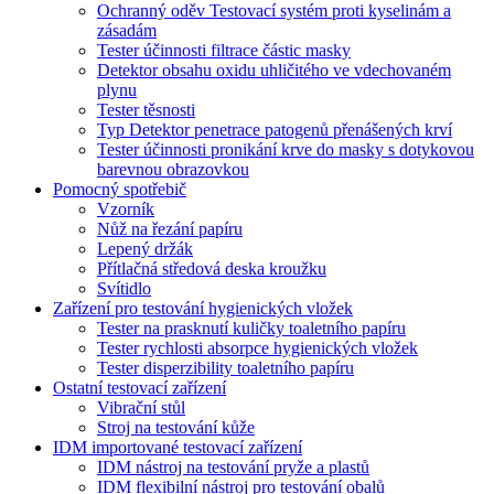
Ochranný oděv Testovací systém proti kyselinám a
zásadám
Tester účinnosti filtrace částic masky
Detektor obsahu oxidu uhličitého ve vdechovaném
plynu
Tester těsnosti
Typ Detektor penetrace patogenů přenášených krví
Tester účinnosti pronikání krve do masky s dotykovou
barevnou obrazovkou
Pomocný spotřebič
Vzorník
Nůž na řezání papíru
Lepený držák
Přítlačná středová deska kroužku
Svítidlo
Zařízení pro testování hygienických vložek
Tester na prasknutí kuličky toaletního papíru
Tester rychlosti absorpce hygienických vložek
Tester disperzibility toaletního papíru
Ostatní testovací zařízení
Vibrační stůl
Stroj na testování kůže
IDM importované testovací zařízení
IDM nástroj na testování pryže a plastů
IDM flexibilní nástroj pro testování obalů