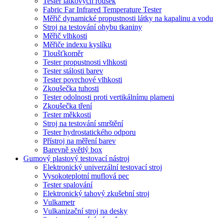
Tester látkových roušek
Fabric Far Infrared Temperature Tester
Měřič dynamické propustnosti látky na kapalinu a vodu
Stroj na testování ohybu tkaniny
Měřič vlhkosti
Měřiče indexu kyslíku
Tloušťkoměr
Tester propustnosti vlhkosti
Tester stálosti barev
Tester povrchové vlhkosti
Zkoušečka tuhosti
Tester odolnosti proti vertikálnímu plameni
Zkoušečka tření
Tester měkkosti
Stroj na testování smrštění
Tester hydrostatického odporu
Přístroj na měření barev
Barevně světlý box
Gumový plastový testovací nástroj
Elektronický univerzální testovací stroj
Vysokoteplotní muflová pec
Tester spalování
Elektronický tahový zkušební stroj
Vulkametr
Vulkanizační stroj na desky