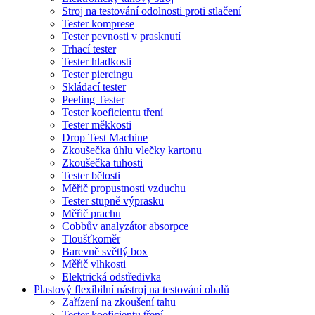
Stroj na testování odolnosti proti stlačení
Tester komprese
Tester pevnosti v prasknutí
Trhací tester
Tester hladkosti
Tester piercingu
Skládací tester
Peeling Tester
Tester koeficientu tření
Tester měkkosti
Drop Test Machine
Zkoušečka úhlu vlečky kartonu
Zkoušečka tuhosti
Tester bělosti
Měřič propustnosti vzduchu
Tester stupně výprasku
Měřič prachu
Cobbův analyzátor absorpce
Tloušťkoměr
Barevně světlý box
Měřič vlhkosti
Elektrická odstředivka
Plastový flexibilní nástroj na testování obalů
Zařízení na zkoušení tahu
Tester koeficientu tření