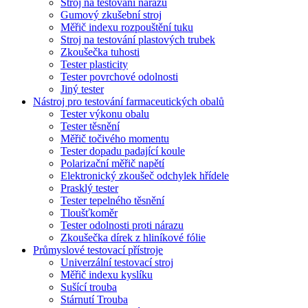
Stroj na testování nárazů
Gumový zkušební stroj
Měřič indexu rozpouštění tuku
Stroj na testování plastových trubek
Zkoušečka tuhosti
Tester plasticity
Tester povrchové odolnosti
Jiný tester
Nástroj pro testování farmaceutických obalů
Tester výkonu obalu
Tester těsnění
Měřič točivého momentu
Tester dopadu padající koule
Polarizační měřič napětí
Elektronický zkoušeč odchylek hřídele
Prasklý tester
Tester tepelného těsnění
Tloušťkoměr
Tester odolnosti proti nárazu
Zkoušečka dírek z hliníkové fólie
Průmyslové testovací přístroje
Univerzální testovací stroj
Měřič indexu kyslíku
Sušící trouba
Stárnutí Trouba