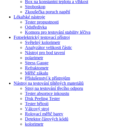
Box na konstantní teplotu a vlhkost
Stroboskop
Zkoušečka poruch napětí
Lékařské nástroje
Tester propustnosti
Odstředivka
Komora pro testování stability léčiva
Fotoelektrický testovací přístroj
Světelný kolorimetr
Analyzátor velikosti částic
Nástroj pro bod tavení
polarimetr
Stress Gauge
Refraktometr
Měřič zákalu
Příslušenství k přístrojům
Nástroj na testování tištěných materiálů
Stroj na testování třecího odporu
Tester absorpce inkoustu
Disk Peeling Tester
Tester bělosti
Válcový stroj
Rolovací měřič barev
Detektor čárových kódů
kolorimetr