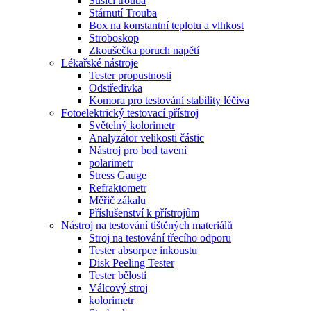
Sušící trouba
Stárnutí Trouba
Box na konstantní teplotu a vlhkost
Stroboskop
Zkoušečka poruch napětí
Lékařské nástroje
Tester propustnosti
Odstředivka
Komora pro testování stability léčiva
Fotoelektrický testovací přístroj
Světelný kolorimetr
Analyzátor velikosti částic
Nástroj pro bod tavení
polarimetr
Stress Gauge
Refraktometr
Měřič zákalu
Příslušenství k přístrojům
Nástroj na testování tištěných materiálů
Stroj na testování třecího odporu
Tester absorpce inkoustu
Disk Peeling Tester
Tester bělosti
Válcový stroj
kolorimetr