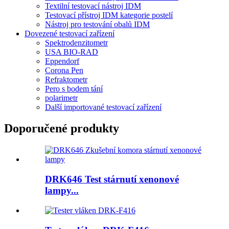
Textilní testovací nástroj IDM
Testovací přístroj IDM kategorie postelí
Nástroj pro testování obalů IDM
Dovezené testovací zařízení
Spektrodenzitometr
USA BIO-RAD
Eppendorf
Corona Pen
Refraktometr
Pero s bodem tání
polarimetr
Další importované testovací zařízení
Doporučené produkty
DRK646 Test stárnutí xenonové
lampy...