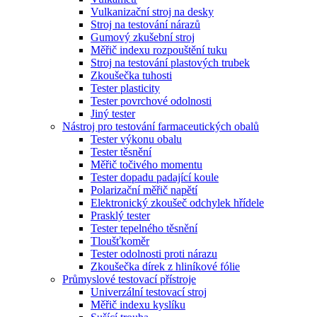
Vulkanizační stroj na desky
Stroj na testování nárazů
Gumový zkušební stroj
Měřič indexu rozpouštění tuku
Stroj na testování plastových trubek
Zkoušečka tuhosti
Tester plasticity
Tester povrchové odolnosti
Jiný tester
Nástroj pro testování farmaceutických obalů
Tester výkonu obalu
Tester těsnění
Měřič točivého momentu
Tester dopadu padající koule
Polarizační měřič napětí
Elektronický zkoušeč odchylek hřídele
Prasklý tester
Tester tepelného těsnění
Tloušťkoměr
Tester odolnosti proti nárazu
Zkoušečka dírek z hliníkové fólie
Průmyslové testovací přístroje
Univerzální testovací stroj
Měřič indexu kyslíku