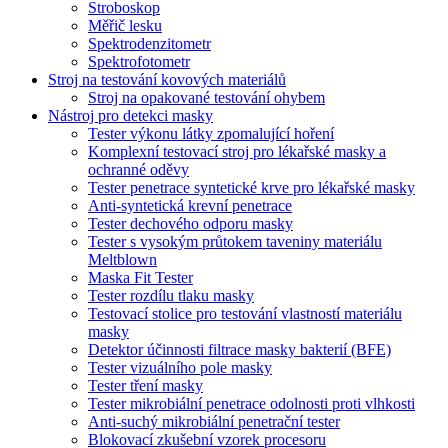
Stroboskop
Měřič lesku
Spektrodenzitometr
Spektrofotometr
Stroj na testování kovových materiálů
Stroj na opakované testování ohybem
Nástroj pro detekci masky
Tester výkonu látky zpomalující hoření
Komplexní testovací stroj pro lékařské masky a
ochranné oděvy
Tester penetrace syntetické krve pro lékařské masky
Anti-syntetická krevní penetrace
Tester dechového odporu masky
Tester s vysokým průtokem taveniny materiálu
Meltblown
Maska Fit Tester
Tester rozdílu tlaku masky
Testovací stolice pro testování vlastností materiálu
masky
Detektor účinnosti filtrace masky bakterií (BFE)
Tester vizuálního pole masky
Tester tření masky
Tester mikrobiální penetrace odolnosti proti vlhkosti
Anti-suchý mikrobiální penetrační tester
Blokovací zkušební vzorek procesoru