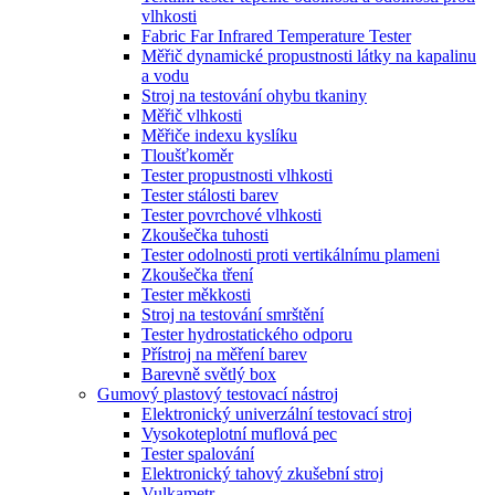
vlhkosti
Fabric Far Infrared Temperature Tester
Měřič dynamické propustnosti látky na kapalinu
a vodu
Stroj na testování ohybu tkaniny
Měřič vlhkosti
Měřiče indexu kyslíku
Tloušťkoměr
Tester propustnosti vlhkosti
Tester stálosti barev
Tester povrchové vlhkosti
Zkoušečka tuhosti
Tester odolnosti proti vertikálnímu plameni
Zkoušečka tření
Tester měkkosti
Stroj na testování smrštění
Tester hydrostatického odporu
Přístroj na měření barev
Barevně světlý box
Gumový plastový testovací nástroj
Elektronický univerzální testovací stroj
Vysokoteplotní muflová pec
Tester spalování
Elektronický tahový zkušební stroj
Vulkametr