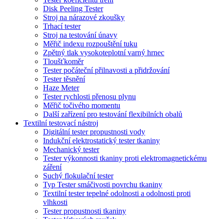
Disk Peeling Tester
Stroj na nárazové zkoušky
Trhací tester
Stroj na testování únavy
Měřič indexu rozpouštění tuku
Zpětný tlak vysokoteplotní varný hrnec
Tloušťkoměr
Tester počáteční přilnavosti a přidržování
Tester těsnění
Haze Meter
Tester rychlosti přenosu plynu
Měřič točivého momentu
Další zařízení pro testování flexibilních obalů
Textilní testovací nástroj
Digitální tester propustnosti vody
Indukční elektrostatický tester tkaniny
Mechanický tester
Tester výkonnosti tkaniny proti elektromagnetickému
záření
Suchý flokulační tester
Typ Tester smáčivosti povrchu tkaniny
Textilní tester tepelné odolnosti a odolnosti proti
vlhkosti
Tester propustnosti tkaniny