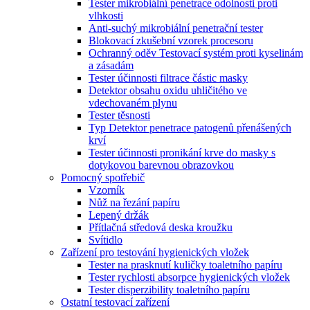
Tester mikrobiální penetrace odolnosti proti
vlhkosti
Anti-suchý mikrobiální penetrační tester
Blokovací zkušební vzorek procesoru
Ochranný oděv Testovací systém proti kyselinám
a zásadám
Tester účinnosti filtrace částic masky
Detektor obsahu oxidu uhličitého ve
vdechovaném plynu
Tester těsnosti
Typ Detektor penetrace patogenů přenášených
krví
Tester účinnosti pronikání krve do masky s
dotykovou barevnou obrazovkou
Pomocný spotřebič
Vzorník
Nůž na řezání papíru
Lepený držák
Přítlačná středová deska kroužku
Svítidlo
Zařízení pro testování hygienických vložek
Tester na prasknutí kuličky toaletního papíru
Tester rychlosti absorpce hygienických vložek
Tester disperzibility toaletního papíru
Ostatní testovací zařízení