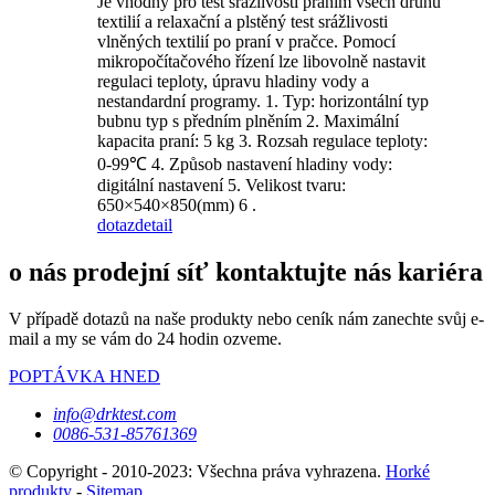
Je vhodný pro test srážlivosti praním všech druhů
textilií a relaxační a plstěný test srážlivosti
vlněných textilií po praní v pračce. Pomocí
mikropočítačového řízení lze libovolně nastavit
regulaci teploty, úpravu hladiny vody a
nestandardní programy. 1. Typ: horizontální typ
bubnu typ s předním plněním 2. Maximální
kapacita praní: 5 kg 3. Rozsah regulace teploty:
0-99℃ 4. Způsob nastavení hladiny vody:
digitální nastavení 5. Velikost tvaru:
650×540×850(mm) 6 .
dotaz
detail
o nás prodejní síť kontaktujte nás kariéra
V případě dotazů na naše produkty nebo ceník nám zanechte svůj e-
mail a my se vám do 24 hodin ozveme.
POPTÁVKA HNED
info@drktest.com
0086-531-85761369
© Copyright - 2010-2023: Všechna práva vyhrazena.
Horké
produkty
-
Sitemap