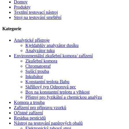
Domov
Produkty
Textilní testovací nástroj
Stroj na testování smrštění
Kategorie
Analytické přístroje
Kjeldahlův analyzátor dusíku
Analyzátor tuku
Environmentální zkušební komora/ zařízení
Zkušební komora
Chromatograf
Sušící trouba
Inkubátor
Konstantní teplota žlabu
Skříňový typ Odporová pec
Box na konstantní teplotu a vlhkost
Přístroj pro fyzikální a chemickou analýzu
Komora a trouba
Zařízení pro přípravu vzorků
Očistné zařízení
Residua pesticidů
Nástroj na testování papírových obalů
Elektronický tahový stroj