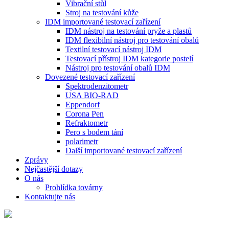
Vibrační stůl
Stroj na testování kůže
IDM importované testovací zařízení
IDM nástroj na testování pryže a plastů
IDM flexibilní nástroj pro testování obalů
Textilní testovací nástroj IDM
Testovací přístroj IDM kategorie postelí
Nástroj pro testování obalů IDM
Dovezené testovací zařízení
Spektrodenzitometr
USA BIO-RAD
Eppendorf
Corona Pen
Refraktometr
Pero s bodem tání
polarimetr
Další importované testovací zařízení
Zprávy
Nejčastější dotazy
O nás
Prohlídka továrny
Kontaktujte nás