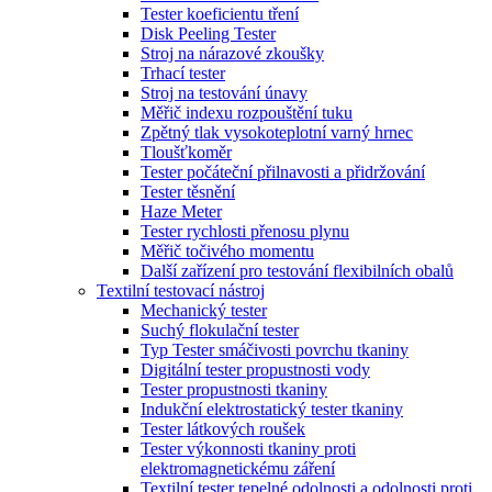
Tester koeficientu tření
Disk Peeling Tester
Stroj na nárazové zkoušky
Trhací tester
Stroj na testování únavy
Měřič indexu rozpouštění tuku
Zpětný tlak vysokoteplotní varný hrnec
Tloušťkoměr
Tester počáteční přilnavosti a přidržování
Tester těsnění
Haze Meter
Tester rychlosti přenosu plynu
Měřič točivého momentu
Další zařízení pro testování flexibilních obalů
Textilní testovací nástroj
Mechanický tester
Suchý flokulační tester
Typ Tester smáčivosti povrchu tkaniny
Digitální tester propustnosti vody
Tester propustnosti tkaniny
Indukční elektrostatický tester tkaniny
Tester látkových roušek
Tester výkonnosti tkaniny proti
elektromagnetickému záření
Textilní tester tepelné odolnosti a odolnosti proti