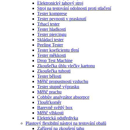
Elektronický tahový stroj
Stroj na testování odolnosti proti stlačení
Tester komprese
Tester pevnosti v prasknutí
Trhací tester
Tester hladkosti
Tester piercingu
Skládací tester
Peeling Tester
Tester koeficientu tření
Tester měkkosti
Drop Test Machine
Zkoušečka úhlu vlečky kartonu
Zkoušečka tuhosti
Tester bělosti
Měřič propustnosti vzduchu
Tester stupně výprasku
Měřič prachu
Cobbův analyzátor absorpce
Tloušťkoměr
Barevně světlý box
Měřič vlhkosti
Elektrická odstředivka
Plastový flexibilní nástroj na testování obalů
Zařízení na zkoušení tahu