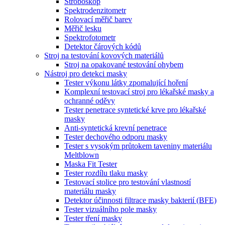
Stroboskop
Spektrodenzitometr
Rolovací měřič barev
Měřič lesku
Spektrofotometr
Detektor čárových kódů
Stroj na testování kovových materiálů
Stroj na opakované testování ohybem
Nástroj pro detekci masky
Tester výkonu látky zpomalující hoření
Komplexní testovací stroj pro lékařské masky a
ochranné oděvy
Tester penetrace syntetické krve pro lékařské
masky
Anti-syntetická krevní penetrace
Tester dechového odporu masky
Tester s vysokým průtokem taveniny materiálu
Meltblown
Maska Fit Tester
Tester rozdílu tlaku masky
Testovací stolice pro testování vlastností
materiálu masky
Detektor účinnosti filtrace masky bakterií (BFE)
Tester vizuálního pole masky
Tester tření masky