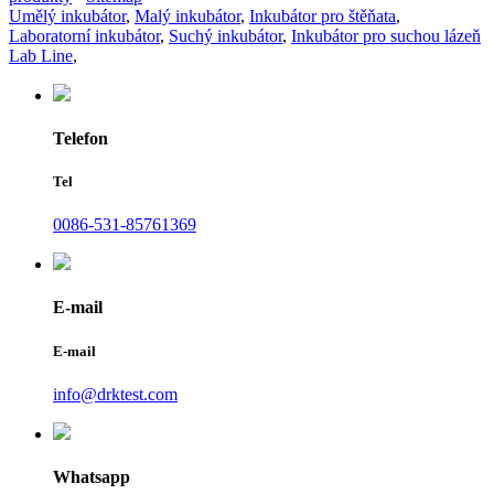
Umělý inkubátor
,
Malý inkubátor
,
Inkubátor pro štěňata
,
Laboratorní inkubátor
,
Suchý inkubátor
,
Inkubátor pro suchou lázeň
Lab Line
,
Telefon
Tel
0086-531-85761369
E-mail
E-mail
info@drktest.com
Whatsapp