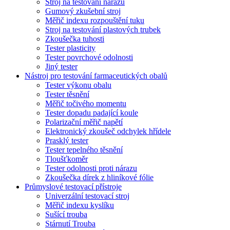
Stroj na testování nárazů
Gumový zkušební stroj
Měřič indexu rozpouštění tuku
Stroj na testování plastových trubek
Zkoušečka tuhosti
Tester plasticity
Tester povrchové odolnosti
Jiný tester
Nástroj pro testování farmaceutických obalů
Tester výkonu obalu
Tester těsnění
Měřič točivého momentu
Tester dopadu padající koule
Polarizační měřič napětí
Elektronický zkoušeč odchylek hřídele
Prasklý tester
Tester tepelného těsnění
Tloušťkoměr
Tester odolnosti proti nárazu
Zkoušečka dírek z hliníkové fólie
Průmyslové testovací přístroje
Univerzální testovací stroj
Měřič indexu kyslíku
Sušící trouba
Stárnutí Trouba