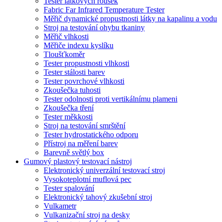
Tester látkových roušek
Fabric Far Infrared Temperature Tester
Měřič dynamické propustnosti látky na kapalinu a vodu
Stroj na testování ohybu tkaniny
Měřič vlhkosti
Měřiče indexu kyslíku
Tloušťkoměr
Tester propustnosti vlhkosti
Tester stálosti barev
Tester povrchové vlhkosti
Zkoušečka tuhosti
Tester odolnosti proti vertikálnímu plameni
Zkoušečka tření
Tester měkkosti
Stroj na testování smrštění
Tester hydrostatického odporu
Přístroj na měření barev
Barevně světlý box
Gumový plastový testovací nástroj
Elektronický univerzální testovací stroj
Vysokoteplotní muflová pec
Tester spalování
Elektronický tahový zkušební stroj
Vulkametr
Vulkanizační stroj na desky