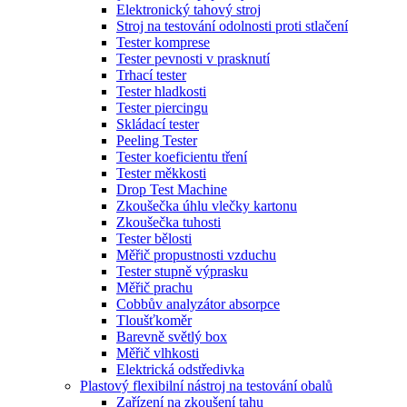
Elektronický tahový stroj
Stroj na testování odolnosti proti stlačení
Tester komprese
Tester pevnosti v prasknutí
Trhací tester
Tester hladkosti
Tester piercingu
Skládací tester
Peeling Tester
Tester koeficientu tření
Tester měkkosti
Drop Test Machine
Zkoušečka úhlu vlečky kartonu
Zkoušečka tuhosti
Tester bělosti
Měřič propustnosti vzduchu
Tester stupně výprasku
Měřič prachu
Cobbův analyzátor absorpce
Tloušťkoměr
Barevně světlý box
Měřič vlhkosti
Elektrická odstředivka
Plastový flexibilní nástroj na testování obalů
Zařízení na zkoušení tahu