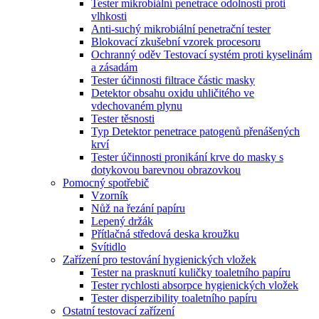
Tester mikrobiální penetrace odolnosti proti
vlhkosti
Anti-suchý mikrobiální penetrační tester
Blokovací zkušební vzorek procesoru
Ochranný oděv Testovací systém proti kyselinám
a zásadám
Tester účinnosti filtrace částic masky
Detektor obsahu oxidu uhličitého ve
vdechovaném plynu
Tester těsnosti
Typ Detektor penetrace patogenů přenášených
krví
Tester účinnosti pronikání krve do masky s
dotykovou barevnou obrazovkou
Pomocný spotřebič
Vzorník
Nůž na řezání papíru
Lepený držák
Přítlačná středová deska kroužku
Svítidlo
Zařízení pro testování hygienických vložek
Tester na prasknutí kuličky toaletního papíru
Tester rychlosti absorpce hygienických vložek
Tester disperzibility toaletního papíru
Ostatní testovací zařízení