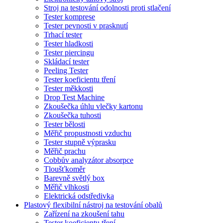
Stroj na testování odolnosti proti stlačení
Tester komprese
Tester pevnosti v prasknutí
Trhací tester
Tester hladkosti
Tester piercingu
Skládací tester
Peeling Tester
Tester koeficientu tření
Tester měkkosti
Drop Test Machine
Zkoušečka úhlu vlečky kartonu
Zkoušečka tuhosti
Tester bělosti
Měřič propustnosti vzduchu
Tester stupně výprasku
Měřič prachu
Cobbův analyzátor absorpce
Tloušťkoměr
Barevně světlý box
Měřič vlhkosti
Elektrická odstředivka
Plastový flexibilní nástroj na testování obalů
Zařízení na zkoušení tahu
Tester koeficientu tření