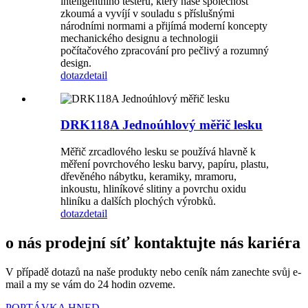
inteligentního testeru, který naše společnost
zkoumá a vyvíjí v souladu s příslušnými
národními normami a přijímá moderní koncepty
mechanického designu a technologii
počítačového zpracování pro pečlivý a rozumný
design.
dotaz
detail
DRK118A Jednoúhlový měřič lesku
Měřič zrcadlového lesku se používá hlavně k
měření povrchového lesku barvy, papíru, plastu,
dřevěného nábytku, keramiky, mramoru,
inkoustu, hliníkové slitiny a povrchu oxidu
hliníku a dalších plochých výrobků.
dotaz
detail
o nás prodejní síť kontaktujte nás kariéra
V případě dotazů na naše produkty nebo ceník nám zanechte svůj e-
mail a my se vám do 24 hodin ozveme.
POPTÁVKA HNED