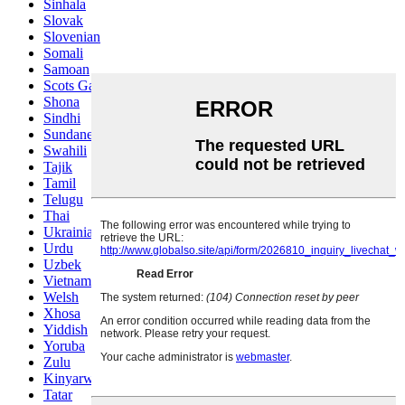
Sinhala
Slovak
Slovenian
Somali
Samoan
Scots Gaelic
Shona
Sindhi
Sundanese
Swahili
Tajik
Tamil
Telugu
Thai
Ukrainian
Urdu
Uzbek
Vietnamese
Welsh
Xhosa
Yiddish
Yoruba
Zulu
Kinyarwanda
Tatar