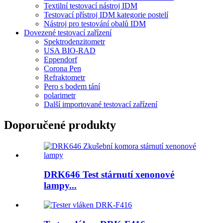
Textilní testovací nástroj IDM
Testovací přístroj IDM kategorie postelí
Nástroj pro testování obalů IDM
Dovezené testovací zařízení
Spektrodenzitometr
USA BIO-RAD
Eppendorf
Corona Pen
Refraktometr
Pero s bodem tání
polarimetr
Další importované testovací zařízení
Doporučené produkty
DRK646 Test stárnutí xenonové
lampy...