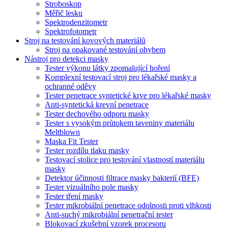
Stroboskop
Měřič lesku
Spektrodenzitometr
Spektrofotometr
Stroj na testování kovových materiálů
Stroj na opakované testování ohybem
Nástroj pro detekci masky
Tester výkonu látky zpomalující hoření
Komplexní testovací stroj pro lékařské masky a
ochranné oděvy
Tester penetrace syntetické krve pro lékařské masky
Anti-syntetická krevní penetrace
Tester dechového odporu masky
Tester s vysokým průtokem taveniny materiálu
Meltblown
Maska Fit Tester
Tester rozdílu tlaku masky
Testovací stolice pro testování vlastností materiálu
masky
Detektor účinnosti filtrace masky bakterií (BFE)
Tester vizuálního pole masky
Tester tření masky
Tester mikrobiální penetrace odolnosti proti vlhkosti
Anti-suchý mikrobiální penetrační tester
Blokovací zkušební vzorek procesoru