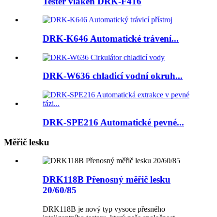
Tester vláken DRK-F416
DRK-K646 Automatické trávení...
DRK-W636 chladicí vodní okruh...
DRK-SPE216 Automatické pevné...
Měřič lesku
DRK118B Přenosný měřič lesku
20/60/85
DRK118B je nový typ vysoce přesného