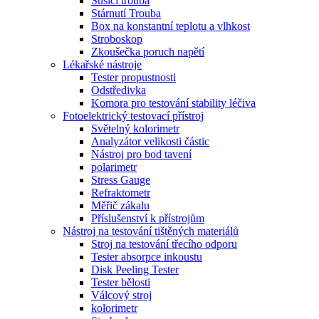
Sušící trouba
Stárnutí Trouba
Box na konstantní teplotu a vlhkost
Stroboskop
Zkoušečka poruch napětí
Lékařské nástroje
Tester propustnosti
Odstředivka
Komora pro testování stability léčiva
Fotoelektrický testovací přístroj
Světelný kolorimetr
Analyzátor velikosti částic
Nástroj pro bod tavení
polarimetr
Stress Gauge
Refraktometr
Měřič zákalu
Příslušenství k přístrojům
Nástroj na testování tištěných materiálů
Stroj na testování třecího odporu
Tester absorpce inkoustu
Disk Peeling Tester
Tester bělosti
Válcový stroj
kolorimetr