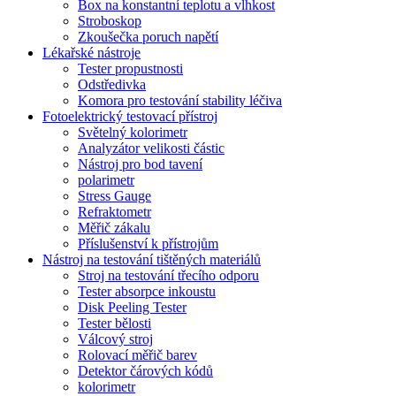
Box na konstantní teplotu a vlhkost
Stroboskop
Zkoušečka poruch napětí
Lékařské nástroje
Tester propustnosti
Odstředivka
Komora pro testování stability léčiva
Fotoelektrický testovací přístroj
Světelný kolorimetr
Analyzátor velikosti částic
Nástroj pro bod tavení
polarimetr
Stress Gauge
Refraktometr
Měřič zákalu
Příslušenství k přístrojům
Nástroj na testování tištěných materiálů
Stroj na testování třecího odporu
Tester absorpce inkoustu
Disk Peeling Tester
Tester bělosti
Válcový stroj
Rolovací měřič barev
Detektor čárových kódů
kolorimetr