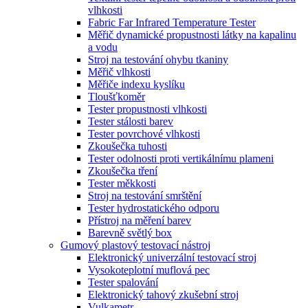
vlhkosti
Fabric Far Infrared Temperature Tester
Měřič dynamické propustnosti látky na kapalinu
a vodu
Stroj na testování ohybu tkaniny
Měřič vlhkosti
Měřiče indexu kyslíku
Tloušťkoměr
Tester propustnosti vlhkosti
Tester stálosti barev
Tester povrchové vlhkosti
Zkoušečka tuhosti
Tester odolnosti proti vertikálnímu plameni
Zkoušečka tření
Tester měkkosti
Stroj na testování smrštění
Tester hydrostatického odporu
Přístroj na měření barev
Barevně světlý box
Gumový plastový testovací nástroj
Elektronický univerzální testovací stroj
Vysokoteplotní muflová pec
Tester spalování
Elektronický tahový zkušební stroj
Vulkametr