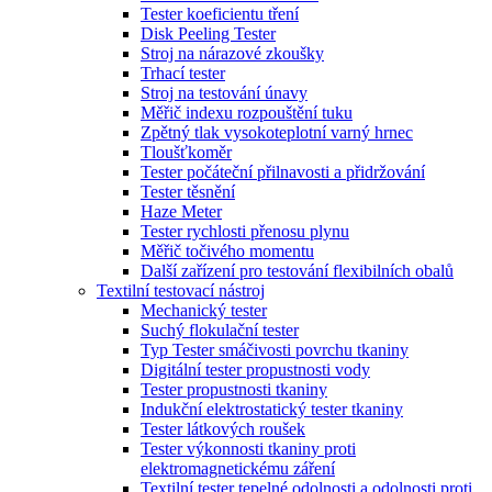
Tester koeficientu tření
Disk Peeling Tester
Stroj na nárazové zkoušky
Trhací tester
Stroj na testování únavy
Měřič indexu rozpouštění tuku
Zpětný tlak vysokoteplotní varný hrnec
Tloušťkoměr
Tester počáteční přilnavosti a přidržování
Tester těsnění
Haze Meter
Tester rychlosti přenosu plynu
Měřič točivého momentu
Další zařízení pro testování flexibilních obalů
Textilní testovací nástroj
Mechanický tester
Suchý flokulační tester
Typ Tester smáčivosti povrchu tkaniny
Digitální tester propustnosti vody
Tester propustnosti tkaniny
Indukční elektrostatický tester tkaniny
Tester látkových roušek
Tester výkonnosti tkaniny proti
elektromagnetickému záření
Textilní tester tepelné odolnosti a odolnosti proti