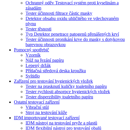
Ochranný oděv Testovací systém proti kyselinám a
zásadám
Tester účinnosti filtrace částic masky
Detektor obsahu oxidu uhličitého ve vdechovaném
plynu
Tester těsnosti
Typ Detektor penetrace patogenů přenášených krví
Tester účinnosti pronikání krve do masky s dotykovou
barevnou obrazovkou
Pomocný spotřebič
Vzorník
Nůž na řezání papíru
Lepený držák
Přítlačná středová deska kroužku
Svítidlo
Zařízení pro testování hygienických vložek
Tester na prasknutí kuličky toaletního papíru
Tester rychlosti absorpce hygienických vložek
Tester disperzibility toaletního papíru
Ostatní testovací zařízení
Vibrační stůl
Stroj na testování kůže
IDM importované testovací zařízení
IDM nástroj na testování pryže a plastů
IDM flexibilní nástroj pro testování obalů