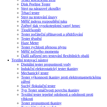
Disk Peeling Tester
Stroj na nárazové zkoušky
Trhací tester
Stroj na testování únavy
Měřič indexu rozpouštění tuku
Zpětný tlak vysokoteplotní varný hrnec
Tloušťkoměr
Tester počáteční přilnavosti a přidržování
Tester těsnění
Haze Meter
Tester rychlosti přenosu plynu
Měřič točivého momentu
Další zařízení pro testování flexibilních obalů
Textilní testovací nástroj
Digitální tester propustnosti vody
Indukční elektrostatický tester tkaniny
Mechanický tester
Tester výkonnosti tkaniny proti elektromagnetickému
záření
Suchý flokulační tester
Typ Tester smáčivosti povrchu tkaniny
Textilní tester tepelné odolnosti a odolnosti proti
vlhkosti
Tester propustnosti tkaniny