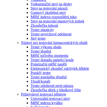
Vulkanizační stroj na desky
Stroj na testování nárazů
Gumový zkušební stroj
Měřič indexu rozpouštění tuku
Stroj na testování plastových trubek
Zkoušečka tuhosti
Tester plasticity
Tester povrchové odolnosti
Jiný tester
Nástroj pro testování farmaceutických obalů
Tester výkonu obalu
Tester těsnění
Měřič točivého momentu
Tester dopadu padající koule
Polarizační měřič napětí
Elektronický zkoušeč odchylek hřídele
Prasklý tester
Tester tepelného těsnění
Tloušťkoměr
Tester odolnosti proti nárazu
Zkoušečka dírek z hliníkové fólie
Průmyslové testovací přístroje
Univerzální testovací stroj
Měřič indexu kyslíku