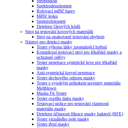
Stroboskop
Spektrodenzitometr
Rolovací měřič barev
Měřič lesku
Spektrofotometr
Detektor čárových kódů
Stroj na testování kovových materiálů
Stroj na opakované testování ohybem
Nástroj pro detekci masky
Tester výkonu látky zpomalující hoření
Komplexní testovací stroj pro lékařské masky a
ochranné oděvy
Tester penetrace syntetické krve pro lékařské
masky
Anti-syntetická krevní penetrace
Tester dechového odporu masky
Tester s vysokým průtokem taveniny materiálu
Meltblown
Maska Fit Tester
Tester rozdílu tlaku masky
Testovací stolice pro testování vlastností
materiálu masky
Detektor účinnosti filtrace masky bakterií (BFE)
Tester vizuálního pole masky
Tester tření masky