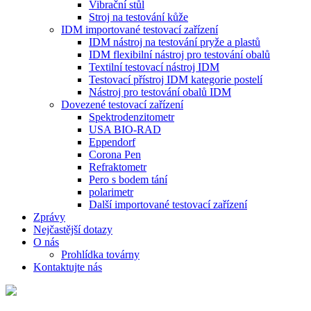
Vibrační stůl
Stroj na testování kůže
IDM importované testovací zařízení
IDM nástroj na testování pryže a plastů
IDM flexibilní nástroj pro testování obalů
Textilní testovací nástroj IDM
Testovací přístroj IDM kategorie postelí
Nástroj pro testování obalů IDM
Dovezené testovací zařízení
Spektrodenzitometr
USA BIO-RAD
Eppendorf
Corona Pen
Refraktometr
Pero s bodem tání
polarimetr
Další importované testovací zařízení
Zprávy
Nejčastější dotazy
O nás
Prohlídka továrny
Kontaktujte nás