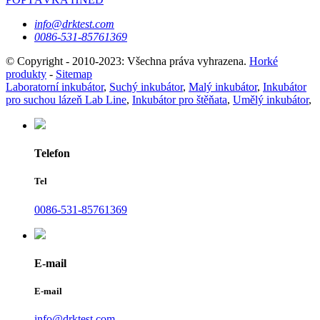
info@drktest.com
0086-531-85761369
© Copyright - 2010-2023: Všechna práva vyhrazena.
Horké
produkty
-
Sitemap
Laboratorní inkubátor
,
Suchý inkubátor
,
Malý inkubátor
,
Inkubátor
pro suchou lázeň Lab Line
,
Inkubátor pro štěňata
,
Umělý inkubátor
,
Telefon
Tel
0086-531-85761369
E-mail
E-mail
info@drktest.com