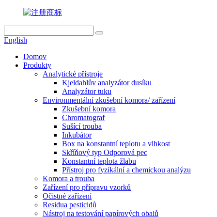
English
Domov
Produkty
Analytické přístroje
Kjeldahlův analyzátor dusíku
Analyzátor tuku
Environmentální zkušební komora/ zařízení
Zkušební komora
Chromatograf
Sušící trouba
Inkubátor
Box na konstantní teplotu a vlhkost
Skříňový typ Odporová pec
Konstantní teplota žlabu
Přístroj pro fyzikální a chemickou analýzu
Komora a trouba
Zařízení pro přípravu vzorků
Očistné zařízení
Residua pesticidů
Nástroj na testování papírových obalů