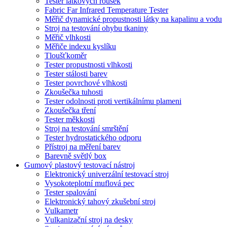
Tester látkových roušek
Fabric Far Infrared Temperature Tester
Měřič dynamické propustnosti látky na kapalinu a vodu
Stroj na testování ohybu tkaniny
Měřič vlhkosti
Měřiče indexu kyslíku
Tloušťkoměr
Tester propustnosti vlhkosti
Tester stálosti barev
Tester povrchové vlhkosti
Zkoušečka tuhosti
Tester odolnosti proti vertikálnímu plameni
Zkoušečka tření
Tester měkkosti
Stroj na testování smrštění
Tester hydrostatického odporu
Přístroj na měření barev
Barevně světlý box
Gumový plastový testovací nástroj
Elektronický univerzální testovací stroj
Vysokoteplotní muflová pec
Tester spalování
Elektronický tahový zkušební stroj
Vulkametr
Vulkanizační stroj na desky