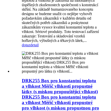
teplotou a vlhkostí je založena na mnohaletých
úspěšných zkušenostech společnosti s konstrukcí
skříní. Na základě humanizovaného konceptu
designu se budeme snažit co nejlépe vyhovět
požadavkům zákazníků v každém detailu od
skutečných potřeb zákazníků a poskytnout
zákazníkům vysoce kvalitní konstantní teplotu a
vlhkost. Sériové produkty. Toto testovací zařízení
zakazuje: Testování a skladování vzorků
hořlavých, výbušných a těkavých látek,...
dotaz
detail
DRK255 Box pro konstantní teplotu
a vlhkost Měřič vlhkosti propustné
látky (s miskou propouštějící vlhkost)
DRK255 Box pro konstantní teplotu
a vlhkost Měřič vlhkosti propustný
pro vlhkost (s miskou propustnou pro