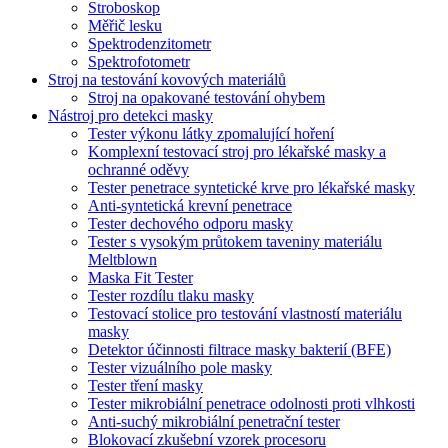
Stroboskop
Měřič lesku
Spektrodenzitometr
Spektrofotometr
Stroj na testování kovových materiálů
Stroj na opakované testování ohybem
Nástroj pro detekci masky
Tester výkonu látky zpomalující hoření
Komplexní testovací stroj pro lékařské masky a
ochranné oděvy
Tester penetrace syntetické krve pro lékařské masky
Anti-syntetická krevní penetrace
Tester dechového odporu masky
Tester s vysokým průtokem taveniny materiálu
Meltblown
Maska Fit Tester
Tester rozdílu tlaku masky
Testovací stolice pro testování vlastností materiálu
masky
Detektor účinnosti filtrace masky bakterií (BFE)
Tester vizuálního pole masky
Tester tření masky
Tester mikrobiální penetrace odolnosti proti vlhkosti
Anti-suchý mikrobiální penetrační tester
Blokovací zkušební vzorek procesoru