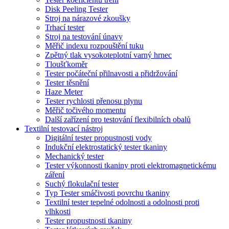
Disk Peeling Tester
Stroj na nárazové zkoušky
Trhací tester
Stroj na testování únavy
Měřič indexu rozpouštění tuku
Zpětný tlak vysokoteplotní varný hrnec
Tloušťkoměr
Tester počáteční přilnavosti a přidržování
Tester těsnění
Haze Meter
Tester rychlosti přenosu plynu
Měřič točivého momentu
Další zařízení pro testování flexibilních obalů
Textilní testovací nástroj
Digitální tester propustnosti vody
Indukční elektrostatický tester tkaniny
Mechanický tester
Tester výkonnosti tkaniny proti elektromagnetickému
záření
Suchý flokulační tester
Typ Tester smáčivosti povrchu tkaniny
Textilní tester tepelné odolnosti a odolnosti proti
vlhkosti
Tester propustnosti tkaniny