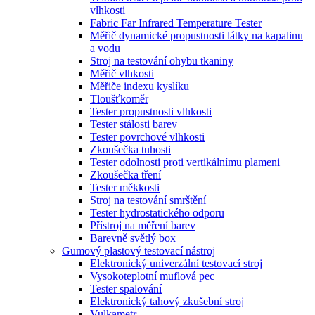
vlhkosti
Fabric Far Infrared Temperature Tester
Měřič dynamické propustnosti látky na kapalinu
a vodu
Stroj na testování ohybu tkaniny
Měřič vlhkosti
Měřiče indexu kyslíku
Tloušťkoměr
Tester propustnosti vlhkosti
Tester stálosti barev
Tester povrchové vlhkosti
Zkoušečka tuhosti
Tester odolnosti proti vertikálnímu plameni
Zkoušečka tření
Tester měkkosti
Stroj na testování smrštění
Tester hydrostatického odporu
Přístroj na měření barev
Barevně světlý box
Gumový plastový testovací nástroj
Elektronický univerzální testovací stroj
Vysokoteplotní muflová pec
Tester spalování
Elektronický tahový zkušební stroj
Vulkametr