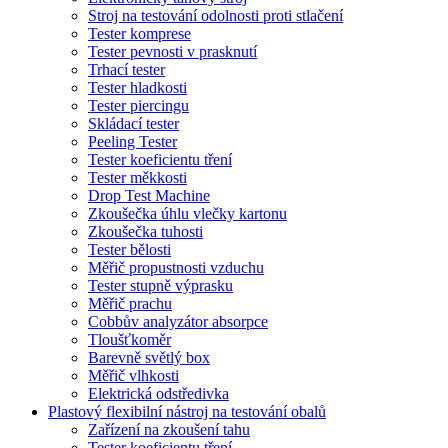
Stroj na testování odolnosti proti stlačení
Tester komprese
Tester pevnosti v prasknutí
Trhací tester
Tester hladkosti
Tester piercingu
Skládací tester
Peeling Tester
Tester koeficientu tření
Tester měkkosti
Drop Test Machine
Zkoušečka úhlu vlečky kartonu
Zkoušečka tuhosti
Tester bělosti
Měřič propustnosti vzduchu
Tester stupně výprasku
Měřič prachu
Cobbův analyzátor absorpce
Tloušťkoměr
Barevně světlý box
Měřič vlhkosti
Elektrická odstředivka
Plastový flexibilní nástroj na testování obalů
Zařízení na zkoušení tahu
Tester koeficientu tření