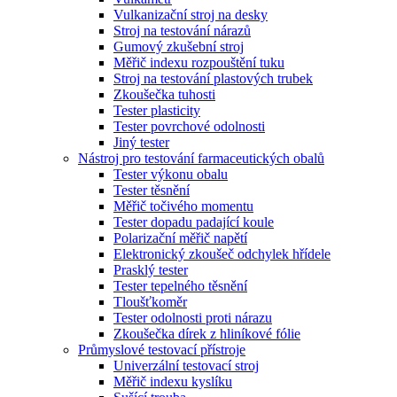
Vulkanizační stroj na desky
Stroj na testování nárazů
Gumový zkušební stroj
Měřič indexu rozpouštění tuku
Stroj na testování plastových trubek
Zkoušečka tuhosti
Tester plasticity
Tester povrchové odolnosti
Jiný tester
Nástroj pro testování farmaceutických obalů
Tester výkonu obalu
Tester těsnění
Měřič točivého momentu
Tester dopadu padající koule
Polarizační měřič napětí
Elektronický zkoušeč odchylek hřídele
Prasklý tester
Tester tepelného těsnění
Tloušťkoměr
Tester odolnosti proti nárazu
Zkoušečka dírek z hliníkové fólie
Průmyslové testovací přístroje
Univerzální testovací stroj
Měřič indexu kyslíku