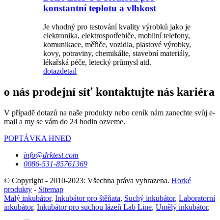
konstantní teplotu a vlhkost
Je vhodný pro testování kvality výrobků jako je
elektronika, elektrospotřebiče, mobilní telefony,
komunikace, měřiče, vozidla, plastové výrobky,
kovy, potraviny, chemikálie, stavební materiály,
lékařská péče, letecký průmysl atd.
dotaz
detail
o nás prodejní síť kontaktujte nás kariéra
V případě dotazů na naše produkty nebo ceník nám zanechte svůj e-
mail a my se vám do 24 hodin ozveme.
POPTÁVKA HNED
info@drktest.com
0086-531-85761369
© Copyright - 2010-2023: Všechna práva vyhrazena.
Horké
produkty
-
Sitemap
Malý inkubátor
,
Inkubátor pro štěňata
,
Suchý inkubátor
,
Laboratorní
inkubátor
,
Inkubátor pro suchou lázeň Lab Line
,
Umělý inkubátor
,