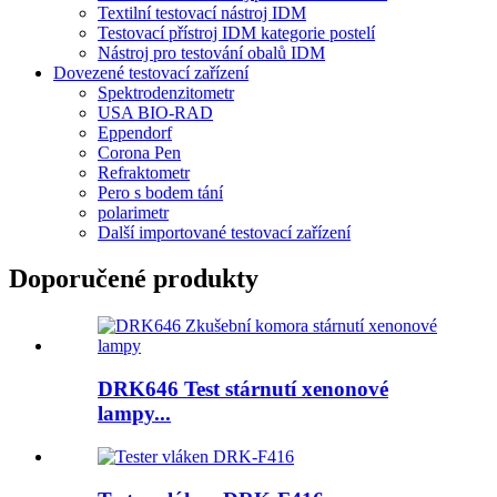
Textilní testovací nástroj IDM
Testovací přístroj IDM kategorie postelí
Nástroj pro testování obalů IDM
Dovezené testovací zařízení
Spektrodenzitometr
USA BIO-RAD
Eppendorf
Corona Pen
Refraktometr
Pero s bodem tání
polarimetr
Další importované testovací zařízení
Doporučené produkty
DRK646 Test stárnutí xenonové
lampy...