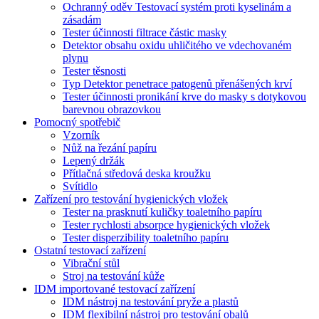
Ochranný oděv Testovací systém proti kyselinám a
zásadám
Tester účinnosti filtrace částic masky
Detektor obsahu oxidu uhličitého ve vdechovaném
plynu
Tester těsnosti
Typ Detektor penetrace patogenů přenášených krví
Tester účinnosti pronikání krve do masky s dotykovou
barevnou obrazovkou
Pomocný spotřebič
Vzorník
Nůž na řezání papíru
Lepený držák
Přítlačná středová deska kroužku
Svítidlo
Zařízení pro testování hygienických vložek
Tester na prasknutí kuličky toaletního papíru
Tester rychlosti absorpce hygienických vložek
Tester disperzibility toaletního papíru
Ostatní testovací zařízení
Vibrační stůl
Stroj na testování kůže
IDM importované testovací zařízení
IDM nástroj na testování pryže a plastů
IDM flexibilní nástroj pro testování obalů