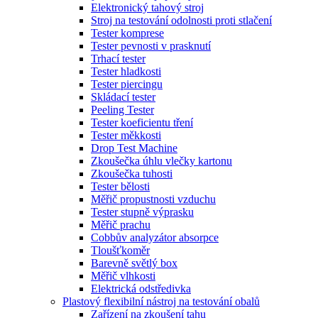
Elektronický tahový stroj
Stroj na testování odolnosti proti stlačení
Tester komprese
Tester pevnosti v prasknutí
Trhací tester
Tester hladkosti
Tester piercingu
Skládací tester
Peeling Tester
Tester koeficientu tření
Tester měkkosti
Drop Test Machine
Zkoušečka úhlu vlečky kartonu
Zkoušečka tuhosti
Tester bělosti
Měřič propustnosti vzduchu
Tester stupně výprasku
Měřič prachu
Cobbův analyzátor absorpce
Tloušťkoměr
Barevně světlý box
Měřič vlhkosti
Elektrická odstředivka
Plastový flexibilní nástroj na testování obalů
Zařízení na zkoušení tahu