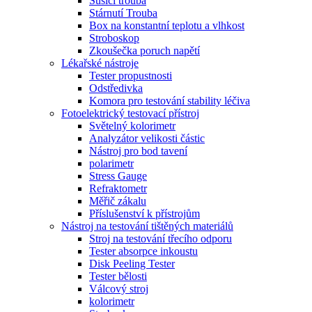
Sušící trouba
Stárnutí Trouba
Box na konstantní teplotu a vlhkost
Stroboskop
Zkoušečka poruch napětí
Lékařské nástroje
Tester propustnosti
Odstředivka
Komora pro testování stability léčiva
Fotoelektrický testovací přístroj
Světelný kolorimetr
Analyzátor velikosti částic
Nástroj pro bod tavení
polarimetr
Stress Gauge
Refraktometr
Měřič zákalu
Příslušenství k přístrojům
Nástroj na testování tištěných materiálů
Stroj na testování třecího odporu
Tester absorpce inkoustu
Disk Peeling Tester
Tester bělosti
Válcový stroj
kolorimetr