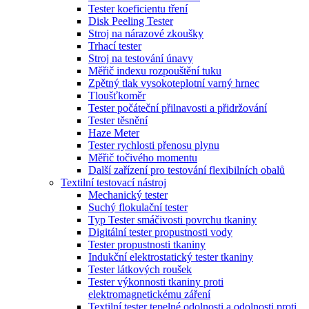
Tester koeficientu tření
Disk Peeling Tester
Stroj na nárazové zkoušky
Trhací tester
Stroj na testování únavy
Měřič indexu rozpouštění tuku
Zpětný tlak vysokoteplotní varný hrnec
Tloušťkoměr
Tester počáteční přilnavosti a přidržování
Tester těsnění
Haze Meter
Tester rychlosti přenosu plynu
Měřič točivého momentu
Další zařízení pro testování flexibilních obalů
Textilní testovací nástroj
Mechanický tester
Suchý flokulační tester
Typ Tester smáčivosti povrchu tkaniny
Digitální tester propustnosti vody
Tester propustnosti tkaniny
Indukční elektrostatický tester tkaniny
Tester látkových roušek
Tester výkonnosti tkaniny proti
elektromagnetickému záření
Textilní tester tepelné odolnosti a odolnosti proti