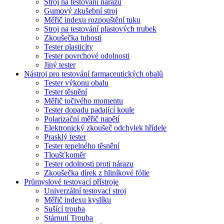
Stroj na testování nárazů
Gumový zkušební stroj
Měřič indexu rozpouštění tuku
Stroj na testování plastových trubek
Zkoušečka tuhosti
Tester plasticity
Tester povrchové odolnosti
Jiný tester
Nástroj pro testování farmaceutických obalů
Tester výkonu obalu
Tester těsnění
Měřič točivého momentu
Tester dopadu padající koule
Polarizační měřič napětí
Elektronický zkoušeč odchylek hřídele
Prasklý tester
Tester tepelného těsnění
Tloušťkoměr
Tester odolnosti proti nárazu
Zkoušečka dírek z hliníkové fólie
Průmyslové testovací přístroje
Univerzální testovací stroj
Měřič indexu kyslíku
Sušící trouba
Stárnutí Trouba