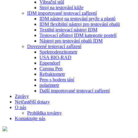
Vibrační stůl
Stroj na testování kůže
IDM importované testovací zařízení
IDM nástroj na testování pryže a plastů
IDM flexibilní nástroj pro testování obalů
Textilní testovací nástroj IDM
Testovací přístroj IDM kategorie postelí
Nástroj pro testování obalů IDM
Dovezené testovací zařízení
Spektrodenzitometr
USA BIO-RAD
Eppendorf
Corona Pen
Refraktometr
Pero s bodem tání
polarimetr
Další importované testovací zařízení
Zprávy
Nejčastější dotazy
O nás
Prohlídka továrny
Kontaktujte nás