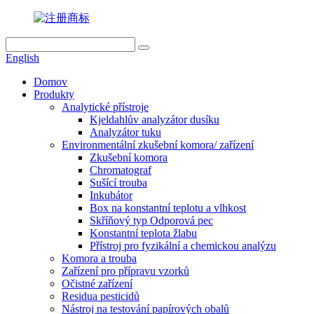
English
Domov
Produkty
Analytické přístroje
Kjeldahlův analyzátor dusíku
Analyzátor tuku
Environmentální zkušební komora/ zařízení
Zkušební komora
Chromatograf
Sušící trouba
Inkubátor
Box na konstantní teplotu a vlhkost
Skříňový typ Odporová pec
Konstantní teplota žlabu
Přístroj pro fyzikální a chemickou analýzu
Komora a trouba
Zařízení pro přípravu vzorků
Očistné zařízení
Residua pesticidů
Nástroj na testování papírových obalů