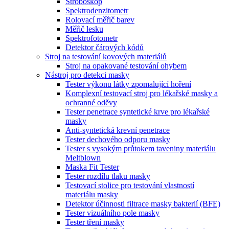
Stroboskop
Spektrodenzitometr
Rolovací měřič barev
Měřič lesku
Spektrofotometr
Detektor čárových kódů
Stroj na testování kovových materiálů
Stroj na opakované testování ohybem
Nástroj pro detekci masky
Tester výkonu látky zpomalující hoření
Komplexní testovací stroj pro lékařské masky a
ochranné oděvy
Tester penetrace syntetické krve pro lékařské
masky
Anti-syntetická krevní penetrace
Tester dechového odporu masky
Tester s vysokým průtokem taveniny materiálu
Meltblown
Maska Fit Tester
Tester rozdílu tlaku masky
Testovací stolice pro testování vlastností
materiálu masky
Detektor účinnosti filtrace masky bakterií (BFE)
Tester vizuálního pole masky
Tester tření masky