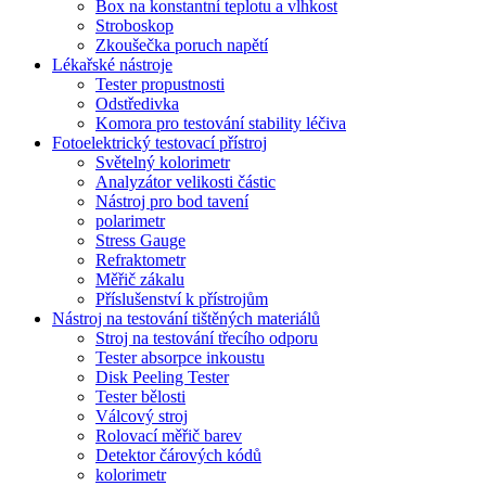
Box na konstantní teplotu a vlhkost
Stroboskop
Zkoušečka poruch napětí
Lékařské nástroje
Tester propustnosti
Odstředivka
Komora pro testování stability léčiva
Fotoelektrický testovací přístroj
Světelný kolorimetr
Analyzátor velikosti částic
Nástroj pro bod tavení
polarimetr
Stress Gauge
Refraktometr
Měřič zákalu
Příslušenství k přístrojům
Nástroj na testování tištěných materiálů
Stroj na testování třecího odporu
Tester absorpce inkoustu
Disk Peeling Tester
Tester bělosti
Válcový stroj
Rolovací měřič barev
Detektor čárových kódů
kolorimetr