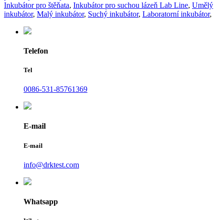
Inkubátor pro štěňata
,
Inkubátor pro suchou lázeň Lab Line
,
Umělý
inkubátor
,
Malý inkubátor
,
Suchý inkubátor
,
Laboratorní inkubátor
,
Telefon
Tel
0086-531-85761369
E-mail
E-mail
info@drktest.com
Whatsapp