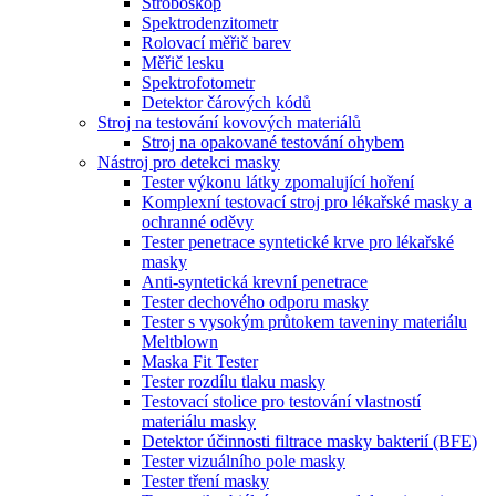
Stroboskop
Spektrodenzitometr
Rolovací měřič barev
Měřič lesku
Spektrofotometr
Detektor čárových kódů
Stroj na testování kovových materiálů
Stroj na opakované testování ohybem
Nástroj pro detekci masky
Tester výkonu látky zpomalující hoření
Komplexní testovací stroj pro lékařské masky a
ochranné oděvy
Tester penetrace syntetické krve pro lékařské
masky
Anti-syntetická krevní penetrace
Tester dechového odporu masky
Tester s vysokým průtokem taveniny materiálu
Meltblown
Maska Fit Tester
Tester rozdílu tlaku masky
Testovací stolice pro testování vlastností
materiálu masky
Detektor účinnosti filtrace masky bakterií (BFE)
Tester vizuálního pole masky
Tester tření masky