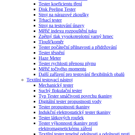
Tester koeficientu tření
Disk Peeling Tester
Stroj na nárazové zkoušky
Trhací tester
Stroj na testování únavy
Měřič indexu rozpouštění tuku
Zpětný tlak vysokoteplotní varný hrnec
Tloušťkoměr
Tester počáteční přilnavosti a přidržování
Tester těsnění
Haze Meter
Tester rychlosti přenosu plynu
Měřič točivého momentu
Další zařízení pro testování flexibilních obalů
Textilní testovací nástroj
Mechanický tester
Suchý flokulační tester
Typ Tester smáčivosti povrchu tkaniny
Digitální tester propustnosti vody
Tester propustnosti tkaniny
Indukční elektrostatický tester tkaniny
Tester látkových roušek
Tester výkonnosti tkaniny proti
elektromagnetickému záření
Textilní tester tepelné odolnosti a odolnosti proti