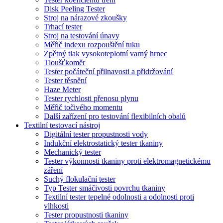
Disk Peeling Tester
Stroj na nárazové zkoušky
Trhací tester
Stroj na testování únavy
Měřič indexu rozpouštění tuku
Zpětný tlak vysokoteplotní varný hrnec
Tloušťkoměr
Tester počáteční přilnavosti a přidržování
Tester těsnění
Haze Meter
Tester rychlosti přenosu plynu
Měřič točivého momentu
Další zařízení pro testování flexibilních obalů
Textilní testovací nástroj
Digitální tester propustnosti vody
Indukční elektrostatický tester tkaniny
Mechanický tester
Tester výkonnosti tkaniny proti elektromagnetickému
záření
Suchý flokulační tester
Typ Tester smáčivosti povrchu tkaniny
Textilní tester tepelné odolnosti a odolnosti proti
vlhkosti
Tester propustnosti tkaniny