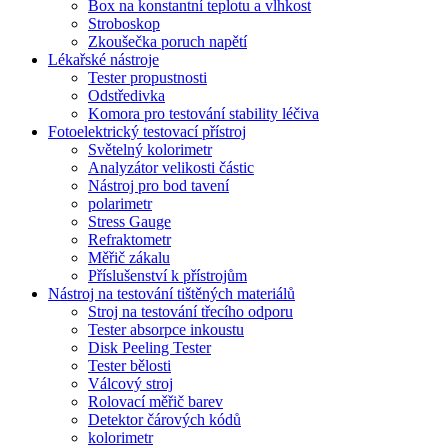
Box na konstantní teplotu a vlhkost
Stroboskop
Zkoušečka poruch napětí
Lékařské nástroje
Tester propustnosti
Odstředivka
Komora pro testování stability léčiva
Fotoelektrický testovací přístroj
Světelný kolorimetr
Analyzátor velikosti částic
Nástroj pro bod tavení
polarimetr
Stress Gauge
Refraktometr
Měřič zákalu
Příslušenství k přístrojům
Nástroj na testování tištěných materiálů
Stroj na testování třecího odporu
Tester absorpce inkoustu
Disk Peeling Tester
Tester bělosti
Válcový stroj
Rolovací měřič barev
Detektor čárových kódů
kolorimetr