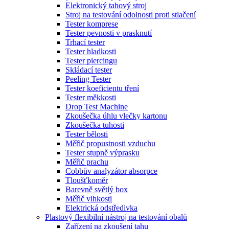
Elektronický tahový stroj
Stroj na testování odolnosti proti stlačení
Tester komprese
Tester pevnosti v prasknutí
Trhací tester
Tester hladkosti
Tester piercingu
Skládací tester
Peeling Tester
Tester koeficientu tření
Tester měkkosti
Drop Test Machine
Zkoušečka úhlu vlečky kartonu
Zkoušečka tuhosti
Tester bělosti
Měřič propustnosti vzduchu
Tester stupně výprasku
Měřič prachu
Cobbův analyzátor absorpce
Tloušťkoměr
Barevně světlý box
Měřič vlhkosti
Elektrická odstředivka
Plastový flexibilní nástroj na testování obalů
Zařízení na zkoušení tahu