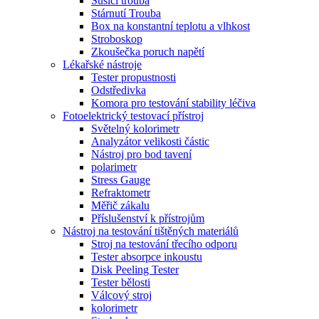
Sušící trouba
Stárnutí Trouba
Box na konstantní teplotu a vlhkost
Stroboskop
Zkoušečka poruch napětí
Lékařské nástroje
Tester propustnosti
Odstředivka
Komora pro testování stability léčiva
Fotoelektrický testovací přístroj
Světelný kolorimetr
Analyzátor velikosti částic
Nástroj pro bod tavení
polarimetr
Stress Gauge
Refraktometr
Měřič zákalu
Příslušenství k přístrojům
Nástroj na testování tištěných materiálů
Stroj na testování třecího odporu
Tester absorpce inkoustu
Disk Peeling Tester
Tester bělosti
Válcový stroj
kolorimetr