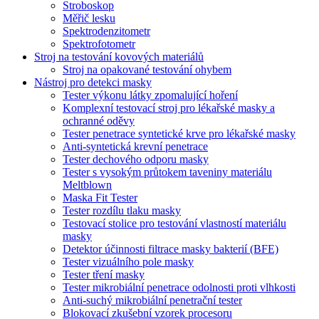
Stroboskop
Měřič lesku
Spektrodenzitometr
Spektrofotometr
Stroj na testování kovových materiálů
Stroj na opakované testování ohybem
Nástroj pro detekci masky
Tester výkonu látky zpomalující hoření
Komplexní testovací stroj pro lékařské masky a
ochranné oděvy
Tester penetrace syntetické krve pro lékařské masky
Anti-syntetická krevní penetrace
Tester dechového odporu masky
Tester s vysokým průtokem taveniny materiálu
Meltblown
Maska Fit Tester
Tester rozdílu tlaku masky
Testovací stolice pro testování vlastností materiálu
masky
Detektor účinnosti filtrace masky bakterií (BFE)
Tester vizuálního pole masky
Tester tření masky
Tester mikrobiální penetrace odolnosti proti vlhkosti
Anti-suchý mikrobiální penetrační tester
Blokovací zkušební vzorek procesoru