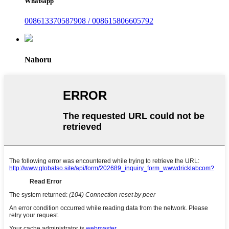
Whatsapp
008613370587908 / 008615806605792
Nahoru