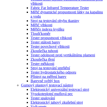
vlhkosti
Fabric Far Infrared Temperature Tester
Měřič dynamické propustnosti látky na kapalinu
a vodu
Stroj na testování ohybu tkaniny
Měřič vlhkosti
Měřiče indexu kyslíku
Tloušťkoměr
Tester propustnosti vlhkosti
Tester stálosti barev
Tester povrchové vlhkosti
Zkoušečka tuhosti
Tester odolnosti proti vertikálnímu plameni
Zkoušečka tření
Tester měkkosti
Stroj na testování smrštění
Tester hydrostatického odporu
Přístroj na měření barev
Barevně světlý box
Gumový plastový testovací nástroj
Elektronický univerzální testovací stroj
Vysokoteplotní muflová pec
Tester spalování
Elektronický tahový zkušební stroj
Vulkametr