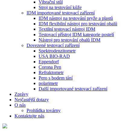
Vibrační stůl
Stroj na testování kůže
IDM importované testovací zařízení
IDM nástroj na testování pryže a plastů
IDM flexibilní nástroj pro testování obalů
Textilní testovací nástroj IDM
Testovací přístroj IDM kategorie postelí
Nástroj pro testování obalů IDM
Dovezené testovací zařízení
Spektrodenzitometr
USA BIO-RAD
Eppendorf
Corona Pen
Refraktometr
Pero s bodem tání
polarimetr
Další importované testovací zařízení
Zprávy
Nejčastější dotazy
O nás
Prohlídka továrny
Kontaktujte nás