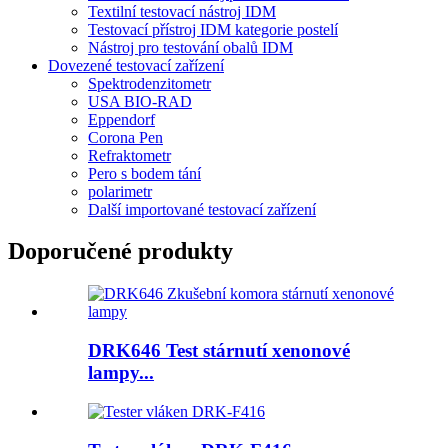
Textilní testovací nástroj IDM
Testovací přístroj IDM kategorie postelí
Nástroj pro testování obalů IDM
Dovezené testovací zařízení
Spektrodenzitometr
USA BIO-RAD
Eppendorf
Corona Pen
Refraktometr
Pero s bodem tání
polarimetr
Další importované testovací zařízení
Doporučené produkty
DRK646 Test stárnutí xenonové
lampy...