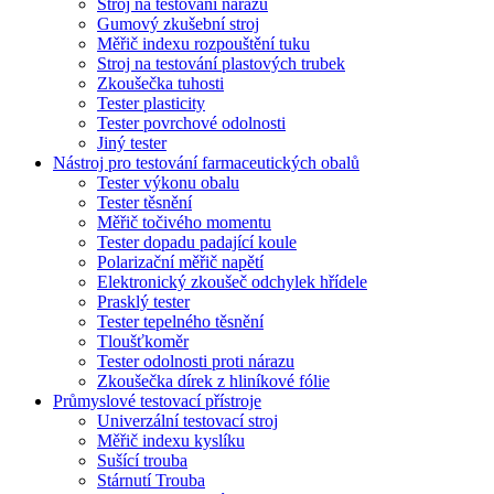
Stroj na testování nárazů
Gumový zkušební stroj
Měřič indexu rozpouštění tuku
Stroj na testování plastových trubek
Zkoušečka tuhosti
Tester plasticity
Tester povrchové odolnosti
Jiný tester
Nástroj pro testování farmaceutických obalů
Tester výkonu obalu
Tester těsnění
Měřič točivého momentu
Tester dopadu padající koule
Polarizační měřič napětí
Elektronický zkoušeč odchylek hřídele
Prasklý tester
Tester tepelného těsnění
Tloušťkoměr
Tester odolnosti proti nárazu
Zkoušečka dírek z hliníkové fólie
Průmyslové testovací přístroje
Univerzální testovací stroj
Měřič indexu kyslíku
Sušící trouba
Stárnutí Trouba