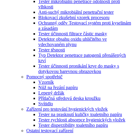
Tester mikrobiální penetrace odolnosti proti
vlhkosti
Anti-suchý mikrobiální penetrační tester
Blokovací zkušební vzorek procesoru
Ochranný oděv Testovací systém proti kyselinám
a zásadám
Tester účinnosti filtrace částic masky
Detektor obsahu oxidu uhličitého ve
vdechovaném plynu
Tester těsnosti
Typ Detektor penetrace patogenů přenášených
krví
Tester účinnosti pronikání krve do masky s
dotykovou barevnou obrazovkou
Pomocný spotřebič
Vzorník
Nůž na řezání papíru
Lepený držák
Přítlačná středová deska kroužku
Svítidlo
Zařízení pro testování hygienických vložek
Tester na prasknutí kuličky toaletního papíru
Tester rychlosti absorpce hygienických vložek
Tester disperzibility toaletního papíru
Ostatní testovací zařízení