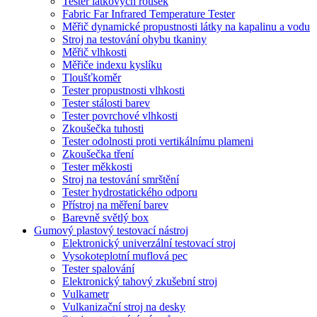
Tester látkových roušek
Fabric Far Infrared Temperature Tester
Měřič dynamické propustnosti látky na kapalinu a vodu
Stroj na testování ohybu tkaniny
Měřič vlhkosti
Měřiče indexu kyslíku
Tloušťkoměr
Tester propustnosti vlhkosti
Tester stálosti barev
Tester povrchové vlhkosti
Zkoušečka tuhosti
Tester odolnosti proti vertikálnímu plameni
Zkoušečka tření
Tester měkkosti
Stroj na testování smrštění
Tester hydrostatického odporu
Přístroj na měření barev
Barevně světlý box
Gumový plastový testovací nástroj
Elektronický univerzální testovací stroj
Vysokoteplotní muflová pec
Tester spalování
Elektronický tahový zkušební stroj
Vulkametr
Vulkanizační stroj na desky