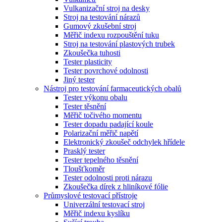
Vulkanizační stroj na desky
Stroj na testování nárazů
Gumový zkušební stroj
Měřič indexu rozpouštění tuku
Stroj na testování plastových trubek
Zkoušečka tuhosti
Tester plasticity
Tester povrchové odolnosti
Jiný tester
Nástroj pro testování farmaceutických obalů
Tester výkonu obalu
Tester těsnění
Měřič točivého momentu
Tester dopadu padající koule
Polarizační měřič napětí
Elektronický zkoušeč odchylek hřídele
Prasklý tester
Tester tepelného těsnění
Tloušťkoměr
Tester odolnosti proti nárazu
Zkoušečka dírek z hliníkové fólie
Průmyslové testovací přístroje
Univerzální testovací stroj
Měřič indexu kyslíku