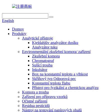
English
Domov
Produkty
Analytické přístroje
Kjeldahlův analyzátor dusíku
Analyzátor tuku
Environmentální zkušební komora/ zařízení
Zkušební komora
Chromatograf
Sušící trouba
Inkubátor
Box na konstantní teplotu a vlhkost
Skříňový typ Odporová pec
Konstantní teplota žlabu
Přístroj pro fyzikální a chemickou analýzu
Komora a trouba
Zařízení pro přípravu vzorků
Očistné zařízení
Residua pesticidů
Nástroj na testování papírových obalů