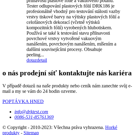
přilnavosti plastové fólie a vakuového potahu.
Tester odlupování plastových fólií DRK186 je
profesionálně vhodný pro testování stálosti vazby
vrstvy tiskové barvy na výtisky plastových fólií a
celofánových dekorací (včetně výtisků
kompozitních fólií) vyrobených hlubotiskem.
Používá se také k testování stavu přilnavosti
povrchové vrstvy vytvořené vakuovým
nanášením, povrchovým nanášením, míšením a
dalšími souvisejícími procesy. Obsahuje
peeling...
dotaz
detail
o nás prodejní síť kontaktujte nás kariéra
V případě dotazů na naše produkty nebo ceník nám zanechte svůj e-
mail a my se vám do 24 hodin ozveme.
POPTÁVKA HNED
info@drktest.com
0086-531-85761369
© Copyright - 2010-2023: Všechna práva vyhrazena.
Horké
produkty
-
Sitemap