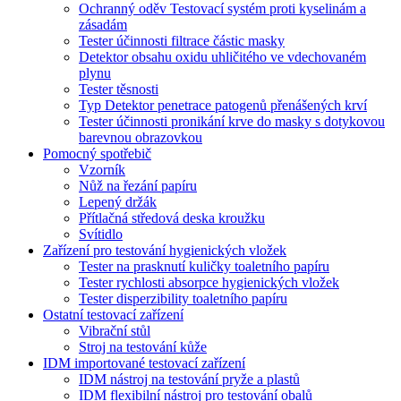
Ochranný oděv Testovací systém proti kyselinám a
zásadám
Tester účinnosti filtrace částic masky
Detektor obsahu oxidu uhličitého ve vdechovaném
plynu
Tester těsnosti
Typ Detektor penetrace patogenů přenášených krví
Tester účinnosti pronikání krve do masky s dotykovou
barevnou obrazovkou
Pomocný spotřebič
Vzorník
Nůž na řezání papíru
Lepený držák
Přítlačná středová deska kroužku
Svítidlo
Zařízení pro testování hygienických vložek
Tester na prasknutí kuličky toaletního papíru
Tester rychlosti absorpce hygienických vložek
Tester disperzibility toaletního papíru
Ostatní testovací zařízení
Vibrační stůl
Stroj na testování kůže
IDM importované testovací zařízení
IDM nástroj na testování pryže a plastů
IDM flexibilní nástroj pro testování obalů