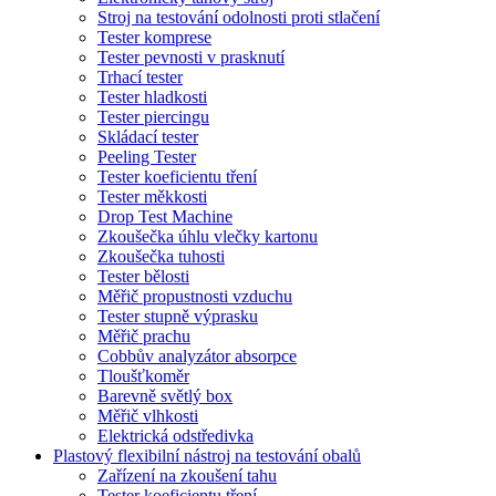
Stroj na testování odolnosti proti stlačení
Tester komprese
Tester pevnosti v prasknutí
Trhací tester
Tester hladkosti
Tester piercingu
Skládací tester
Peeling Tester
Tester koeficientu tření
Tester měkkosti
Drop Test Machine
Zkoušečka úhlu vlečky kartonu
Zkoušečka tuhosti
Tester bělosti
Měřič propustnosti vzduchu
Tester stupně výprasku
Měřič prachu
Cobbův analyzátor absorpce
Tloušťkoměr
Barevně světlý box
Měřič vlhkosti
Elektrická odstředivka
Plastový flexibilní nástroj na testování obalů
Zařízení na zkoušení tahu
Tester koeficientu tření