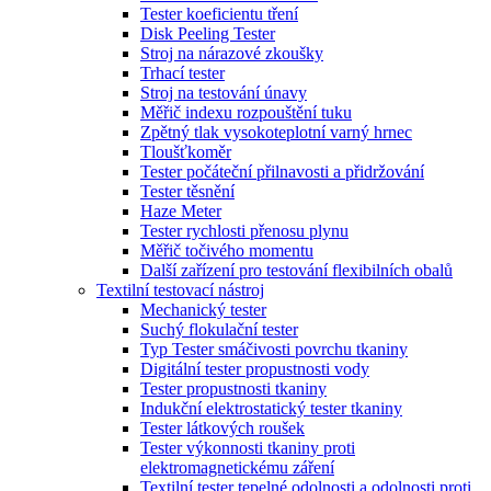
Tester koeficientu tření
Disk Peeling Tester
Stroj na nárazové zkoušky
Trhací tester
Stroj na testování únavy
Měřič indexu rozpouštění tuku
Zpětný tlak vysokoteplotní varný hrnec
Tloušťkoměr
Tester počáteční přilnavosti a přidržování
Tester těsnění
Haze Meter
Tester rychlosti přenosu plynu
Měřič točivého momentu
Další zařízení pro testování flexibilních obalů
Textilní testovací nástroj
Mechanický tester
Suchý flokulační tester
Typ Tester smáčivosti povrchu tkaniny
Digitální tester propustnosti vody
Tester propustnosti tkaniny
Indukční elektrostatický tester tkaniny
Tester látkových roušek
Tester výkonnosti tkaniny proti
elektromagnetickému záření
Textilní tester tepelné odolnosti a odolnosti proti