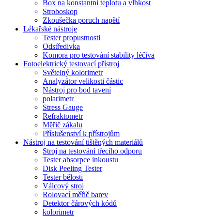
Box na konstantní teplotu a vlhkost
Stroboskop
Zkoušečka poruch napětí
Lékařské nástroje
Tester propustnosti
Odstředivka
Komora pro testování stability léčiva
Fotoelektrický testovací přístroj
Světelný kolorimetr
Analyzátor velikosti částic
Nástroj pro bod tavení
polarimetr
Stress Gauge
Refraktometr
Měřič zákalu
Příslušenství k přístrojům
Nástroj na testování tištěných materiálů
Stroj na testování třecího odporu
Tester absorpce inkoustu
Disk Peeling Tester
Tester bělosti
Válcový stroj
Rolovací měřič barev
Detektor čárových kódů
kolorimetr