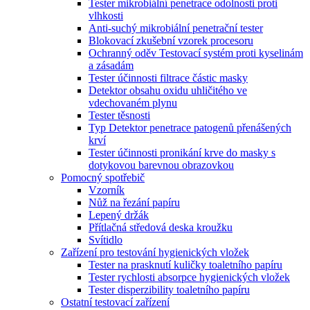
Tester mikrobiální penetrace odolnosti proti
vlhkosti
Anti-suchý mikrobiální penetrační tester
Blokovací zkušební vzorek procesoru
Ochranný oděv Testovací systém proti kyselinám
a zásadám
Tester účinnosti filtrace částic masky
Detektor obsahu oxidu uhličitého ve
vdechovaném plynu
Tester těsnosti
Typ Detektor penetrace patogenů přenášených
krví
Tester účinnosti pronikání krve do masky s
dotykovou barevnou obrazovkou
Pomocný spotřebič
Vzorník
Nůž na řezání papíru
Lepený držák
Přítlačná středová deska kroužku
Svítidlo
Zařízení pro testování hygienických vložek
Tester na prasknutí kuličky toaletního papíru
Tester rychlosti absorpce hygienických vložek
Tester disperzibility toaletního papíru
Ostatní testovací zařízení