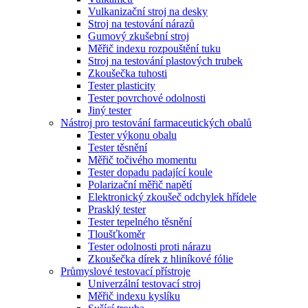
Vulkanizační stroj na desky
Stroj na testování nárazů
Gumový zkušební stroj
Měřič indexu rozpouštění tuku
Stroj na testování plastových trubek
Zkoušečka tuhosti
Tester plasticity
Tester povrchové odolnosti
Jiný tester
Nástroj pro testování farmaceutických obalů
Tester výkonu obalu
Tester těsnění
Měřič točivého momentu
Tester dopadu padající koule
Polarizační měřič napětí
Elektronický zkoušeč odchylek hřídele
Prasklý tester
Tester tepelného těsnění
Tloušťkoměr
Tester odolnosti proti nárazu
Zkoušečka dírek z hliníkové fólie
Průmyslové testovací přístroje
Univerzální testovací stroj
Měřič indexu kyslíku