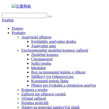
English
Domov
Produkty
Analytické přístroje
Kjeldahlův analyzátor dusíku
Analyzátor tuku
Environmentální zkušební komora/ zařízení
Zkušební komora
Chromatograf
Sušící trouba
Inkubátor
Box na konstantní teplotu a vlhkost
Skříňový typ Odporová pec
Konstantní teplota žlabu
Přístroj pro fyzikální a chemickou analýzu
Komora a trouba
Zařízení pro přípravu vzorků
Očistné zařízení
Residua pesticidů
Nástroj na testování papírových obalů