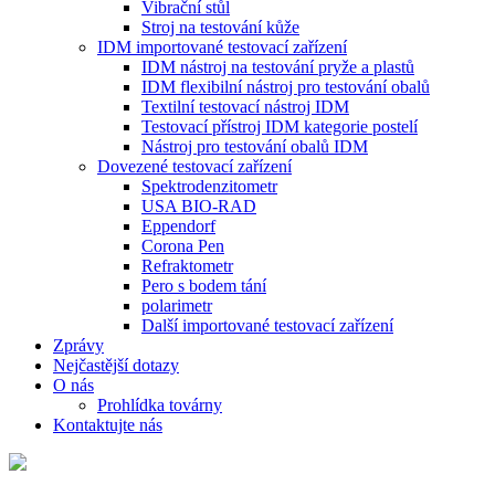
Vibrační stůl
Stroj na testování kůže
IDM importované testovací zařízení
IDM nástroj na testování pryže a plastů
IDM flexibilní nástroj pro testování obalů
Textilní testovací nástroj IDM
Testovací přístroj IDM kategorie postelí
Nástroj pro testování obalů IDM
Dovezené testovací zařízení
Spektrodenzitometr
USA BIO-RAD
Eppendorf
Corona Pen
Refraktometr
Pero s bodem tání
polarimetr
Další importované testovací zařízení
Zprávy
Nejčastější dotazy
O nás
Prohlídka továrny
Kontaktujte nás