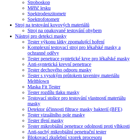
Stroboskop
Měřič lesku
Spektrodenzitometr
Spektrofotometr
Stroj na testování kovových materiálů
Stroj na opakované testování ohybem
Nástroj pro detekci masky
Tester výkonu látky zpomalující hoření
Komplexní testovací stroj pro lékařské masky a
ochranné oděvy
Tester penetrace syntetické krve pro lékařské masky
Anti-syntetická krevní penetrace
Tester dechového odporu masky
Tester s vysokým průtokem taveniny materiálu
Meltblown
Maska Fit Tester
Tester rozdílu tlaku masky
Testovací stolice pro testování vlastností materiálu
masky
Detektor účinnosti filtrace masky bakterií (BFE)
Tester vizuálního pole masky
Tester tření masky
Tester mikrobiální penetrace odolnosti proti vlhkosti
Anti-suchý mikrobiální penetrační tester
Blokovací zkušební vzorek procesoru