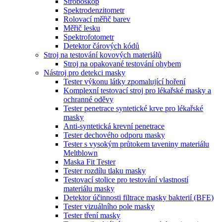
Stroboskop
Spektrodenzitometr
Rolovací měřič barev
Měřič lesku
Spektrofotometr
Detektor čárových kódů
Stroj na testování kovových materiálů
Stroj na opakované testování ohybem
Nástroj pro detekci masky
Tester výkonu látky zpomalující hoření
Komplexní testovací stroj pro lékařské masky a
ochranné oděvy
Tester penetrace syntetické krve pro lékařské
masky
Anti-syntetická krevní penetrace
Tester dechového odporu masky
Tester s vysokým průtokem taveniny materiálu
Meltblown
Maska Fit Tester
Tester rozdílu tlaku masky
Testovací stolice pro testování vlastností
materiálu masky
Detektor účinnosti filtrace masky bakterií (BFE)
Tester vizuálního pole masky
Tester tření masky