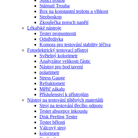
Sušící trouba
Stárnutí Trouba
Box na konstantní teplotu a vlhkost
Stroboskop
Zkoušečka poruch napětí
Lékařské nástroje
Tester propustnosti
Odstředivka
Komora pro testování stability léčiva
Fotoelektrický testovací přístroj
Světelný kolorimetr
Analyzátor velikosti částic
Nástroj pro bod tavení
polarimetr
Stress Gauge
Refraktometr
Měřič zákalu
Příslušenství k přístrojům
Nástroj na testování tištěných materiálů
Stroj na testování třecího odporu
Tester absorpce inkoustu
Disk Peeling Tester
Tester bělosti
Válcový stroj
kolorimetr