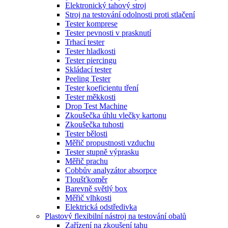
Elektronický tahový stroj
Stroj na testování odolnosti proti stlačení
Tester komprese
Tester pevnosti v prasknutí
Trhací tester
Tester hladkosti
Tester piercingu
Skládací tester
Peeling Tester
Tester koeficientu tření
Tester měkkosti
Drop Test Machine
Zkoušečka úhlu vlečky kartonu
Zkoušečka tuhosti
Tester bělosti
Měřič propustnosti vzduchu
Tester stupně výprasku
Měřič prachu
Cobbův analyzátor absorpce
Tloušťkoměr
Barevně světlý box
Měřič vlhkosti
Elektrická odstředivka
Plastový flexibilní nástroj na testování obalů
Zařízení na zkoušení tahu