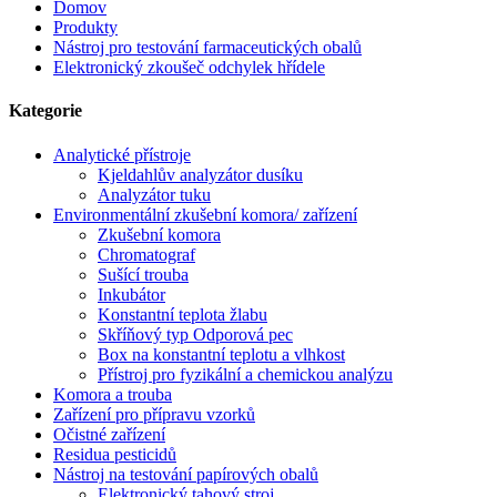
Domov
Produkty
Nástroj pro testování farmaceutických obalů
Elektronický zkoušeč odchylek hřídele
Kategorie
Analytické přístroje
Kjeldahlův analyzátor dusíku
Analyzátor tuku
Environmentální zkušební komora/ zařízení
Zkušební komora
Chromatograf
Sušící trouba
Inkubátor
Konstantní teplota žlabu
Skříňový typ Odporová pec
Box na konstantní teplotu a vlhkost
Přístroj pro fyzikální a chemickou analýzu
Komora a trouba
Zařízení pro přípravu vzorků
Očistné zařízení
Residua pesticidů
Nástroj na testování papírových obalů
Elektronický tahový stroj