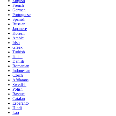
English
French
German
Portuguese
Spanish
Russian
Japanese
Korean
Arabic
Irish
Greek
Turkish
Italian
Danish
Romanian
Indonesian
Czech
Afrikaans
Swedish
Polish
Basque
Catalan
Esperanto
Hindi
Lao