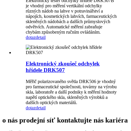
Elektronický tester odchylky hřídele DRK507B
je vhodný pro měření vertikální odchylky
různých nádob na lahve v potravinářství a
nápojích, kosmetických lahvích, farmaceutických
skleněných nádobách a dalších průmyslových
odvětvích. Automatické měření zabraňuje
chybám způsobeným ručním ovládáním.
dotaz
detail
Elektronický zkoušeč odchylek
hřídele DRK507
Měřič polarizovaného světla DRK506 je vhodný
pro farmaceutické společnosti, továrny na výrobu
skla, laboratoře a další podniky k měření hodnoty
napětí optického skla, skleněných výrobků a
dalších optických materiálů.
dotaz
detail
o nás prodejní síť kontaktujte nás kariéra