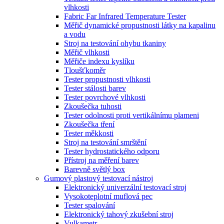
vlhkosti
Fabric Far Infrared Temperature Tester
Měřič dynamické propustnosti látky na kapalinu
a vodu
Stroj na testování ohybu tkaniny
Měřič vlhkosti
Měřiče indexu kyslíku
Tloušťkoměr
Tester propustnosti vlhkosti
Tester stálosti barev
Tester povrchové vlhkosti
Zkoušečka tuhosti
Tester odolnosti proti vertikálnímu plameni
Zkoušečka tření
Tester měkkosti
Stroj na testování smrštění
Tester hydrostatického odporu
Přístroj na měření barev
Barevně světlý box
Gumový plastový testovací nástroj
Elektronický univerzální testovací stroj
Vysokoteplotní muflová pec
Tester spalování
Elektronický tahový zkušební stroj
Vulkametr