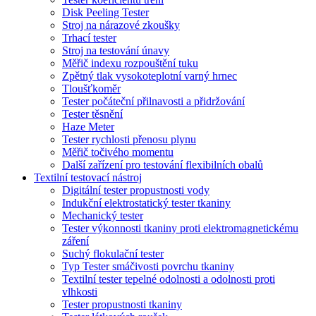
Disk Peeling Tester
Stroj na nárazové zkoušky
Trhací tester
Stroj na testování únavy
Měřič indexu rozpouštění tuku
Zpětný tlak vysokoteplotní varný hrnec
Tloušťkoměr
Tester počáteční přilnavosti a přidržování
Tester těsnění
Haze Meter
Tester rychlosti přenosu plynu
Měřič točivého momentu
Další zařízení pro testování flexibilních obalů
Textilní testovací nástroj
Digitální tester propustnosti vody
Indukční elektrostatický tester tkaniny
Mechanický tester
Tester výkonnosti tkaniny proti elektromagnetickému
záření
Suchý flokulační tester
Typ Tester smáčivosti povrchu tkaniny
Textilní tester tepelné odolnosti a odolnosti proti
vlhkosti
Tester propustnosti tkaniny