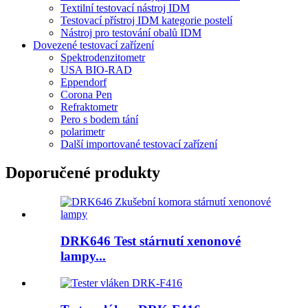
Textilní testovací nástroj IDM
Testovací přístroj IDM kategorie postelí
Nástroj pro testování obalů IDM
Dovezené testovací zařízení
Spektrodenzitometr
USA BIO-RAD
Eppendorf
Corona Pen
Refraktometr
Pero s bodem tání
polarimetr
Další importované testovací zařízení
Doporučené produkty
DRK646 Test stárnutí xenonové
lampy...