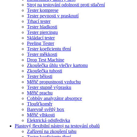
Stroj na testování odolnosti proti stlačení
Tester komprese
Tester pevnosti v prasknutí
Trhací tester
Tester hladkosti
Tester piercingu
Skládací tester
Peeling Tester
Tester koeficientu tření
Tester měkkosti
Drop Test Machine
Zkoušečka úhlu vlečky kartonu
Zkoušečka tuhosti
Tester bělosti
Měřič propustnosti vzduchu
Tester stupně výprasku
Měřič prachu
Cobbův analyzátor absorpce
Tloušťkoměr
Barevně světlý box
Měřič vlhkosti
Elektrická odstředivka
Plastový flexibilní nástroj na testování obalů
Zařízení na zkoušení tahu
Tester koeficientu tření