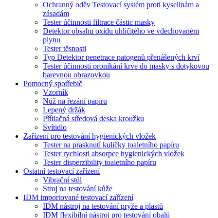
Ochranný oděv Testovací systém proti kyselinám a
zásadám
Tester účinnosti filtrace částic masky
Detektor obsahu oxidu uhličitého ve vdechovaném
plynu
Tester těsnosti
Typ Detektor penetrace patogenů přenášených krví
Tester účinnosti pronikání krve do masky s dotykovou
barevnou obrazovkou
Pomocný spotřebič
Vzorník
Nůž na řezání papíru
Lepený držák
Přítlačná středová deska kroužku
Svítidlo
Zařízení pro testování hygienických vložek
Tester na prasknutí kuličky toaletního papíru
Tester rychlosti absorpce hygienických vložek
Tester disperzibility toaletního papíru
Ostatní testovací zařízení
Vibrační stůl
Stroj na testování kůže
IDM importované testovací zařízení
IDM nástroj na testování pryže a plastů
IDM flexibilní nástroj pro testování obalů