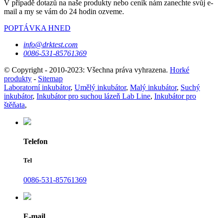
V případě dotazů na naše produkty nebo ceník nám zanechte svůj e-
mail a my se vám do 24 hodin ozveme.
POPTÁVKA HNED
info@drktest.com
0086-531-85761369
© Copyright - 2010-2023: Všechna práva vyhrazena.
Horké
produkty
-
Sitemap
Laboratorní inkubátor
,
Umělý inkubátor
,
Malý inkubátor
,
Suchý
inkubátor
,
Inkubátor pro suchou lázeň Lab Line
,
Inkubátor pro
štěňata
,
Telefon
Tel
0086-531-85761369
E-mail