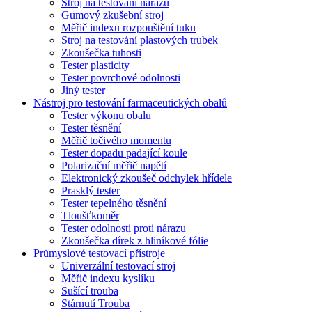
Stroj na testování nárazů
Gumový zkušební stroj
Měřič indexu rozpouštění tuku
Stroj na testování plastových trubek
Zkoušečka tuhosti
Tester plasticity
Tester povrchové odolnosti
Jiný tester
Nástroj pro testování farmaceutických obalů
Tester výkonu obalu
Tester těsnění
Měřič točivého momentu
Tester dopadu padající koule
Polarizační měřič napětí
Elektronický zkoušeč odchylek hřídele
Prasklý tester
Tester tepelného těsnění
Tloušťkoměr
Tester odolnosti proti nárazu
Zkoušečka dírek z hliníkové fólie
Průmyslové testovací přístroje
Univerzální testovací stroj
Měřič indexu kyslíku
Sušící trouba
Stárnutí Trouba