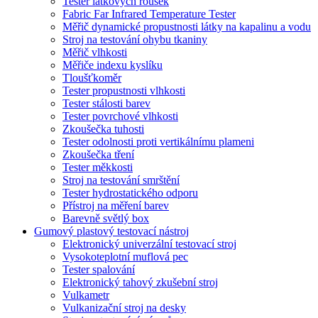
Tester látkových roušek
Fabric Far Infrared Temperature Tester
Měřič dynamické propustnosti látky na kapalinu a vodu
Stroj na testování ohybu tkaniny
Měřič vlhkosti
Měřiče indexu kyslíku
Tloušťkoměr
Tester propustnosti vlhkosti
Tester stálosti barev
Tester povrchové vlhkosti
Zkoušečka tuhosti
Tester odolnosti proti vertikálnímu plameni
Zkoušečka tření
Tester měkkosti
Stroj na testování smrštění
Tester hydrostatického odporu
Přístroj na měření barev
Barevně světlý box
Gumový plastový testovací nástroj
Elektronický univerzální testovací stroj
Vysokoteplotní muflová pec
Tester spalování
Elektronický tahový zkušební stroj
Vulkametr
Vulkanizační stroj na desky