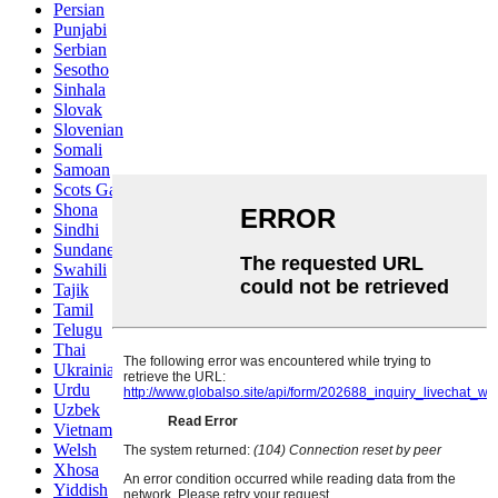
Persian
Punjabi
Serbian
Sesotho
Sinhala
Slovak
Slovenian
Somali
Samoan
Scots Gaelic
Shona
Sindhi
Sundanese
Swahili
Tajik
Tamil
Telugu
Thai
Ukrainian
Urdu
Uzbek
Vietnamese
Welsh
Xhosa
Yiddish