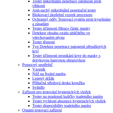
Tester mikrobiální penetrace odolnosti proti
vlhkosti
Anti-suchý mikrobiální penetrační tester
Blokovací zkušební vzorek procesoru
Ochranný oděv Testovací systém proti kyselinám
a zásadám
Tester účinnosti filtrace částic masky
Detektor obsahu oxidu uhličitého ve
vdechovaném plynu
Tester těsnosti
Typ Detektor penetrace patogenů přenášených
krví
Tester účinnosti pronikání krve do masky s
dotykovou barevnou obrazovkou
Pomocný spotřebič
Vzorník
Nůž na řezání papíru
Lepený držák
Přítlačná středová deska kroužku
Svítidlo
Zařízení pro testování hygienických vložek
Tester na prasknutí kuličky toaletního papíru
Tester rychlosti absorpce hygienických vložek
Tester disperzibility toaletního papíru
Ostatní testovací zařízení