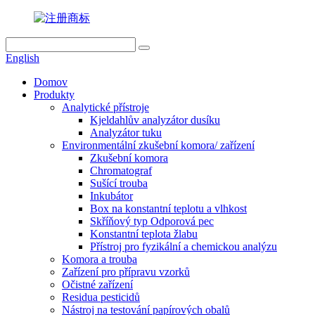
English
Domov
Produkty
Analytické přístroje
Kjeldahlův analyzátor dusíku
Analyzátor tuku
Environmentální zkušební komora/ zařízení
Zkušební komora
Chromatograf
Sušící trouba
Inkubátor
Box na konstantní teplotu a vlhkost
Skříňový typ Odporová pec
Konstantní teplota žlabu
Přístroj pro fyzikální a chemickou analýzu
Komora a trouba
Zařízení pro přípravu vzorků
Očistné zařízení
Residua pesticidů
Nástroj na testování papírových obalů