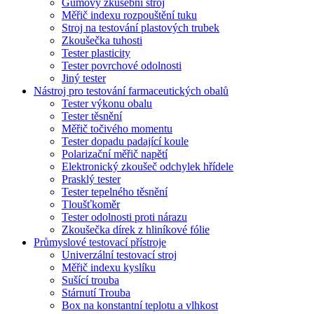
Gumový zkušební stroj
Měřič indexu rozpouštění tuku
Stroj na testování plastových trubek
Zkoušečka tuhosti
Tester plasticity
Tester povrchové odolnosti
Jiný tester
Nástroj pro testování farmaceutických obalů
Tester výkonu obalu
Tester těsnění
Měřič točivého momentu
Tester dopadu padající koule
Polarizační měřič napětí
Elektronický zkoušeč odchylek hřídele
Prasklý tester
Tester tepelného těsnění
Tloušťkoměr
Tester odolnosti proti nárazu
Zkoušečka dírek z hliníkové fólie
Průmyslové testovací přístroje
Univerzální testovací stroj
Měřič indexu kyslíku
Sušící trouba
Stárnutí Trouba
Box na konstantní teplotu a vlhkost