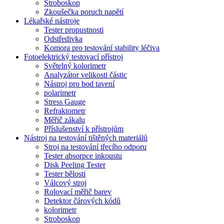
Stroboskop
Zkoušečka poruch napětí
Lékařské nástroje
Tester propustnosti
Odstředivka
Komora pro testování stability léčiva
Fotoelektrický testovací přístroj
Světelný kolorimetr
Analyzátor velikosti částic
Nástroj pro bod tavení
polarimetr
Stress Gauge
Refraktometr
Měřič zákalu
Příslušenství k přístrojům
Nástroj na testování tištěných materiálů
Stroj na testování třecího odporu
Tester absorpce inkoustu
Disk Peeling Tester
Tester bělosti
Válcový stroj
Rolovací měřič barev
Detektor čárových kódů
kolorimetr
Stroboskop