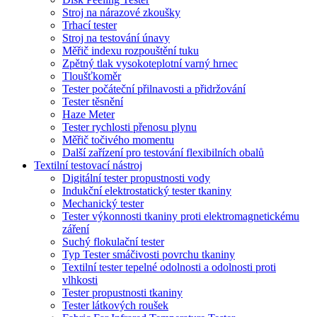
Stroj na nárazové zkoušky
Trhací tester
Stroj na testování únavy
Měřič indexu rozpouštění tuku
Zpětný tlak vysokoteplotní varný hrnec
Tloušťkoměr
Tester počáteční přilnavosti a přidržování
Tester těsnění
Haze Meter
Tester rychlosti přenosu plynu
Měřič točivého momentu
Další zařízení pro testování flexibilních obalů
Textilní testovací nástroj
Digitální tester propustnosti vody
Indukční elektrostatický tester tkaniny
Mechanický tester
Tester výkonnosti tkaniny proti elektromagnetickému
záření
Suchý flokulační tester
Typ Tester smáčivosti povrchu tkaniny
Textilní tester tepelné odolnosti a odolnosti proti
vlhkosti
Tester propustnosti tkaniny
Tester látkových roušek