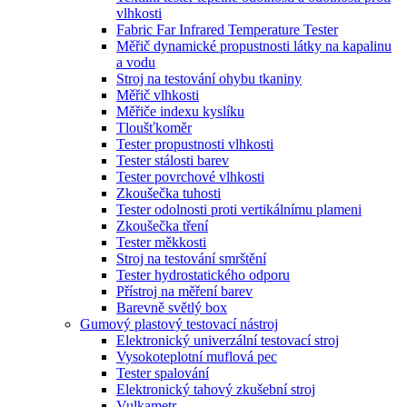
vlhkosti
Fabric Far Infrared Temperature Tester
Měřič dynamické propustnosti látky na kapalinu
a vodu
Stroj na testování ohybu tkaniny
Měřič vlhkosti
Měřiče indexu kyslíku
Tloušťkoměr
Tester propustnosti vlhkosti
Tester stálosti barev
Tester povrchové vlhkosti
Zkoušečka tuhosti
Tester odolnosti proti vertikálnímu plameni
Zkoušečka tření
Tester měkkosti
Stroj na testování smrštění
Tester hydrostatického odporu
Přístroj na měření barev
Barevně světlý box
Gumový plastový testovací nástroj
Elektronický univerzální testovací stroj
Vysokoteplotní muflová pec
Tester spalování
Elektronický tahový zkušební stroj
Vulkametr