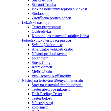
Sušící trouba
Stárnutí Trouba
Box na konstantní teplotu a vlhkost
Stroboskop
Zkoušečka poruch napětí
Lékařské nástroje
Tester propustnosti
Odstředivka
Komora pro testování stability léčiva
Fotoelektrický testovací přístroj
Světelný kolorimetr
Analyzátor velikosti částic
Nástroj pro bod tavení
polarimetr
Stress Gauge
Refraktometr
Měřič zákalu
Příslušenství k přístrojům
Nástroj na testování tištěných materiálů
Stroj na testování třecího odporu
Tester absorpce inkoustu
Disk Peeling Tester
Tester bělosti
Válcový stroj
kolorimetr