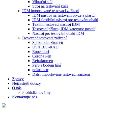
Vibrační stůl
Stroj na testování kůže
IDM importované testovací zařízení
IDM nástroj na testování pryže a plastů
IDM flexibilní nástroj pro testování obalů
Textilní testovací nástroj IDM
Testovací přístroj IDM kategorie postelí
Nástroj pro testování obalů IDM
Dovezené testovací zařízení
Spektrodenzitometr
USA BIO-RAD
Eppendorf
Corona Pen
Refraktometr
Pero s bodem tání
polarimetr
Další importované testovací zařízení
Zprávy
Nejčastější dotazy
O nás
Prohlídka továrny
Kontaktujte nás