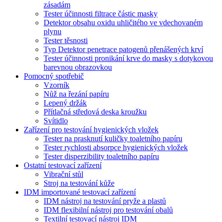
zásadám
Tester účinnosti filtrace částic masky
Detektor obsahu oxidu uhličitého ve vdechovaném
plynu
Tester těsnosti
Typ Detektor penetrace patogenů přenášených krví
Tester účinnosti pronikání krve do masky s dotykovou
barevnou obrazovkou
Pomocný spotřebič
Vzorník
Nůž na řezání papíru
Lepený držák
Přítlačná středová deska kroužku
Svítidlo
Zařízení pro testování hygienických vložek
Tester na prasknutí kuličky toaletního papíru
Tester rychlosti absorpce hygienických vložek
Tester disperzibility toaletního papíru
Ostatní testovací zařízení
Vibrační stůl
Stroj na testování kůže
IDM importované testovací zařízení
IDM nástroj na testování pryže a plastů
IDM flexibilní nástroj pro testování obalů
Textilní testovací nástroj IDM