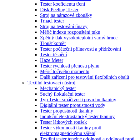
Tester koeficientu tření
Disk Peeling Tester
Stroj na nárazové zkoušky
Trhací tester
Stroj na testování únavy
Měřič indexu rozpouštění tuku
Zpětný tlak vysokoteplotní varný hrnec
Tloušťkoměr
Tester počáteční přilnavosti a přidržování
Tester těsnění
Haze Meter
Tester rychlosti přenosu plynu
Měřič točivého momentu
Další zařízení pro testování flexibilních obalů
Textilní testovací nástroj
Mechanický tester
Suchý flokulační tester
Typ Tester smáčivosti povrchu tkaniny
Digitální tester propustnosti vody
Tester propustnosti tkaniny
Indukční elektrostatický tester tkaniny
Tester látkových roušek
Tester výkonnosti tkaniny proti
elektromagnetickému záření
Textilní tester tepelné odolnosti a odolnosti proti