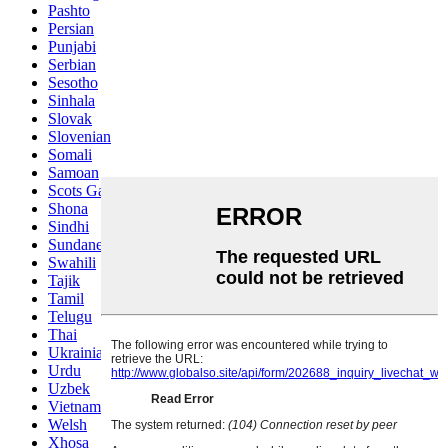
Pashto
Persian
Punjabi
Serbian
Sesotho
Sinhala
Slovak
Slovenian
Somali
Samoan
Scots Gaelic
Shona
Sindhi
Sundanese
Swahili
Tajik
Tamil
Telugu
Thai
Ukrainian
Urdu
Uzbek
Vietnamese
Welsh
Xhosa