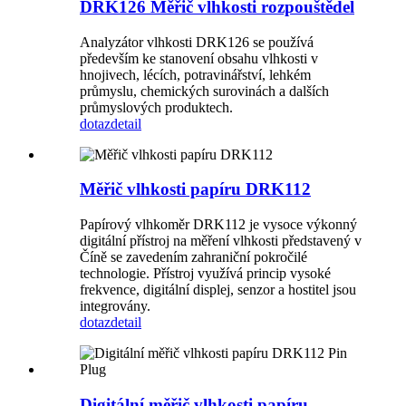
DRK126 Měřič vlhkosti rozpouštědel
Analyzátor vlhkosti DRK126 se používá
především ke stanovení obsahu vlhkosti v
hnojivech, lécích, potravinářství, lehkém
průmyslu, chemických surovinách a dalších
průmyslových produktech.
dotaz
detail
Měřič vlhkosti papíru DRK112
Papírový vlhkoměr DRK112 je vysoce výkonný
digitální přístroj na měření vlhkosti představený v
Číně se zavedením zahraniční pokročilé
technologie. Přístroj využívá princip vysoké
frekvence, digitální displej, senzor a hostitel jsou
integrovány.
dotaz
detail
Digitální měřič vlhkosti papíru