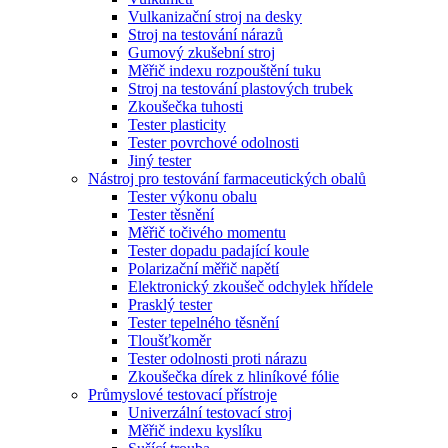
Vulkanizační stroj na desky
Stroj na testování nárazů
Gumový zkušební stroj
Měřič indexu rozpouštění tuku
Stroj na testování plastových trubek
Zkoušečka tuhosti
Tester plasticity
Tester povrchové odolnosti
Jiný tester
Nástroj pro testování farmaceutických obalů
Tester výkonu obalu
Tester těsnění
Měřič točivého momentu
Tester dopadu padající koule
Polarizační měřič napětí
Elektronický zkoušeč odchylek hřídele
Prasklý tester
Tester tepelného těsnění
Tloušťkoměr
Tester odolnosti proti nárazu
Zkoušečka dírek z hliníkové fólie
Průmyslové testovací přístroje
Univerzální testovací stroj
Měřič indexu kyslíku