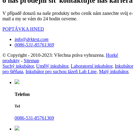
o nás prodejní síť kontaktujte nás kariéra
V případě dotazů na naše produkty nebo ceník nám zanechte svůj e-
mail a my se vám do 24 hodin ozveme.
POPTÁVKA HNED
info@drktest.com
0086-531-85761369
© Copyright - 2010-2023: Všechna práva vyhrazena.
Horké
produkty
-
Sitemap
Suchý inkubátor
,
Umělý inkubátor
,
Laboratorní inkubátor
,
Inkubátor
pro štěňata
,
Inkubátor pro suchou lázeň Lab Line
,
Malý inkubátor
,
Telefon
Tel
0086-531-85761369