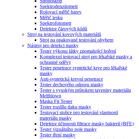
Stroboskop
Spektrodenzitometr
Rolovací měřič barev
Měřič lesku
Spektrofotometr
Detektor čárových kódů
Stroj na testování kovových materiálů
Stroj na opakované testování ohybem
Nástroj pro detekci masky
Tester výkonu látky zpomalující hoření
Komplexní testovací stroj pro lékařské masky a
ochranné oděvy
Tester penetrace syntetické krve pro lékařské
masky
Anti-syntetická krevní penetrace
Tester dechového odporu masky
Tester s vysokým průtokem taveniny materiálu
Meltblown
Maska Fit Tester
Tester rozdílu tlaku masky
Testovací stolice pro testování vlastností
materiálu masky
Detektor účinnosti filtrace masky bakterií (BFE)
Tester vizuálního pole masky
Tester tření masky