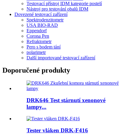
Testovací přístroj IDM kategorie postelí
Nástroj pro testování obalů IDM
Dovezené testovací zařízení
Spektrodenzitometr
USA BIO-RAD
Eppendorf
Corona Pen
Refraktometr
Pero s bodem tání
polarimetr
Další importované testovací zařízení
Doporučené produkty
DRK646 Test stárnutí xenonové
lampy...
Tester vláken DRK-F416