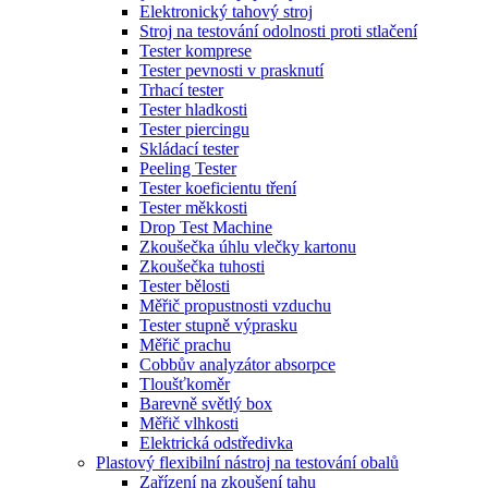
Elektronický tahový stroj
Stroj na testování odolnosti proti stlačení
Tester komprese
Tester pevnosti v prasknutí
Trhací tester
Tester hladkosti
Tester piercingu
Skládací tester
Peeling Tester
Tester koeficientu tření
Tester měkkosti
Drop Test Machine
Zkoušečka úhlu vlečky kartonu
Zkoušečka tuhosti
Tester bělosti
Měřič propustnosti vzduchu
Tester stupně výprasku
Měřič prachu
Cobbův analyzátor absorpce
Tloušťkoměr
Barevně světlý box
Měřič vlhkosti
Elektrická odstředivka
Plastový flexibilní nástroj na testování obalů
Zařízení na zkoušení tahu