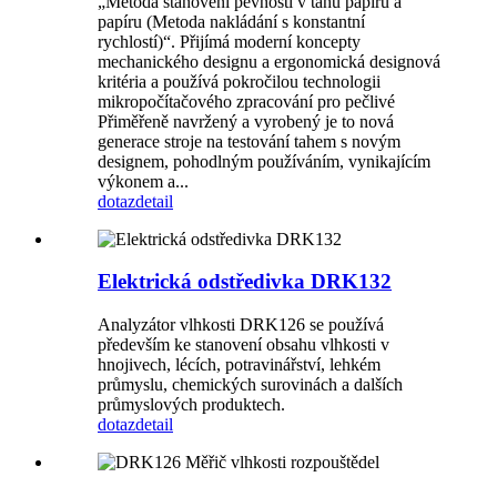
„Metoda stanovení pevnosti v tahu papíru a
papíru (Metoda nakládání s konstantní
rychlostí)“. Přijímá moderní koncepty
mechanického designu a ergonomická designová
kritéria a používá pokročilou technologii
mikropočítačového zpracování pro pečlivé
Přiměřeně navržený a vyrobený je to nová
generace stroje na testování tahem s novým
designem, pohodlným používáním, vynikajícím
výkonem a...
dotaz
detail
Elektrická odstředivka DRK132
Analyzátor vlhkosti DRK126 se používá
především ke stanovení obsahu vlhkosti v
hnojivech, lécích, potravinářství, lehkém
průmyslu, chemických surovinách a dalších
průmyslových produktech.
dotaz
detail