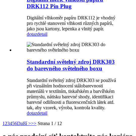
DRK112 Pin Plug
Digitální vlhkoměr papíru DRK112 je vhodný
pro rychlé stanovení vlhkosti různých papírů,
jako jsou kartony, lepenka a vlnitý papír.
dotaz
detail
Standardní světelný zdroj DRK303
do barevného světelného boxu
Standardní světelný zdroj DRK303 se používá
při vizuálním hodnocení stálobarevnosti
materiálů v textilním, tiskařském a barvířském
průmyslu, nátisku barevné shody, identifikaci
barevné odlišnosti a fluorescenčních látek atd.
tak, aby vzorek, výroba, kontrola kvality.
dotaz
detail
1
2
3
4
5
6
Další >
>>
Strana 1 / 12