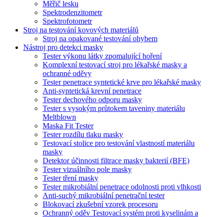
Měřič lesku
Spektrodenzitometr
Spektrofotometr
Stroj na testování kovových materiálů
Stroj na opakované testování ohybem
Nástroj pro detekci masky
Tester výkonu látky zpomalující hoření
Komplexní testovací stroj pro lékařské masky a
ochranné oděvy
Tester penetrace syntetické krve pro lékařské masky
Anti-syntetická krevní penetrace
Tester dechového odporu masky
Tester s vysokým průtokem taveniny materiálu
Meltblown
Maska Fit Tester
Tester rozdílu tlaku masky
Testovací stolice pro testování vlastností materiálu
masky
Detektor účinnosti filtrace masky bakterií (BFE)
Tester vizuálního pole masky
Tester tření masky
Tester mikrobiální penetrace odolnosti proti vlhkosti
Anti-suchý mikrobiální penetrační tester
Blokovací zkušební vzorek procesoru
Ochranný oděv Testovací systém proti kyselinám a