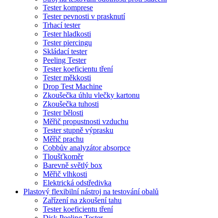
Tester komprese
Tester pevnosti v prasknutí
Trhací tester
Tester hladkosti
Tester piercingu
Skládací tester
Peeling Tester
Tester koeficientu tření
Tester měkkosti
Drop Test Machine
Zkoušečka úhlu vlečky kartonu
Zkoušečka tuhosti
Tester bělosti
Měřič propustnosti vzduchu
Tester stupně výprasku
Měřič prachu
Cobbův analyzátor absorpce
Tloušťkoměr
Barevně světlý box
Měřič vlhkosti
Elektrická odstředivka
Plastový flexibilní nástroj na testování obalů
Zařízení na zkoušení tahu
Tester koeficientu tření
Disk Peeling Tester