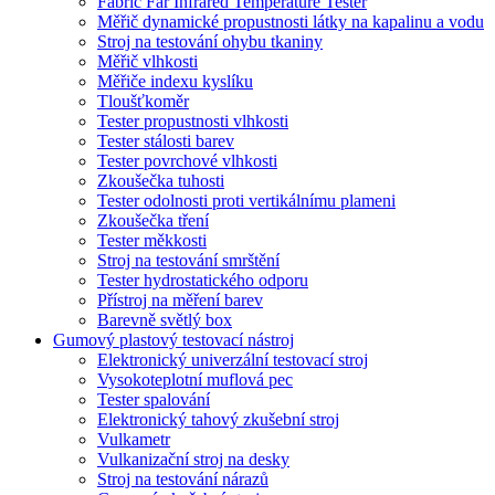
Fabric Far Infrared Temperature Tester
Měřič dynamické propustnosti látky na kapalinu a vodu
Stroj na testování ohybu tkaniny
Měřič vlhkosti
Měřiče indexu kyslíku
Tloušťkoměr
Tester propustnosti vlhkosti
Tester stálosti barev
Tester povrchové vlhkosti
Zkoušečka tuhosti
Tester odolnosti proti vertikálnímu plameni
Zkoušečka tření
Tester měkkosti
Stroj na testování smrštění
Tester hydrostatického odporu
Přístroj na měření barev
Barevně světlý box
Gumový plastový testovací nástroj
Elektronický univerzální testovací stroj
Vysokoteplotní muflová pec
Tester spalování
Elektronický tahový zkušební stroj
Vulkametr
Vulkanizační stroj na desky
Stroj na testování nárazů