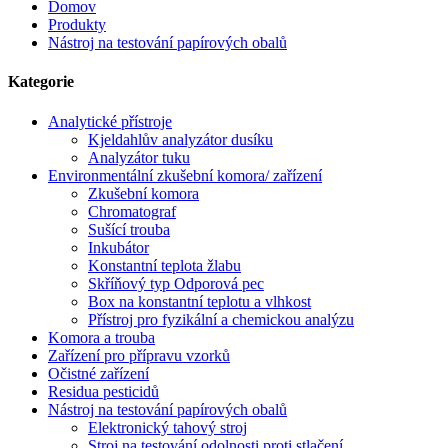
Domov
Produkty
Nástroj na testování papírových obalů
Kategorie
Analytické přístroje
Kjeldahlův analyzátor dusíku
Analyzátor tuku
Environmentální zkušební komora/ zařízení
Zkušební komora
Chromatograf
Sušící trouba
Inkubátor
Konstantní teplota žlabu
Skříňový typ Odporová pec
Box na konstantní teplotu a vlhkost
Přístroj pro fyzikální a chemickou analýzu
Komora a trouba
Zařízení pro přípravu vzorků
Očistné zařízení
Residua pesticidů
Nástroj na testování papírových obalů
Elektronický tahový stroj
Stroj na testování odolnosti proti stlačení