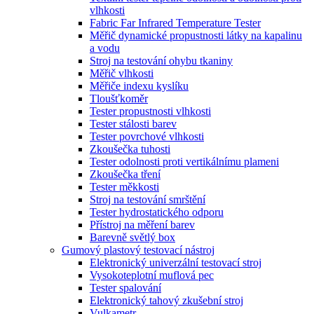
vlhkosti
Fabric Far Infrared Temperature Tester
Měřič dynamické propustnosti látky na kapalinu
a vodu
Stroj na testování ohybu tkaniny
Měřič vlhkosti
Měřiče indexu kyslíku
Tloušťkoměr
Tester propustnosti vlhkosti
Tester stálosti barev
Tester povrchové vlhkosti
Zkoušečka tuhosti
Tester odolnosti proti vertikálnímu plameni
Zkoušečka tření
Tester měkkosti
Stroj na testování smrštění
Tester hydrostatického odporu
Přístroj na měření barev
Barevně světlý box
Gumový plastový testovací nástroj
Elektronický univerzální testovací stroj
Vysokoteplotní muflová pec
Tester spalování
Elektronický tahový zkušební stroj
Vulkametr