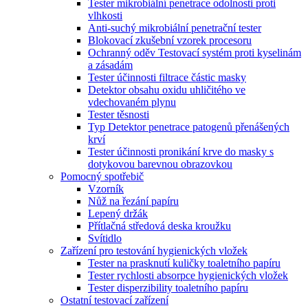
Tester mikrobiální penetrace odolnosti proti
vlhkosti
Anti-suchý mikrobiální penetrační tester
Blokovací zkušební vzorek procesoru
Ochranný oděv Testovací systém proti kyselinám
a zásadám
Tester účinnosti filtrace částic masky
Detektor obsahu oxidu uhličitého ve
vdechovaném plynu
Tester těsnosti
Typ Detektor penetrace patogenů přenášených
krví
Tester účinnosti pronikání krve do masky s
dotykovou barevnou obrazovkou
Pomocný spotřebič
Vzorník
Nůž na řezání papíru
Lepený držák
Přítlačná středová deska kroužku
Svítidlo
Zařízení pro testování hygienických vložek
Tester na prasknutí kuličky toaletního papíru
Tester rychlosti absorpce hygienických vložek
Tester disperzibility toaletního papíru
Ostatní testovací zařízení