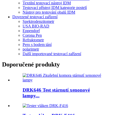
Textilní testovací nástroj IDM
Testovací přístroj IDM kategorie postelí
Nástroj pro testování obalů IDM
Dovezené testovací zařízení
Spektrodenzitometr
USA BIO-RAD
Eppendorf
Corona Pen
Refraktometr
Pero s bodem tání
polarimetr
Další importované testovací zařízení
Doporučené produkty
DRK646 Test stárnutí xenonové
lampy...