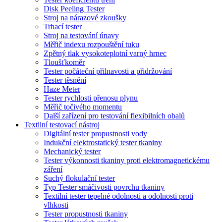
Disk Peeling Tester
Stroj na nárazové zkoušky
Trhací tester
Stroj na testování únavy
Měřič indexu rozpouštění tuku
Zpětný tlak vysokoteplotní varný hrnec
Tloušťkoměr
Tester počáteční přilnavosti a přidržování
Tester těsnění
Haze Meter
Tester rychlosti přenosu plynu
Měřič točivého momentu
Další zařízení pro testování flexibilních obalů
Textilní testovací nástroj
Digitální tester propustnosti vody
Indukční elektrostatický tester tkaniny
Mechanický tester
Tester výkonnosti tkaniny proti elektromagnetickému
záření
Suchý flokulační tester
Typ Tester smáčivosti povrchu tkaniny
Textilní tester tepelné odolnosti a odolnosti proti
vlhkosti
Tester propustnosti tkaniny