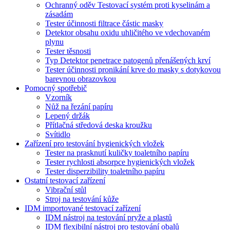
Ochranný oděv Testovací systém proti kyselinám a
zásadám
Tester účinnosti filtrace částic masky
Detektor obsahu oxidu uhličitého ve vdechovaném
plynu
Tester těsnosti
Typ Detektor penetrace patogenů přenášených krví
Tester účinnosti pronikání krve do masky s dotykovou
barevnou obrazovkou
Pomocný spotřebič
Vzorník
Nůž na řezání papíru
Lepený držák
Přítlačná středová deska kroužku
Svítidlo
Zařízení pro testování hygienických vložek
Tester na prasknutí kuličky toaletního papíru
Tester rychlosti absorpce hygienických vložek
Tester disperzibility toaletního papíru
Ostatní testovací zařízení
Vibrační stůl
Stroj na testování kůže
IDM importované testovací zařízení
IDM nástroj na testování pryže a plastů
IDM flexibilní nástroj pro testování obalů