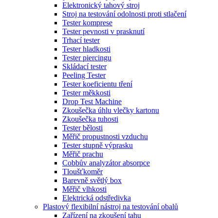
Elektronický tahový stroj
Stroj na testování odolnosti proti stlačení
Tester komprese
Tester pevnosti v prasknutí
Trhací tester
Tester hladkosti
Tester piercingu
Skládací tester
Peeling Tester
Tester koeficientu tření
Tester měkkosti
Drop Test Machine
Zkoušečka úhlu vlečky kartonu
Zkoušečka tuhosti
Tester bělosti
Měřič propustnosti vzduchu
Tester stupně výprasku
Měřič prachu
Cobbův analyzátor absorpce
Tloušťkoměr
Barevně světlý box
Měřič vlhkosti
Elektrická odstředivka
Plastový flexibilní nástroj na testování obalů
Zařízení na zkoušení tahu