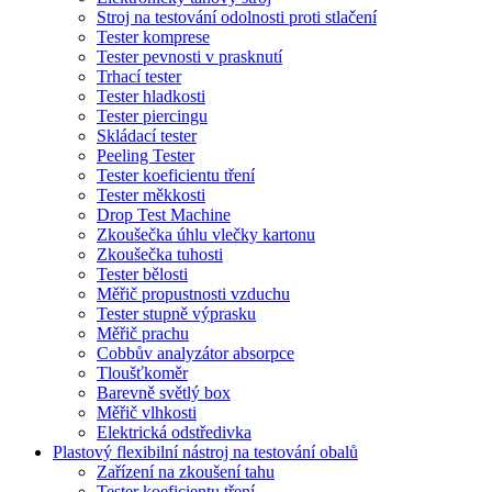
Stroj na testování odolnosti proti stlačení
Tester komprese
Tester pevnosti v prasknutí
Trhací tester
Tester hladkosti
Tester piercingu
Skládací tester
Peeling Tester
Tester koeficientu tření
Tester měkkosti
Drop Test Machine
Zkoušečka úhlu vlečky kartonu
Zkoušečka tuhosti
Tester bělosti
Měřič propustnosti vzduchu
Tester stupně výprasku
Měřič prachu
Cobbův analyzátor absorpce
Tloušťkoměr
Barevně světlý box
Měřič vlhkosti
Elektrická odstředivka
Plastový flexibilní nástroj na testování obalů
Zařízení na zkoušení tahu
Tester koeficientu tření