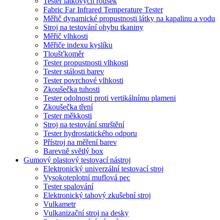
Tester látkových roušek
Fabric Far Infrared Temperature Tester
Měřič dynamické propustnosti látky na kapalinu a vodu
Stroj na testování ohybu tkaniny
Měřič vlhkosti
Měřiče indexu kyslíku
Tloušťkoměr
Tester propustnosti vlhkosti
Tester stálosti barev
Tester povrchové vlhkosti
Zkoušečka tuhosti
Tester odolnosti proti vertikálnímu plameni
Zkoušečka tření
Tester měkkosti
Stroj na testování smrštění
Tester hydrostatického odporu
Přístroj na měření barev
Barevně světlý box
Gumový plastový testovací nástroj
Elektronický univerzální testovací stroj
Vysokoteplotní muflová pec
Tester spalování
Elektronický tahový zkušební stroj
Vulkametr
Vulkanizační stroj na desky