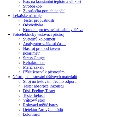
Box na konstantní teplotu a vlhkost
Stroboskop
Zkoušečka poruch napětí
Lékařské nástroje
Tester propustnosti
Odstředivka
Komora pro testování stability léčiva
Fotoelektrický testovací přístroj
Světelný kolorimetr
Analyzátor velikosti částic
Nástroj pro bod tavení
polarimetr
Stress Gauge
Refraktometr
Měřič zákalu
Příslušenství k přístrojům
Nástroj na testování tištěných materiálů
Stroj na testování třecího odporu
Tester absorpce inkoustu
Disk Peeling Tester
Tester bělosti
Válcový stroj
Rolovací měřič barev
Detektor čárových kódů
kolorimetr