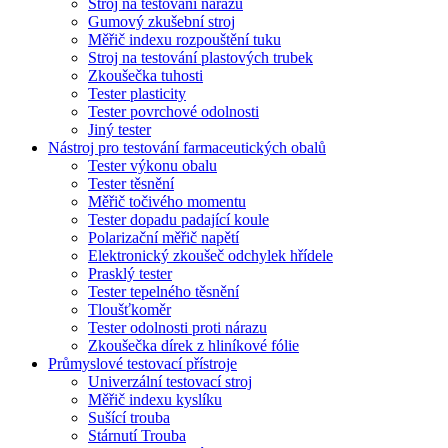
Stroj na testování nárazů
Gumový zkušební stroj
Měřič indexu rozpouštění tuku
Stroj na testování plastových trubek
Zkoušečka tuhosti
Tester plasticity
Tester povrchové odolnosti
Jiný tester
Nástroj pro testování farmaceutických obalů
Tester výkonu obalu
Tester těsnění
Měřič točivého momentu
Tester dopadu padající koule
Polarizační měřič napětí
Elektronický zkoušeč odchylek hřídele
Prasklý tester
Tester tepelného těsnění
Tloušťkoměr
Tester odolnosti proti nárazu
Zkoušečka dírek z hliníkové fólie
Průmyslové testovací přístroje
Univerzální testovací stroj
Měřič indexu kyslíku
Sušící trouba
Stárnutí Trouba