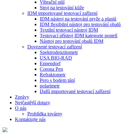
Vibrační stůl
Stroj na testování kůže
IDM importované testovací zařízení
IDM nástroj na testování pryže a plastů
IDM flexibilní nástroj pro testování obalů
Textilní testovací nástroj IDM
Testovací přístroj IDM kategorie postelí
Nástroj pro testování obalů IDM
Dovezené testovací zařízení
Spektrodenzitometr
USA BIO-RAD
Eppendorf
Corona Pen
Refraktometr
Pero s bodem tání
polarimetr
Další importované testovací zařízení
Zprávy
Nejčastější dotazy
O nás
Prohlídka továrny
Kontaktujte nás