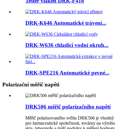
Tester vláken DRK-F416
DRK-K646 Automatické trávení...
DRK-W636 chladicí vodní okruh...
DRK-SPE216 Automatické pevné...
Polarizační měřič napětí
DRK506 měřič polarizačního napětí
Měřič polarizovaného světla DRK506 je vhodný
pro farmaceutické společnosti, továrny na výrobu
skla, laboratoře a další podniky k měření hodnoty