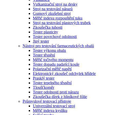
Vulkanizační stroj na desky
Stroj na testování nárazů
Gumový zkušební stroj
Měřič indexu rozpouštění tuku
Stroj na testování plastových trubek
Zkoušečka tuhosti
Tester plasticity
Tester povrchové odolnosti
Jiný tester
Nástroj pro testování farmaceutických obalů
Tester výkonu obalu
Tester těsnění
Měřič točivého momentu
Tester dopadu padající koule
Polarizační měřič napětí
Elektronický zkoušeč odchylek hřídele
Prasklý tester
Tester tepelného těsnění
Tloušťkoměr
Tester odolnosti proti nárazu
Zkoušečka dírek z hliníkové fólie
Průmyslové testovací přístroje
Univerzální testovací stroj
Měřič indexu kyslíku