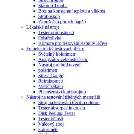
Sušící trouba
Stárnutí Trouba
Box na konstantní teplotu a vlhkost
Stroboskop
Zkoušečka poruch napětí
Lékařské nástroje
Tester propustnosti
Odstředivka
Komora pro testování stability léčiva
Fotoelektrický testovací přístroj
Světelný kolorimetr
Analyzátor velikosti částic
Nástroj pro bod tavení
polarimetr
Stress Gauge
Refraktometr
Měřič zákalu
Příslušenství k přístrojům
Nástroj na testování tištěných materiálů
Stroj na testování třecího odporu
Tester absorpce inkoustu
Disk Peeling Tester
Tester bělosti
Válcový stroj
kolorimetr