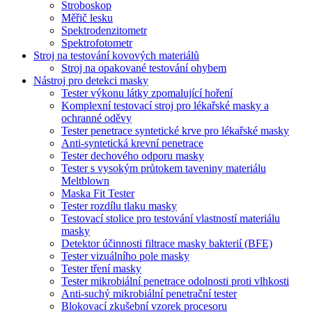
Stroboskop
Měřič lesku
Spektrodenzitometr
Spektrofotometr
Stroj na testování kovových materiálů
Stroj na opakované testování ohybem
Nástroj pro detekci masky
Tester výkonu látky zpomalující hoření
Komplexní testovací stroj pro lékařské masky a
ochranné oděvy
Tester penetrace syntetické krve pro lékařské masky
Anti-syntetická krevní penetrace
Tester dechového odporu masky
Tester s vysokým průtokem taveniny materiálu
Meltblown
Maska Fit Tester
Tester rozdílu tlaku masky
Testovací stolice pro testování vlastností materiálu
masky
Detektor účinnosti filtrace masky bakterií (BFE)
Tester vizuálního pole masky
Tester tření masky
Tester mikrobiální penetrace odolnosti proti vlhkosti
Anti-suchý mikrobiální penetrační tester
Blokovací zkušební vzorek procesoru