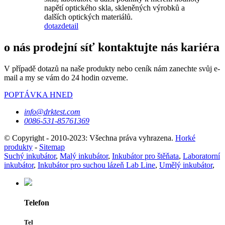
napětí optického skla, skleněných výrobků a
dalších optických materiálů.
dotaz
detail
o nás prodejní síť kontaktujte nás kariéra
V případě dotazů na naše produkty nebo ceník nám zanechte svůj e-
mail a my se vám do 24 hodin ozveme.
POPTÁVKA HNED
info@drktest.com
0086-531-85761369
© Copyright - 2010-2023: Všechna práva vyhrazena.
Horké
produkty
-
Sitemap
Suchý inkubátor
,
Malý inkubátor
,
Inkubátor pro štěňata
,
Laboratorní
inkubátor
,
Inkubátor pro suchou lázeň Lab Line
,
Umělý inkubátor
,
Telefon
Tel