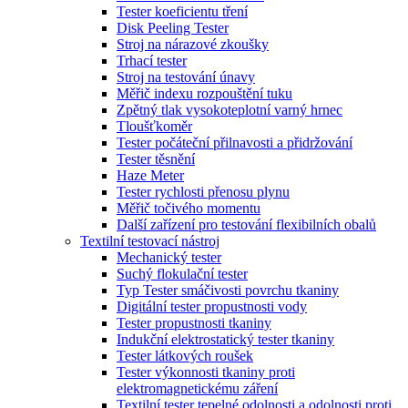
Tester koeficientu tření
Disk Peeling Tester
Stroj na nárazové zkoušky
Trhací tester
Stroj na testování únavy
Měřič indexu rozpouštění tuku
Zpětný tlak vysokoteplotní varný hrnec
Tloušťkoměr
Tester počáteční přilnavosti a přidržování
Tester těsnění
Haze Meter
Tester rychlosti přenosu plynu
Měřič točivého momentu
Další zařízení pro testování flexibilních obalů
Textilní testovací nástroj
Mechanický tester
Suchý flokulační tester
Typ Tester smáčivosti povrchu tkaniny
Digitální tester propustnosti vody
Tester propustnosti tkaniny
Indukční elektrostatický tester tkaniny
Tester látkových roušek
Tester výkonnosti tkaniny proti
elektromagnetickému záření
Textilní tester tepelné odolnosti a odolnosti proti