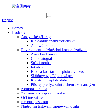
English
Domov
Produkty
Analytické přístroje
Kjeldahlův analyzátor dusíku
Analyzátor tuku
Environmentální zkušební komora/ zařízení
Zkušební komora
Chromatograf
Sušící trouba
Inkubátor
Box na konstantní teplotu a vlhkost
Skříňový typ Odporová pec
Konstantní teplota žlabu
Přístroj pro fyzikální a chemickou analýzu
Komora a trouba
Zařízení pro přípravu vzorků
Očistné zařízení
Residua pesticidů
Nástroj na testování papírových obalů