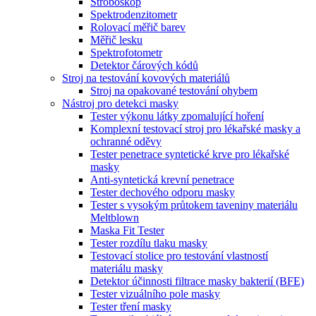
Stroboskop
Spektrodenzitometr
Rolovací měřič barev
Měřič lesku
Spektrofotometr
Detektor čárových kódů
Stroj na testování kovových materiálů
Stroj na opakované testování ohybem
Nástroj pro detekci masky
Tester výkonu látky zpomalující hoření
Komplexní testovací stroj pro lékařské masky a
ochranné oděvy
Tester penetrace syntetické krve pro lékařské
masky
Anti-syntetická krevní penetrace
Tester dechového odporu masky
Tester s vysokým průtokem taveniny materiálu
Meltblown
Maska Fit Tester
Tester rozdílu tlaku masky
Testovací stolice pro testování vlastností
materiálu masky
Detektor účinnosti filtrace masky bakterií (BFE)
Tester vizuálního pole masky
Tester tření masky