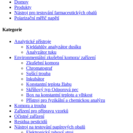
Domov
Produkty
Nástroj pro testování farmaceutických obalů
Polarizační měřič napětí
Kategorie
Analytické přístroje
Kjeldahlův analyzátor dusíku
Analyzátor tuku
Environmentální zkušební komora/ zařízení
Zkušební komora
Chromatograf
Sušící trouba
Inkubátor
Konstantní teplota žlabu
Skříňový typ Odporová pec
Box na konstantní teplotu a vlhkost
Přístroj pro fyzikální a chemickou analýzu
Komora a trouba
Zařízení pro přípravu vzorků
Očistné zařízení
Residua pesticidů
Nástroj na testování papírových obalů
Elektronický tahový stroj