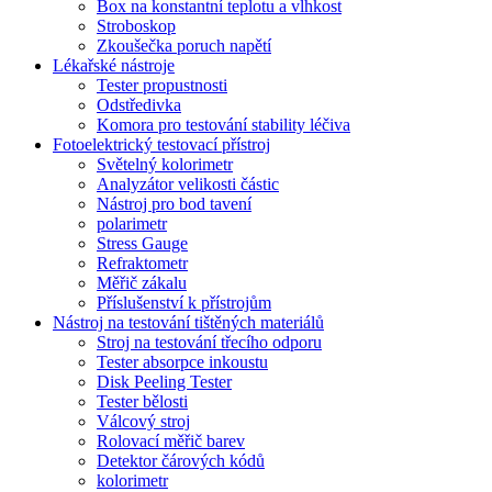
Box na konstantní teplotu a vlhkost
Stroboskop
Zkoušečka poruch napětí
Lékařské nástroje
Tester propustnosti
Odstředivka
Komora pro testování stability léčiva
Fotoelektrický testovací přístroj
Světelný kolorimetr
Analyzátor velikosti částic
Nástroj pro bod tavení
polarimetr
Stress Gauge
Refraktometr
Měřič zákalu
Příslušenství k přístrojům
Nástroj na testování tištěných materiálů
Stroj na testování třecího odporu
Tester absorpce inkoustu
Disk Peeling Tester
Tester bělosti
Válcový stroj
Rolovací měřič barev
Detektor čárových kódů
kolorimetr