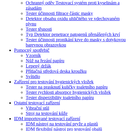
Ochranný oděv Testovací systém proti kyselinám a
zásadám
Tester účinnosti filtrace částic masky
Detektor obsahu oxidu uhličitého ve vdechovaném
plynu
Tester těsnosti
Typ Detektor penetrace patogenů přenášených krví
Tester účinnosti pronikání krve do masky s dotykovou
barevnou obrazovkou
Pomocný spotřebič
Vzorník
Nůž na řezání papíru
Lepený držák
Přítlačná středová deska kroužku
Svítidlo
Zařízení pro testování hygienických vložek
Tester na prasknutí kuličky toaletního papíru
Tester rychlosti absorpce hygienických vložek
Tester disperzibility toaletního papíru
Ostatní testovací zařízení
Vibrační stůl
Stroj na testování kůže
IDM importované testovací zařízení
IDM nástroj na testování pryže a plastů
IDM flexibilní nástroj pro testování obalů