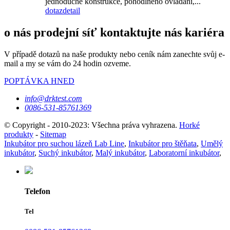
jednoduché konstrukce, pohodlného ovládání,...
dotaz
detail
o nás prodejní síť kontaktujte nás kariéra
V případě dotazů na naše produkty nebo ceník nám zanechte svůj e-
mail a my se vám do 24 hodin ozveme.
POPTÁVKA HNED
info@drktest.com
0086-531-85761369
© Copyright - 2010-2023: Všechna práva vyhrazena.
Horké
produkty
-
Sitemap
Inkubátor pro suchou lázeň Lab Line
,
Inkubátor pro štěňata
,
Umělý
inkubátor
,
Suchý inkubátor
,
Malý inkubátor
,
Laboratorní inkubátor
,
Telefon
Tel