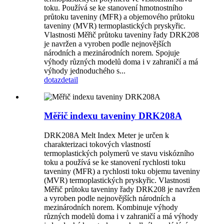
toku. Používá se ke stanovení hmotnostního
průtoku taveniny (MFR) a objemového průtoku
taveniny (MVR) termoplastických pryskyřic.
Vlastnosti Měřič průtoku taveniny řady DRK208
je navržen a vyroben podle nejnovějších
národních a mezinárodních norem. Spojuje
výhody různých modelů doma i v zahraničí a má
výhody jednoduchého s...
dotaz
detail
Měřič indexu taveniny DRK208A
DRK208A Melt Index Meter je určen k
charakterizaci tokových vlastností
termoplastických polymerů ve stavu viskózního
toku a používá se ke stanovení rychlosti toku
taveniny (MFR) a rychlosti toku objemu taveniny
(MVR) termoplastických pryskyřic. Vlastnosti
Měřič průtoku taveniny řady DRK208 je navržen
a vyroben podle nejnovějších národních a
mezinárodních norem. Kombinuje výhody
různých modelů doma i v zahraničí a má výhody