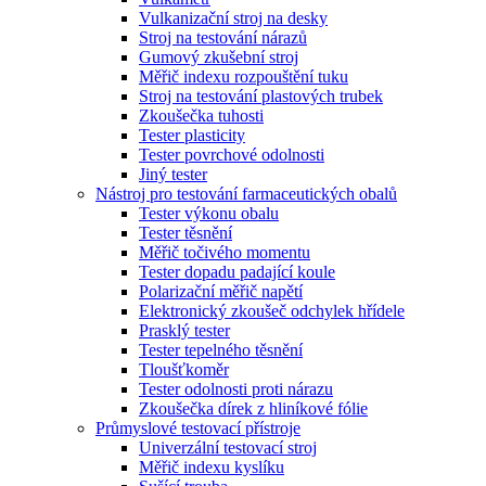
Vulkanizační stroj na desky
Stroj na testování nárazů
Gumový zkušební stroj
Měřič indexu rozpouštění tuku
Stroj na testování plastových trubek
Zkoušečka tuhosti
Tester plasticity
Tester povrchové odolnosti
Jiný tester
Nástroj pro testování farmaceutických obalů
Tester výkonu obalu
Tester těsnění
Měřič točivého momentu
Tester dopadu padající koule
Polarizační měřič napětí
Elektronický zkoušeč odchylek hřídele
Prasklý tester
Tester tepelného těsnění
Tloušťkoměr
Tester odolnosti proti nárazu
Zkoušečka dírek z hliníkové fólie
Průmyslové testovací přístroje
Univerzální testovací stroj
Měřič indexu kyslíku