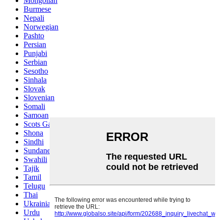
Mongolian
Burmese
Nepali
Norwegian
Pashto
Persian
Punjabi
Serbian
Sesotho
Sinhala
Slovak
Slovenian
Somali
Samoan
Scots Gaelic
Shona
Sindhi
Sundanese
Swahili
Tajik
Tamil
Telugu
Thai
Ukrainian
Urdu