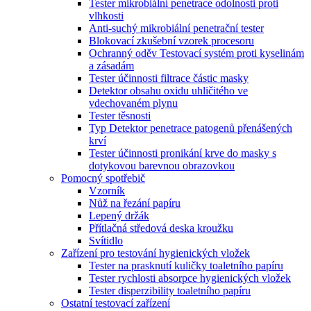
Tester mikrobiální penetrace odolnosti proti
vlhkosti
Anti-suchý mikrobiální penetrační tester
Blokovací zkušební vzorek procesoru
Ochranný oděv Testovací systém proti kyselinám
a zásadám
Tester účinnosti filtrace částic masky
Detektor obsahu oxidu uhličitého ve
vdechovaném plynu
Tester těsnosti
Typ Detektor penetrace patogenů přenášených
krví
Tester účinnosti pronikání krve do masky s
dotykovou barevnou obrazovkou
Pomocný spotřebič
Vzorník
Nůž na řezání papíru
Lepený držák
Přítlačná středová deska kroužku
Svítidlo
Zařízení pro testování hygienických vložek
Tester na prasknutí kuličky toaletního papíru
Tester rychlosti absorpce hygienických vložek
Tester disperzibility toaletního papíru
Ostatní testovací zařízení