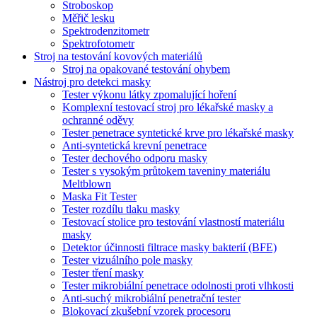
Stroboskop
Měřič lesku
Spektrodenzitometr
Spektrofotometr
Stroj na testování kovových materiálů
Stroj na opakované testování ohybem
Nástroj pro detekci masky
Tester výkonu látky zpomalující hoření
Komplexní testovací stroj pro lékařské masky a
ochranné oděvy
Tester penetrace syntetické krve pro lékařské masky
Anti-syntetická krevní penetrace
Tester dechového odporu masky
Tester s vysokým průtokem taveniny materiálu
Meltblown
Maska Fit Tester
Tester rozdílu tlaku masky
Testovací stolice pro testování vlastností materiálu
masky
Detektor účinnosti filtrace masky bakterií (BFE)
Tester vizuálního pole masky
Tester tření masky
Tester mikrobiální penetrace odolnosti proti vlhkosti
Anti-suchý mikrobiální penetrační tester
Blokovací zkušební vzorek procesoru