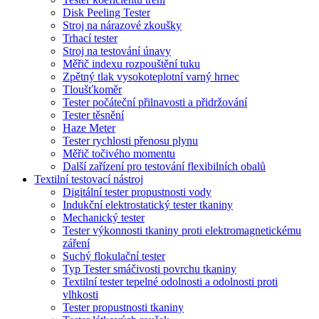
Disk Peeling Tester
Stroj na nárazové zkoušky
Trhací tester
Stroj na testování únavy
Měřič indexu rozpouštění tuku
Zpětný tlak vysokoteplotní varný hrnec
Tloušťkoměr
Tester počáteční přilnavosti a přidržování
Tester těsnění
Haze Meter
Tester rychlosti přenosu plynu
Měřič točivého momentu
Další zařízení pro testování flexibilních obalů
Textilní testovací nástroj
Digitální tester propustnosti vody
Indukční elektrostatický tester tkaniny
Mechanický tester
Tester výkonnosti tkaniny proti elektromagnetickému
záření
Suchý flokulační tester
Typ Tester smáčivosti povrchu tkaniny
Textilní tester tepelné odolnosti a odolnosti proti
vlhkosti
Tester propustnosti tkaniny