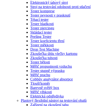
Elektronický tahový stroj
Stroj na testování odolnosti proti stlačení
Tester komprese
Tester pevnosti v prasknutí
Trhací tester
Tester hladkosti
Tester piercingu
Skládací tester
Peeling Tester
Tester koeficientu tření
Tester měkkosti
Drop Test Machine
Zkoušečka úhlu vlečky kartonu
Zkoušečka tuhosti
Tester bělosti
Měřič propustnosti vzduchu
Tester stupně výprasku
Měřič prachu
Cobbův analyzátor absorpce
Tloušťkoměr
Barevně světlý box
Měřič vlhkosti
Elektrická odstředivka
Plastový flexibilní nástroj na testování obalů
Zařízení na zkoušení tahu