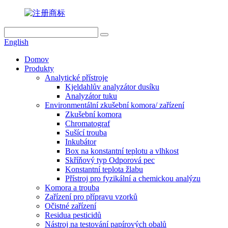
English
Domov
Produkty
Analytické přístroje
Kjeldahlův analyzátor dusíku
Analyzátor tuku
Environmentální zkušební komora/ zařízení
Zkušební komora
Chromatograf
Sušící trouba
Inkubátor
Box na konstantní teplotu a vlhkost
Skříňový typ Odporová pec
Konstantní teplota žlabu
Přístroj pro fyzikální a chemickou analýzu
Komora a trouba
Zařízení pro přípravu vzorků
Očistné zařízení
Residua pesticidů
Nástroj na testování papírových obalů