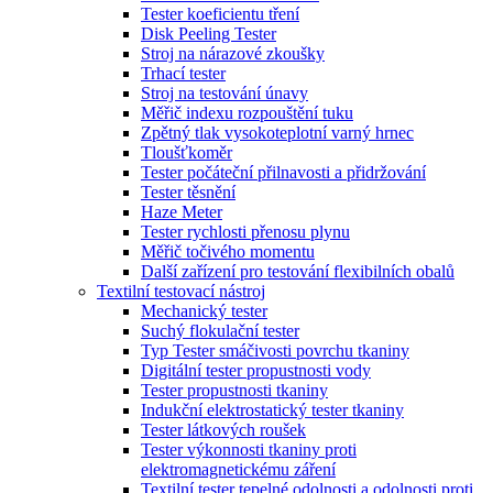
Tester koeficientu tření
Disk Peeling Tester
Stroj na nárazové zkoušky
Trhací tester
Stroj na testování únavy
Měřič indexu rozpouštění tuku
Zpětný tlak vysokoteplotní varný hrnec
Tloušťkoměr
Tester počáteční přilnavosti a přidržování
Tester těsnění
Haze Meter
Tester rychlosti přenosu plynu
Měřič točivého momentu
Další zařízení pro testování flexibilních obalů
Textilní testovací nástroj
Mechanický tester
Suchý flokulační tester
Typ Tester smáčivosti povrchu tkaniny
Digitální tester propustnosti vody
Tester propustnosti tkaniny
Indukční elektrostatický tester tkaniny
Tester látkových roušek
Tester výkonnosti tkaniny proti
elektromagnetickému záření
Textilní tester tepelné odolnosti a odolnosti proti