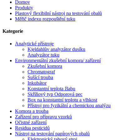
Domov
Produkty
Plastový flexibilní nástroj na testování obalů
Měřič indexu rozpouštění tuku
Kategorie
Analytické přístroje
Kjeldahlův analyzátor dusíku
Analyzátor tuku
Environmentální zkušební komora/ zařízení
Zkušební komora
Chromatograf
Sušící trouba
Inkubátor
Konstantní teplota žlabu
Skříňový typ Odporová pec
Box na konstantní teplotu a vlhkost
Přístroj pro fyzikální a chemickou analýzu
Komora a trouba
Zařízení pro přípravu vzorků
Očistné zařízení
Residua pesticidů
Nástroj na testování papírových obalů
Elektronický tahový stroj