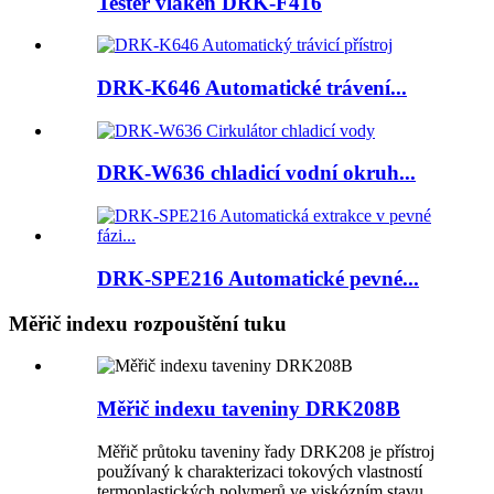
Tester vláken DRK-F416
DRK-K646 Automatické trávení...
DRK-W636 chladicí vodní okruh...
DRK-SPE216 Automatické pevné...
Měřič indexu rozpouštění tuku
Měřič indexu taveniny DRK208B
Měřič průtoku taveniny řady DRK208 je přístroj
používaný k charakterizaci tokových vlastností
termoplastických polymerů ve viskózním stavu