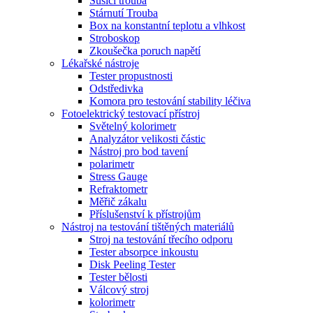
Sušící trouba
Stárnutí Trouba
Box na konstantní teplotu a vlhkost
Stroboskop
Zkoušečka poruch napětí
Lékařské nástroje
Tester propustnosti
Odstředivka
Komora pro testování stability léčiva
Fotoelektrický testovací přístroj
Světelný kolorimetr
Analyzátor velikosti částic
Nástroj pro bod tavení
polarimetr
Stress Gauge
Refraktometr
Měřič zákalu
Příslušenství k přístrojům
Nástroj na testování tištěných materiálů
Stroj na testování třecího odporu
Tester absorpce inkoustu
Disk Peeling Tester
Tester bělosti
Válcový stroj
kolorimetr