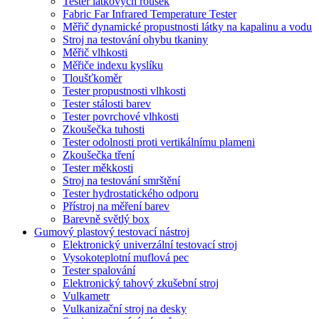
Tester látkových roušek
Fabric Far Infrared Temperature Tester
Měřič dynamické propustnosti látky na kapalinu a vodu
Stroj na testování ohybu tkaniny
Měřič vlhkosti
Měřiče indexu kyslíku
Tloušťkoměr
Tester propustnosti vlhkosti
Tester stálosti barev
Tester povrchové vlhkosti
Zkoušečka tuhosti
Tester odolnosti proti vertikálnímu plameni
Zkoušečka tření
Tester měkkosti
Stroj na testování smrštění
Tester hydrostatického odporu
Přístroj na měření barev
Barevně světlý box
Gumový plastový testovací nástroj
Elektronický univerzální testovací stroj
Vysokoteplotní muflová pec
Tester spalování
Elektronický tahový zkušební stroj
Vulkametr
Vulkanizační stroj na desky