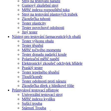
Stroj na testování nárazů
Gumový zkušební stroj
Měřič indexu rozpouštění tuku
Stroj na testování plastových trubek
Zkoušečka tuhosti
Tester plasticity
Tester povrchové odolnosti
Jiný tester
Nástroj pro testování farmaceutických obalů
Tester výkonu obalu
Tester těsnění
Měřič točivého momentu
Tester dopadu padající koule
Polarizační měřič napětí
Elektronický zkoušeč odchylek hřídele
Prasklý tester
Tester tepelného těsnění
Tloušťkoměr
Tester odolnosti proti nárazu
Zkoušečka dírek z hliníkové fólie
Průmyslové testovací přístroje
Univerzální testovací stroj
Měřič indexu kyslíku
Sušící trouba
Stárnutí Trouba