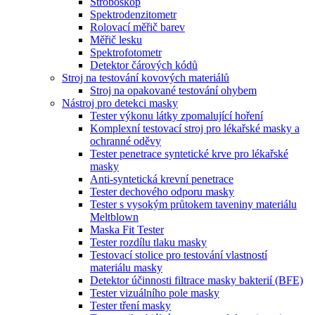
Stroboskop
Spektrodenzitometr
Rolovací měřič barev
Měřič lesku
Spektrofotometr
Detektor čárových kódů
Stroj na testování kovových materiálů
Stroj na opakované testování ohybem
Nástroj pro detekci masky
Tester výkonu látky zpomalující hoření
Komplexní testovací stroj pro lékařské masky a
ochranné oděvy
Tester penetrace syntetické krve pro lékařské
masky
Anti-syntetická krevní penetrace
Tester dechového odporu masky
Tester s vysokým průtokem taveniny materiálu
Meltblown
Maska Fit Tester
Tester rozdílu tlaku masky
Testovací stolice pro testování vlastností
materiálu masky
Detektor účinnosti filtrace masky bakterií (BFE)
Tester vizuálního pole masky
Tester tření masky