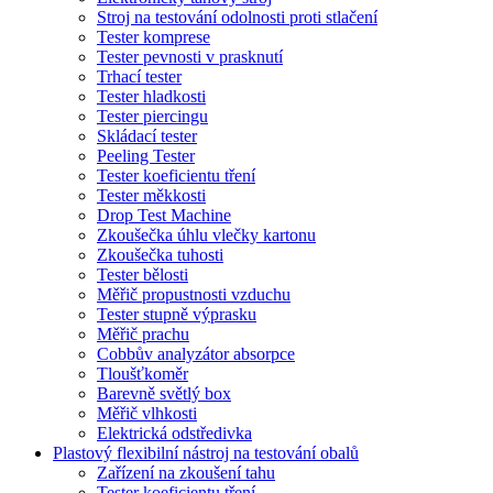
Stroj na testování odolnosti proti stlačení
Tester komprese
Tester pevnosti v prasknutí
Trhací tester
Tester hladkosti
Tester piercingu
Skládací tester
Peeling Tester
Tester koeficientu tření
Tester měkkosti
Drop Test Machine
Zkoušečka úhlu vlečky kartonu
Zkoušečka tuhosti
Tester bělosti
Měřič propustnosti vzduchu
Tester stupně výprasku
Měřič prachu
Cobbův analyzátor absorpce
Tloušťkoměr
Barevně světlý box
Měřič vlhkosti
Elektrická odstředivka
Plastový flexibilní nástroj na testování obalů
Zařízení na zkoušení tahu
Tester koeficientu tření