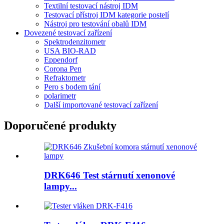
Textilní testovací nástroj IDM
Testovací přístroj IDM kategorie postelí
Nástroj pro testování obalů IDM
Dovezené testovací zařízení
Spektrodenzitometr
USA BIO-RAD
Eppendorf
Corona Pen
Refraktometr
Pero s bodem tání
polarimetr
Další importované testovací zařízení
Doporučené produkty
DRK646 Test stárnutí xenonové
lampy...