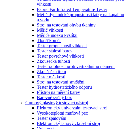
vlhkosti
Fabric Far Infrared Temperature Tester
Měřič dynamické propustnosti látky na kapalinu
a vodu
Stroj na testování ohybu tkaniny
Měřič vlhkosti
Měřiče indexu kyslíku
Tloušťkoměr
Tester propustnosti vlhkosti
Tester stálosti barev
Tester povrchové vlhkosti
Zkoušečka tuhosti
Tester odolnosti proti vertikálnímu plameni
Zkoušečka tření
Tester měkkosti
Stroj na testování smrštění
Tester hydrostatického odporu
Přístroj na měření barev
Barevně světlý box
Gumový plastový testovací nástroj
Elektronický univerzální testovací stroj
Vysokoteplotní muflová pec
Tester spalování
Elektronický tahový zkušební stroj
Vulkametr