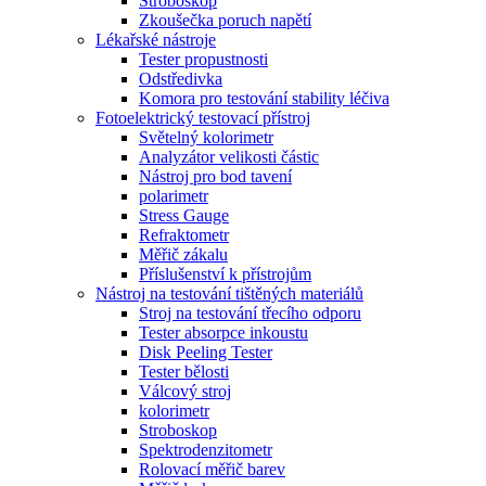
Stroboskop
Zkoušečka poruch napětí
Lékařské nástroje
Tester propustnosti
Odstředivka
Komora pro testování stability léčiva
Fotoelektrický testovací přístroj
Světelný kolorimetr
Analyzátor velikosti částic
Nástroj pro bod tavení
polarimetr
Stress Gauge
Refraktometr
Měřič zákalu
Příslušenství k přístrojům
Nástroj na testování tištěných materiálů
Stroj na testování třecího odporu
Tester absorpce inkoustu
Disk Peeling Tester
Tester bělosti
Válcový stroj
kolorimetr
Stroboskop
Spektrodenzitometr
Rolovací měřič barev