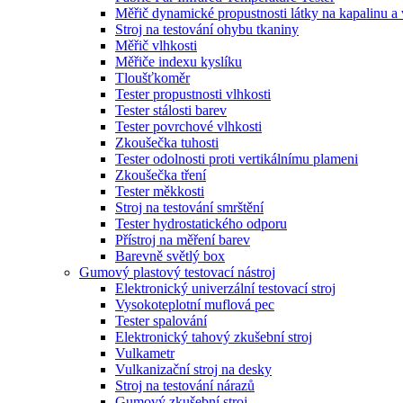
Měřič dynamické propustnosti látky na kapalinu a
Stroj na testování ohybu tkaniny
Měřič vlhkosti
Měřiče indexu kyslíku
Tloušťkoměr
Tester propustnosti vlhkosti
Tester stálosti barev
Tester povrchové vlhkosti
Zkoušečka tuhosti
Tester odolnosti proti vertikálnímu plameni
Zkoušečka tření
Tester měkkosti
Stroj na testování smrštění
Tester hydrostatického odporu
Přístroj na měření barev
Barevně světlý box
Gumový plastový testovací nástroj
Elektronický univerzální testovací stroj
Vysokoteplotní muflová pec
Tester spalování
Elektronický tahový zkušební stroj
Vulkametr
Vulkanizační stroj na desky
Stroj na testování nárazů
Gumový zkušební stroj