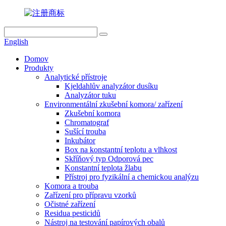
English
Domov
Produkty
Analytické přístroje
Kjeldahlův analyzátor dusíku
Analyzátor tuku
Environmentální zkušební komora/ zařízení
Zkušební komora
Chromatograf
Sušící trouba
Inkubátor
Box na konstantní teplotu a vlhkost
Skříňový typ Odporová pec
Konstantní teplota žlabu
Přístroj pro fyzikální a chemickou analýzu
Komora a trouba
Zařízení pro přípravu vzorků
Očistné zařízení
Residua pesticidů
Nástroj na testování papírových obalů