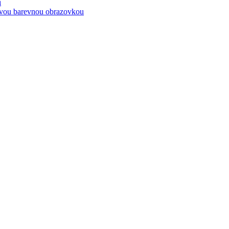
í
kovou barevnou obrazovkou