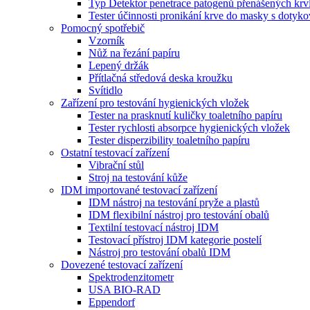
Typ Detektor penetrace patogenů přenášených krv
Tester účinnosti pronikání krve do masky s doty
Pomocný spotřebič
Vzorník
Nůž na řezání papíru
Lepený držák
Přítlačná středová deska kroužku
Svítidlo
Zařízení pro testování hygienických vložek
Tester na prasknutí kuličky toaletního papíru
Tester rychlosti absorpce hygienických vložek
Tester disperzibility toaletního papíru
Ostatní testovací zařízení
Vibrační stůl
Stroj na testování kůže
IDM importované testovací zařízení
IDM nástroj na testování pryže a plastů
IDM flexibilní nástroj pro testování obalů
Textilní testovací nástroj IDM
Testovací přístroj IDM kategorie postelí
Nástroj pro testování obalů IDM
Dovezené testovací zařízení
Spektrodenzitometr
USA BIO-RAD
Eppendorf