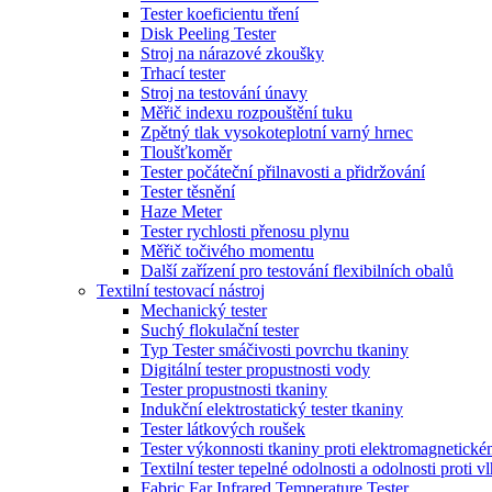
Tester koeficientu tření
Disk Peeling Tester
Stroj na nárazové zkoušky
Trhací tester
Stroj na testování únavy
Měřič indexu rozpouštění tuku
Zpětný tlak vysokoteplotní varný hrnec
Tloušťkoměr
Tester počáteční přilnavosti a přidržování
Tester těsnění
Haze Meter
Tester rychlosti přenosu plynu
Měřič točivého momentu
Další zařízení pro testování flexibilních obalů
Textilní testovací nástroj
Mechanický tester
Suchý flokulační tester
Typ Tester smáčivosti povrchu tkaniny
Digitální tester propustnosti vody
Tester propustnosti tkaniny
Indukční elektrostatický tester tkaniny
Tester látkových roušek
Tester výkonnosti tkaniny proti elektromagnetické
Textilní tester tepelné odolnosti a odolnosti proti v
Fabric Far Infrared Temperature Tester