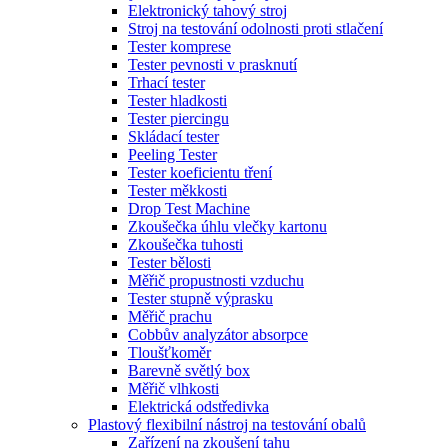
Elektronický tahový stroj
Stroj na testování odolnosti proti stlačení
Tester komprese
Tester pevnosti v prasknutí
Trhací tester
Tester hladkosti
Tester piercingu
Skládací tester
Peeling Tester
Tester koeficientu tření
Tester měkkosti
Drop Test Machine
Zkoušečka úhlu vlečky kartonu
Zkoušečka tuhosti
Tester bělosti
Měřič propustnosti vzduchu
Tester stupně výprasku
Měřič prachu
Cobbův analyzátor absorpce
Tloušťkoměr
Barevně světlý box
Měřič vlhkosti
Elektrická odstředivka
Plastový flexibilní nástroj na testování obalů
Zařízení na zkoušení tahu