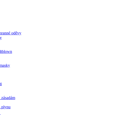
chranné oděvy
ky
ltblown
u masky
ti
a zásadám
m plynu