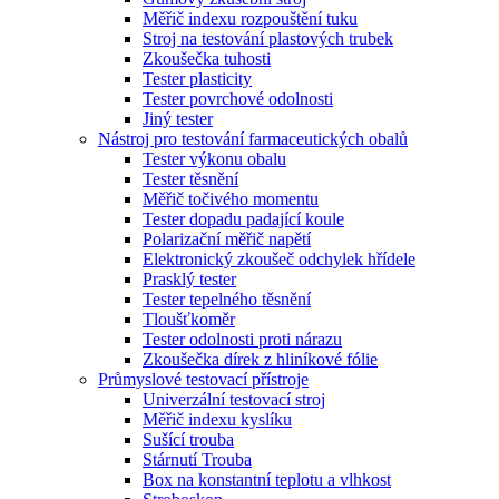
Měřič indexu rozpouštění tuku
Stroj na testování plastových trubek
Zkoušečka tuhosti
Tester plasticity
Tester povrchové odolnosti
Jiný tester
Nástroj pro testování farmaceutických obalů
Tester výkonu obalu
Tester těsnění
Měřič točivého momentu
Tester dopadu padající koule
Polarizační měřič napětí
Elektronický zkoušeč odchylek hřídele
Prasklý tester
Tester tepelného těsnění
Tloušťkoměr
Tester odolnosti proti nárazu
Zkoušečka dírek z hliníkové fólie
Průmyslové testovací přístroje
Univerzální testovací stroj
Měřič indexu kyslíku
Sušící trouba
Stárnutí Trouba
Box na konstantní teplotu a vlhkost