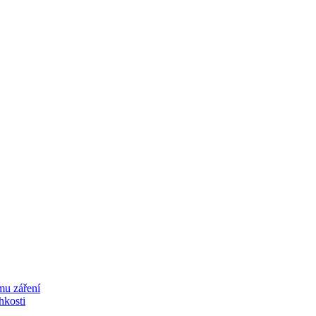
mu záření
lhkosti