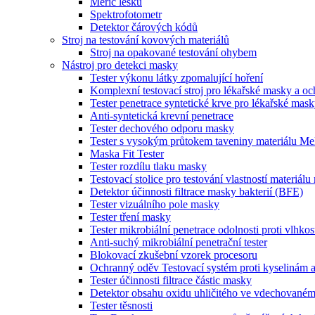
Měřič lesku
Spektrofotometr
Detektor čárových kódů
Stroj na testování kovových materiálů
Stroj na opakované testování ohybem
Nástroj pro detekci masky
Tester výkonu látky zpomalující hoření
Komplexní testovací stroj pro lékařské masky a o
Tester penetrace syntetické krve pro lékařské mas
Anti-syntetická krevní penetrace
Tester dechového odporu masky
Tester s vysokým průtokem taveniny materiálu Me
Maska Fit Tester
Tester rozdílu tlaku masky
Testovací stolice pro testování vlastností materiál
Detektor účinnosti filtrace masky bakterií (BFE)
Tester vizuálního pole masky
Tester tření masky
Tester mikrobiální penetrace odolnosti proti vlhkos
Anti-suchý mikrobiální penetrační tester
Blokovací zkušební vzorek procesoru
Ochranný oděv Testovací systém proti kyselinám 
Tester účinnosti filtrace částic masky
Detektor obsahu oxidu uhličitého ve vdechované
Tester těsnosti