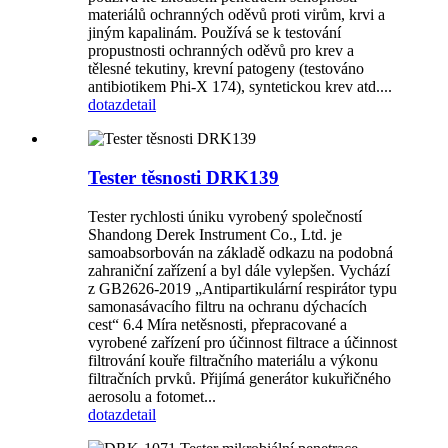
materiálů ochranných oděvů proti virům, krvi a
jiným kapalinám. Používá se k testování
propustnosti ochranných oděvů pro krev a
tělesné tekutiny, krevní patogeny (testováno
antibiotikem Phi-X 174), syntetickou krev atd....
dotaz
detail
Tester těsnosti DRK139
Tester rychlosti úniku vyrobený společností
Shandong Derek Instrument Co., Ltd. je
samoabsorbován na základě odkazu na podobná
zahraniční zařízení a byl dále vylepšen. Vychází
z GB2626-2019 „Antipartikulární respirátor typu
samonasávacího filtru na ochranu dýchacích
cest“ 6.4 Míra netěsnosti, přepracované a
vyrobené zařízení pro účinnost filtrace a účinnost
filtrování kouře filtračního materiálu a výkonu
filtračních prvků. Přijímá generátor kukuřičného
aerosolu a fotomet...
dotaz
detail