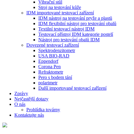
Vibrační stůl
Stroj na testování kůže
IDM importované testovací zařízení
IDM nástroj na testování pryže a plastů
IDM flexibilní nástroj pro testování obalů
Textilní testovací nástroj IDM
Testovací přístroj IDM kategorie postelí
Nástroj pro testování obalů IDM
Dovezené testovací zařízení
Spektrodenzitometr
USA BIO-RAD
Eppendorf
Corona Pen
Refraktometr
Pero s bodem tání
polarimetr
Další importované testovací zařízení
Zprávy
Nejčastější dotazy
O nás
Prohlídka továrny
Kontaktujte nás