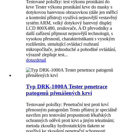
Testované položky: test výkonu pronikání do
krve Tester výkonu pronikání krve do masky s
dotykovou barevnou obrazovkou (dále jen měřicí
a kontrolní přístroj) využívá nejnovější vestavěný
systém ARM, velký dotykový barevný displej
LCD 800X480, zesilovače, A/D převodníky a
další zařízení přijmout nejnovější technologii, s
vysokou přesností, charakteristikami s vysokým
rozlišením, simulující ovládací rozhraní
mikropočítače, jednoduché a pohodlné ovládání,
výrazně zlepšuje test...
dotaz
detail
Typ DRK-1000A Tester penetrace
patogenů přenášených krví
Testované položky: Penetrační test proti krví
přenosným patogenům Tento přístroj je speciálně
navržen pro testování propustnosti lékařských
ochranných oděvů proti krvi a jiným tekutinám;
metoda zkoušky hydrostatickým tlakem se
používá ke zkoušení penetrační schopnosti