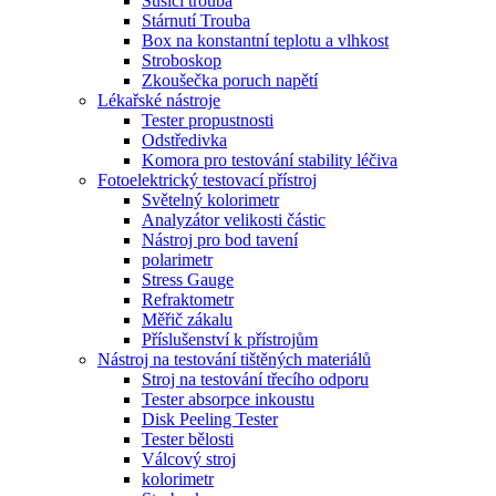
Sušící trouba
Stárnutí Trouba
Box na konstantní teplotu a vlhkost
Stroboskop
Zkoušečka poruch napětí
Lékařské nástroje
Tester propustnosti
Odstředivka
Komora pro testování stability léčiva
Fotoelektrický testovací přístroj
Světelný kolorimetr
Analyzátor velikosti částic
Nástroj pro bod tavení
polarimetr
Stress Gauge
Refraktometr
Měřič zákalu
Příslušenství k přístrojům
Nástroj na testování tištěných materiálů
Stroj na testování třecího odporu
Tester absorpce inkoustu
Disk Peeling Tester
Tester bělosti
Válcový stroj
kolorimetr