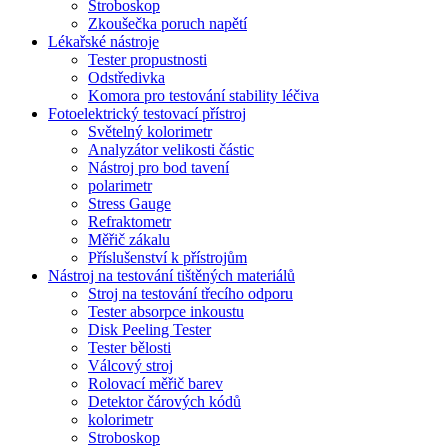
Stroboskop
Zkoušečka poruch napětí
Lékařské nástroje
Tester propustnosti
Odstředivka
Komora pro testování stability léčiva
Fotoelektrický testovací přístroj
Světelný kolorimetr
Analyzátor velikosti částic
Nástroj pro bod tavení
polarimetr
Stress Gauge
Refraktometr
Měřič zákalu
Příslušenství k přístrojům
Nástroj na testování tištěných materiálů
Stroj na testování třecího odporu
Tester absorpce inkoustu
Disk Peeling Tester
Tester bělosti
Válcový stroj
Rolovací měřič barev
Detektor čárových kódů
kolorimetr
Stroboskop