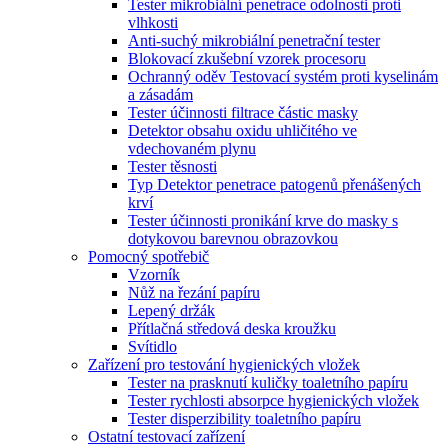
Tester mikrobiální penetrace odolnosti proti
vlhkosti
Anti-suchý mikrobiální penetrační tester
Blokovací zkušební vzorek procesoru
Ochranný oděv Testovací systém proti kyselinám
a zásadám
Tester účinnosti filtrace částic masky
Detektor obsahu oxidu uhličitého ve
vdechovaném plynu
Tester těsnosti
Typ Detektor penetrace patogenů přenášených
krví
Tester účinnosti pronikání krve do masky s
dotykovou barevnou obrazovkou
Pomocný spotřebič
Vzorník
Nůž na řezání papíru
Lepený držák
Přítlačná středová deska kroužku
Svítidlo
Zařízení pro testování hygienických vložek
Tester na prasknutí kuličky toaletního papíru
Tester rychlosti absorpce hygienických vložek
Tester disperzibility toaletního papíru
Ostatní testovací zařízení