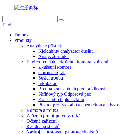
English
Domov
Produkty
Analytické přístroje
Kjeldahlův analyzátor dusíku
Analyzátor tuku
Environmentální zkušební komora/ zařízení
Zkušební komora
Chromatograf
Sušící trouba
Inkubátor
Box na konstantní teplotu a vlhkost
Skříňový typ Odporová pec
Konstantní teplota žlabu
Přístroj pro fyzikální a chemickou analýzu
Komora a trouba
Zařízení pro přípravu vzorků
Očistné zařízení
Residua pesticidů
Nástroj na testování papírových obalů