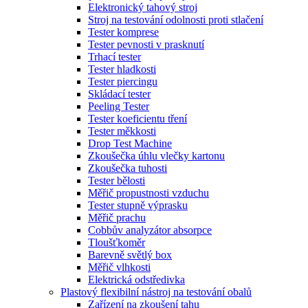
Elektronický tahový stroj
Stroj na testování odolnosti proti stlačení
Tester komprese
Tester pevnosti v prasknutí
Trhací tester
Tester hladkosti
Tester piercingu
Skládací tester
Peeling Tester
Tester koeficientu tření
Tester měkkosti
Drop Test Machine
Zkoušečka úhlu vlečky kartonu
Zkoušečka tuhosti
Tester bělosti
Měřič propustnosti vzduchu
Tester stupně výprasku
Měřič prachu
Cobbův analyzátor absorpce
Tloušťkoměr
Barevně světlý box
Měřič vlhkosti
Elektrická odstředivka
Plastový flexibilní nástroj na testování obalů
Zařízení na zkoušení tahu