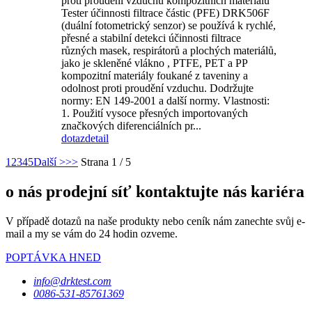
proti proudění vzduchu kompozitních materiálů
Tester účinnosti filtrace částic (PFE) DRK506F
(duální fotometrický senzor) se používá k rychlé,
přesné a stabilní detekci účinnosti filtrace
různých masek, respirátorů a plochých materiálů,
jako je skleněné vlákno , PTFE, PET a PP
kompozitní materiály foukané z taveniny a
odolnost proti proudění vzduchu. Dodržujte
normy: EN 149-2001 a další normy. Vlastnosti:
1. Použití vysoce přesných importovaných
značkových diferenciálních pr...
dotaz
detail
1
2
3
4
5
Další >
>>
Strana 1 / 5
o nás prodejní síť kontaktujte nás kariéra
V případě dotazů na naše produkty nebo ceník nám zanechte svůj e-
mail a my se vám do 24 hodin ozveme.
POPTÁVKA HNED
info@drktest.com
0086-531-85761369