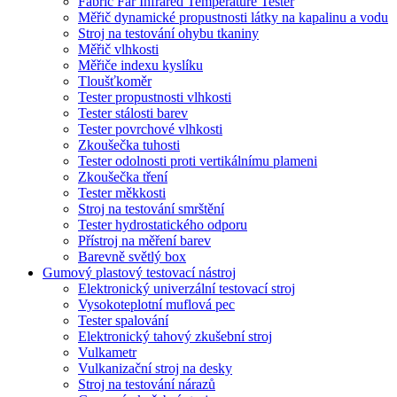
Fabric Far Infrared Temperature Tester
Měřič dynamické propustnosti látky na kapalinu a vodu
Stroj na testování ohybu tkaniny
Měřič vlhkosti
Měřiče indexu kyslíku
Tloušťkoměr
Tester propustnosti vlhkosti
Tester stálosti barev
Tester povrchové vlhkosti
Zkoušečka tuhosti
Tester odolnosti proti vertikálnímu plameni
Zkoušečka tření
Tester měkkosti
Stroj na testování smrštění
Tester hydrostatického odporu
Přístroj na měření barev
Barevně světlý box
Gumový plastový testovací nástroj
Elektronický univerzální testovací stroj
Vysokoteplotní muflová pec
Tester spalování
Elektronický tahový zkušební stroj
Vulkametr
Vulkanizační stroj na desky
Stroj na testování nárazů