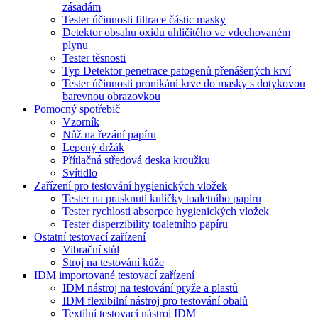
zásadám
Tester účinnosti filtrace částic masky
Detektor obsahu oxidu uhličitého ve vdechovaném
plynu
Tester těsnosti
Typ Detektor penetrace patogenů přenášených krví
Tester účinnosti pronikání krve do masky s dotykovou
barevnou obrazovkou
Pomocný spotřebič
Vzorník
Nůž na řezání papíru
Lepený držák
Přítlačná středová deska kroužku
Svítidlo
Zařízení pro testování hygienických vložek
Tester na prasknutí kuličky toaletního papíru
Tester rychlosti absorpce hygienických vložek
Tester disperzibility toaletního papíru
Ostatní testovací zařízení
Vibrační stůl
Stroj na testování kůže
IDM importované testovací zařízení
IDM nástroj na testování pryže a plastů
IDM flexibilní nástroj pro testování obalů
Textilní testovací nástroj IDM