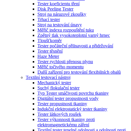
Tester koeficientu tření
Disk Peeling Tester
Stroj na nárazové zkoušky
Trhací tester
Stroj na testování únavy
Měřič indexu rozpouštění tuku
Zpětný tlak vysokoteplotní varný hrnec
Tloušťkoměr
Tester počáteční přilnavosti a přidržování
Tester těsnění
Haze Meter
Tester rychlosti přenosu plynu
Měřič točivého momentu
Další zařízení pro testování flexibilních obalů
Textilní testovací nástroj
Mechanický tester
Suchý flokulační tester
Typ Tester smáčivosti povrchu tkaniny
Digitální tester propustnosti vody
Tester propustnosti tkaniny
Indukční elektrostatický tester tkaniny
Tester látkových roušek
Tester výkonnosti tkaniny proti
elektromagnetickému záření
Textilní tester tepelné odolnosti a odolnosti proti