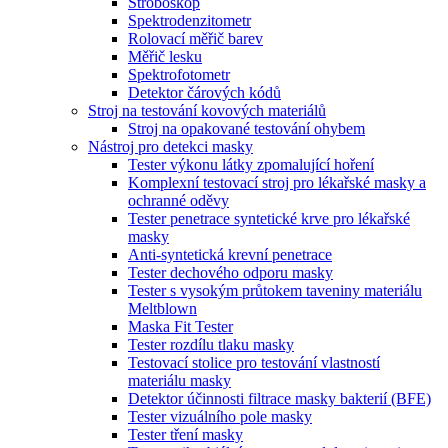
Stroboskop
Spektrodenzitometr
Rolovací měřič barev
Měřič lesku
Spektrofotometr
Detektor čárových kódů
Stroj na testování kovových materiálů
Stroj na opakované testování ohybem
Nástroj pro detekci masky
Tester výkonu látky zpomalující hoření
Komplexní testovací stroj pro lékařské masky a
ochranné oděvy
Tester penetrace syntetické krve pro lékařské
masky
Anti-syntetická krevní penetrace
Tester dechového odporu masky
Tester s vysokým průtokem taveniny materiálu
Meltblown
Maska Fit Tester
Tester rozdílu tlaku masky
Testovací stolice pro testování vlastností
materiálu masky
Detektor účinnosti filtrace masky bakterií (BFE)
Tester vizuálního pole masky
Tester tření masky