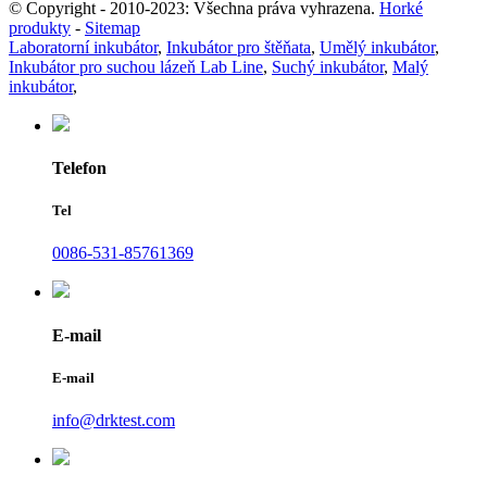
© Copyright - 2010-2023: Všechna práva vyhrazena.
Horké
produkty
-
Sitemap
Laboratorní inkubátor
,
Inkubátor pro štěňata
,
Umělý inkubátor
,
Inkubátor pro suchou lázeň Lab Line
,
Suchý inkubátor
,
Malý
inkubátor
,
Telefon
Tel
0086-531-85761369
E-mail
E-mail
info@drktest.com