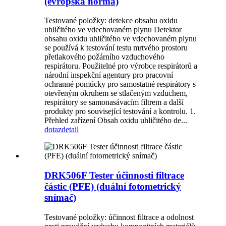
(evropská norma)
Testované položky: detekce obsahu oxidu
uhličitého ve vdechovaném plynu Detektor
obsahu oxidu uhličitého ve vdechovaném plynu
se používá k testování testu mrtvého prostoru
přetlakového požárního vzduchového
respirátoru. Použitelné pro výrobce respirátorů a
národní inspekční agentury pro pracovní
ochranné pomůcky pro samostatné respirátory s
otevřeným okruhem se stlačeným vzduchem,
respirátory se samonasávacím filtrem a další
produkty pro související testování a kontrolu. 1.
Přehled zařízení Obsah oxidu uhličitého de...
dotaz
detail
DRK506F Tester účinnosti filtrace
částic (PFE) (duální fotometrický
snímač)
Testované položky: účinnost filtrace a odolnost