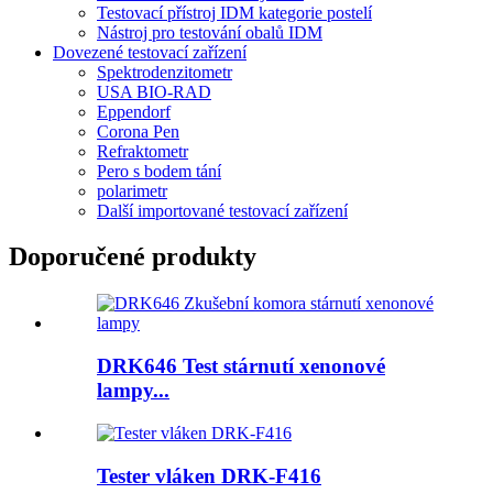
Testovací přístroj IDM kategorie postelí
Nástroj pro testování obalů IDM
Dovezené testovací zařízení
Spektrodenzitometr
USA BIO-RAD
Eppendorf
Corona Pen
Refraktometr
Pero s bodem tání
polarimetr
Další importované testovací zařízení
Doporučené produkty
DRK646 Test stárnutí xenonové
lampy...
Tester vláken DRK-F416