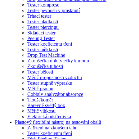
Tester komprese
Tester pevnosti v prasknutí
Trhací tester
Tester hladkosti
Tester piercingu
Skládací tester
Peeling Tester
Tester koeficientu tření
Tester měkkosti
Drop Test Machine
Zkoušečka úhlu vlečky kartonu
Zkoušečka tuhosti
Tester bělosti
Měřič propustnosti vzduchu
Tester stupně výprasku
Měřič prachu
Cobbův analyzátor absorpce
Tloušťkoměr
Barevně světlý box
Měřič vlhkosti
Elektrická odstředivka
Plastový flexibilní nástroj na testování obalů
Zařízení na zkoušení tahu
Tester koeficientu tření
Disk Peeling Tester