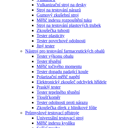
Vulkanizační stroj na desky
Stroj na testování nárazů
Gumový zkušební stroj
Měřič indexu rozpouštění tuku
Stroj na testování plastových trubek
Zkoušečka tuhosti
Tester plasticity
Tester povrchové odolnosti
Jiný tester
Nástroj pro testování farmaceutických obalů
Tester výkonu obalu
Tester těsnění
Měřič točivého momentu
Tester dopadu padající koule
Polarizační měřič napětí
Elektronický zkoušeč odchylek hřídele
Prasklý tester
Tester tepelného těsnění
Tloušťkoměr
Tester odolnosti proti nárazu
Zkoušečka dírek z hliníkové fólie
Průmyslové testovací přístroje
Univerzální testovací stroj
Měřič indexu kyslíku