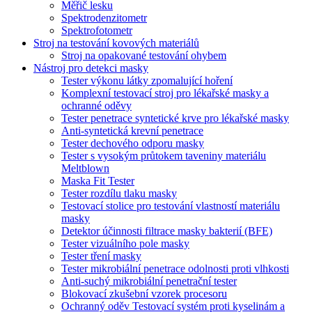
Měřič lesku
Spektrodenzitometr
Spektrofotometr
Stroj na testování kovových materiálů
Stroj na opakované testování ohybem
Nástroj pro detekci masky
Tester výkonu látky zpomalující hoření
Komplexní testovací stroj pro lékařské masky a
ochranné oděvy
Tester penetrace syntetické krve pro lékařské masky
Anti-syntetická krevní penetrace
Tester dechového odporu masky
Tester s vysokým průtokem taveniny materiálu
Meltblown
Maska Fit Tester
Tester rozdílu tlaku masky
Testovací stolice pro testování vlastností materiálu
masky
Detektor účinnosti filtrace masky bakterií (BFE)
Tester vizuálního pole masky
Tester tření masky
Tester mikrobiální penetrace odolnosti proti vlhkosti
Anti-suchý mikrobiální penetrační tester
Blokovací zkušební vzorek procesoru
Ochranný oděv Testovací systém proti kyselinám a