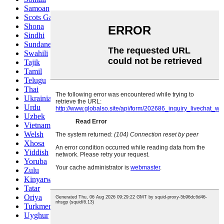
Samoan
Scots Gaelic
Shona
Sindhi
Sundanese
Swahili
Tajik
Tamil
Telugu
Thai
Ukrainian
Urdu
Uzbek
Vietnamese
Welsh
Xhosa
Yiddish
Yoruba
Zulu
Kinyarwanda
Tatar
Oriya
Turkmen
Uyghur