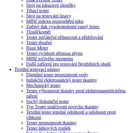
Stroj na nárazové zkoušky
Trhací tester
Stroj na testování únavy
Měřič indexu rozpouštění tuku
Zpětný tlak vysokoteplotní varný hrnec
Tloušťkoměr
Tester počáteční přilnavosti a přidržování
Tester těsnění
Haze Meter
Tester rychlosti přenosu plynu
Měřič točivého momentu
Další zařízení pro testování flexibilních obalů
Textilní testovací nástroj
Digitální tester propustnosti vody
Indukční elektrostatický tester tkaniny
Mechanický tester
Tester výkonnosti tkaniny proti elektromagnetickému
záření
Suchý flokulační tester
Typ Tester smáčivosti povrchu tkaniny
Textilní tester tepelné odolnosti a odolnosti proti
vlhkosti
Tester propustnosti tkaniny
Tester látkových roušek