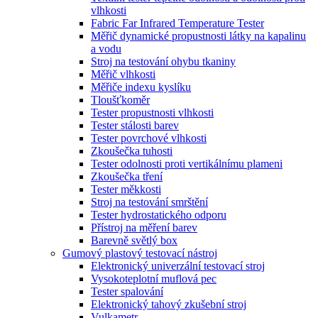
vlhkosti
Fabric Far Infrared Temperature Tester
Měřič dynamické propustnosti látky na kapalinu
a vodu
Stroj na testování ohybu tkaniny
Měřič vlhkosti
Měřiče indexu kyslíku
Tloušťkoměr
Tester propustnosti vlhkosti
Tester stálosti barev
Tester povrchové vlhkosti
Zkoušečka tuhosti
Tester odolnosti proti vertikálnímu plameni
Zkoušečka tření
Tester měkkosti
Stroj na testování smrštění
Tester hydrostatického odporu
Přístroj na měření barev
Barevně světlý box
Gumový plastový testovací nástroj
Elektronický univerzální testovací stroj
Vysokoteplotní muflová pec
Tester spalování
Elektronický tahový zkušební stroj
Vulkametr