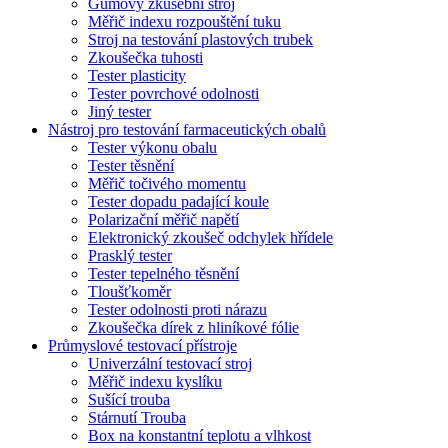
Gumový zkušební stroj
Měřič indexu rozpouštění tuku
Stroj na testování plastových trubek
Zkoušečka tuhosti
Tester plasticity
Tester povrchové odolnosti
Jiný tester
Nástroj pro testování farmaceutických obalů
Tester výkonu obalu
Tester těsnění
Měřič točivého momentu
Tester dopadu padající koule
Polarizační měřič napětí
Elektronický zkoušeč odchylek hřídele
Prasklý tester
Tester tepelného těsnění
Tloušťkoměr
Tester odolnosti proti nárazu
Zkoušečka dírek z hliníkové fólie
Průmyslové testovací přístroje
Univerzální testovací stroj
Měřič indexu kyslíku
Sušící trouba
Stárnutí Trouba
Box na konstantní teplotu a vlhkost