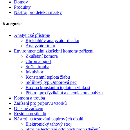
Domov
Produkty
Nástroj pro detekci masky
Kategorie
Analytické přístroje
Kjeldahlův analyzátor dusíku
Analyzátor tuku
Environmentální zkušební komora/ zařízení
Zkušební komora
Chromatograf
Sušící trouba
Inkubátor
Konstantní teplota žlabu
Skříňový typ Odporová pec
Box na konstantní teplotu a vlhkost
Přístroj pro fyzikální a chemickou analýzu
Komora a trouba
Zařízení pro přípravu vzorků
Očistné zařízení
Residua pesticidů
Nástroj na testování papírových obalů
Elektronický tahový stroj
Stroj na testování odolnosti proti stlačení