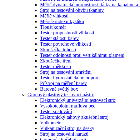
Měřič dynamické propustnosti látky na kapalinu a
Stroj na testování ohybu tkaniny
Měřič vlhkosti
Měřiče indexu kyslíku
Tloušťkoměr
Tester propustnosti vlhkosti
Tester stálosti barev
Tester povrchové vlhkosti
Zkoušečka tuhosti
Tester odolnosti proti vertikálnímu plameni
Zkoušečka tření
Tester měkkosti
Stroj na testování smrštění
Tester hydrostatického odporu
Přístroj na měření barev
Barevně světlý box
Gumový plastový testovací nástroj
Elektronický univerzální testovací stroj
Vysokoteplotní muflová pec
Tester spalování
Elektronický tahový zkušební stroj
Vulkametr
Vulkanizační stroj na desky
Stroj na testování nárazů
Gumový zkušební stroj