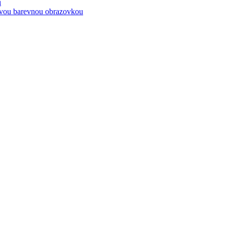
í
kovou barevnou obrazovkou