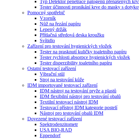
Typ Detektor penetrace patogenů přenášených krv
Tester účinnosti pronikání krve do masky s doty
Pomocný spotřebič
Vzorník
Nůž na řezání papíru
Lepený držák
Přítlačná středová deska kroužku
Svítidlo
Zařízení pro testování hygienických vložek
Tester na prasknutí kuličky toaletního papíru
Tester rychlosti absorpce hygienických vložek
Tester disperzibility toaletního papíru
Ostatní testovací zařízení
Vibrační stůl
Stroj na testování kůže
IDM importované testovací zařízení
IDM nástroj na testování pryže a plastů
IDM flexibilní nástroj pro testování obalů
Textilní testovací nástroj IDM
Testovací přístroj IDM kategorie postelí
Nástroj pro testování obalů IDM
Dovezené testovací zařízení
Spektrodenzitometr
USA BIO-RAD
Eppendorf