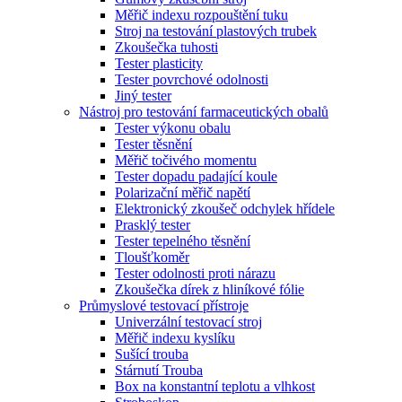
Měřič indexu rozpouštění tuku
Stroj na testování plastových trubek
Zkoušečka tuhosti
Tester plasticity
Tester povrchové odolnosti
Jiný tester
Nástroj pro testování farmaceutických obalů
Tester výkonu obalu
Tester těsnění
Měřič točivého momentu
Tester dopadu padající koule
Polarizační měřič napětí
Elektronický zkoušeč odchylek hřídele
Prasklý tester
Tester tepelného těsnění
Tloušťkoměr
Tester odolnosti proti nárazu
Zkoušečka dírek z hliníkové fólie
Průmyslové testovací přístroje
Univerzální testovací stroj
Měřič indexu kyslíku
Sušící trouba
Stárnutí Trouba
Box na konstantní teplotu a vlhkost