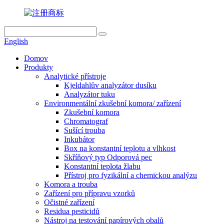
English
Domov
Produkty
Analytické přístroje
Kjeldahlův analyzátor dusíku
Analyzátor tuku
Environmentální zkušební komora/ zařízení
Zkušební komora
Chromatograf
Sušící trouba
Inkubátor
Box na konstantní teplotu a vlhkost
Skříňový typ Odporová pec
Konstantní teplota žlabu
Přístroj pro fyzikální a chemickou analýzu
Komora a trouba
Zařízení pro přípravu vzorků
Očistné zařízení
Residua pesticidů
Nástroj na testování papírových obalů