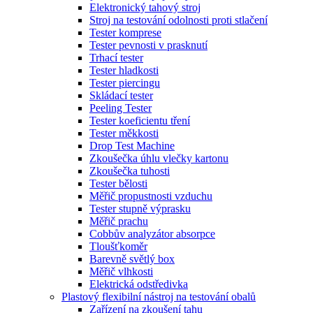
Elektronický tahový stroj
Stroj na testování odolnosti proti stlačení
Tester komprese
Tester pevnosti v prasknutí
Trhací tester
Tester hladkosti
Tester piercingu
Skládací tester
Peeling Tester
Tester koeficientu tření
Tester měkkosti
Drop Test Machine
Zkoušečka úhlu vlečky kartonu
Zkoušečka tuhosti
Tester bělosti
Měřič propustnosti vzduchu
Tester stupně výprasku
Měřič prachu
Cobbův analyzátor absorpce
Tloušťkoměr
Barevně světlý box
Měřič vlhkosti
Elektrická odstředivka
Plastový flexibilní nástroj na testování obalů
Zařízení na zkoušení tahu