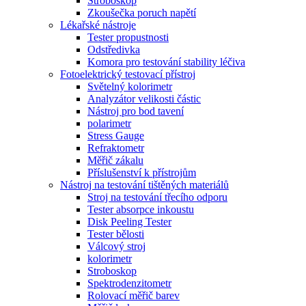
Stroboskop
Zkoušečka poruch napětí
Lékařské nástroje
Tester propustnosti
Odstředivka
Komora pro testování stability léčiva
Fotoelektrický testovací přístroj
Světelný kolorimetr
Analyzátor velikosti částic
Nástroj pro bod tavení
polarimetr
Stress Gauge
Refraktometr
Měřič zákalu
Příslušenství k přístrojům
Nástroj na testování tištěných materiálů
Stroj na testování třecího odporu
Tester absorpce inkoustu
Disk Peeling Tester
Tester bělosti
Válcový stroj
kolorimetr
Stroboskop
Spektrodenzitometr
Rolovací měřič barev