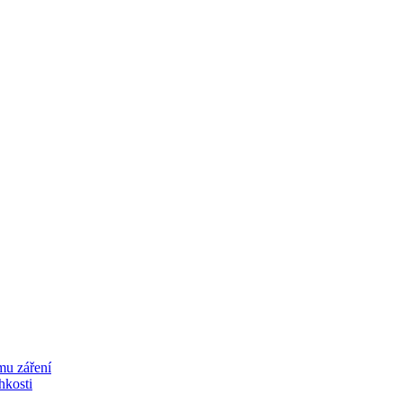
mu záření
lhkosti