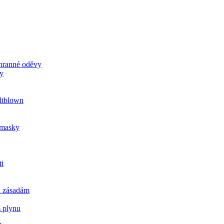
chranné oděvy
ky
ltblown
u masky
ti
a zásadám
m plynu