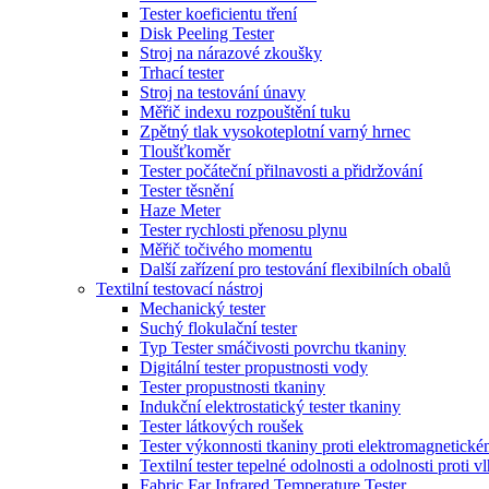
Tester koeficientu tření
Disk Peeling Tester
Stroj na nárazové zkoušky
Trhací tester
Stroj na testování únavy
Měřič indexu rozpouštění tuku
Zpětný tlak vysokoteplotní varný hrnec
Tloušťkoměr
Tester počáteční přilnavosti a přidržování
Tester těsnění
Haze Meter
Tester rychlosti přenosu plynu
Měřič točivého momentu
Další zařízení pro testování flexibilních obalů
Textilní testovací nástroj
Mechanický tester
Suchý flokulační tester
Typ Tester smáčivosti povrchu tkaniny
Digitální tester propustnosti vody
Tester propustnosti tkaniny
Indukční elektrostatický tester tkaniny
Tester látkových roušek
Tester výkonnosti tkaniny proti elektromagnetické
Textilní tester tepelné odolnosti a odolnosti proti v
Fabric Far Infrared Temperature Tester