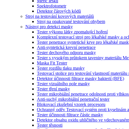
Měřič lesku
Spektrofotometr
Detektor čárových kódů
Stroj na testování kovových materiálů
Stroj na opakované testování ohybem
Nástroj pro detekci masky
Tester výkonu látky zpomalující hoření
Komplexní testovací stroj pro lékařské masky a o
Tester penetrace syntetické krve pro lékařské mas
Anti-syntetická krevní penetrace
Tester dechového odporu masky
Tester s vysokým průtokem taveniny materiálu Me
Maska Fit Tester
Tester rozdílu tlaku masky
Testovací stolice pro testování vlastností materiál
Detektor účinnosti filtrace masky bakterií (BFE)
Tester vizuálního pole masky
Tester tření masky
Tester mikrobiální penetrace odolnosti proti vlhkos
Anti-suchý mikrobiální penetrační tester
Blokovací zkušební vzorek procesoru
Ochranný oděv Testovací systém proti kyselinám 
Tester účinnosti filtrace částic masky
Detektor obsahu oxidu uhličitého ve vdechované
Tester těsnosti