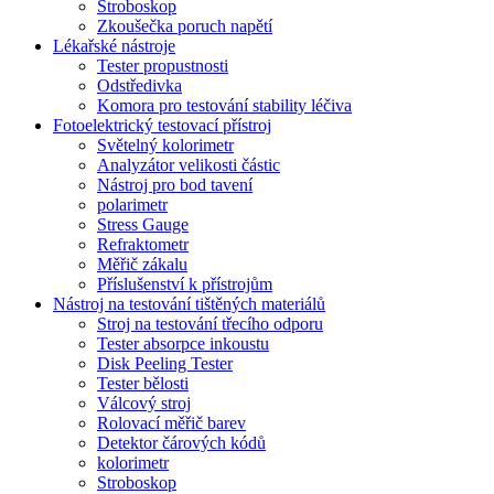
Stroboskop
Zkoušečka poruch napětí
Lékařské nástroje
Tester propustnosti
Odstředivka
Komora pro testování stability léčiva
Fotoelektrický testovací přístroj
Světelný kolorimetr
Analyzátor velikosti částic
Nástroj pro bod tavení
polarimetr
Stress Gauge
Refraktometr
Měřič zákalu
Příslušenství k přístrojům
Nástroj na testování tištěných materiálů
Stroj na testování třecího odporu
Tester absorpce inkoustu
Disk Peeling Tester
Tester bělosti
Válcový stroj
Rolovací měřič barev
Detektor čárových kódů
kolorimetr
Stroboskop