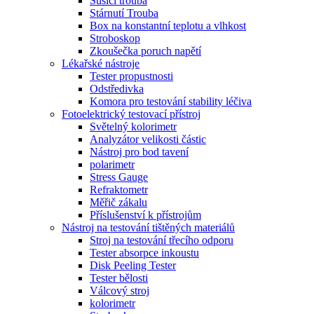
Sušící trouba
Stárnutí Trouba
Box na konstantní teplotu a vlhkost
Stroboskop
Zkoušečka poruch napětí
Lékařské nástroje
Tester propustnosti
Odstředivka
Komora pro testování stability léčiva
Fotoelektrický testovací přístroj
Světelný kolorimetr
Analyzátor velikosti částic
Nástroj pro bod tavení
polarimetr
Stress Gauge
Refraktometr
Měřič zákalu
Příslušenství k přístrojům
Nástroj na testování tištěných materiálů
Stroj na testování třecího odporu
Tester absorpce inkoustu
Disk Peeling Tester
Tester bělosti
Válcový stroj
kolorimetr