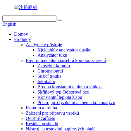
English
Domov
Produkty
Analytické přístroje
Kjeldahlův analyzátor dusíku
Analyzátor tuku
Environmentální zkušební komora/ zařízení
Zkušební komora
Chromatograf
Sušící trouba
Inkubátor
Box na konstantní teplotu a vlhkost
Skříňový typ Odporová pec
Konstantní teplota žlabu
Přístroj pro fyzikální a chemickou analýzu
Komora a trouba
Zařízení pro přípravu vzorků
Očistné zařízení
Residua pesticidů
Nástroj na testování papírových obalů