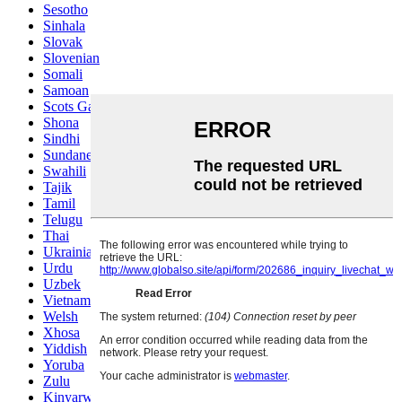
Sesotho
Sinhala
Slovak
Slovenian
Somali
Samoan
Scots Gaelic
Shona
Sindhi
Sundanese
Swahili
Tajik
Tamil
Telugu
Thai
Ukrainian
Urdu
Uzbek
Vietnamese
Welsh
Xhosa
Yiddish
Yoruba
Zulu
Kinyarwanda