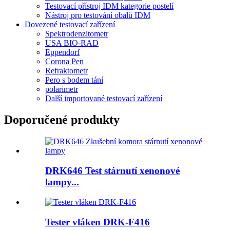
Testovací přístroj IDM kategorie postelí
Nástroj pro testování obalů IDM
Dovezené testovací zařízení
Spektrodenzitometr
USA BIO-RAD
Eppendorf
Corona Pen
Refraktometr
Pero s bodem tání
polarimetr
Další importované testovací zařízení
Doporučené produkty
DRK646 Test stárnutí xenonové
lampy...
Tester vláken DRK-F416