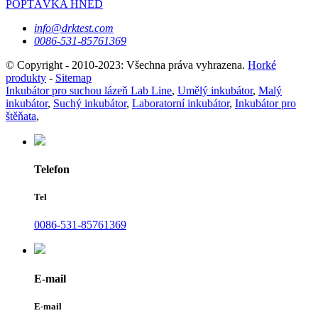
POPTÁVKA HNED
info@drktest.com
0086-531-85761369
© Copyright - 2010-2023: Všechna práva vyhrazena.
Horké
produkty
-
Sitemap
Inkubátor pro suchou lázeň Lab Line
,
Umělý inkubátor
,
Malý
inkubátor
,
Suchý inkubátor
,
Laboratorní inkubátor
,
Inkubátor pro
štěňata
,
Telefon
Tel
0086-531-85761369
E-mail
E-mail