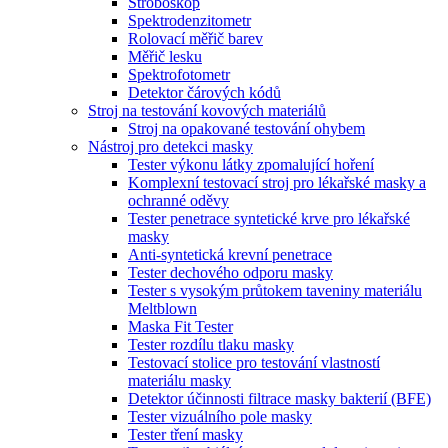
Stroboskop
Spektrodenzitometr
Rolovací měřič barev
Měřič lesku
Spektrofotometr
Detektor čárových kódů
Stroj na testování kovových materiálů
Stroj na opakované testování ohybem
Nástroj pro detekci masky
Tester výkonu látky zpomalující hoření
Komplexní testovací stroj pro lékařské masky a
ochranné oděvy
Tester penetrace syntetické krve pro lékařské
masky
Anti-syntetická krevní penetrace
Tester dechového odporu masky
Tester s vysokým průtokem taveniny materiálu
Meltblown
Maska Fit Tester
Tester rozdílu tlaku masky
Testovací stolice pro testování vlastností
materiálu masky
Detektor účinnosti filtrace masky bakterií (BFE)
Tester vizuálního pole masky
Tester tření masky