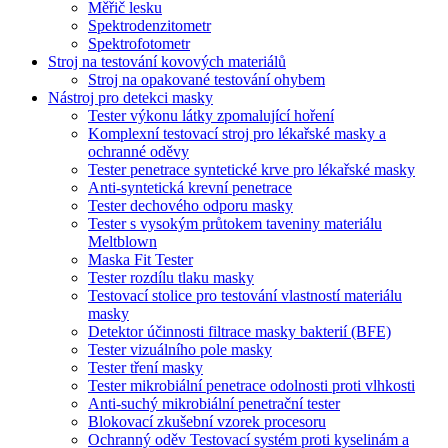
Měřič lesku
Spektrodenzitometr
Spektrofotometr
Stroj na testování kovových materiálů
Stroj na opakované testování ohybem
Nástroj pro detekci masky
Tester výkonu látky zpomalující hoření
Komplexní testovací stroj pro lékařské masky a
ochranné oděvy
Tester penetrace syntetické krve pro lékařské masky
Anti-syntetická krevní penetrace
Tester dechového odporu masky
Tester s vysokým průtokem taveniny materiálu
Meltblown
Maska Fit Tester
Tester rozdílu tlaku masky
Testovací stolice pro testování vlastností materiálu
masky
Detektor účinnosti filtrace masky bakterií (BFE)
Tester vizuálního pole masky
Tester tření masky
Tester mikrobiální penetrace odolnosti proti vlhkosti
Anti-suchý mikrobiální penetrační tester
Blokovací zkušební vzorek procesoru
Ochranný oděv Testovací systém proti kyselinám a