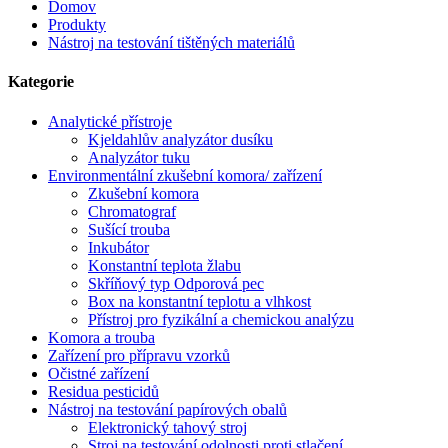
Domov
Produkty
Nástroj na testování tištěných materiálů
Kategorie
Analytické přístroje
Kjeldahlův analyzátor dusíku
Analyzátor tuku
Environmentální zkušební komora/ zařízení
Zkušební komora
Chromatograf
Sušící trouba
Inkubátor
Konstantní teplota žlabu
Skříňový typ Odporová pec
Box na konstantní teplotu a vlhkost
Přístroj pro fyzikální a chemickou analýzu
Komora a trouba
Zařízení pro přípravu vzorků
Očistné zařízení
Residua pesticidů
Nástroj na testování papírových obalů
Elektronický tahový stroj
Stroj na testování odolnosti proti stlačení