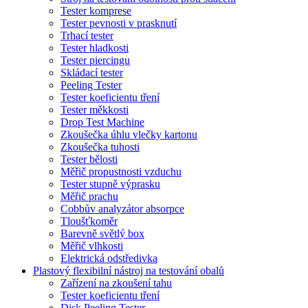
Tester komprese
Tester pevnosti v prasknutí
Trhací tester
Tester hladkosti
Tester piercingu
Skládací tester
Peeling Tester
Tester koeficientu tření
Tester měkkosti
Drop Test Machine
Zkoušečka úhlu vlečky kartonu
Zkoušečka tuhosti
Tester bělosti
Měřič propustnosti vzduchu
Tester stupně výprasku
Měřič prachu
Cobbův analyzátor absorpce
Tloušťkoměr
Barevně světlý box
Měřič vlhkosti
Elektrická odstředivka
Plastový flexibilní nástroj na testování obalů
Zařízení na zkoušení tahu
Tester koeficientu tření
Disk Peeling Tester