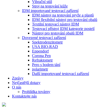
Vibrační stůl
Stroj na testování kůže
IDM importované testovací zařízení
IDM nástroj na testování pryže a plastů
IDM flexibilní nástroj pro testování obalů
Textilní testovací nástroj IDM
Testovací přístroj IDM kategorie postelí
Nástroj pro testování obalů IDM
Dovezené testovací zařízení
Spektrodenzitometr
USA BIO-RAD
Eppendorf
Corona Pen
Refraktometr
Pero s bodem tání
polarimetr
Další importované testovací zařízení
Zprávy
Nejčastější dotazy
O nás
Prohlídka továrny
Kontaktujte nás