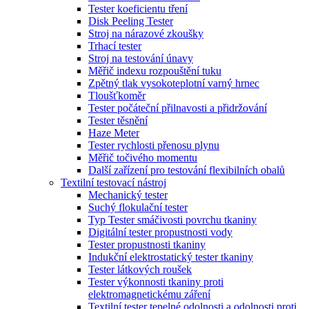
Tester koeficientu tření
Disk Peeling Tester
Stroj na nárazové zkoušky
Trhací tester
Stroj na testování únavy
Měřič indexu rozpouštění tuku
Zpětný tlak vysokoteplotní varný hrnec
Tloušťkoměr
Tester počáteční přilnavosti a přidržování
Tester těsnění
Haze Meter
Tester rychlosti přenosu plynu
Měřič točivého momentu
Další zařízení pro testování flexibilních obalů
Textilní testovací nástroj
Mechanický tester
Suchý flokulační tester
Typ Tester smáčivosti povrchu tkaniny
Digitální tester propustnosti vody
Tester propustnosti tkaniny
Indukční elektrostatický tester tkaniny
Tester látkových roušek
Tester výkonnosti tkaniny proti
elektromagnetickému záření
Textilní tester tepelné odolnosti a odolnosti proti