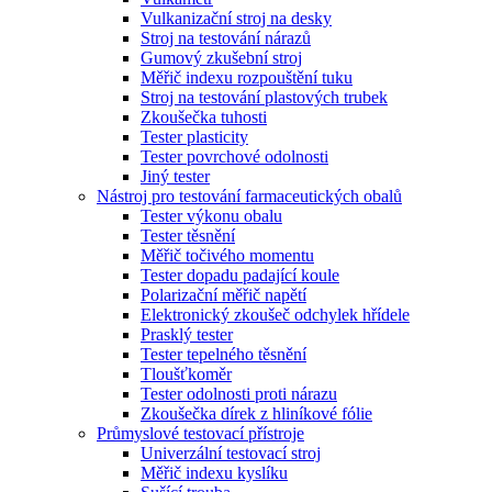
Vulkanizační stroj na desky
Stroj na testování nárazů
Gumový zkušební stroj
Měřič indexu rozpouštění tuku
Stroj na testování plastových trubek
Zkoušečka tuhosti
Tester plasticity
Tester povrchové odolnosti
Jiný tester
Nástroj pro testování farmaceutických obalů
Tester výkonu obalu
Tester těsnění
Měřič točivého momentu
Tester dopadu padající koule
Polarizační měřič napětí
Elektronický zkoušeč odchylek hřídele
Prasklý tester
Tester tepelného těsnění
Tloušťkoměr
Tester odolnosti proti nárazu
Zkoušečka dírek z hliníkové fólie
Průmyslové testovací přístroje
Univerzální testovací stroj
Měřič indexu kyslíku