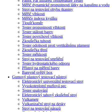
Fabric Far Infrared Temperature Tester
Měřič dynamické propustnosti látky na kapalinu a vodu
Stroj na testování ohybu tkaniny
Měřič vlhkosti
Měřiče indexu kyslíku
Tloušťkoměr
Tester propustnosti vlhkosti
Tester stálosti barev
Tester povrchové vlhkosti
Zkoušečka tuhosti
Tester odolnosti proti vertikálnímu plameni
Zkoušečka tření
Tester měkkosti
Stroj na testování smrštění
Tester hydrostatického odporu
Přístroj na měření barev
Barevně světlý box
Gumový plastový testovací nástroj
Elektronický univerzální testovací stroj
Vysokoteplotní muflová pec
Tester spalování
Elektronický tahový zkušební stroj
Vulkametr
Vulkanizační stroj na desky
Stroj na testování nárazů