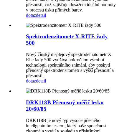
přesností, což zajišťuje dosažení ideální hodnoty
v procesu tisku přímých barev.
dotaz
detail
Spektrodenzitometr X-RITE řady
500
Nový čínský displejový spektrodenzitometr X-
Rite řady 500 využívá pokročilou výrobní
technologii spektrálního snímání, aby poskytl
přenosný spektrodensitometr s vyšší přesností a
přesností.
dotaz
detail
DRK118B Přenosný měřič lesku
20/60/85
DRK118B je nový typ vysoce přesného
inteligentního testeru, který naše společnost
zkoumá a vyvíjí v souladu s příslušnými