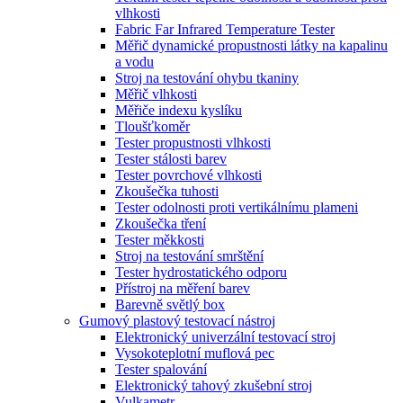
vlhkosti
Fabric Far Infrared Temperature Tester
Měřič dynamické propustnosti látky na kapalinu
a vodu
Stroj na testování ohybu tkaniny
Měřič vlhkosti
Měřiče indexu kyslíku
Tloušťkoměr
Tester propustnosti vlhkosti
Tester stálosti barev
Tester povrchové vlhkosti
Zkoušečka tuhosti
Tester odolnosti proti vertikálnímu plameni
Zkoušečka tření
Tester měkkosti
Stroj na testování smrštění
Tester hydrostatického odporu
Přístroj na měření barev
Barevně světlý box
Gumový plastový testovací nástroj
Elektronický univerzální testovací stroj
Vysokoteplotní muflová pec
Tester spalování
Elektronický tahový zkušební stroj
Vulkametr