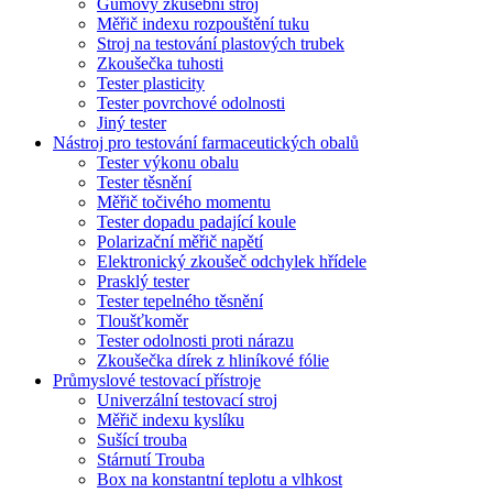
Gumový zkušební stroj
Měřič indexu rozpouštění tuku
Stroj na testování plastových trubek
Zkoušečka tuhosti
Tester plasticity
Tester povrchové odolnosti
Jiný tester
Nástroj pro testování farmaceutických obalů
Tester výkonu obalu
Tester těsnění
Měřič točivého momentu
Tester dopadu padající koule
Polarizační měřič napětí
Elektronický zkoušeč odchylek hřídele
Prasklý tester
Tester tepelného těsnění
Tloušťkoměr
Tester odolnosti proti nárazu
Zkoušečka dírek z hliníkové fólie
Průmyslové testovací přístroje
Univerzální testovací stroj
Měřič indexu kyslíku
Sušící trouba
Stárnutí Trouba
Box na konstantní teplotu a vlhkost