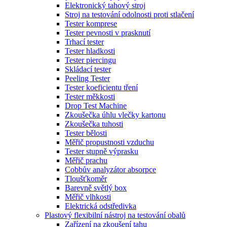
Elektronický tahový stroj
Stroj na testování odolnosti proti stlačení
Tester komprese
Tester pevnosti v prasknutí
Trhací tester
Tester hladkosti
Tester piercingu
Skládací tester
Peeling Tester
Tester koeficientu tření
Tester měkkosti
Drop Test Machine
Zkoušečka úhlu vlečky kartonu
Zkoušečka tuhosti
Tester bělosti
Měřič propustnosti vzduchu
Tester stupně výprasku
Měřič prachu
Cobbův analyzátor absorpce
Tloušťkoměr
Barevně světlý box
Měřič vlhkosti
Elektrická odstředivka
Plastový flexibilní nástroj na testování obalů
Zařízení na zkoušení tahu