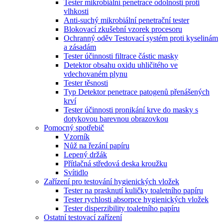
Tester mikrobiální penetrace odolnosti proti
vlhkosti
Anti-suchý mikrobiální penetrační tester
Blokovací zkušební vzorek procesoru
Ochranný oděv Testovací systém proti kyselinám
a zásadám
Tester účinnosti filtrace částic masky
Detektor obsahu oxidu uhličitého ve
vdechovaném plynu
Tester těsnosti
Typ Detektor penetrace patogenů přenášených
krví
Tester účinnosti pronikání krve do masky s
dotykovou barevnou obrazovkou
Pomocný spotřebič
Vzorník
Nůž na řezání papíru
Lepený držák
Přítlačná středová deska kroužku
Svítidlo
Zařízení pro testování hygienických vložek
Tester na prasknutí kuličky toaletního papíru
Tester rychlosti absorpce hygienických vložek
Tester disperzibility toaletního papíru
Ostatní testovací zařízení