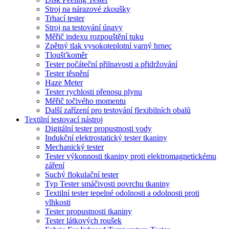
Stroj na nárazové zkoušky
Trhací tester
Stroj na testování únavy
Měřič indexu rozpouštění tuku
Zpětný tlak vysokoteplotní varný hrnec
Tloušťkoměr
Tester počáteční přilnavosti a přidržování
Tester těsnění
Haze Meter
Tester rychlosti přenosu plynu
Měřič točivého momentu
Další zařízení pro testování flexibilních obalů
Textilní testovací nástroj
Digitální tester propustnosti vody
Indukční elektrostatický tester tkaniny
Mechanický tester
Tester výkonnosti tkaniny proti elektromagnetickému
záření
Suchý flokulační tester
Typ Tester smáčivosti povrchu tkaniny
Textilní tester tepelné odolnosti a odolnosti proti
vlhkosti
Tester propustnosti tkaniny
Tester látkových roušek