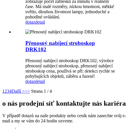
zobrazuje počet záblesků za minutu v reálném
čase. Má malé rozměry, nízkou hmotnost, měkké
světlo, dlouhou životnost lampy, jednoduché a
pohodlné ovládání.
dotaz
detail
Přenosný nabíjecí stroboskop
DRK102
Přenosný nabíjecí stroboskop DRK102, výrobce
přenosný nabíjecí stroboskop, přenosný nabíjecí
stroboskop cena, používá se při: detekci rychle se
pohybujících objektů, záběru a řazení!
dotaz
detail
1
2
3
4
Další >
>>
Strana 1 / 4
o nás prodejní síť kontaktujte nás kariéra
V případě dotazů na naše produkty nebo ceník nám zanechte svůj e-
mail a my se vám do 24 hodin ozveme.