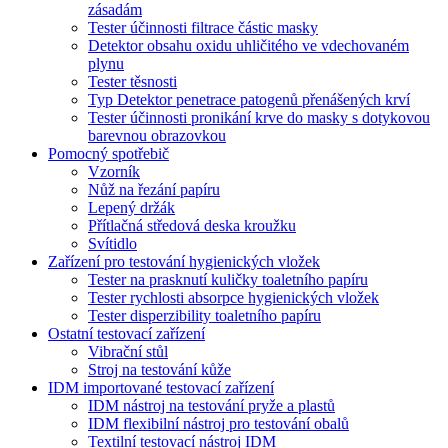
zásadám
Tester účinnosti filtrace částic masky
Detektor obsahu oxidu uhličitého ve vdechovaném
plynu
Tester těsnosti
Typ Detektor penetrace patogenů přenášených krví
Tester účinnosti pronikání krve do masky s dotykovou
barevnou obrazovkou
Pomocný spotřebič
Vzorník
Nůž na řezání papíru
Lepený držák
Přítlačná středová deska kroužku
Svítidlo
Zařízení pro testování hygienických vložek
Tester na prasknutí kuličky toaletního papíru
Tester rychlosti absorpce hygienických vložek
Tester disperzibility toaletního papíru
Ostatní testovací zařízení
Vibrační stůl
Stroj na testování kůže
IDM importované testovací zařízení
IDM nástroj na testování pryže a plastů
IDM flexibilní nástroj pro testování obalů
Textilní testovací nástroj IDM