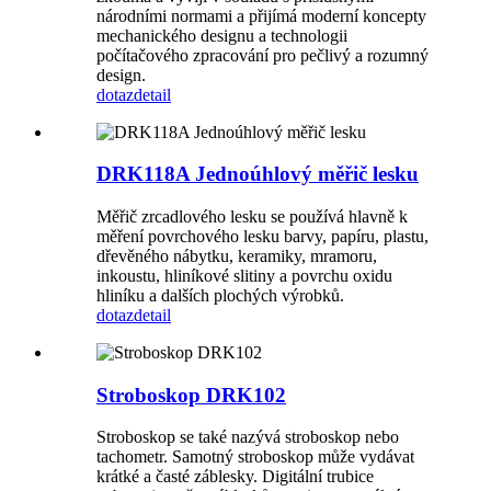
národními normami a přijímá moderní koncepty
mechanického designu a technologii
počítačového zpracování pro pečlivý a rozumný
design.
dotaz
detail
DRK118A Jednoúhlový měřič lesku
Měřič zrcadlového lesku se používá hlavně k
měření povrchového lesku barvy, papíru, plastu,
dřevěného nábytku, keramiky, mramoru,
inkoustu, hliníkové slitiny a povrchu oxidu
hliníku a dalších plochých výrobků.
dotaz
detail
Stroboskop DRK102
Stroboskop se také nazývá stroboskop nebo
tachometr. Samotný stroboskop může vydávat
krátké a časté záblesky. Digitální trubice