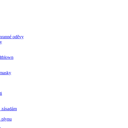
chranné oděvy
ky
ltblown
u masky
ti
a zásadám
m plynu