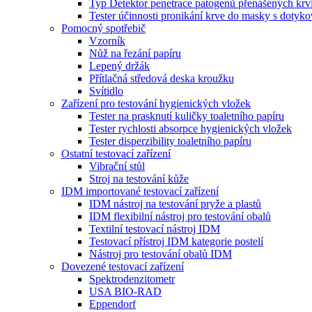
Typ Detektor penetrace patogenů přenášených krv
Tester účinnosti pronikání krve do masky s doty
Pomocný spotřebič
Vzorník
Nůž na řezání papíru
Lepený držák
Přítlačná středová deska kroužku
Svítidlo
Zařízení pro testování hygienických vložek
Tester na prasknutí kuličky toaletního papíru
Tester rychlosti absorpce hygienických vložek
Tester disperzibility toaletního papíru
Ostatní testovací zařízení
Vibrační stůl
Stroj na testování kůže
IDM importované testovací zařízení
IDM nástroj na testování pryže a plastů
IDM flexibilní nástroj pro testování obalů
Textilní testovací nástroj IDM
Testovací přístroj IDM kategorie postelí
Nástroj pro testování obalů IDM
Dovezené testovací zařízení
Spektrodenzitometr
USA BIO-RAD
Eppendorf