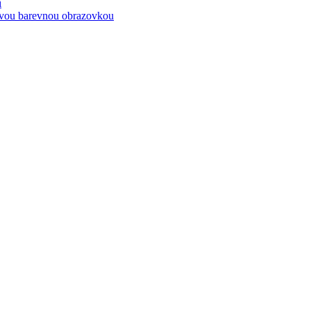
í
kovou barevnou obrazovkou