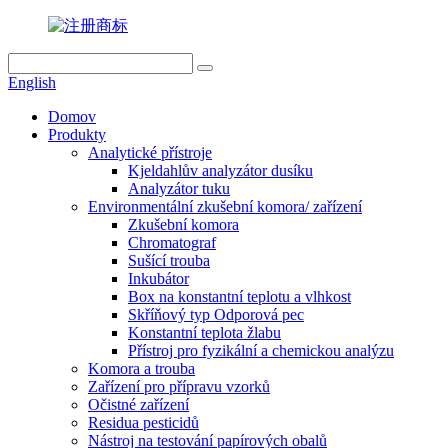
English
Domov
Produkty
Analytické přístroje
Kjeldahlův analyzátor dusíku
Analyzátor tuku
Environmentální zkušební komora/ zařízení
Zkušební komora
Chromatograf
Sušící trouba
Inkubátor
Box na konstantní teplotu a vlhkost
Skříňový typ Odporová pec
Konstantní teplota žlabu
Přístroj pro fyzikální a chemickou analýzu
Komora a trouba
Zařízení pro přípravu vzorků
Očistné zařízení
Residua pesticidů
Nástroj na testování papírových obalů