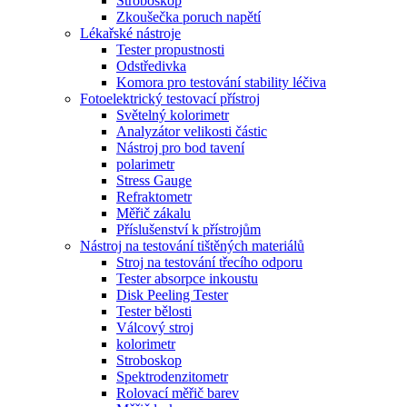
Stroboskop
Zkoušečka poruch napětí
Lékařské nástroje
Tester propustnosti
Odstředivka
Komora pro testování stability léčiva
Fotoelektrický testovací přístroj
Světelný kolorimetr
Analyzátor velikosti částic
Nástroj pro bod tavení
polarimetr
Stress Gauge
Refraktometr
Měřič zákalu
Příslušenství k přístrojům
Nástroj na testování tištěných materiálů
Stroj na testování třecího odporu
Tester absorpce inkoustu
Disk Peeling Tester
Tester bělosti
Válcový stroj
kolorimetr
Stroboskop
Spektrodenzitometr
Rolovací měřič barev