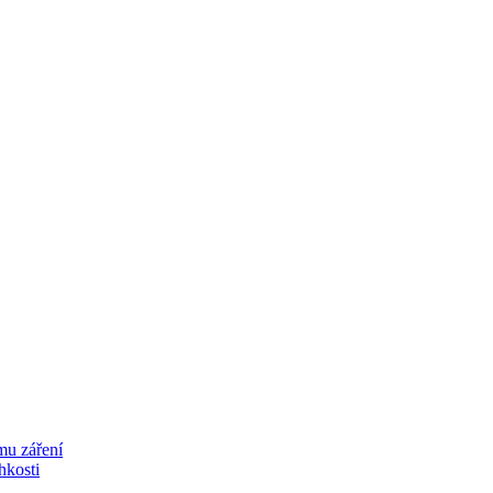
mu záření
lhkosti