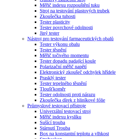
Měřič indexu rozpouštění tuku
Stroj na testování plastových trubek
Zkoušečka tuhosti
Tester plasticity
Tester povrchové odolnosti
Jiný tester
Nástroj pro testování farmaceutických obalů
Tester výkonu obalu
Tester těsnění
Měřič točivého momentu
Tester dopadu padající koule
Polarizační měřič napětí
Elektronický zkoušeč odchylek hřídele
Prasklý tester
Tester tepelného těsnění
Tloušťkoměr
Tester odolnosti proti nárazu
Zkoušečka dírek z hliníkové fólie
Průmyslové testovací přístroje
Univerzální testovací stroj
Měřič indexu kyslíku
Sušící trouba
Stárnutí Trouba
Box na konstantní teplotu a vlhkost