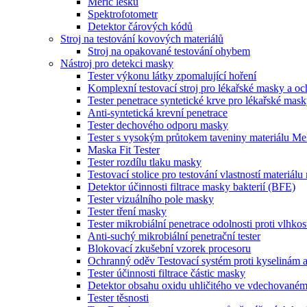
Měřič lesku
Spektrofotometr
Detektor čárových kódů
Stroj na testování kovových materiálů
Stroj na opakované testování ohybem
Nástroj pro detekci masky
Tester výkonu látky zpomalující hoření
Komplexní testovací stroj pro lékařské masky a o
Tester penetrace syntetické krve pro lékařské mas
Anti-syntetická krevní penetrace
Tester dechového odporu masky
Tester s vysokým průtokem taveniny materiálu Me
Maska Fit Tester
Tester rozdílu tlaku masky
Testovací stolice pro testování vlastností materiál
Detektor účinnosti filtrace masky bakterií (BFE)
Tester vizuálního pole masky
Tester tření masky
Tester mikrobiální penetrace odolnosti proti vlhkos
Anti-suchý mikrobiální penetrační tester
Blokovací zkušební vzorek procesoru
Ochranný oděv Testovací systém proti kyselinám 
Tester účinnosti filtrace částic masky
Detektor obsahu oxidu uhličitého ve vdechované
Tester těsnosti