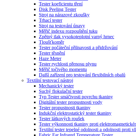
Tester koeficientu tření
Disk Peeling Tester
Stroj na nárazové zkoušky
Trhací tester
Stroj na testování únavy
Měřič indexu rozpouštění tuku
Zpětný tlak vysokoteplotní varný hrnec
Tloušťkoměr
Tester počáteční přilnavosti a přidržování
Tester těsnění
Haze Meter
Tester rychlosti přenosu plynu
Měřič točivého momentu
Další zařízení pro testování flexibilních obalů
Textilní testovací nástroj
Mechanický tester
Suchý flokulační tester
Typ Tester smáčivosti povrchu tkaniny
Digitální tester propustnosti vody
Tester propustnosti tkaniny
Indukční elektrostatický tester tkaniny
Tester látkových roušek
Tester výkonnosti tkaniny proti elektromagnetické
Textilní tester tepelné odolnosti a odolnosti proti v
Fabric Far Infrared Temperature Tester