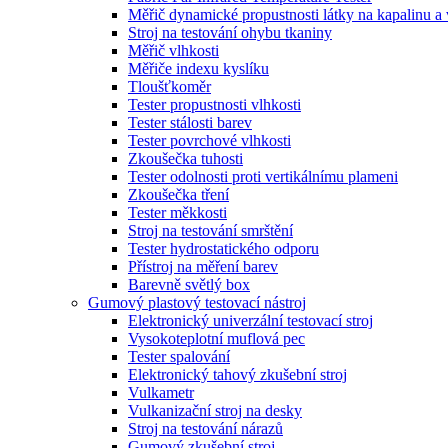
Měřič dynamické propustnosti látky na kapalinu a
Stroj na testování ohybu tkaniny
Měřič vlhkosti
Měřiče indexu kyslíku
Tloušťkoměr
Tester propustnosti vlhkosti
Tester stálosti barev
Tester povrchové vlhkosti
Zkoušečka tuhosti
Tester odolnosti proti vertikálnímu plameni
Zkoušečka tření
Tester měkkosti
Stroj na testování smrštění
Tester hydrostatického odporu
Přístroj na měření barev
Barevně světlý box
Gumový plastový testovací nástroj
Elektronický univerzální testovací stroj
Vysokoteplotní muflová pec
Tester spalování
Elektronický tahový zkušební stroj
Vulkametr
Vulkanizační stroj na desky
Stroj na testování nárazů
Gumový zkušební stroj