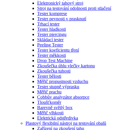
Elektronický tahový stroj
Stroj na testování odolnosti proti stlačení
Tester komprese
Tester pevnosti v prasknutí
Trhací tester
Tester hladkosti
Tester piercingu
Skládací tester
Peeling Tester
Tester koeficientu tření
Tester měkkosti
Drop Test Machine
Zkoušečka úhlu vlečky kartonu
Zkoušečka tuhosti
Tester bělosti
Měřič propustnosti vzduchu
Tester stupně výprasku
Měřič prachu
Cobbův analyzátor absorpce
Tloušťkoměr
Barevně světlý box
Měřič vlhkosti
Elektrická odstředivka
Plastový flexibilní nástroj na testování obalů
Zařízení na zkoušení tahu