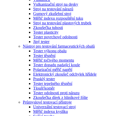
Vulkanizační stroj na desky
Stroj na testování nárazů
Gumový zkušební stroj
Měřič indexu rozpouštění tuku
Stroj na testování plastových trubek
Zkoušečka tuhosti
Tester plasticity
Tester povrchové odolnosti
Jiný tester
Nástroj pro testování farmaceutických obalů
Tester výkonu obalu
Tester těsnění
Měřič točivého momentu
Tester dopadu padající koule
Polarizační měřič napětí
Elektronický zkoušeč odchylek hřídele
Prasklý tester
Tester tepelného těsnění
Tloušťkoměr
Tester odolnosti proti nárazu
Zkoušečka dírek z hliníkové fólie
Průmyslové testovací přístroje
Univerzální testovací stroj
Měřič indexu kyslíku