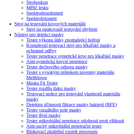
Stroboskop
Měřič lesku
Spektrodenzitometr
Spektrofotometr
Stroj na testování kovových materiálů
Stroj na opakované testování ohybem
Nástroj pro detekci masky
Tester výkonu látky zpomalující hoření
Komplexní testovací stroj pro lékařské masky a
ochranné oděvy
Tester penetrace syntetické krve pro lékařské masky
Anti-syntetická krevní penetrace
Tester dechového odporu masky
Tester s vysokým průtokem taveniny materiálu
Meltblown
Maska Fit Tester
Tester rozdílu tlaku masky
Testovací stolice pro testování vlastností materiálu
masky
Detektor účinnosti filtrace masky bakterií (BFE)
Tester vizuálního pole masky
Tester tření masky
Tester mikrobiální penetrace odolnosti proti vlhkosti
Anti-suchý mikrobiální penetrační tester
Blokovací zkušební vzorek procesoru