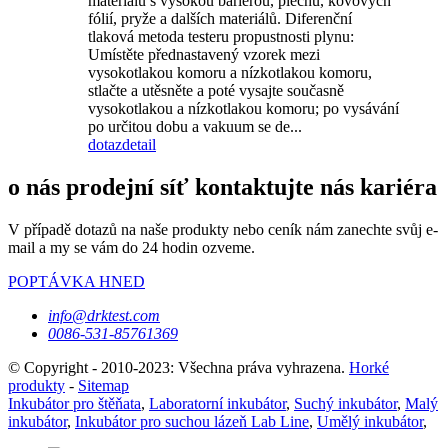
materiálů s vysokou bariérou, plechů, kovových
fólií, pryže a dalších materiálů. Diferenční
tlaková metoda testeru propustnosti plynu:
Umístěte přednastavený vzorek mezi
vysokotlakou komoru a nízkotlakou komoru,
stlačte a utěsněte a poté vysajte současně
vysokotlakou a nízkotlakou komoru; po vysávání
po určitou dobu a vakuum se de...
dotaz
detail
o nás prodejní síť kontaktujte nás kariéra
V případě dotazů na naše produkty nebo ceník nám zanechte svůj e-
mail a my se vám do 24 hodin ozveme.
POPTÁVKA HNED
info@drktest.com
0086-531-85761369
© Copyright - 2010-2023: Všechna práva vyhrazena.
Horké
produkty
-
Sitemap
Inkubátor pro štěňata
,
Laboratorní inkubátor
,
Suchý inkubátor
,
Malý
inkubátor
,
Inkubátor pro suchou lázeň Lab Line
,
Umělý inkubátor
,