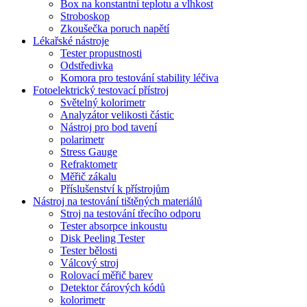
Box na konstantní teplotu a vlhkost
Stroboskop
Zkoušečka poruch napětí
Lékařské nástroje
Tester propustnosti
Odstředivka
Komora pro testování stability léčiva
Fotoelektrický testovací přístroj
Světelný kolorimetr
Analyzátor velikosti částic
Nástroj pro bod tavení
polarimetr
Stress Gauge
Refraktometr
Měřič zákalu
Příslušenství k přístrojům
Nástroj na testování tištěných materiálů
Stroj na testování třecího odporu
Tester absorpce inkoustu
Disk Peeling Tester
Tester bělosti
Válcový stroj
Rolovací měřič barev
Detektor čárových kódů
kolorimetr