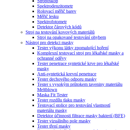
Stroboskop
Spektrodenzitometr
Rolovací měřič barev
Měřič lesku
Spektrofotometr
Detektor čárových kódů
Stroj na testování kovových materiálů
Stroj na opakované testování ohybem
Nástroj pro detekci masky
Tester výkonu látky zpomalující hoření
Komplexní testovací stroj pro lékařské masky a
ochranné oděvy
Tester penetrace syntetické krve pro lékařské
masky
Anti-syntetická krevní penetrace
Tester dechového odporu masky
Tester s vysokým průtokem taveniny materiálu
Meltblown
Maska Fit Tester
Tester rozdílu tlaku masky
Testovací stolice pro testování vlastností
materiálu masky
Detektor účinnosti filtrace masky bakterií (BFE)
Tester vizuálního pole masky
Tester tření masky