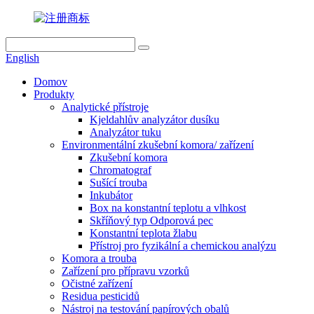
English
Domov
Produkty
Analytické přístroje
Kjeldahlův analyzátor dusíku
Analyzátor tuku
Environmentální zkušební komora/ zařízení
Zkušební komora
Chromatograf
Sušící trouba
Inkubátor
Box na konstantní teplotu a vlhkost
Skříňový typ Odporová pec
Konstantní teplota žlabu
Přístroj pro fyzikální a chemickou analýzu
Komora a trouba
Zařízení pro přípravu vzorků
Očistné zařízení
Residua pesticidů
Nástroj na testování papírových obalů