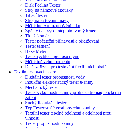
Disk Peeling Tester
Stroj na nárazové zkoušky
Trhací tester
Stroj na testování únavy
Měřič indexu rozpouštění tuku
Zpětný tlak vysokoteplotní varný hrnec
Tloušťkoměr
Tester počáteční přilnavosti a přidržování
Tester těsnění
Haze Meter
Tester rychlosti přenosu plynu
Měřič točivého momentu
Další zařízení pro testování flexibilních obalů
Textilní testovací nástroj
Digitální tester propustnosti vody
Indukční elektrostatický tester tkaniny
Mechanický tester
Tester výkonnosti tkaniny proti elektromagnetickému
záření
Suchý flokulační tester
Typ Tester smáčivosti povrchu tkaniny
Textilní tester tepelné odolnosti a odolnosti proti
vlhkosti
Tester propustnosti tkaniny