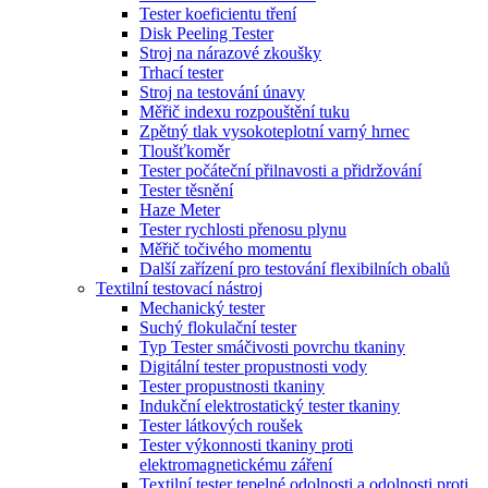
Tester koeficientu tření
Disk Peeling Tester
Stroj na nárazové zkoušky
Trhací tester
Stroj na testování únavy
Měřič indexu rozpouštění tuku
Zpětný tlak vysokoteplotní varný hrnec
Tloušťkoměr
Tester počáteční přilnavosti a přidržování
Tester těsnění
Haze Meter
Tester rychlosti přenosu plynu
Měřič točivého momentu
Další zařízení pro testování flexibilních obalů
Textilní testovací nástroj
Mechanický tester
Suchý flokulační tester
Typ Tester smáčivosti povrchu tkaniny
Digitální tester propustnosti vody
Tester propustnosti tkaniny
Indukční elektrostatický tester tkaniny
Tester látkových roušek
Tester výkonnosti tkaniny proti
elektromagnetickému záření
Textilní tester tepelné odolnosti a odolnosti proti