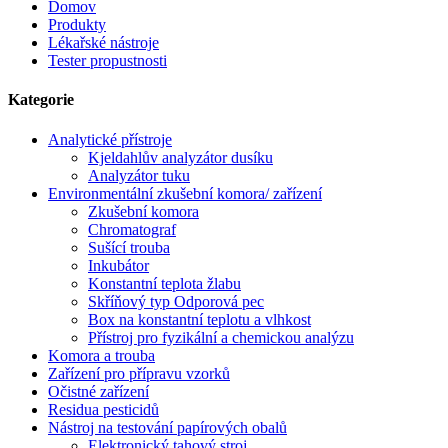
Domov
Produkty
Lékařské nástroje
Tester propustnosti
Kategorie
Analytické přístroje
Kjeldahlův analyzátor dusíku
Analyzátor tuku
Environmentální zkušební komora/ zařízení
Zkušební komora
Chromatograf
Sušící trouba
Inkubátor
Konstantní teplota žlabu
Skříňový typ Odporová pec
Box na konstantní teplotu a vlhkost
Přístroj pro fyzikální a chemickou analýzu
Komora a trouba
Zařízení pro přípravu vzorků
Očistné zařízení
Residua pesticidů
Nástroj na testování papírových obalů
Elektronický tahový stroj