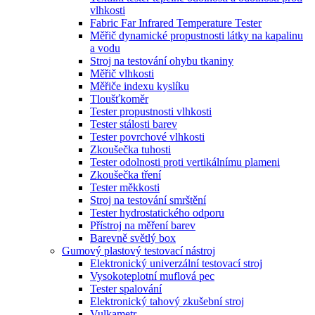
vlhkosti
Fabric Far Infrared Temperature Tester
Měřič dynamické propustnosti látky na kapalinu
a vodu
Stroj na testování ohybu tkaniny
Měřič vlhkosti
Měřiče indexu kyslíku
Tloušťkoměr
Tester propustnosti vlhkosti
Tester stálosti barev
Tester povrchové vlhkosti
Zkoušečka tuhosti
Tester odolnosti proti vertikálnímu plameni
Zkoušečka tření
Tester měkkosti
Stroj na testování smrštění
Tester hydrostatického odporu
Přístroj na měření barev
Barevně světlý box
Gumový plastový testovací nástroj
Elektronický univerzální testovací stroj
Vysokoteplotní muflová pec
Tester spalování
Elektronický tahový zkušební stroj
Vulkametr