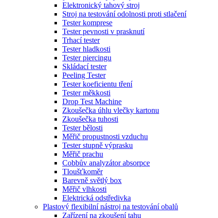
Elektronický tahový stroj
Stroj na testování odolnosti proti stlačení
Tester komprese
Tester pevnosti v prasknutí
Trhací tester
Tester hladkosti
Tester piercingu
Skládací tester
Peeling Tester
Tester koeficientu tření
Tester měkkosti
Drop Test Machine
Zkoušečka úhlu vlečky kartonu
Zkoušečka tuhosti
Tester bělosti
Měřič propustnosti vzduchu
Tester stupně výprasku
Měřič prachu
Cobbův analyzátor absorpce
Tloušťkoměr
Barevně světlý box
Měřič vlhkosti
Elektrická odstředivka
Plastový flexibilní nástroj na testování obalů
Zařízení na zkoušení tahu