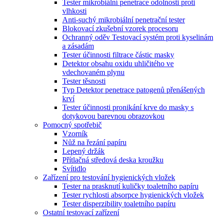
Tester mikrobiální penetrace odolnosti proti
vlhkosti
Anti-suchý mikrobiální penetrační tester
Blokovací zkušební vzorek procesoru
Ochranný oděv Testovací systém proti kyselinám
a zásadám
Tester účinnosti filtrace částic masky
Detektor obsahu oxidu uhličitého ve
vdechovaném plynu
Tester těsnosti
Typ Detektor penetrace patogenů přenášených
krví
Tester účinnosti pronikání krve do masky s
dotykovou barevnou obrazovkou
Pomocný spotřebič
Vzorník
Nůž na řezání papíru
Lepený držák
Přítlačná středová deska kroužku
Svítidlo
Zařízení pro testování hygienických vložek
Tester na prasknutí kuličky toaletního papíru
Tester rychlosti absorpce hygienických vložek
Tester disperzibility toaletního papíru
Ostatní testovací zařízení