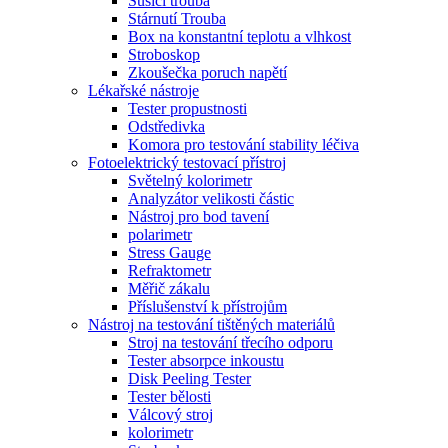
Sušící trouba
Stárnutí Trouba
Box na konstantní teplotu a vlhkost
Stroboskop
Zkoušečka poruch napětí
Lékařské nástroje
Tester propustnosti
Odstředivka
Komora pro testování stability léčiva
Fotoelektrický testovací přístroj
Světelný kolorimetr
Analyzátor velikosti částic
Nástroj pro bod tavení
polarimetr
Stress Gauge
Refraktometr
Měřič zákalu
Příslušenství k přístrojům
Nástroj na testování tištěných materiálů
Stroj na testování třecího odporu
Tester absorpce inkoustu
Disk Peeling Tester
Tester bělosti
Válcový stroj
kolorimetr