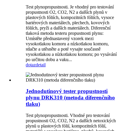
Test plynopropustnosti. Je vhodný pro testování
propustnosti O2, CO2, N2 a dalších plynů v
plastových fóliích, kompozitních fóliích, vysoce
bariérových materiálech, plechech, kovových
fóliích, pryži a dalších materiálech. Diferenční
tlaková metoda testeru propustnosti plynu:
Umístěte přednastavený vzorek mezi
vysokotlakou komoru a nízkotlakou komoru,
stlačte a utěsněte a poté vysajte současně
vysokotlakou a nízkotlakou komoru; po vysávání
po určitou dobu a vaku...
dotaz
detail
Jednodutinový tester propustnosti
plynu DRK310 (metoda diferenčního
tlaku)
Test plynopropustnosti. Vhodné pro testování
propustnosti O2, CO2, N2 a dalších netoxických
plynů u plastových fólií, kompozitních fólií,