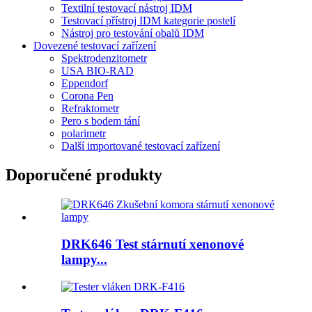
Textilní testovací nástroj IDM
Testovací přístroj IDM kategorie postelí
Nástroj pro testování obalů IDM
Dovezené testovací zařízení
Spektrodenzitometr
USA BIO-RAD
Eppendorf
Corona Pen
Refraktometr
Pero s bodem tání
polarimetr
Další importované testovací zařízení
Doporučené produkty
DRK646 Test stárnutí xenonové
lampy...