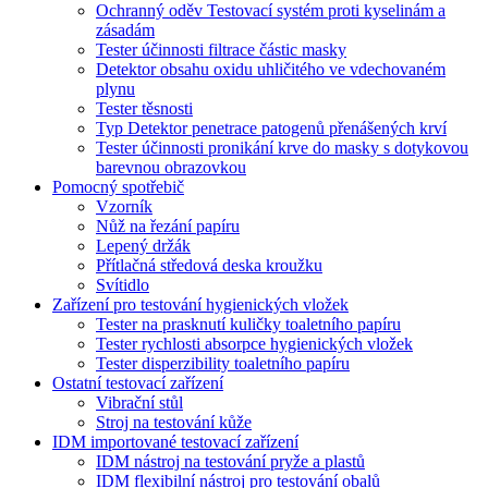
Ochranný oděv Testovací systém proti kyselinám a
zásadám
Tester účinnosti filtrace částic masky
Detektor obsahu oxidu uhličitého ve vdechovaném
plynu
Tester těsnosti
Typ Detektor penetrace patogenů přenášených krví
Tester účinnosti pronikání krve do masky s dotykovou
barevnou obrazovkou
Pomocný spotřebič
Vzorník
Nůž na řezání papíru
Lepený držák
Přítlačná středová deska kroužku
Svítidlo
Zařízení pro testování hygienických vložek
Tester na prasknutí kuličky toaletního papíru
Tester rychlosti absorpce hygienických vložek
Tester disperzibility toaletního papíru
Ostatní testovací zařízení
Vibrační stůl
Stroj na testování kůže
IDM importované testovací zařízení
IDM nástroj na testování pryže a plastů
IDM flexibilní nástroj pro testování obalů