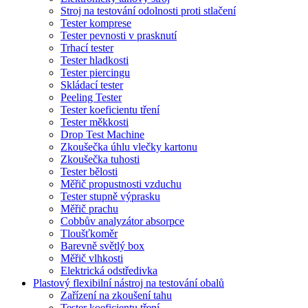
Stroj na testování odolnosti proti stlačení
Tester komprese
Tester pevnosti v prasknutí
Trhací tester
Tester hladkosti
Tester piercingu
Skládací tester
Peeling Tester
Tester koeficientu tření
Tester měkkosti
Drop Test Machine
Zkoušečka úhlu vlečky kartonu
Zkoušečka tuhosti
Tester bělosti
Měřič propustnosti vzduchu
Tester stupně výprasku
Měřič prachu
Cobbův analyzátor absorpce
Tloušťkoměr
Barevně světlý box
Měřič vlhkosti
Elektrická odstředivka
Plastový flexibilní nástroj na testování obalů
Zařízení na zkoušení tahu
Tester koeficientu tření