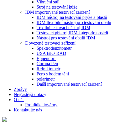
Vibrační stůl
Stroj na testování kůže
IDM importované testovací zařízení
IDM nástroj na testování pryže a plastů
IDM flexibilní nástroj pro testování obalů
Textilní testovací nástroj IDM
Testovací přístroj IDM kategorie postelí
Nástroj pro testování obalů IDM
Dovezené testovací zařízení
Spektrodenzitometr
USA BIO-RAD
Eppendorf
Corona Pen
Refraktometr
Pero s bodem tání
polarimetr
Další importované testovací zařízení
Zprávy
Nejčastější dotazy
O nás
Prohlídka továrny
Kontaktujte nás