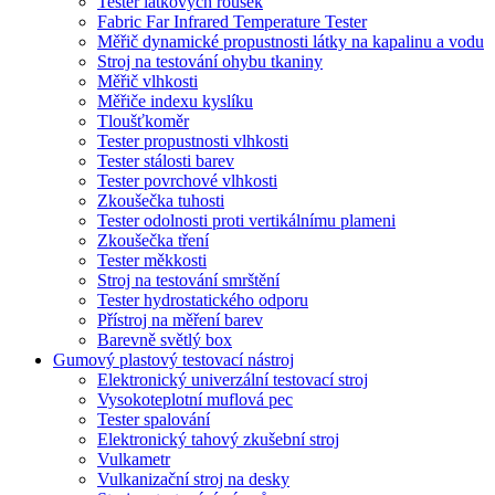
Tester látkových roušek
Fabric Far Infrared Temperature Tester
Měřič dynamické propustnosti látky na kapalinu a vodu
Stroj na testování ohybu tkaniny
Měřič vlhkosti
Měřiče indexu kyslíku
Tloušťkoměr
Tester propustnosti vlhkosti
Tester stálosti barev
Tester povrchové vlhkosti
Zkoušečka tuhosti
Tester odolnosti proti vertikálnímu plameni
Zkoušečka tření
Tester měkkosti
Stroj na testování smrštění
Tester hydrostatického odporu
Přístroj na měření barev
Barevně světlý box
Gumový plastový testovací nástroj
Elektronický univerzální testovací stroj
Vysokoteplotní muflová pec
Tester spalování
Elektronický tahový zkušební stroj
Vulkametr
Vulkanizační stroj na desky