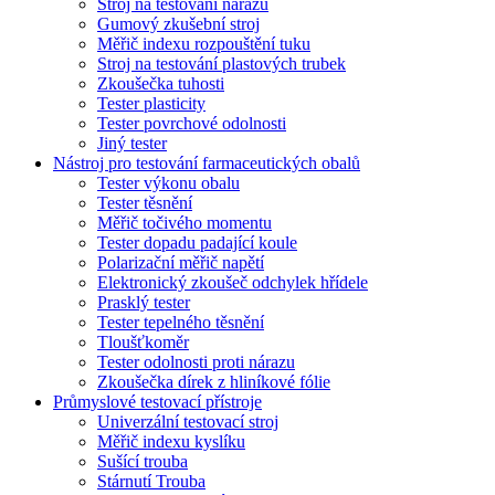
Stroj na testování nárazů
Gumový zkušební stroj
Měřič indexu rozpouštění tuku
Stroj na testování plastových trubek
Zkoušečka tuhosti
Tester plasticity
Tester povrchové odolnosti
Jiný tester
Nástroj pro testování farmaceutických obalů
Tester výkonu obalu
Tester těsnění
Měřič točivého momentu
Tester dopadu padající koule
Polarizační měřič napětí
Elektronický zkoušeč odchylek hřídele
Prasklý tester
Tester tepelného těsnění
Tloušťkoměr
Tester odolnosti proti nárazu
Zkoušečka dírek z hliníkové fólie
Průmyslové testovací přístroje
Univerzální testovací stroj
Měřič indexu kyslíku
Sušící trouba
Stárnutí Trouba