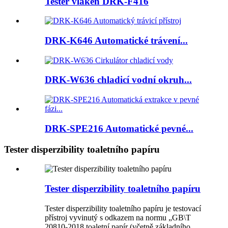
Tester vláken DRK-F416
DRK-K646 Automatické trávení...
DRK-W636 chladicí vodní okruh...
DRK-SPE216 Automatické pevné...
Tester disperzibility toaletního papíru
Tester disperzibility toaletního papíru
Tester disperzibility toaletního papíru je testovací
přístroj vyvinutý s odkazem na normu „GB\T
20810-2018 toaletní papír (včetně základního