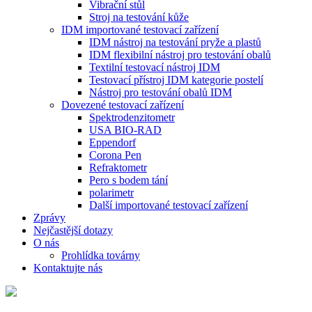
Vibrační stůl
Stroj na testování kůže
IDM importované testovací zařízení
IDM nástroj na testování pryže a plastů
IDM flexibilní nástroj pro testování obalů
Textilní testovací nástroj IDM
Testovací přístroj IDM kategorie postelí
Nástroj pro testování obalů IDM
Dovezené testovací zařízení
Spektrodenzitometr
USA BIO-RAD
Eppendorf
Corona Pen
Refraktometr
Pero s bodem tání
polarimetr
Další importované testovací zařízení
Zprávy
Nejčastější dotazy
O nás
Prohlídka továrny
Kontaktujte nás