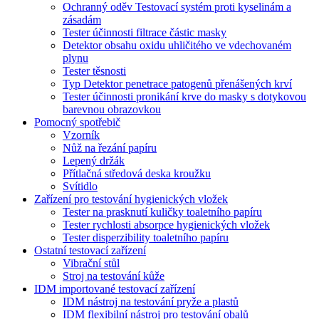
Ochranný oděv Testovací systém proti kyselinám a
zásadám
Tester účinnosti filtrace částic masky
Detektor obsahu oxidu uhličitého ve vdechovaném
plynu
Tester těsnosti
Typ Detektor penetrace patogenů přenášených krví
Tester účinnosti pronikání krve do masky s dotykovou
barevnou obrazovkou
Pomocný spotřebič
Vzorník
Nůž na řezání papíru
Lepený držák
Přítlačná středová deska kroužku
Svítidlo
Zařízení pro testování hygienických vložek
Tester na prasknutí kuličky toaletního papíru
Tester rychlosti absorpce hygienických vložek
Tester disperzibility toaletního papíru
Ostatní testovací zařízení
Vibrační stůl
Stroj na testování kůže
IDM importované testovací zařízení
IDM nástroj na testování pryže a plastů
IDM flexibilní nástroj pro testování obalů