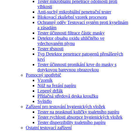
Tester mikrobiální penetrace odolnosti proti
vlhkosti
Anti-suchý mikrobiální penetrační tester
Blokovací zkušební vzorek procesoru
Ochranný oděv Testovací systém proti kyselinám
a zásadám
Tester účinnosti filtrace částic masky
Detektor obsahu oxidu uhličitého ve
vdechovaném plynu
Tester těsnosti
Typ Detektor penetrace patogenů přenášených
krví
Tester účinnosti pronikání krve do masky s
dotykovou barevnou obrazovkou
Pomocný spotřebič
Vzorník
Nůž na řezání papíru
Lepený držák
Přítlačná středová deska kroužku
Svítidlo
Zařízení pro testování hygienických vložek
Tester na prasknutí kuličky toaletního papíru
Tester rychlosti absorpce hygienických vložek
Tester disperzibility toaletního papíru
Ostatní testovací zařízení