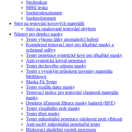
Stroboskop
Měřič lesku
Spektrodenzitometr
Spektrofotometr
Stroj na testování kovových materiálů
Stroj na opakované testování ohybem
Nástroj pro detekci masky
Tester výkonu látky zpomalující hoření
Komplexní testovací stroj pro lékařské masky a
ochranné oděvy
Tester penetrace syntetické krve pro lékařské masky
Anti-syntetická krevní penetrace
Tester dechového odporu masky
Tester s vysokým průtokem taveniny materiálu
Meltblown
Maska Fit Tester
Tester rozdílu tlaku masky
Testovací stolice pro testování vlastností materiálu
masky
Detektor účinnosti filtrace masky bakterií (BFE)
Tester vizuálního pole masky
Tester tření masky
Tester mikrobiální penetrace odolnosti proti vlhkosti
Anti-suchý mikrobiální penetrační tester
Blokovací zkušební vzorek procesoru