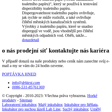
toaletního papíru)“, který se používá k testování
disperzibility toaletního papíru.
Dispergovatelnost toaletního papíru ovlivňuje,
jak rychle se může rozložit, a také ovlivňuje
čištění městských kanalizačních systémů.
Výrobky z toaletního papíru, které se snadno
dispergují ve vodě, jsou vhodnější pro čištění
městských odpadních vod. Oběh, takže...
dotaz
detail
o nás prodejní síť kontaktujte nás kariéra
V případě dotazů na naše produkty nebo ceník nám zanechte svůj e-
mail a my se vám do 24 hodin ozveme.
POPTÁVKA HNED
info@drktest.com
0086-531-85761369
© Copyright - 2010-2023: Všechna práva vyhrazena.
Horké
produkty
-
Sitemap
Laboratorní inkubátor
,
Malý inkubátor
,
Inkubátor pro štěňata
,
Inkubátor pro suchou lázeň Lab Line
,
Suchý inkubátor
,
Umělý