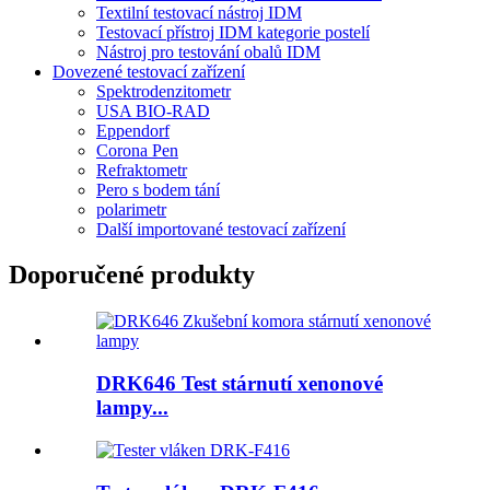
Textilní testovací nástroj IDM
Testovací přístroj IDM kategorie postelí
Nástroj pro testování obalů IDM
Dovezené testovací zařízení
Spektrodenzitometr
USA BIO-RAD
Eppendorf
Corona Pen
Refraktometr
Pero s bodem tání
polarimetr
Další importované testovací zařízení
Doporučené produkty
DRK646 Test stárnutí xenonové
lampy...