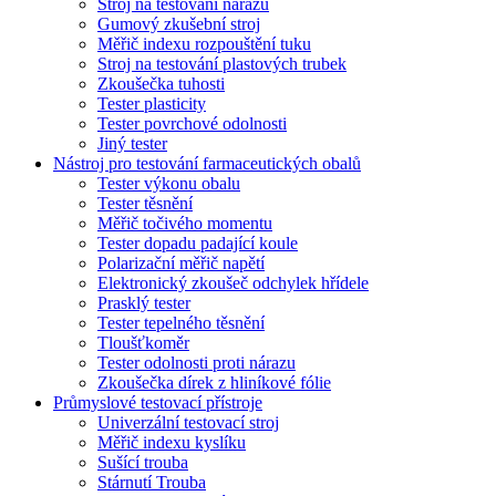
Stroj na testování nárazů
Gumový zkušební stroj
Měřič indexu rozpouštění tuku
Stroj na testování plastových trubek
Zkoušečka tuhosti
Tester plasticity
Tester povrchové odolnosti
Jiný tester
Nástroj pro testování farmaceutických obalů
Tester výkonu obalu
Tester těsnění
Měřič točivého momentu
Tester dopadu padající koule
Polarizační měřič napětí
Elektronický zkoušeč odchylek hřídele
Prasklý tester
Tester tepelného těsnění
Tloušťkoměr
Tester odolnosti proti nárazu
Zkoušečka dírek z hliníkové fólie
Průmyslové testovací přístroje
Univerzální testovací stroj
Měřič indexu kyslíku
Sušící trouba
Stárnutí Trouba