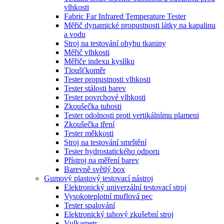
vlhkosti
Fabric Far Infrared Temperature Tester
Měřič dynamické propustnosti látky na kapalinu
a vodu
Stroj na testování ohybu tkaniny
Měřič vlhkosti
Měřiče indexu kyslíku
Tloušťkoměr
Tester propustnosti vlhkosti
Tester stálosti barev
Tester povrchové vlhkosti
Zkoušečka tuhosti
Tester odolnosti proti vertikálnímu plameni
Zkoušečka tření
Tester měkkosti
Stroj na testování smrštění
Tester hydrostatického odporu
Přístroj na měření barev
Barevně světlý box
Gumový plastový testovací nástroj
Elektronický univerzální testovací stroj
Vysokoteplotní muflová pec
Tester spalování
Elektronický tahový zkušební stroj
Vulkametr