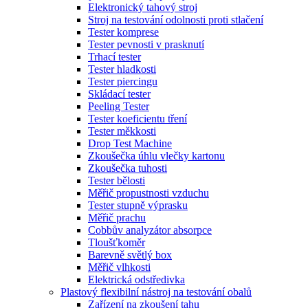
Elektronický tahový stroj
Stroj na testování odolnosti proti stlačení
Tester komprese
Tester pevnosti v prasknutí
Trhací tester
Tester hladkosti
Tester piercingu
Skládací tester
Peeling Tester
Tester koeficientu tření
Tester měkkosti
Drop Test Machine
Zkoušečka úhlu vlečky kartonu
Zkoušečka tuhosti
Tester bělosti
Měřič propustnosti vzduchu
Tester stupně výprasku
Měřič prachu
Cobbův analyzátor absorpce
Tloušťkoměr
Barevně světlý box
Měřič vlhkosti
Elektrická odstředivka
Plastový flexibilní nástroj na testování obalů
Zařízení na zkoušení tahu