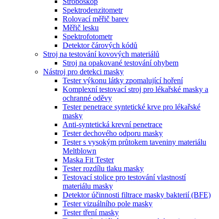
Stroboskop
Spektrodenzitometr
Rolovací měřič barev
Měřič lesku
Spektrofotometr
Detektor čárových kódů
Stroj na testování kovových materiálů
Stroj na opakované testování ohybem
Nástroj pro detekci masky
Tester výkonu látky zpomalující hoření
Komplexní testovací stroj pro lékařské masky a
ochranné oděvy
Tester penetrace syntetické krve pro lékařské
masky
Anti-syntetická krevní penetrace
Tester dechového odporu masky
Tester s vysokým průtokem taveniny materiálu
Meltblown
Maska Fit Tester
Tester rozdílu tlaku masky
Testovací stolice pro testování vlastností
materiálu masky
Detektor účinnosti filtrace masky bakterií (BFE)
Tester vizuálního pole masky
Tester tření masky