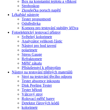
Box na konstantní teplotu a vlhkost
Stroboskop
Zkoušečka poruch napětí
Lékařské nástroje
Tester propustnosti
Odstředivka
Komora pro testování stability léčiva
Fotoelektrický testovací přístroj
Světelný kolorimetr
Analyzátor velikosti částic
Nástroj pro bod tavení
polarimetr
Stress Gauge
Refraktometr
Měřič zákalu
Příslušenství k přístrojům
Nástroj na testování tištěných materiálů
Stroj na testování třecího odporu
Tester absorpce inkoustu
Disk Peeling Tester
Tester bělosti
Válcový stroj
Rolovací měřič barev
Detektor čárových kódů
kolorimetr