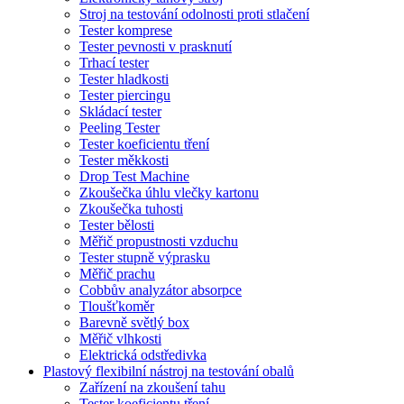
Stroj na testování odolnosti proti stlačení
Tester komprese
Tester pevnosti v prasknutí
Trhací tester
Tester hladkosti
Tester piercingu
Skládací tester
Peeling Tester
Tester koeficientu tření
Tester měkkosti
Drop Test Machine
Zkoušečka úhlu vlečky kartonu
Zkoušečka tuhosti
Tester bělosti
Měřič propustnosti vzduchu
Tester stupně výprasku
Měřič prachu
Cobbův analyzátor absorpce
Tloušťkoměr
Barevně světlý box
Měřič vlhkosti
Elektrická odstředivka
Plastový flexibilní nástroj na testování obalů
Zařízení na zkoušení tahu
Tester koeficientu tření