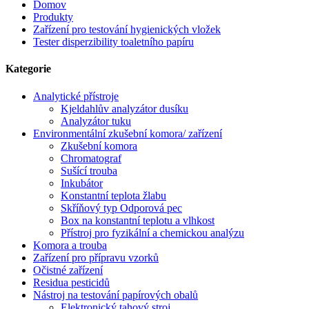
Domov
Produkty
Zařízení pro testování hygienických vložek
Tester disperzibility toaletního papíru
Kategorie
Analytické přístroje
Kjeldahlův analyzátor dusíku
Analyzátor tuku
Environmentální zkušební komora/ zařízení
Zkušební komora
Chromatograf
Sušící trouba
Inkubátor
Konstantní teplota žlabu
Skříňový typ Odporová pec
Box na konstantní teplotu a vlhkost
Přístroj pro fyzikální a chemickou analýzu
Komora a trouba
Zařízení pro přípravu vzorků
Očistné zařízení
Residua pesticidů
Nástroj na testování papírových obalů
Elektronický tahový stroj