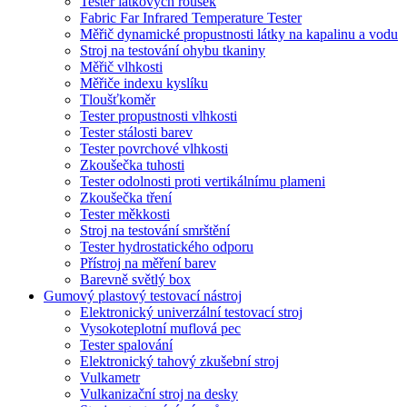
Tester látkových roušek
Fabric Far Infrared Temperature Tester
Měřič dynamické propustnosti látky na kapalinu a vodu
Stroj na testování ohybu tkaniny
Měřič vlhkosti
Měřiče indexu kyslíku
Tloušťkoměr
Tester propustnosti vlhkosti
Tester stálosti barev
Tester povrchové vlhkosti
Zkoušečka tuhosti
Tester odolnosti proti vertikálnímu plameni
Zkoušečka tření
Tester měkkosti
Stroj na testování smrštění
Tester hydrostatického odporu
Přístroj na měření barev
Barevně světlý box
Gumový plastový testovací nástroj
Elektronický univerzální testovací stroj
Vysokoteplotní muflová pec
Tester spalování
Elektronický tahový zkušební stroj
Vulkametr
Vulkanizační stroj na desky