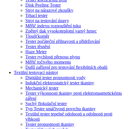
Disk Peeling Tester
Stroj na nárazové zkoušky
Trhací tester
Stroj na testování únavy
Měřič indexu rozpouštění tuku
Zpětný tlak vysokoteplotní varný hrnec
Tloušťkoměr
Tester počáteční přilnavosti a přidržování
Tester těsnění
Haze Meter
Tester rychlosti přenosu plynu
Měřič točivého momentu
Další zařízení pro testování flexibilních obalů
Textilní testovací nástroj
Digitální tester propustnosti vody
Indukční elektrostatický tester tkaniny
Mechanický tester
Tester výkonnosti tkaniny proti elektromagnetickému
záření
Suchý flokulační tester
Typ Tester smáčivosti povrchu tkaniny
Textilní tester tepelné odolnosti a odolnosti proti
vlhkosti
Tester propustnosti tkaniny