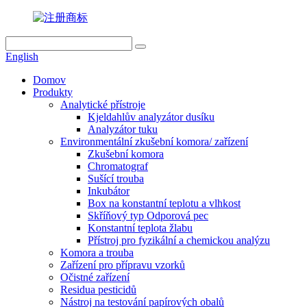
English
Domov
Produkty
Analytické přístroje
Kjeldahlův analyzátor dusíku
Analyzátor tuku
Environmentální zkušební komora/ zařízení
Zkušební komora
Chromatograf
Sušící trouba
Inkubátor
Box na konstantní teplotu a vlhkost
Skříňový typ Odporová pec
Konstantní teplota žlabu
Přístroj pro fyzikální a chemickou analýzu
Komora a trouba
Zařízení pro přípravu vzorků
Očistné zařízení
Residua pesticidů
Nástroj na testování papírových obalů