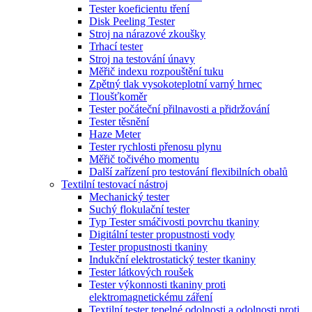
Tester koeficientu tření
Disk Peeling Tester
Stroj na nárazové zkoušky
Trhací tester
Stroj na testování únavy
Měřič indexu rozpouštění tuku
Zpětný tlak vysokoteplotní varný hrnec
Tloušťkoměr
Tester počáteční přilnavosti a přidržování
Tester těsnění
Haze Meter
Tester rychlosti přenosu plynu
Měřič točivého momentu
Další zařízení pro testování flexibilních obalů
Textilní testovací nástroj
Mechanický tester
Suchý flokulační tester
Typ Tester smáčivosti povrchu tkaniny
Digitální tester propustnosti vody
Tester propustnosti tkaniny
Indukční elektrostatický tester tkaniny
Tester látkových roušek
Tester výkonnosti tkaniny proti
elektromagnetickému záření
Textilní tester tepelné odolnosti a odolnosti proti