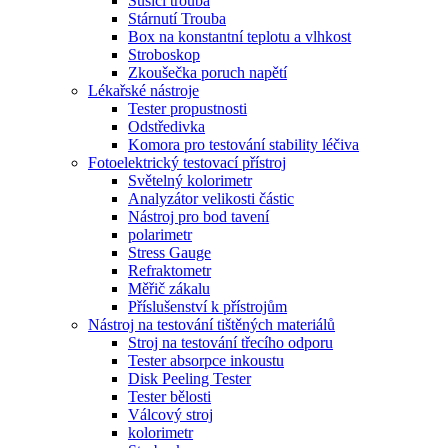
Sušící trouba
Stárnutí Trouba
Box na konstantní teplotu a vlhkost
Stroboskop
Zkoušečka poruch napětí
Lékařské nástroje
Tester propustnosti
Odstředivka
Komora pro testování stability léčiva
Fotoelektrický testovací přístroj
Světelný kolorimetr
Analyzátor velikosti částic
Nástroj pro bod tavení
polarimetr
Stress Gauge
Refraktometr
Měřič zákalu
Příslušenství k přístrojům
Nástroj na testování tištěných materiálů
Stroj na testování třecího odporu
Tester absorpce inkoustu
Disk Peeling Tester
Tester bělosti
Válcový stroj
kolorimetr