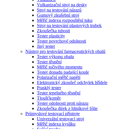
Vulkanizační stroj na desky
Stroj na testování nárazů
Gumový zkušební stroj
Měřič indexu rozpouštění tuku
Stroj na testování plastových trubek
Zkoušečka tuhosti
Tester plasticity
Tester povrchové odolnosti
Jiný tester
Nástroj pro testování farmaceutických obalů
Tester výkonu obalu
Tester těsnění
Měřič točivého momentu
Tester dopadu padající koule
Polarizační měřič napětí
Elektronický zkoušeč odchylek hřídele
Prasklý tester
Tester tepelného těsnění
Tloušťkoměr
Tester odolnosti proti nárazu
Zkoušečka dírek z hliníkové fólie
Průmyslové testovací přístroje
Univerzální testovací stroj
Měřič indexu kyslíku