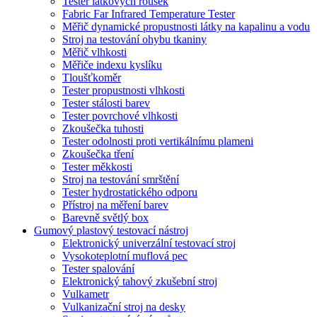
Tester látkových roušek
Fabric Far Infrared Temperature Tester
Měřič dynamické propustnosti látky na kapalinu a vodu
Stroj na testování ohybu tkaniny
Měřič vlhkosti
Měřiče indexu kyslíku
Tloušťkoměr
Tester propustnosti vlhkosti
Tester stálosti barev
Tester povrchové vlhkosti
Zkoušečka tuhosti
Tester odolnosti proti vertikálnímu plameni
Zkoušečka tření
Tester měkkosti
Stroj na testování smrštění
Tester hydrostatického odporu
Přístroj na měření barev
Barevně světlý box
Gumový plastový testovací nástroj
Elektronický univerzální testovací stroj
Vysokoteplotní muflová pec
Tester spalování
Elektronický tahový zkušební stroj
Vulkametr
Vulkanizační stroj na desky