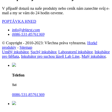
V případě dotazů na naše produkty nebo ceník nám zanechte svůj e-
mail a my se vám do 24 hodin ozveme.
POPTÁVKA HNED
info@drktest.com
0086-531-85761369
© Copyright - 2010-2023: Všechna práva vyhrazena.
Horké
produkty
-
Sitemap
Umělý inkubátor
,
Suchý inkubátor
,
Laboratorní inkubátor
,
Inkubátor
pro štěňata
,
Inkubátor pro suchou lázeň Lab Line
,
Malý inkubátor
,
Telefon
Tel
0086-531-85761369