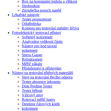
Box na konstantní teplotu a vlhkost
Stroboskop
Zkoušečka poruch napětí
Lékařské nástroje
Tester propustnosti
Odstředivka
Komora pro testování stability léčiva
Fotoelektrický testovací přístroj
Světelný kolorimetr
Analyzátor velikosti částic
Nástroj pro bod tavení
polarimetr
Stress Gauge
Refraktometr
Měřič zákalu
Příslušenství k přístrojům
Nástroj na testování tištěných materiálů
Stroj na testování třecího odporu
Tester absorpce inkoustu
Disk Peeling Tester
Tester bělosti
Válcový stroj
Rolovací měřič barev
Detektor čárových kódů
kolorimetr