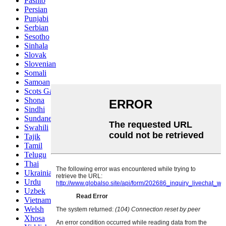
Pashto
Persian
Punjabi
Serbian
Sesotho
Sinhala
Slovak
Slovenian
Somali
Samoan
Scots Gaelic
Shona
Sindhi
Sundanese
Swahili
Tajik
Tamil
Telugu
Thai
Ukrainian
Urdu
Uzbek
Vietnamese
Welsh
Xhosa