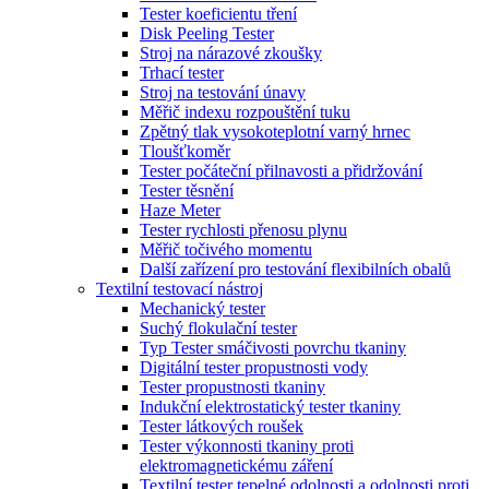
Tester koeficientu tření
Disk Peeling Tester
Stroj na nárazové zkoušky
Trhací tester
Stroj na testování únavy
Měřič indexu rozpouštění tuku
Zpětný tlak vysokoteplotní varný hrnec
Tloušťkoměr
Tester počáteční přilnavosti a přidržování
Tester těsnění
Haze Meter
Tester rychlosti přenosu plynu
Měřič točivého momentu
Další zařízení pro testování flexibilních obalů
Textilní testovací nástroj
Mechanický tester
Suchý flokulační tester
Typ Tester smáčivosti povrchu tkaniny
Digitální tester propustnosti vody
Tester propustnosti tkaniny
Indukční elektrostatický tester tkaniny
Tester látkových roušek
Tester výkonnosti tkaniny proti
elektromagnetickému záření
Textilní tester tepelné odolnosti a odolnosti proti