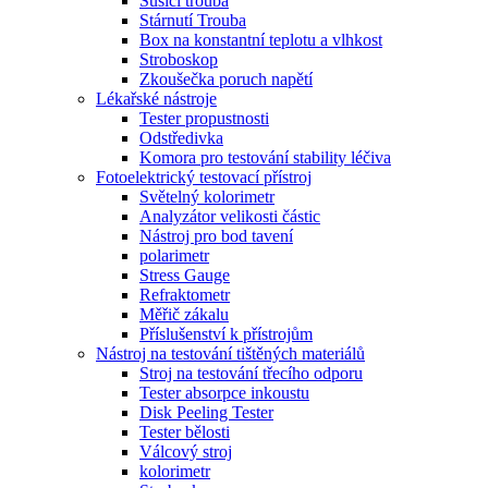
Sušící trouba
Stárnutí Trouba
Box na konstantní teplotu a vlhkost
Stroboskop
Zkoušečka poruch napětí
Lékařské nástroje
Tester propustnosti
Odstředivka
Komora pro testování stability léčiva
Fotoelektrický testovací přístroj
Světelný kolorimetr
Analyzátor velikosti částic
Nástroj pro bod tavení
polarimetr
Stress Gauge
Refraktometr
Měřič zákalu
Příslušenství k přístrojům
Nástroj na testování tištěných materiálů
Stroj na testování třecího odporu
Tester absorpce inkoustu
Disk Peeling Tester
Tester bělosti
Válcový stroj
kolorimetr