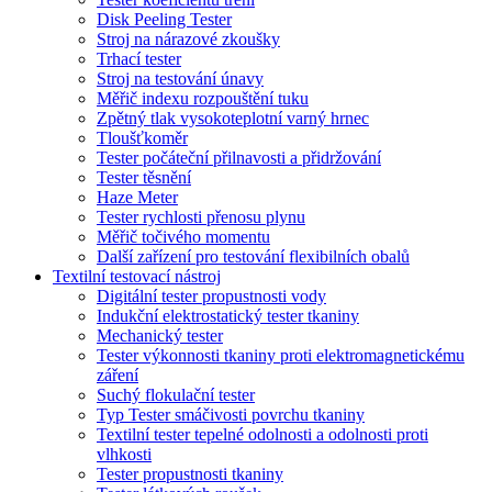
Disk Peeling Tester
Stroj na nárazové zkoušky
Trhací tester
Stroj na testování únavy
Měřič indexu rozpouštění tuku
Zpětný tlak vysokoteplotní varný hrnec
Tloušťkoměr
Tester počáteční přilnavosti a přidržování
Tester těsnění
Haze Meter
Tester rychlosti přenosu plynu
Měřič točivého momentu
Další zařízení pro testování flexibilních obalů
Textilní testovací nástroj
Digitální tester propustnosti vody
Indukční elektrostatický tester tkaniny
Mechanický tester
Tester výkonnosti tkaniny proti elektromagnetickému
záření
Suchý flokulační tester
Typ Tester smáčivosti povrchu tkaniny
Textilní tester tepelné odolnosti a odolnosti proti
vlhkosti
Tester propustnosti tkaniny