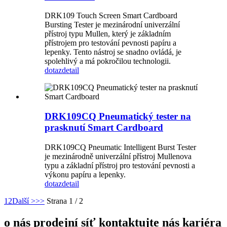
DRK109 Touch Screen Smart Cardboard
Bursting Tester je mezinárodní univerzální
přístroj typu Mullen, který je základním
přístrojem pro testování pevnosti papíru a
lepenky. Tento nástroj se snadno ovládá, je
spolehlivý a má pokročilou technologii.
dotaz
detail
DRK109CQ Pneumatický tester na
prasknutí Smart Cardboard
DRK109CQ Pneumatic Intelligent Burst Tester
je mezinárodně univerzální přístroj Mullenova
typu a základní přístroj pro testování pevnosti a
výkonu papíru a lepenky.
dotaz
detail
1
2
Další >
>>
Strana 1 / 2
o nás prodejní síť kontaktujte nás kariéra