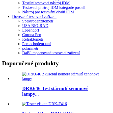
Textilní testovací nástroj IDM
Testovací přístroj IDM kategorie postelí
Nástroj pro testování obalů IDM
Dovezené testovací zařízení
Spektrodenzitometr
USA BIO-RAD
Eppendorf
Corona Pen
Refraktometr
Pero s bodem tání
polarimetr
Další importované testovací zařízení
Doporučené produkty
DRK646 Test stárnutí xenonové
lampy...