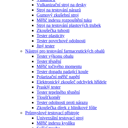
Vulkanizační stroj na desky
Stroj na testování nárazů
Gumový zkušební stroj
Měřič indexu rozpouštění tuku
Stroj na testování plastových trubek
Zkoušečka tuhosti
Tester plasticity
Tester povrchové odolnosti
Jiný tester
Nástroj pro testování farmaceutických obalů
Tester výkonu obalu
Tester těsnění
Měřič točivého momentu
Tester dopadu padající koule
Polarizační měřič napětí
Elektronický zkoušeč odchylek hřídele
Prasklý tester
Tester tepelného těsnění
Tloušťkoměr
Tester odolnosti proti nárazu
Zkoušečka dírek z hliníkové fólie
Průmyslové testovací přístroje
Univerzální testovací stroj
Měřič indexu kyslíku