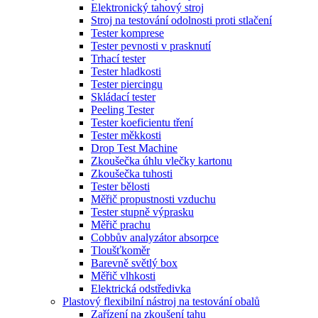
Elektronický tahový stroj
Stroj na testování odolnosti proti stlačení
Tester komprese
Tester pevnosti v prasknutí
Trhací tester
Tester hladkosti
Tester piercingu
Skládací tester
Peeling Tester
Tester koeficientu tření
Tester měkkosti
Drop Test Machine
Zkoušečka úhlu vlečky kartonu
Zkoušečka tuhosti
Tester bělosti
Měřič propustnosti vzduchu
Tester stupně výprasku
Měřič prachu
Cobbův analyzátor absorpce
Tloušťkoměr
Barevně světlý box
Měřič vlhkosti
Elektrická odstředivka
Plastový flexibilní nástroj na testování obalů
Zařízení na zkoušení tahu