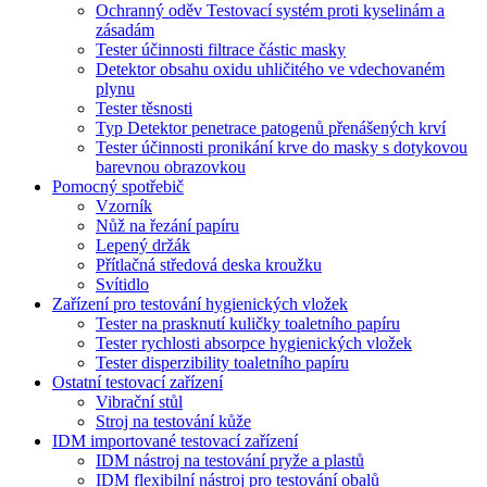
Ochranný oděv Testovací systém proti kyselinám a
zásadám
Tester účinnosti filtrace částic masky
Detektor obsahu oxidu uhličitého ve vdechovaném
plynu
Tester těsnosti
Typ Detektor penetrace patogenů přenášených krví
Tester účinnosti pronikání krve do masky s dotykovou
barevnou obrazovkou
Pomocný spotřebič
Vzorník
Nůž na řezání papíru
Lepený držák
Přítlačná středová deska kroužku
Svítidlo
Zařízení pro testování hygienických vložek
Tester na prasknutí kuličky toaletního papíru
Tester rychlosti absorpce hygienických vložek
Tester disperzibility toaletního papíru
Ostatní testovací zařízení
Vibrační stůl
Stroj na testování kůže
IDM importované testovací zařízení
IDM nástroj na testování pryže a plastů
IDM flexibilní nástroj pro testování obalů