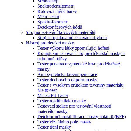
Stroboskop
Spektrodenzitometr
Rolovací měřič barev
Měřič lesku
Spektrofotometr
Detektor čárových kódů
Stroj na testování kovových materiálů
Stroj na opakované testování ohybem
Nástroj pro detekci masky
Tester výkonu látky zpomalující hoření
Komplexní testovací stroj pro lékařské masky a
ochranné oděvy
Tester penetrace syntetické krve pro lékařské
masky
Anti-syntetická krevní penetrace
Tester dechového odporu masky
Tester s vysokým průtokem taveniny materiálu
Meltblown
Maska Fit Tester
Tester rozdílu tlaku masky
Testovací stolice pro testování vlastností
materiálu masky
Detektor účinnosti filtrace masky bakterií (BFE)
Tester vizuálního pole masky
Tester tření masky