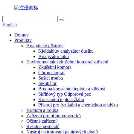
English
Domov
Produkty
Analytické přístroje
Kjeldahlův analyzátor dusíku
Analyzátor tuku
Environmentální zkušební komora/ zařízení
Zkušební komora
Chromatograf
Sušící trouba
Inkubátor
Box na konstantní teplotu a vlhkost
Skříňový typ Odporová pec
Konstantní teplota žlabu
Přístroj pro fyzikální a chemickou analýzu
Komora a trouba
Zařízení pro přípravu vzorků
Očistné zařízení
Residua pesticidů
Nástroj na testování papírových obalů