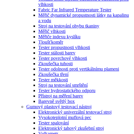
vlhkosti
Fabric Far Infrared Temperature Tester
Měřič dynamické propustnosti látky na kapalinu
a vodu
Stroj na testování ohybu tkaniny
Měřič vlhkosti
Měřiče indexu kyslíku
Tloušťkoměr
Tester propustnosti vlhkosti
Tester stálosti barev
Tester povrchové vlhkosti
Zkoušečka tuhosti
Tester odolnosti proti vertikálnímu plameni
Zkoušečka tření
Tester měkkosti
Stroj na testování smrštění
Tester hydrostatického odporu
Přístroj na měření barev
Barevně světlý box
Gumový plastový testovací nástroj
Elektronický univerzální testovací stroj
Vysokoteplotní muflová pec
Tester spalování
Elektronický tahový zkušební stroj
Vulkametr