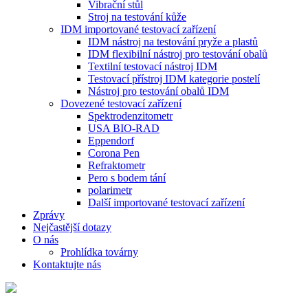
Vibrační stůl
Stroj na testování kůže
IDM importované testovací zařízení
IDM nástroj na testování pryže a plastů
IDM flexibilní nástroj pro testování obalů
Textilní testovací nástroj IDM
Testovací přístroj IDM kategorie postelí
Nástroj pro testování obalů IDM
Dovezené testovací zařízení
Spektrodenzitometr
USA BIO-RAD
Eppendorf
Corona Pen
Refraktometr
Pero s bodem tání
polarimetr
Další importované testovací zařízení
Zprávy
Nejčastější dotazy
O nás
Prohlídka továrny
Kontaktujte nás