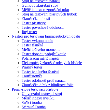
Stroj na testování nárazů
Gumový zkušební stroj
Měřič indexu rozpouštění tuku
Stroj na testování plastových trubek
Zkoušečka tuhosti
Tester plasticity
Tester povrchové odolnosti
Jiný tester
Nástroj pro testování farmaceutických obalů
Tester výkonu obalu
Tester těsnění
Měřič točivého momentu
Tester dopadu padající koule
Polarizační měřič napětí
Elektronický zkoušeč odchylek hřídele
Prasklý tester
Tester tepelného těsnění
Tloušťkoměr
Tester odolnosti proti nárazu
Zkoušečka dírek z hliníkové fólie
Průmyslové testovací přístroje
Univerzální testovací stroj
Měřič indexu kyslíku
Sušící trouba
Stárnutí Trouba