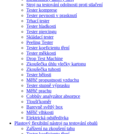
Stroj na testování odolnosti proti stlačení
Tester komprese
Tester pevnosti v prasknutí
Trhací tester
Tester hladkosti
Tester piercingu
Skládací tester
Peeling Tester
Tester koeficientu tření
Tester měkkosti
Drop Test Machine
Zkoušečka úhlu vlečky kartonu
Zkoušečka tuhosti
Tester bělosti
Měřič propustnosti vzduchu
Tester stupně výprasku
Měřič prachu
Cobbův analyzátor absorpce
Tloušťkoměr
Barevně světlý box
Měřič vlhkosti
Elektrická odstředivka
Plastový flexibilní nástroj na testování obalů
Zařízení na zkoušení tahu
Tester koeficientu tření