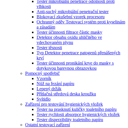
Tester mikrobiální penetrace odolnosti proti
vlhkosti
Anti-suchý mikrobiální penetrační tester
Blokovací zkušební vzorek procesoru
Ochranný oděv Testovací systém proti kyselinám
a zásadám
Tester účinnosti filtrace částic masky
Detektor obsahu oxidu uhličitého ve
vdechovaném plynu
Tester těsnosti
Typ Detektor penetrace patogenů přenášených
krví
Tester účinnosti pronikání krve do masky s
dotykovou barevnou obrazovkou
Pomocný spotřebič
Vzorník
Nůž na řezání papíru
Lepený držák
Přítlačná středová deska kroužku
Svítidlo
Zařízení pro testování hygienických vložek
Tester na prasknutí kuličky toaletního papíru
Tester rychlosti absorpce hygienických vložek
Tester disperzibility toaletního papíru
Ostatní testovací zařízení