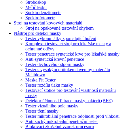
Stroboskop
Měřič lesku
Spektrodenzitometr
Spektrofotometr
Stroj na testování kovových materiálů
Stroj na opakované testování ohybem
Nástroj pro detekci masky
Tester výkonu látky zpomalující hoření
Komplexní testovací stroj pro lékařské masky a
ochranné oděvy
Tester penetrace syntetické krve pro lékařské masky
Anti-syntetická krevní penetrace
Tester dechového odporu masky
Tester s vysokým průtokem taveniny materiálu
Meltblown
Maska Fit Tester
Tester rozdílu tlaku masky
Testovací stolice pro testování vlastností materiálu
masky
Detektor účinnosti filtrace masky bakterií (BFE)
Tester vizuálního pole masky
Tester tření masky
Tester mikrobiální penetrace odolnosti proti vlhkosti
Anti-suchý mikrobiální penetrační tester
Blokovací zkušební vzorek procesoru