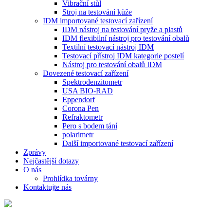
Vibrační stůl
Stroj na testování kůže
IDM importované testovací zařízení
IDM nástroj na testování pryže a plastů
IDM flexibilní nástroj pro testování obalů
Textilní testovací nástroj IDM
Testovací přístroj IDM kategorie postelí
Nástroj pro testování obalů IDM
Dovezené testovací zařízení
Spektrodenzitometr
USA BIO-RAD
Eppendorf
Corona Pen
Refraktometr
Pero s bodem tání
polarimetr
Další importované testovací zařízení
Zprávy
Nejčastější dotazy
O nás
Prohlídka továrny
Kontaktujte nás