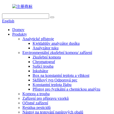
English
Domov
Produkty
Analytické přístroje
Kjeldahlův analyzátor dusíku
Analyzátor tuku
Environmentální zkušební komora/ zařízení
Zkušební komora
Chromatograf
Sušící trouba
Inkubátor
Box na konstantní teplotu a vlhkost
Skříňový typ Odporová pec
Konstantní teplota žlabu
Přístroj pro fyzikální a chemickou analýzu
Komora a trouba
Zařízení pro přípravu vzorků
Očistné zařízení
Residua pesticidů
Nástroj na testování papírových obalů