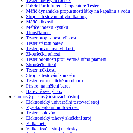
Tester látkových roušek
Fabric Far Infrared Temperature Tester
Měřič dynamické propustnosti látky na kapalinu a vodu
Stroj na testování ohybu tkaniny
Měřič vlhkosti
Měřiče indexu kyslíku
Tloušťkoměr
Tester propustnosti vlhkosti
Tester stálosti barev
Tester povrchové vlhkosti
Zkoušečka tuhosti
Tester odolnosti proti vertikálnímu plameni
Zkoušečka tření
Tester měkkosti
Stroj na testování smrštění
Tester hydrostatického odporu
Přístroj na měření barev
Barevně světlý box
Gumový plastový testovací nástroj
Elektronický univerzální testovací stroj
Vysokoteplotní muflová pec
Tester spalování
Elektronický tahový zkušební stroj
Vulkametr
Vulkanizační stroj na desky