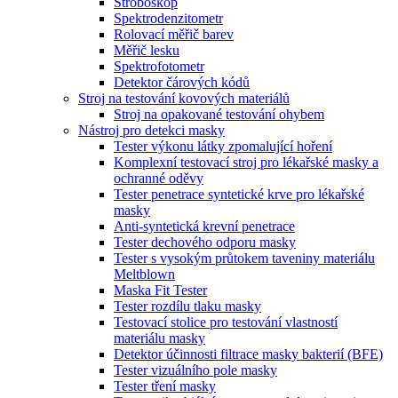
Stroboskop
Spektrodenzitometr
Rolovací měřič barev
Měřič lesku
Spektrofotometr
Detektor čárových kódů
Stroj na testování kovových materiálů
Stroj na opakované testování ohybem
Nástroj pro detekci masky
Tester výkonu látky zpomalující hoření
Komplexní testovací stroj pro lékařské masky a
ochranné oděvy
Tester penetrace syntetické krve pro lékařské
masky
Anti-syntetická krevní penetrace
Tester dechového odporu masky
Tester s vysokým průtokem taveniny materiálu
Meltblown
Maska Fit Tester
Tester rozdílu tlaku masky
Testovací stolice pro testování vlastností
materiálu masky
Detektor účinnosti filtrace masky bakterií (BFE)
Tester vizuálního pole masky
Tester tření masky