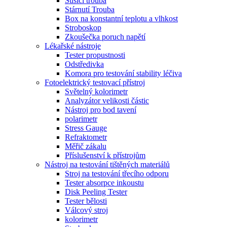
Sušící trouba
Stárnutí Trouba
Box na konstantní teplotu a vlhkost
Stroboskop
Zkoušečka poruch napětí
Lékařské nástroje
Tester propustnosti
Odstředivka
Komora pro testování stability léčiva
Fotoelektrický testovací přístroj
Světelný kolorimetr
Analyzátor velikosti částic
Nástroj pro bod tavení
polarimetr
Stress Gauge
Refraktometr
Měřič zákalu
Příslušenství k přístrojům
Nástroj na testování tištěných materiálů
Stroj na testování třecího odporu
Tester absorpce inkoustu
Disk Peeling Tester
Tester bělosti
Válcový stroj
kolorimetr