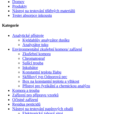
Domov
Produkty
Nástroj na testování tištěných materiálů
Tester absorpce inkoustu
Kategorie
Analytické přístroje
Kjeldahlův analyzátor dusíku
Analyzátor tuku
Environmentální zkušební komora/ zařízení
Zkušební komora
Chromatograf
Sušící trouba
Inkubátor
Konstantní teplota žlabu
Skříňový typ Odporová pec
Box na konstantní teplotu a vlhkost
Přístroj pro fyzikální a chemickou analýzu
Komora a trouba
Zařízení pro přípravu vzorků
Očistné zařízení
Residua pesticidů
Nástroj na testování papírových obalů
Elektronický tahový stroj