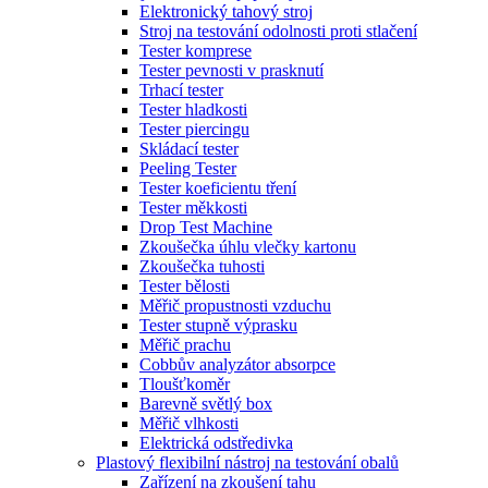
Elektronický tahový stroj
Stroj na testování odolnosti proti stlačení
Tester komprese
Tester pevnosti v prasknutí
Trhací tester
Tester hladkosti
Tester piercingu
Skládací tester
Peeling Tester
Tester koeficientu tření
Tester měkkosti
Drop Test Machine
Zkoušečka úhlu vlečky kartonu
Zkoušečka tuhosti
Tester bělosti
Měřič propustnosti vzduchu
Tester stupně výprasku
Měřič prachu
Cobbův analyzátor absorpce
Tloušťkoměr
Barevně světlý box
Měřič vlhkosti
Elektrická odstředivka
Plastový flexibilní nástroj na testování obalů
Zařízení na zkoušení tahu