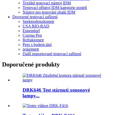
Textilní testovací nástroj IDM
Testovací přístroj IDM kategorie postelí
Nástroj pro testování obalů IDM
Dovezené testovací zařízení
Spektrodenzitometr
USA BIO-RAD
Eppendorf
Corona Pen
Refraktometr
Pero s bodem tání
polarimetr
Další importované testovací zařízení
Doporučené produkty
DRK646 Test stárnutí xenonové
lampy...