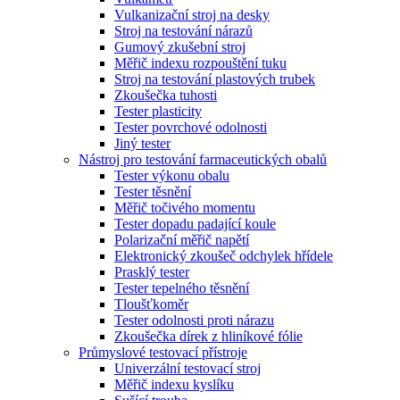
Vulkanizační stroj na desky
Stroj na testování nárazů
Gumový zkušební stroj
Měřič indexu rozpouštění tuku
Stroj na testování plastových trubek
Zkoušečka tuhosti
Tester plasticity
Tester povrchové odolnosti
Jiný tester
Nástroj pro testování farmaceutických obalů
Tester výkonu obalu
Tester těsnění
Měřič točivého momentu
Tester dopadu padající koule
Polarizační měřič napětí
Elektronický zkoušeč odchylek hřídele
Prasklý tester
Tester tepelného těsnění
Tloušťkoměr
Tester odolnosti proti nárazu
Zkoušečka dírek z hliníkové fólie
Průmyslové testovací přístroje
Univerzální testovací stroj
Měřič indexu kyslíku