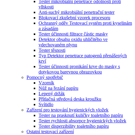
Tester mikrobiální penetrace odolnosti proti
vlhkosti
Anti-suchý mikrobiální penetrační tester
Blokovací zkušební vzorek procesoru
Ochranný oděv Testovací systém proti kyselinám
a zásadám
Tester účinnosti filtrace částic masky
Detektor obsahu oxidu uhličitého ve
vdechovaném plynu
Tester těsnosti
Typ Detektor penetrace patogenů přenášených
krví
Tester účinnosti pronikání krve do masky s
dotykovou barevnou obrazovkou
Pomocný spotřebič
Vzorník
Nůž na řezání papíru
Lepený držák
Přítlačná středová deska kroužku
Svítidlo
Zařízení pro testování hygienických vložek
Tester na prasknutí kuličky toaletního papíru
Tester rychlosti absorpce hygienických vložek
Tester disperzibility toaletního papíru
Ostatní testovací zařízení