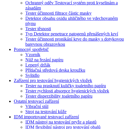
Ochranný oděv Testovací systém proti kyselinám a
zásadám
Tester účinnosti filtrace částic masky
Detektor obsahu oxidu uhličitého ve vdechovaném
plynu
Tester těsnosti
Typ Detektor penetrace patogenů přenášených krví
Tester účinnosti pronikání krve do masky s dotykovou
barevnou obrazovkou
Pomocný spotřebič
Vzorník
Nůž na řezání papíru
Lepený držák
Přítlačná středová deska kroužku
Svítidlo
Zařízení pro testování hygienických vložek
Tester na prasknutí kuličky toaletního papíru
Tester rychlosti absorpce hygienických vložek
Tester disperzibility toaletního papíru
Ostatní testovací zařízení
Vibrační stůl
Stroj na testování kůže
IDM importované testovací zařízení
IDM nástroj na testování pryže a plastů
IDM flexibilní nástroj pro testování obalů