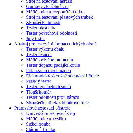
Stroj na testování nárazů
Gumový zkušební stroj
Měřič indexu rozpouštění tuku
Stroj na testování plastových trubek
Zkoušečka tuhosti
Tester plasticity
Tester povrchové odolnosti
Jiný tester
Nástroj pro testování farmaceutických obalů
Tester výkonu obalu
Tester těsnění
Měřič točivého momentu
Tester dopadu padající koule
Polarizační měřič napětí
Elektronický zkoušeč odchylek hřídele
Prasklý tester
Tester tepelného těsnění
Tloušťkoměr
Tester odolnosti proti nárazu
Zkoušečka dírek z hliníkové fólie
Průmyslové testovací přístroje
Univerzální testovací stroj
Měřič indexu kyslíku
Sušící trouba
Stárnutí Trouba