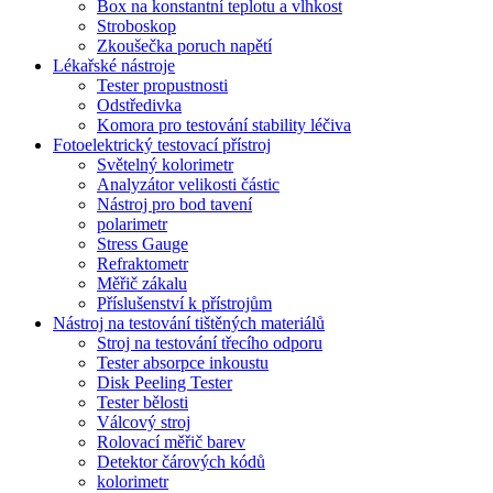
Box na konstantní teplotu a vlhkost
Stroboskop
Zkoušečka poruch napětí
Lékařské nástroje
Tester propustnosti
Odstředivka
Komora pro testování stability léčiva
Fotoelektrický testovací přístroj
Světelný kolorimetr
Analyzátor velikosti částic
Nástroj pro bod tavení
polarimetr
Stress Gauge
Refraktometr
Měřič zákalu
Příslušenství k přístrojům
Nástroj na testování tištěných materiálů
Stroj na testování třecího odporu
Tester absorpce inkoustu
Disk Peeling Tester
Tester bělosti
Válcový stroj
Rolovací měřič barev
Detektor čárových kódů
kolorimetr