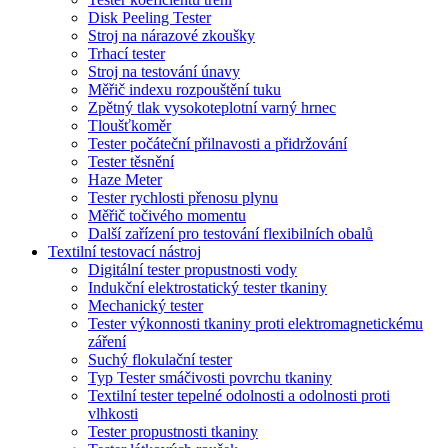
Disk Peeling Tester
Stroj na nárazové zkoušky
Trhací tester
Stroj na testování únavy
Měřič indexu rozpouštění tuku
Zpětný tlak vysokoteplotní varný hrnec
Tloušťkoměr
Tester počáteční přilnavosti a přidržování
Tester těsnění
Haze Meter
Tester rychlosti přenosu plynu
Měřič točivého momentu
Další zařízení pro testování flexibilních obalů
Textilní testovací nástroj
Digitální tester propustnosti vody
Indukční elektrostatický tester tkaniny
Mechanický tester
Tester výkonnosti tkaniny proti elektromagnetickému
záření
Suchý flokulační tester
Typ Tester smáčivosti povrchu tkaniny
Textilní tester tepelné odolnosti a odolnosti proti
vlhkosti
Tester propustnosti tkaniny