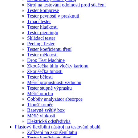
Stroj na testování odolnosti proti stlačení
Tester komprese
Tester pevnosti v prasknutí
Trhací tester
Tester hladkosti
Tester piercingu
Skládací tester
Peeling Tester
Tester koeficientu tření
Tester měkkosti
Drop Test Machine
Zkoušečka úhlu vlečky kartonu
Zkoušečka tuhosti
Tester bělosti
Měřič propustnosti vzduchu
Tester stupně výprasku
Měřič prachu
Cobbův analyzátor absorpce
Tloušťkoměr
Barevně světlý box
Měřič vlhkosti
Elektrická odstředivka
Plastový flexibilní nástroj na testování obalů
Zařízení na zkoušení tahu
Tester koeficientu tření