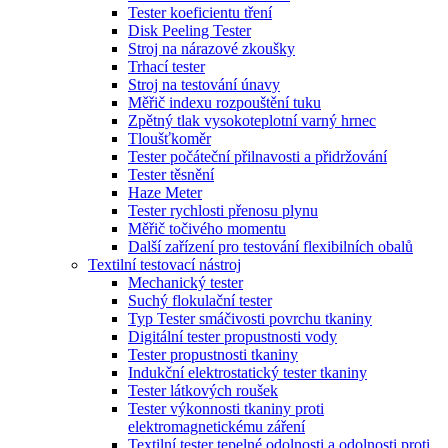
Tester koeficientu tření
Disk Peeling Tester
Stroj na nárazové zkoušky
Trhací tester
Stroj na testování únavy
Měřič indexu rozpouštění tuku
Zpětný tlak vysokoteplotní varný hrnec
Tloušťkoměr
Tester počáteční přilnavosti a přidržování
Tester těsnění
Haze Meter
Tester rychlosti přenosu plynu
Měřič točivého momentu
Další zařízení pro testování flexibilních obalů
Textilní testovací nástroj
Mechanický tester
Suchý flokulační tester
Typ Tester smáčivosti povrchu tkaniny
Digitální tester propustnosti vody
Tester propustnosti tkaniny
Indukční elektrostatický tester tkaniny
Tester látkových roušek
Tester výkonnosti tkaniny proti
elektromagnetickému záření
Textilní tester tepelné odolnosti a odolnosti proti