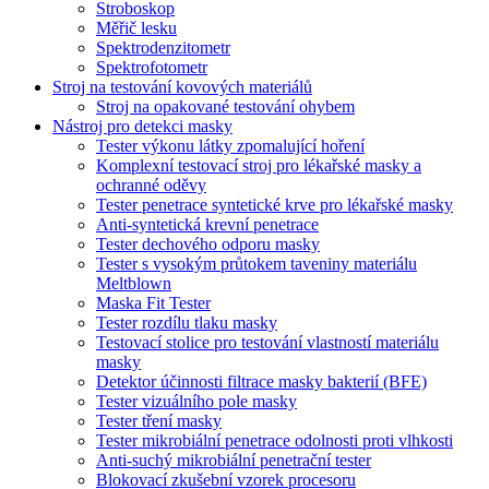
Stroboskop
Měřič lesku
Spektrodenzitometr
Spektrofotometr
Stroj na testování kovových materiálů
Stroj na opakované testování ohybem
Nástroj pro detekci masky
Tester výkonu látky zpomalující hoření
Komplexní testovací stroj pro lékařské masky a
ochranné oděvy
Tester penetrace syntetické krve pro lékařské masky
Anti-syntetická krevní penetrace
Tester dechového odporu masky
Tester s vysokým průtokem taveniny materiálu
Meltblown
Maska Fit Tester
Tester rozdílu tlaku masky
Testovací stolice pro testování vlastností materiálu
masky
Detektor účinnosti filtrace masky bakterií (BFE)
Tester vizuálního pole masky
Tester tření masky
Tester mikrobiální penetrace odolnosti proti vlhkosti
Anti-suchý mikrobiální penetrační tester
Blokovací zkušební vzorek procesoru