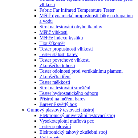
vlhkosti
Fabric Far Infrared Temperature Tester
Měřič dynamické propustnosti látky na kapalinu
a vodu
Stroj na testování ohybu tkaniny
Měřič vlhkosti
Měřiče indexu kyslíku
Tloušťkoměr
Tester propustnosti vlhkosti
Tester stálosti barev
Tester povrchové vlhkosti
Zkoušečka tuhosti
Tester odolnosti proti vertikálnímu plameni
Zkoušečka tření
Tester měkkosti
Stroj na testování smrštění
Tester hydrostatického odporu
Přístroj na měření barev
Barevně světlý box
Gumový plastový testovací nástroj
Elektronický univerzální testovací stroj
Vysokoteplotní muflová pec
Tester spalování
Elektronický tahový zkušební stroj
Vulkametr