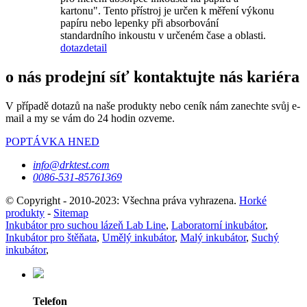
kartonu". Tento přístroj je určen k měření výkonu
papíru nebo lepenky při absorbování
standardního inkoustu v určeném čase a oblasti.
dotaz
detail
o nás prodejní síť kontaktujte nás kariéra
V případě dotazů na naše produkty nebo ceník nám zanechte svůj e-
mail a my se vám do 24 hodin ozveme.
POPTÁVKA HNED
info@drktest.com
0086-531-85761369
© Copyright - 2010-2023: Všechna práva vyhrazena.
Horké
produkty
-
Sitemap
Inkubátor pro suchou lázeň Lab Line
,
Laboratorní inkubátor
,
Inkubátor pro štěňata
,
Umělý inkubátor
,
Malý inkubátor
,
Suchý
inkubátor
,
Telefon