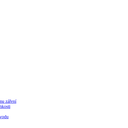
mu záření
lhkosti
 vodu