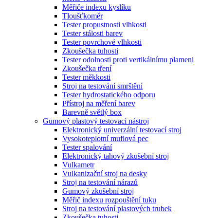
Měřiče indexu kyslíku
Tloušťkoměr
Tester propustnosti vlhkosti
Tester stálosti barev
Tester povrchové vlhkosti
Zkoušečka tuhosti
Tester odolnosti proti vertikálnímu plameni
Zkoušečka tření
Tester měkkosti
Stroj na testování smrštění
Tester hydrostatického odporu
Přístroj na měření barev
Barevně světlý box
Gumový plastový testovací nástroj
Elektronický univerzální testovací stroj
Vysokoteplotní muflová pec
Tester spalování
Elektronický tahový zkušební stroj
Vulkametr
Vulkanizační stroj na desky
Stroj na testování nárazů
Gumový zkušební stroj
Měřič indexu rozpouštění tuku
Stroj na testování plastových trubek
Zkoušečka tuhosti