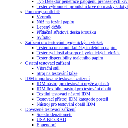
Typ Detektor penetrace patogenů přenášených krv
Tester výkonnosti pronikání krve do masky s dot
Pomocný spotřebič
Vzorník
Nůž na řezání papíru
Lepený držák
Přítlačná středová deska kroužku
Svítidlo
Zařízení pro testování hygienických vložek
Tester na prasknutí kuličky toaletního papíru
Tester rychlosti absorpce hygienických vložek
Tester disperzibility toaletního papíru
Ostatní testovací zařízení
Vibrační stůl
Stroj na testování kůže
IDM importované testovací zařízení
IDM nástroj pro testování pryže a plastů
IDM flexibilní nástroj pro testování obalů
Textilní testovací nástroj IDM
Testovací přístroj IDM kategorie postelí
Nástroj pro testování obalů IDM
Dovezené testovací zařízení
Spektrodenzitometr
USA BIO-RAD
Eppendorf