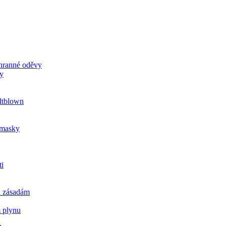
chranné oděvy
ky
ltblown
u masky
ti
a zásadám
m plynu