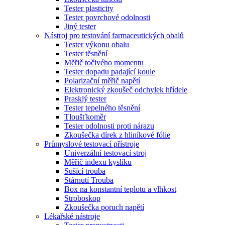
Tester plasticity
Tester povrchové odolnosti
Jiný tester
Nástroj pro testování farmaceutických obalů
Tester výkonu obalu
Tester těsnění
Měřič točivého momentu
Tester dopadu padající koule
Polarizační měřič napětí
Elektronický zkoušeč odchylek hřídele
Prasklý tester
Tester tepelného těsnění
Tloušťkoměr
Tester odolnosti proti nárazu
Zkoušečka dírek z hliníkové fólie
Průmyslové testovací přístroje
Univerzální testovací stroj
Měřič indexu kyslíku
Sušící trouba
Stárnutí Trouba
Box na konstantní teplotu a vlhkost
Stroboskop
Zkoušečka poruch napětí
Lékařské nástroje