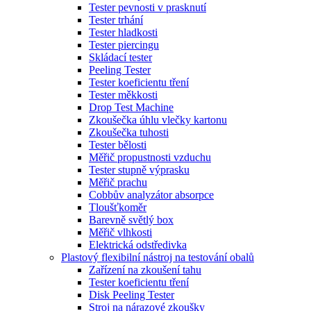
Tester pevnosti v prasknutí
Tester trhání
Tester hladkosti
Tester piercingu
Skládací tester
Peeling Tester
Tester koeficientu tření
Tester měkkosti
Drop Test Machine
Zkoušečka úhlu vlečky kartonu
Zkoušečka tuhosti
Tester bělosti
Měřič propustnosti vzduchu
Tester stupně výprasku
Měřič prachu
Cobbův analyzátor absorpce
Tloušťkoměr
Barevně světlý box
Měřič vlhkosti
Elektrická odstředivka
Plastový flexibilní nástroj na testování obalů
Zařízení na zkoušení tahu
Tester koeficientu tření
Disk Peeling Tester
Stroj na nárazové zkoušky