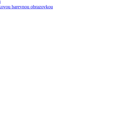
í
ykovou barevnou obrazovkou