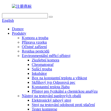
English
Domov
Produkty
Komora a trouba
Příprava vzorku
Očistné zařízení
Residua pesticidů
Environmentální měřicí přístroj
Zkušební komora
Chromatograf
Sušící trouba
Inkubátor
Box na konstantní teplotu a vlhkost
Skříňový typ Odporová pec
Konstantní teplota žlabu
Přístroj pro fyzikální a chemickou analýzu
Nástroj na testování papírových obalů
Elektronický tahový stroj
Stroj na testování odolnosti proti stlačení
Tester komprese