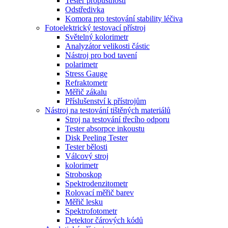
Tester propustnosti
Odstředivka
Komora pro testování stability léčiva
Fotoelektrický testovací přístroj
Světelný kolorimetr
Analyzátor velikosti částic
Nástroj pro bod tavení
polarimetr
Stress Gauge
Refraktometr
Měřič zákalu
Příslušenství k přístrojům
Nástroj na testování tištěných materiálů
Stroj na testování třecího odporu
Tester absorpce inkoustu
Disk Peeling Tester
Tester bělosti
Válcový stroj
kolorimetr
Stroboskop
Spektrodenzitometr
Rolovací měřič barev
Měřič lesku
Spektrofotometr
Detektor čárových kódů