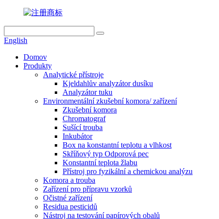
English
Domov
Produkty
Analytické přístroje
Kjeldahlův analyzátor dusíku
Analyzátor tuku
Environmentální zkušební komora/ zařízení
Zkušební komora
Chromatograf
Sušící trouba
Inkubátor
Box na konstantní teplotu a vlhkost
Skříňový typ Odporová pec
Konstantní teplota žlabu
Přístroj pro fyzikální a chemickou analýzu
Komora a trouba
Zařízení pro přípravu vzorků
Očistné zařízení
Residua pesticidů
Nástroj na testování papírových obalů