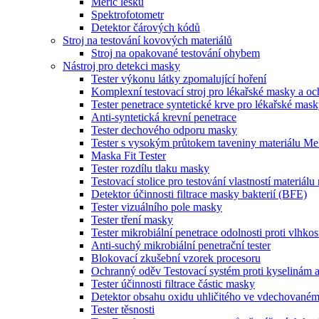
Měřič lesku
Spektrofotometr
Detektor čárových kódů
Stroj na testování kovových materiálů
Stroj na opakované testování ohybem
Nástroj pro detekci masky
Tester výkonu látky zpomalující hoření
Komplexní testovací stroj pro lékařské masky a o
Tester penetrace syntetické krve pro lékařské mas
Anti-syntetická krevní penetrace
Tester dechového odporu masky
Tester s vysokým průtokem taveniny materiálu Me
Maska Fit Tester
Tester rozdílu tlaku masky
Testovací stolice pro testování vlastností materiál
Detektor účinnosti filtrace masky bakterií (BFE)
Tester vizuálního pole masky
Tester tření masky
Tester mikrobiální penetrace odolnosti proti vlhkos
Anti-suchý mikrobiální penetrační tester
Blokovací zkušební vzorek procesoru
Ochranný oděv Testovací systém proti kyselinám 
Tester účinnosti filtrace částic masky
Detektor obsahu oxidu uhličitého ve vdechované
Tester těsnosti