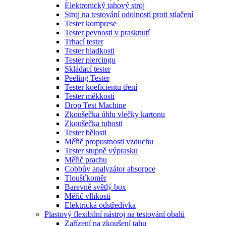
Elektronický tahový stroj
Stroj na testování odolnosti proti stlačení
Tester komprese
Tester pevnosti v prasknutí
Trhací tester
Tester hladkosti
Tester piercingu
Skládací tester
Peeling Tester
Tester koeficientu tření
Tester měkkosti
Drop Test Machine
Zkoušečka úhlu vlečky kartonu
Zkoušečka tuhosti
Tester bělosti
Měřič propustnosti vzduchu
Tester stupně výprasku
Měřič prachu
Cobbův analyzátor absorpce
Tloušťkoměr
Barevně světlý box
Měřič vlhkosti
Elektrická odstředivka
Plastový flexibilní nástroj na testování obalů
Zařízení na zkoušení tahu