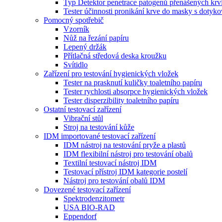
Typ Detektor penetrace patogenů přenášených krv
Tester účinnosti pronikání krve do masky s doty
Pomocný spotřebič
Vzorník
Nůž na řezání papíru
Lepený držák
Přítlačná středová deska kroužku
Svítidlo
Zařízení pro testování hygienických vložek
Tester na prasknutí kuličky toaletního papíru
Tester rychlosti absorpce hygienických vložek
Tester disperzibility toaletního papíru
Ostatní testovací zařízení
Vibrační stůl
Stroj na testování kůže
IDM importované testovací zařízení
IDM nástroj na testování pryže a plastů
IDM flexibilní nástroj pro testování obalů
Textilní testovací nástroj IDM
Testovací přístroj IDM kategorie postelí
Nástroj pro testování obalů IDM
Dovezené testovací zařízení
Spektrodenzitometr
USA BIO-RAD
Eppendorf