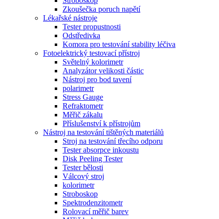
Stroboskop
Zkoušečka poruch napětí
Lékařské nástroje
Tester propustnosti
Odstředivka
Komora pro testování stability léčiva
Fotoelektrický testovací přístroj
Světelný kolorimetr
Analyzátor velikosti částic
Nástroj pro bod tavení
polarimetr
Stress Gauge
Refraktometr
Měřič zákalu
Příslušenství k přístrojům
Nástroj na testování tištěných materiálů
Stroj na testování třecího odporu
Tester absorpce inkoustu
Disk Peeling Tester
Tester bělosti
Válcový stroj
kolorimetr
Stroboskop
Spektrodenzitometr
Rolovací měřič barev