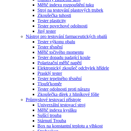
Měřič indexu rozpouštění tuku
Stroj na testování plastových trubek
Zkoušečka tuhosti
Tester plasticity
Tester povrchové odolnosti
Jiný tester
Nástroj pro testování farmaceutických obalů
Tester výkonu obalu
Tester těsnění
Měřič točivého momentu
Tester dopadu padající koule
Polarizační měřič napětí
Elektronický zkoušeč odchylek hřídele
Prasklý tester
Tester tepelného těsnění
Tloušťkoměr
Tester odolnosti proti nárazu
Zkoušečka dírek z hliníkové fólie
Průmyslové testovací přístroje
Univerzální testovací stroj
Měřič indexu kyslíku
Sušící trouba
Stárnutí Trouba
Box na konstantní teplotu a vlhkost