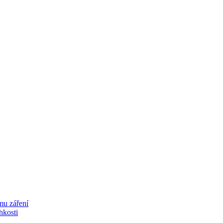
mu záření
lhkosti