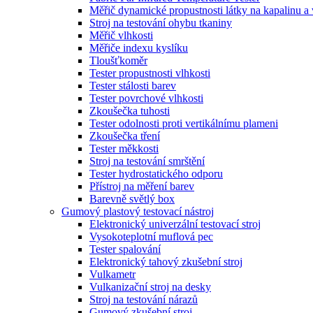
Měřič dynamické propustnosti látky na kapalinu a
Stroj na testování ohybu tkaniny
Měřič vlhkosti
Měřiče indexu kyslíku
Tloušťkoměr
Tester propustnosti vlhkosti
Tester stálosti barev
Tester povrchové vlhkosti
Zkoušečka tuhosti
Tester odolnosti proti vertikálnímu plameni
Zkoušečka tření
Tester měkkosti
Stroj na testování smrštění
Tester hydrostatického odporu
Přístroj na měření barev
Barevně světlý box
Gumový plastový testovací nástroj
Elektronický univerzální testovací stroj
Vysokoteplotní muflová pec
Tester spalování
Elektronický tahový zkušební stroj
Vulkametr
Vulkanizační stroj na desky
Stroj na testování nárazů
Gumový zkušební stroj