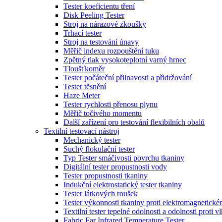
Tester koeficientu tření
Disk Peeling Tester
Stroj na nárazové zkoušky
Trhací tester
Stroj na testování únavy
Měřič indexu rozpouštění tuku
Zpětný tlak vysokoteplotní varný hrnec
Tloušťkoměr
Tester počáteční přilnavosti a přidržování
Tester těsnění
Haze Meter
Tester rychlosti přenosu plynu
Měřič točivého momentu
Další zařízení pro testování flexibilních obalů
Textilní testovací nástroj
Mechanický tester
Suchý flokulační tester
Typ Tester smáčivosti povrchu tkaniny
Digitální tester propustnosti vody
Tester propustnosti tkaniny
Indukční elektrostatický tester tkaniny
Tester látkových roušek
Tester výkonnosti tkaniny proti elektromagnetické
Textilní tester tepelné odolnosti a odolnosti proti v
Fabric Far Infrared Temperature Tester