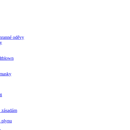
chranné oděvy
ky
ltblown
u masky
ti
a zásadám
m plynu