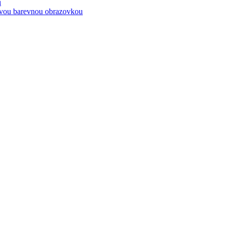
í
kovou barevnou obrazovkou